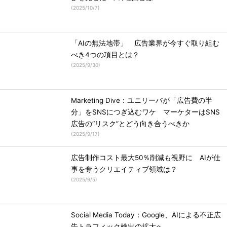
(
2025/10/7
)
「AIの無法地帯」 広告業界が今すぐ取り組む
べき4つの項目とは？
(
2025/9/30
)
Marketing Dive：ユニリーバが「広告費の半
分」をSNSにつぎ込むワケ マーケターはSNS
広告の“リスク”とどう向き合うべきか
(
2025/9/17
)
広告制作コスト最大50％削減も視野に AIが仕
事を奪うクリエイティブ領域は？
(
2025/9/5
)
Social Media Today：Google、AIによる不正広
告トラフィック検出の拡大へ