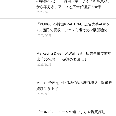
の業界3位が――韓国企業による「ADK買収」
から考える、アニメと広告代理店の未来
(
2025/7/7
)
「PUBG」の韓国KRAFTON、広告大手ADKを
750億円で買収 アニメ市場でのIP展開強化
(
2025/6/24
)
Marketing Dive：米Walmart、広告事業で前年
比「50％増」 好調の要因は？
(
2025/5/24
)
Meta、予想を上回る2桁台の増収増益 設備投
資額引き上げ
(
2025/5/1
)
ゴールデンウイークの過ごし方や購買行動