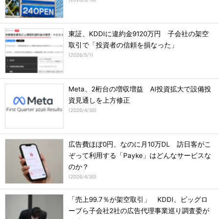
東証、KDDIに違約金9120万円 子会社の架空
取引で「投資者の信頼を損なった」
(
2026/5/1
)
Meta、2桁台の増収増益 AI投資拡大で設備投
資見通しを上方修正
(
2026/4/30
)
広告費ほぼ0円、なのに月10万DL 訪日客がこ
ぞって利用する「Payke」はどんなサービスな
のか？
(
2026/4/30
)
「売上99.7％が架空取引」 KDDI、ビッグロ
ーブら子会社2社の広告代理事業巡り調査委が