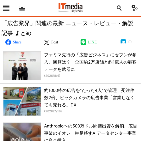
「広告業界」関連の最新 ニュース・レビュー・解説
記事 まとめ
Share
Post
LINE
ファミマ先行の「広告ビジネス」にセブンが参
入、勝算は？ 全国約2万店舗と約1億人の顧客
データを武器に
(
2026/8/6
)
約1000枠の広告を“たった4人”で管理 受注件
数2倍、ビックカメラの広告事業「営業しなく
ても売れる」DX
(
2026/7/16
)
Anthropicへの500万ドル間接出資を解消、広告
事業のイオレ 軸足移すAIデータセンター事業
に資金投入