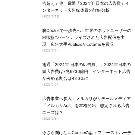
告超え」他、電通「2024年 日本の広告費」イ
ンターネット広告媒体費の詳細分析
(
2025/3/13
)
脱Cookieで一歩先へ：世界のネットユーザーの
9割超にパーソナライズされた広告配信を実
現 広告大手PublicisがLotameを買収
(
2025/3/7
)
電通「2024年 日本の広告費」：2024年日本の
総広告費は7兆6730億円 インターネット広告
が占める割合は47.6％に
(
2025/2/27
)
広告事業へ参入：メルカリがリテールメディア
「メルカリAds」を本格開始 想定される広告
ニーズは？
(
2025/2/6
)
今さら聞けないCookieの話：ファーストパーテ