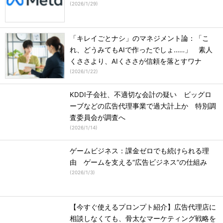
(
2026/1/29
)
「キレイごとナシ」のマネジメント論：「こ
れ、どうみてもAIで作ったでしょ……」 素人
くささより、AIくささが信頼を落とすワナ
(
2026/1/22
)
KDDI子会社、不適切な会計の疑い ビッグロ
ーブなどの広告代理事業で過大計上か 特別調
査委員会が調査へ
(
2026/1/14
)
ゲームビジネス：課金ゼロでも続けられる理
由 ゲームを支える“広告ビジネス”の仕組み
(
2026/1/3
)
【今すぐ使えるプロンプト紹介】広告代理店に
相談しなくても、骨太なマーケティング戦略を