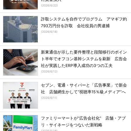
(
2026/6/22
)
詐取システムを自作でプログラム アマギフ約
793万円分を詐取 会社役員の男逮捕
(
2026/6/18
)
新東通信が示した要件整理と段階移行のポイン
ト半年でオフコン基幹システムを刷新 広告会
社が実践したERP導入成功の3つの工夫
(
2026/6/12
)
セブン、電通・サイバーと「広告事業」で新会
社 店舗網生かして“視聴率15％級メディア”へ
(
2026/6/11
)
ファミリーマートが“広告会社化” 店舗・アプ
リ・サイネージをつないだ新戦略
(
2026/5/18
)