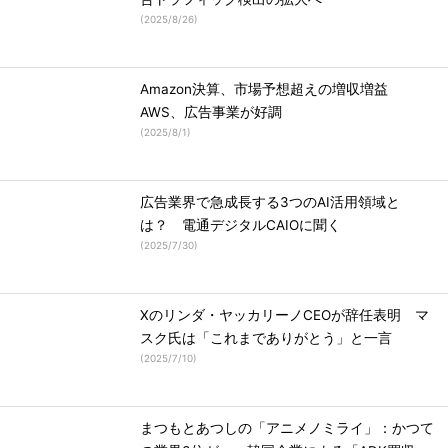
(
2025/8/26
)
Amazon決算、市場予想超えの増収増益
AWS、広告事業が好調
(
2025/8/1
)
広告業界で急成長する3つのAI活用領域と
は？ 電通デジタルCAIOに聞く
(
2025/7/30
)
Xのリンダ・ヤッカリーノCEOが辞任表明 マ
スク氏は「これまでありがとう」と一言
(
2025/7/10
)
まつもとあつしの「アニメノミライ」：かつて