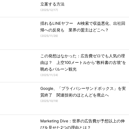
立案する方法
(
2025/12/17
)
揺れるLINEヤフー AI検索で収益悪化、出社回
帰への反発も 業界の盟主はどこへ？
(
2025/11/26
)
この発想はなかった：広告費ゼロでも人気の理
由は？ 上空100メートルから“教科書の古墳”を
眺めるバルーン観光
(
2025/11/24
)
Google、「プライバシーサンドボックス」を実
質終了 関連技術のほとんどを廃止へ
(
2025/10/19
)
Marketing Dive：世界の広告費が予想以上の伸
びを見せた2つの理由とは？