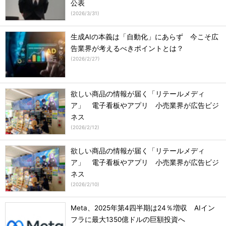
公表
(
2026/3/31
)
生成AIの本義は「自動化」にあらず 今こそ広
告業界が考えるべきポイントとは？
(
2026/2/27
)
欲しい商品の情報が届く「リテールメディ
ア」 電子看板やアプリ 小売業界が広告ビジ
ネス
(
2026/2/12
)
欲しい商品の情報が届く「リテールメディ
ア」 電子看板やアプリ 小売業界が広告ビジ
ネス
(
2026/2/10
)
Meta、2025年第4四半期は24％増収 AIイン
フラに最大1350億ドルの巨額投資へ