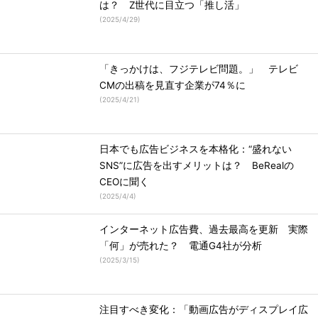
は？ Z世代に目立つ「推し活」
(
2025/4/29
)
「きっかけは、フジテレビ問題。」 テレビ
CMの出稿を見直す企業が74％に
(
2025/4/21
)
日本でも広告ビジネスを本格化：“盛れない
SNS”に広告を出すメリットは？ BeRealの
CEOに聞く
(
2025/4/4
)
インターネット広告費、過去最高を更新 実際
「何」が売れた？ 電通G4社が分析
(
2025/3/15
)
注目すべき変化：「動画広告がディスプレイ広