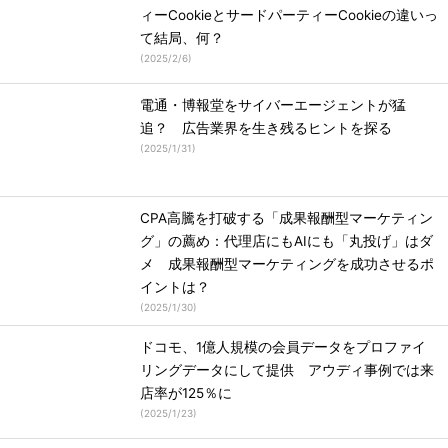
ィーCookieとサードパーティーCookieの違いっ
て結局、何？
(
2025/2/6
)
電通・博報堂をサイバーエージェントが猛
追？ 広告業界を生き残るヒントを探る
(
2025/1/31
)
CPA高騰を打破する「成果報酬型マーケティン
グ」の薦め：代理店にもAIにも「丸投げ」はダ
メ 成果報酬型マーケティングを成功させるポ
イントは？
(
2025/1/30
)
ドコモ、1億人規模の会員データをプロファイ
リングデータにして提供 アウディ事例では来
店率が125％に
(
2025/1/23
)