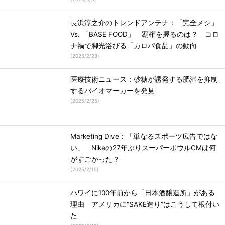
長浜淳之介のトレンドアンテナ：「完全メシ」
Vs. 「BASE FOOD」 覇権を握るのは？ コロ
ナ禍で脚光浴びる「カロパ食品」の動向
(
2025/2/28
)
医療技術ニュース：砂糖が誘発する肥満を抑制
するバイオマーカーを発見
(
2025/2/25
)
Marketing Dive：「単なるスポーツ広告ではな
い」 Nikeの27年ぶりスーパーボウルCMは何
がすごかった？
(
2025/2/15
)
ハワイに100年前から「日本酒醸造所」がある
理由 アメリカに“SAKE造り”はこうして根付い
た