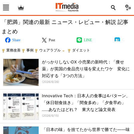
「肥満」関連の最新 ニュース・レビュー・解説 記事
まとめ
Share
Post
LINE
業務改善
事例
ウェアラブル
ダイエット
がっかりしないDX 小売業の新時代：「痩せ
薬」が英国の食品売り場を変えたワケ 変化に
対応する「3つの方法」
(
2026/6/26
)
Innovative Tech：日本人の食事は4パターン、
「休日朝食抜き」「間食多め」「夕食早め」
……あなたはどれ？ 東大など論文発表
(
2026/6/15
)
「日本の味」を捨てたから世界で勝てた――味