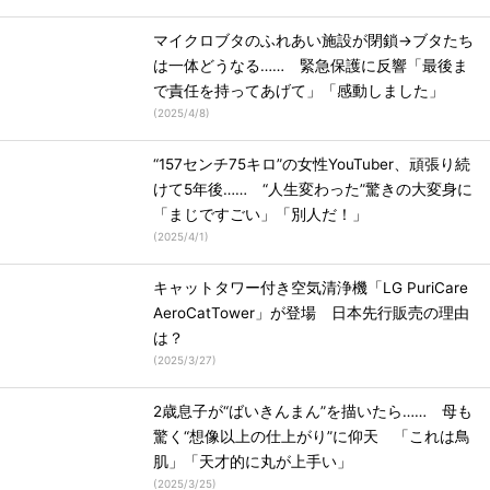
マイクロブタのふれあい施設が閉鎖→ブタたち
は一体どうなる…… 緊急保護に反響「最後ま
で責任を持ってあげて」「感動しました」
(
2025/4/8
)
“157センチ75キロ”の女性YouTuber、頑張り続
けて5年後…… “人生変わった”驚きの大変身に
「まじですごい」「別人だ！」
(
2025/4/1
)
キャットタワー付き空気清浄機「LG PuriCare
AeroCatTower」が登場 日本先行販売の理由
は？
(
2025/3/27
)
2歳息子が“ばいきんまん”を描いたら…… 母も
驚く“想像以上の仕上がり”に仰天 「これは鳥
肌」「天才的に丸が上手い」
(
2025/3/25
)