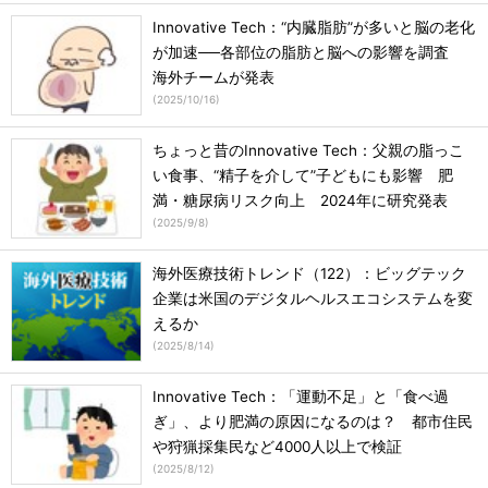
Innovative Tech：“内臓脂肪”が多いと脳の老化
が加速──各部位の脂肪と脳への影響を調査
海外チームが発表
(
2025/10/16
)
ちょっと昔のInnovative Tech：父親の脂っこ
い食事、“精子を介して”子どもにも影響 肥
満・糖尿病リスク向上 2024年に研究発表
(
2025/9/8
)
海外医療技術トレンド（122）：ビッグテック
企業は米国のデジタルヘルスエコシステムを変
えるか
(
2025/8/14
)
Innovative Tech：「運動不足」と「食べ過
ぎ」、より肥満の原因になるのは？ 都市住民
や狩猟採集民など4000人以上で検証
(
2025/8/12
)