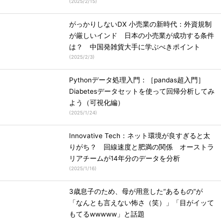
(
2025/2/15
)
がっかりしないDX 小売業の新時代：外資規制
が厳しいインド 日本の小売業が成功する条件
は？ 中国発雑貨大手に学ぶべきポイント
(
2025/2/3
)
Pythonデータ処理入門：［pandas超入門］
Diabetesデータセットを使って回帰分析してみ
よう（可視化編）
(
2025/1/24
)
Innovative Tech：ネット環境が良すぎると太
りがち？ 回線速度と肥満の関係 オーストラ
リアチームが14年分のデータを分析
(
2025/1/16
)
3歳息子のため、母が用意した“あるもの”が
「なんとも言えない怖さ（笑）」「目がイッて
もてるwwwww」と話題