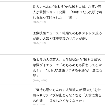
別人レベルの“激太り”から20キロ減、お笑い芸
人が最新ショット公開 「90キロだった頃は着
れる服って限られた！（泣）」
(
2024/11/6
)
医療技術ニュース：職場での心身ストレス反応
が高い人ほど体重増加のリスクが高い
(
2024/11/6
)
激太りの人気芸人、人生MAXから“10キロ減”の
急激ダイエットで「めちゃめちゃ変わってるや
ん！」 1カ月の“逆張りすぎる手法”が「逆に心
配」
(
2024/10/16
)
「気持ち悪いもんね」人気芸人が“激太り”を告
白→ネガティブが止まらなくなる「人前に出る
のが嫌」「目立ちたくなくなった」