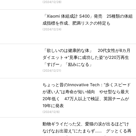
(
2024/12/28
)
「Xiaomi 体組成計 S400」発売 25種類の体組
成指標を作成、肥満リスクの特定も
(
2024/12/24
)
「欲しいのは健康的な体」 20代女性が8カ月
ダイエット→“見事に成功した姿”が220万再生
「すげー」「励みになる」
(
2024/12/21
)
ちょっと昔のInnovative Tech：“歩くスピード
が遅い人”は寿命が短い傾向 やせ型なら最大
20年低く 47万人以上で検証、英国チームが
19年に発表
(
2024/12/6
)
動物ギライだった父、愛猫の涙が出るほど“け
なげなお出迎え”にたまらず…… グッとくる再