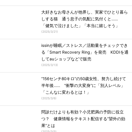
大好きなお母さんが他界し、実家でひとり暮ら
しする猫 通う息子の気配に気付くと……
「健気で泣けました」「本当に嬉しそう」
(
2025/3/21
)
issinが睡眠／ストレス／活動量をチェックでき
る「Smart Recovery Ring」を発売 KDDIを通
してauショップなどで販売
(
2025/3/13
)
“156センチ80キロ”の50歳女性、努力し続けて
半年後…… “衝撃の大変身”に「別人レベル」
「こんなに変わるとは！」
(
2025/3/6
)
問診だけよりも有効？小児肥満の予防に役立
つ？ 健康情報をテキスト配信する“望外の効
果”とは
(
2025/3/5
)