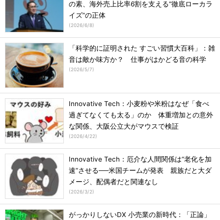
の素、海外売上比率6割を支える“徹底ローカラ
イズ”の正体
(
2026/6/8
)
「科学的に証明された すごい習慣大百科」：雑
音は敵か味方か？ 仕事がはかどる音の科学
(
2026/5/7
)
Innovative Tech：小麦粉や米粉はなぜ「食べ
過ぎてなくても太る」のか 体重増加との意外
な関係、大阪公立大がマウスで検証
(
2026/4/22
)
Innovative Tech：厄介な人間関係は“老化を加
速”させる──米国チームが発表 親族だと大ダ
メージ、配偶者だと関連なし
(
2026/3/2
)
がっかりしないDX 小売業の新時代：「正論」