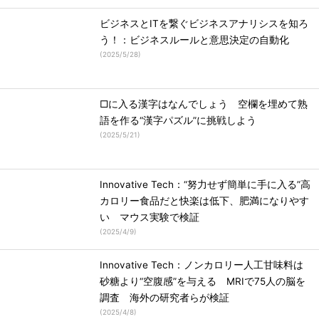
ビジネスとITを繋ぐビジネスアナリシスを知ろ
う！：ビジネスルールと意思決定の自動化
(
2025/5/28
)
□に入る漢字はなんでしょう 空欄を埋めて熟
語を作る“漢字パズル”に挑戦しよう
(
2025/5/21
)
Innovative Tech：“努力せず簡単に手に入る”高
カロリー食品だと快楽は低下、肥満になりやす
い マウス実験で検証
(
2025/4/9
)
Innovative Tech：ノンカロリー人工甘味料は
砂糖より“空腹感”を与える MRIで75人の脳を
調査 海外の研究者らが検証
(
2025/4/8
)