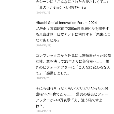
会シーンに「こんなにされたら愛おしくて…」
「鼻の下が3mくらい伸びそうw」
(
2024/12/4
)
Hitachi Social Innovation Forum 2024
JAPAN：東京駅前で250m超高層ビルを開発す
る東京建物 日立とともに構想する「未来につ
なぐ街とビル」
(
2024/11/28
)
コンプレックスから外見には無頓着だった50歳
女性、意を決して25年ぶりに美容室へ…… 驚
きのビフォーアフターに「こんなに変わるなん
て」「感動しました」
(
2025/2/25
)
今にも倒れそうなくらい“ガリガリだった元保
護猫”→7年育てたら…… 驚異の成長ビフォー
アフターが240万表示「え、違う猫ですよ
ね？」
(
2024/11/10
)