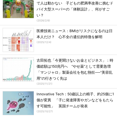
で人は動かない 子どもの肥満率改善に挑むド
バイ大型スーパーの「体験設計」、何がすご
い？
(
2026/2/6
)
医療技術ニュース：BMIがリスクになるのは日
本人だけ？ 心不全の遺伝的特徴を解明
(
2025/12/4
)
古田拓也「今更聞けないお金とビジネス」：時
価総額は150兆円へ “やせ薬”として需要急増
「マンジャロ」製薬会社を包む熱狂──“美容乱
用”の行きつく先は
(
2025/11/21
)
Innovative Tech：50歳以上の精子、約25個に1
個が変異 「子に発達障害やガンなどをもたら
す可能性」 英国チームが発表
(
2025/10/27
)