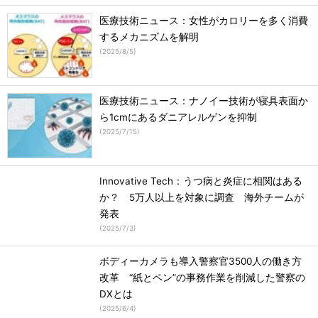
医療技術ニュース：女性がカロリーを多く消費
するメカニズムを解明
(
2025/8/5
)
医療技術ニュース：ナノイー技術が寝具表面か
ら1cmにあるダニアレルゲンを抑制
(
2025/7/15
)
Innovative Tech：うつ病と炎症に相関はある
か？ 5万人以上を対象に調査 海外チームが
発表
(
2025/7/3
)
ボディーカメラも導入警察官3500人の働き方
改革 “紙とペン”の事務作業を削減した警察の
DXとは
(
2025/6/4
)