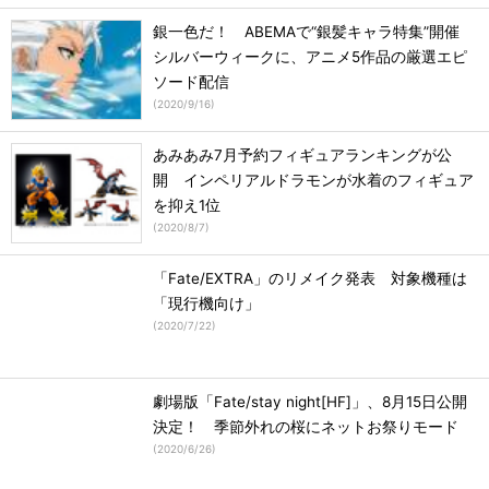
銀一色だ！ ABEMAで“銀髪キャラ特集”開催
シルバーウィークに、アニメ5作品の厳選エピ
ソード配信
(
2020/9/16
)
あみあみ7月予約フィギュアランキングが公
開 インペリアルドラモンが水着のフィギュア
を抑え1位
(
2020/8/7
)
「Fate/EXTRA」のリメイク発表 対象機種は
「現行機向け」
(
2020/7/22
)
劇場版「Fate/stay night[HF]」、8月15日公開
決定！ 季節外れの桜にネットお祭りモード
(
2020/6/26
)