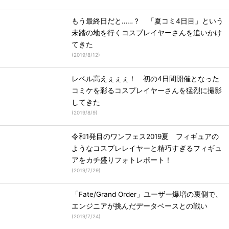
もう最終日だと……？ 「夏コミ4日目」という
未踏の地を行くコスプレイヤーさんを追いかけ
てきた
(
2019/8/12
)
レベル高えぇぇぇ！ 初の4日間開催となった
コミケを彩るコスプレイヤーさんを猛烈に撮影
してきた
(
2019/8/9
)
令和1発目のワンフェス2019夏 フィギュアの
ようなコスプレレイヤーと精巧すぎるフィギュ
アをカチ盛りフォトレポート！
(
2019/7/29
)
「Fate/Grand Order」ユーザー爆増の裏側で、
エンジニアが挑んだデータベースとの戦い
(
2019/7/24
)