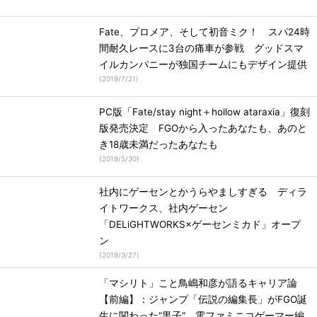
Fate、プロメア、そして初音ミク！ スパ24時
間耐久レースに3台の痛車が参戦 グッドスマ
イルカンパニーが独国チームにもデザイン提供
(
2019/7/21
)
PC版「Fate/stay night＋hollow ataraxia」復刻
版発売決定 FGOから入ったあなたも、あのと
き18歳未満だったあなたも
(
2019/5/30
)
社内にゲーセンとかうらやましすぎる ディラ
イトワークス、社内ゲーセン
「DELiGHTWORKS×ゲーセンミカド」オープ
ン
(
2019/3/27
)
「マシリト」こと鳥嶋和彦が語るキャリア論
【前編】：ジャンプ「伝説の編集長」がFGO誕
生に関わった“黒子”、電ファミニコゲーマー編