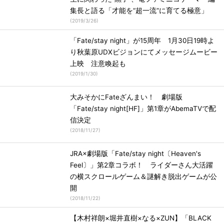
集長と語る「才能を“超一流”に育てる極意」
(
2019/3/26
)
「Fate/stay night」が15周年 1月30日19時よ
り秋葉原UDXビジョンにてメッセージムービー
上映 注意喚起も
(
2019/1/30
)
大みそかにFateざんまい！ 劇場版
「Fate/stay night[HF]」第1章がAbemaTVで配
信決定
(
2018/11/27
)
JRA×劇場版「Fate/stay night〔Heaven's
Feel〕」第2章コラボ！ ライダーさん大活躍
の横スクロールゲーム＆謎解き脱出ゲームが公
開
(
2018/11/22
)
【木村祥朗×堀井直樹×なる×ZUN】「BLACK