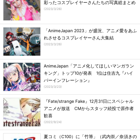
彩ったコスプレイヤーさんたちの写真総まとめ
(
2023/3/26
)
「AnimeJapan 2023」が盛況、アニメ愛をあふ
れさせるコスプレイヤーさん大集結
(
2023/3/26
)
AnimeJapan「アニメ化してほしいマンガラン
キング」トップ10が発表 1位は住吉九『ハイ
パーインフレーション』
(
2023/3/23
)
『Fate/strange Fake』12月31日にスペシャル
アニメが放送 CMからスタッフ続投で原作者
歓喜
(
2022/9/24
)
夏コミ（C100）に「竹箒」（武内崇／奈須きの