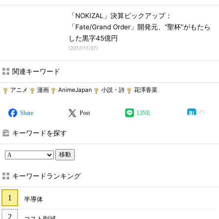
「NOKIZAL」決算ピックアップ：
「Fate/Grand Order」開発元、“聖杯”がもたら
した黒字45億円
(
2017/11/27
)
関連キーワード
アニメ
漫画
AnimeJapan
小説・詩
花澤香菜
Share
Post
LINE
キーワードを探す
移動
キーワードランキング
半導体
コスト削減