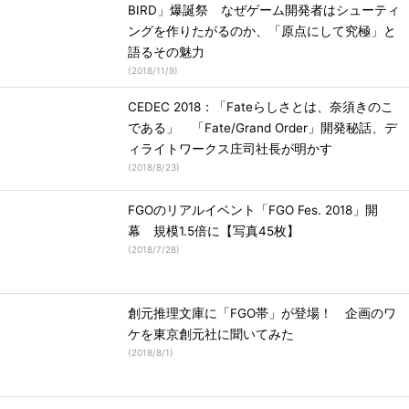
BIRD」爆誕祭 なぜゲーム開発者はシューティ
ングを作りたがるのか、「原点にして究極」と
語るその魅力
(
2018/11/9
)
CEDEC 2018：「Fateらしさとは、奈須きのこ
である」 「Fate/Grand Order」開発秘話、デ
ィライトワークス庄司社長が明かす
(
2018/8/23
)
FGOのリアルイベント「FGO Fes. 2018」開
幕 規模1.5倍に【写真45枚】
(
2018/7/28
)
創元推理文庫に「FGO帯」が登場！ 企画のワ
ケを東京創元社に聞いてみた
(
2018/8/1
)