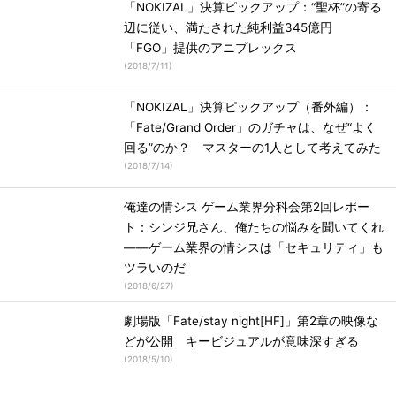
「NOKIZAL」決算ピックアップ：“聖杯”の寄る
辺に従い、満たされた純利益345億円
「FGO」提供のアニプレックス
(
2018/7/11
)
「NOKIZAL」決算ピックアップ（番外編）：
「Fate/Grand Order」のガチャは、なぜ“よく
回る”のか？ マスターの1人として考えてみた
(
2018/7/14
)
俺達の情シス ゲーム業界分科会第2回レポー
ト：シンジ兄さん、俺たちの悩みを聞いてくれ
――ゲーム業界の情シスは「セキュリティ」も
ツラいのだ
(
2018/6/27
)
劇場版「Fate/stay night[HF]」第2章の映像な
どが公開 キービジュアルが意味深すぎる
(
2018/5/10
)