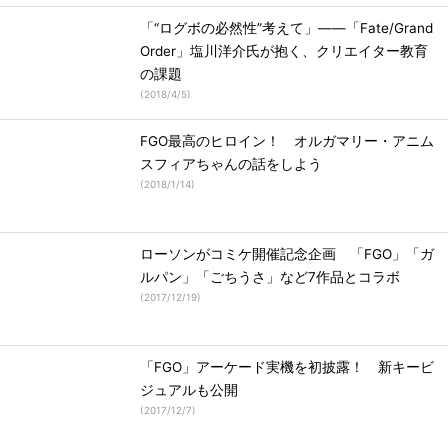
「“ログボの必然性”考えて」――「Fate/Grand
Order」塩川洋介氏が抱く、クリエイター教育
の課題
(
2018/4/5
)
FGO最高のヒロイン！ オルガマリー・アニム
スフィアちゃんの話をしよう
(
2018/1/14
)
ローソンがコミケ開催記念企画 「FGO」「ガ
ルパン」「ごちうさ」など7作品とコラボ
(
2017/12/19
)
「FGO」アーケード実機を初披露！ 新キービ
ジュアルも公開
(
2017/12/7
)