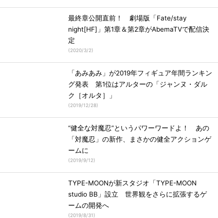
最終章公開直前！ 劇場版「Fate/stay
night[HF]」第1章＆第2章がAbemaTVで配信決
定
(
2020/3/2
)
「あみあみ」が2019年フィギュア年間ランキン
グ発表 第1位はアルターの「ジャンヌ・ダル
ク［オルタ］」
(
2019/12/28
)
“健全な対魔忍”というパワーワードよ！ あの
「対魔忍」の新作、まさかの健全アクションゲ
ームに
(
2019/9/12
)
TYPE-MOONが新スタジオ「TYPE-MOON
studio BB」設立 世界観をさらに拡張するゲ
ームの開発へ
(
2019/8/31
)