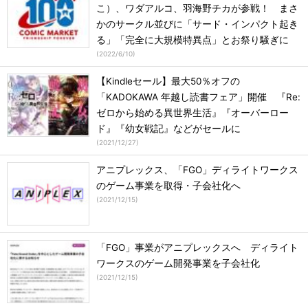
こ）、ワダアルコ、羽海野チカが参戦！ まさ
かのサークル並びに「サード・インパクト起き
る」「完全に大規模特異点」とお祭り騒ぎに
(
2022/6/10
)
【Kindleセール】最大50％オフの
「KADOKAWA 年越し読書フェア」開催 『Re:
ゼロから始める異世界生活』『オーバーロー
ド』『幼女戦記』などがセールに
(
2021/12/27
)
アニプレックス、「FGO」ディライトワークス
のゲーム事業を取得・子会社化へ
(
2021/12/15
)
「FGO」事業がアニプレックスへ ディライト
ワークスのゲーム開発事業を子会社化
(
2021/12/15
)