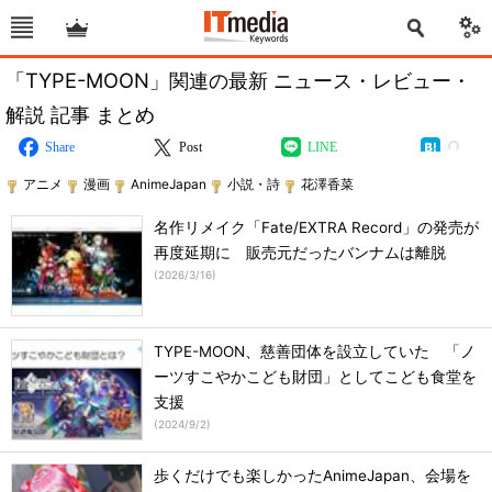
「TYPE-MOON」関連の最新 ニュース・レビュー・
解説 記事 まとめ
Share
Post
LINE
アニメ
漫画
AnimeJapan
小説・詩
花澤香菜
名作リメイク「Fate/EXTRA Record」の発売が
再度延期に 販売元だったバンナムは離脱
(
2026/3/16
)
TYPE-MOON、慈善団体を設立していた 「ノ
ーツすこやかこども財団」としてこども食堂を
支援
(
2024/9/2
)
歩くだけでも楽しかったAnimeJapan、会場を