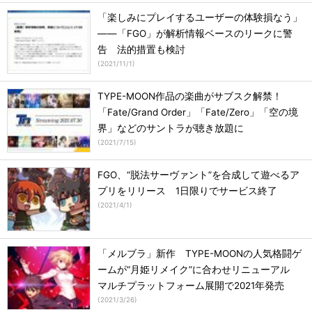
「楽しみにプレイするユーザーの体験損なう」
――「FGO」が解析情報ベースのリークに警
告 法的措置も検討
(
2021/11/1
)
TYPE-MOON作品の楽曲がサブスク解禁！
「Fate/Grand Order」「Fate/Zero」「空の境
界」などのサントラが聴き放題に
(
2021/7/15
)
FGO、“脱法サーヴァント”を合成して遊べるア
プリをリリース 1日限りでサービス終了
(
2021/4/1
)
「メルブラ」新作 TYPE-MOONの人気格闘ゲ
ームが“月姫リメイク”に合わせリニューアル
マルチプラットフォーム展開で2021年発売
(
2021/3/26
)