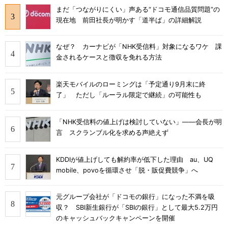
まだ「つながりにくい」声ある“ドコモ通信品質問題”の
現在地 前田社長が明かす「道半ば」の詳細解説
なぜ？ カーナビが「NHK受信料」対象になるワケ 課
金されるケースと徴収を免れる方法
楽天モバイルのローミングは「予定通り9月末に終
了」 ただし「ルーラル限定で継続」の可能性も
「NHK受信料の値上げは検討していない」――会長が明
言 スクランブル化を求める声絶えず
KDDIが値上げしても解約率が低下した理由 au、UQ
mobile、povoを循環させ「脱・販促費競争」へ
元グループ会社が「ドコモの銀行」になった不満を吸
収？ SBI新生銀行が「SBIの銀行」として最大5.2万円
のキャッシュバックキャンペーンを開催