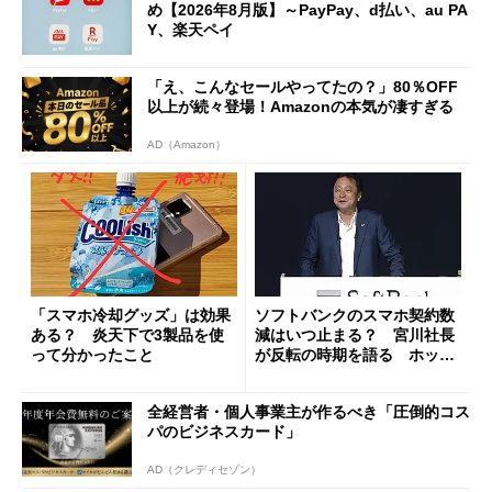
め【2026年8月版】～PayPay、d払い、au PA
Y、楽天ペイ
「え、こんなセールやってたの？」80％OFF
以上が続々登場！Amazonの本気が凄すぎる
AD（Amazon）
「スマホ冷却グッズ」は効果
ソフトバンクのスマホ契約数
ある？ 炎天下で3製品を使
減はいつ止まる？ 宮川社長
って分かったこと
が反転の時期を語る ホッピ
ング対策は「真剣にやりすぎ
た」
全経営者・個人事業主が作るべき「圧倒的コス
パのビジネスカード」
AD（クレディセゾン）