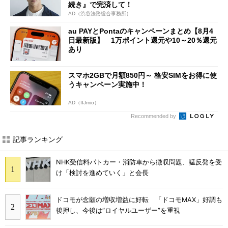
続き』で完済して！
AD（渋谷法務総合事務所）
au PAYとPontaのキャンペーンまとめ【8月4
日最新版】 1万ポイント還元や10～20％還元
あり
スマホ2GBで月額850円～ 格安SIMをお得に使
うキャンペーン実施中！
AD（IIJmio）
Recommended by
記事ランキング
NHK受信料パトカー・消防車から徴収問題、猛反発を受
け「検討を進めていく」と会長
ドコモが念願の増収増益に好転 「ドコモMAX」好調も
後押し、今後は“ロイヤルユーザー”を重視