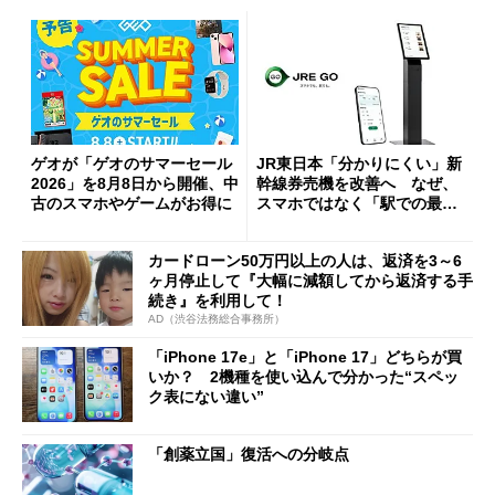
ゲオが「ゲオのサマーセール
JR東日本「分かりにくい」新
2026」を8月8日から開催、中
幹線券売機を改善へ なぜ、
古のスマホやゲームがお得に
スマホではなく「駅での最短
1分購入」を実現？
カードローン50万円以上の人は、返済を3～6
ヶ月停止して『大幅に減額してから返済する手
続き』を利用して！
AD（渋谷法務総合事務所）
「iPhone 17e」と「iPhone 17」どちらが買
いか？ 2機種を使い込んで分かった“スペッ
ク表にない違い”
「創薬立国」復活への分岐点