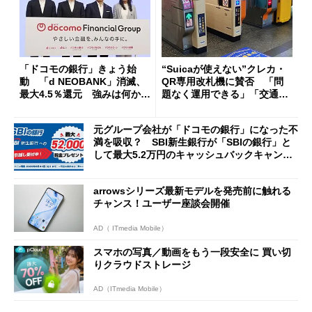
「ドコモの銀行」きょう始
“Suicaが使えない”クレカ・
動 「d NEOBANK」消滅、
QR専用改札機に賛否 「問
最大4.5％還元 強みは何か解
題なく運用できる」「交通系I
説
Cの方がスムーズ」
元グループ会社が「ドコモの銀行」になった不
満を吸収？ SBI新生銀行が「SBIの銀行」と
して最大5.2万円のキャッシュバックキャンペ
ーンを開催
arrowsシリーズ最新モデルを発売前に触れる
チャンス！ユーザー座談会開催
AD（ ITmedia Mobile）
スマホの写真／動画をもう一段安全に 買い切
りクラウドストレージ
AD（ITmedia Mobile）