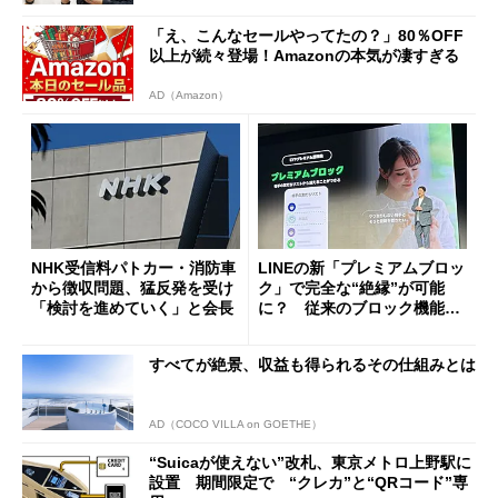
「え、こんなセールやってたの？」80％OFF
以上が続々登場！Amazonの本気が凄すぎる
AD（Amazon）
NHK受信料パトカー・消防車
LINEの新「プレミアムブロッ
から徴収問題、猛反発を受け
ク」で完全な“絶縁”が可能
「検討を進めていく」と会長
に？ 従来のブロック機能と
の決定的な違い
すべてが絶景、収益も得られるその仕組みとは
AD（COCO VILLA on GOETHE）
“Suicaが使えない”改札、東京メトロ上野駅に
設置 期間限定で “クレカ”と“QRコード”専