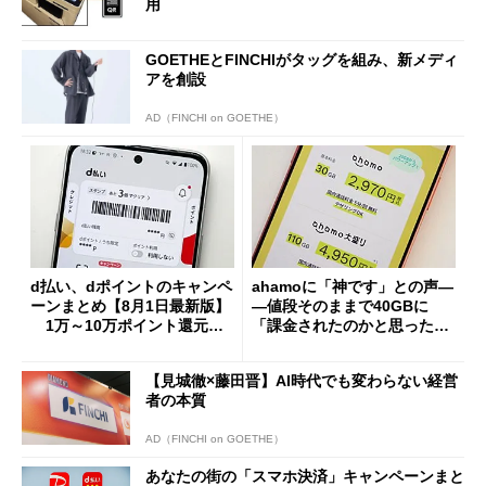
用
GOETHEとFINCHIがタッグを組み、新メディ
アを創設
AD（FINCHI on GOETHE）
d払い、dポイントのキャンペ
ahamoに「神です」との声―
ーンまとめ【8月1日最新版】
―値段そのままで40GBに
1万～10万ポイント還元の
「課金されたのかと思った」
施策がめじろ押し
と戸惑いも
【見城徹×藤田晋】AI時代でも変わらない経営
者の本質
AD（FINCHI on GOETHE）
あなたの街の「スマホ決済」キャンペーンまと