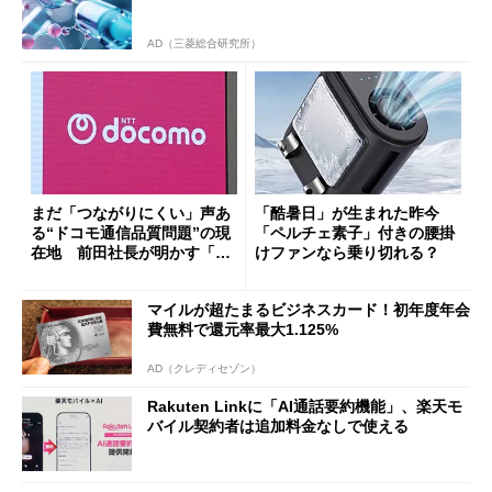
AD（三菱総合研究所）
まだ「つながりにくい」声あ
「酷暑日」が生まれた昨今
る“ドコモ通信品質問題”の現
「ペルチェ素子」付きの腰掛
在地 前田社長が明かす「道
けファンなら乗り切れる？
半ば」の詳細解説
マイルが超たまるビジネスカード！初年度年会
費無料で還元率最大1.125%
AD（クレディセゾン）
Rakuten Linkに「AI通話要約機能」、楽天モ
バイル契約者は追加料金なしで使える