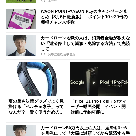
AD（ルーツ）
WAON POINTやAEON Payのキャンペーンま
とめ【8月6日最新版】 ポイント10～20倍の
獲得チャンス多数
カードローン地獄の人は、消費者金融が教えな
い『返済停止して減額・免除する方法』で完済
して
AD（渋谷法務総合事務所）
夏の暑さ対策グッズでよく見
「Pixel 11 Pro Fold」のティ
掛ける「ペルチェ素子」って
ーザー動画公開 イベント開
なんだ？ 賢く使うための注
始前に予約可能に
意点も
カードローン50万円以上の人は、返済を3～6
ヶ月停止して『大幅に減額してから返済する手