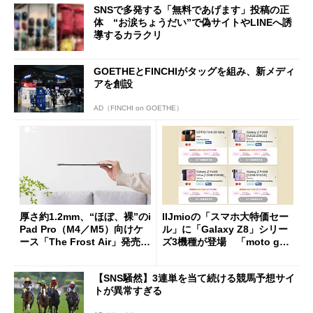
SNSで多発する「無料であげます」投稿の正
体 “お涙ちょうだい”で偽サイトやLINEへ誘
導するカラクリ
GOETHEとFINCHIがタッグを組み、新メディ
アを創設
AD（FINCHI on GOETHE）
厚さ約1.2mm、“ほぼ、裸”のi
IIJmioの「スマホ大特価セー
Pad Pro（M4／M5）向けケ
ル」に「Galaxy Z8」シリー
ース「The Frost Air」発売
ズ3機種が登場 「moto g37
ケースフィニットから
j」や「OPPO Find X9 Ultr
a」も
【SNS騒然】3連単を当て続ける競馬予想サイ
トが異常すぎる