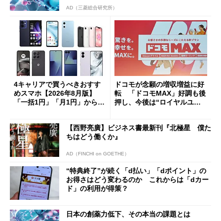
AD（三菱総合研究所）
4キャリアで買うべきおすす
ドコモが念願の増収増益に好
めスマホ【2026年8月版】
転 「ドコモMAX」好調も後
「一括1円」「月1円」からお
押し、今後は“ロイヤルユー
得なiPhone／Pixel／Galaxy
ザー”を重視
まで
【西野亮廣】ビジネス書最新刊『北極星 僕た
ちはどう働くか』
AD（FINCHI on GOETHE）
“特典終了”が続く「d払い」「dポイント」の
お得さはどう変わるのか これからは「dカー
ド」の利用が得策？
日本の創薬力低下、その本当の課題とは