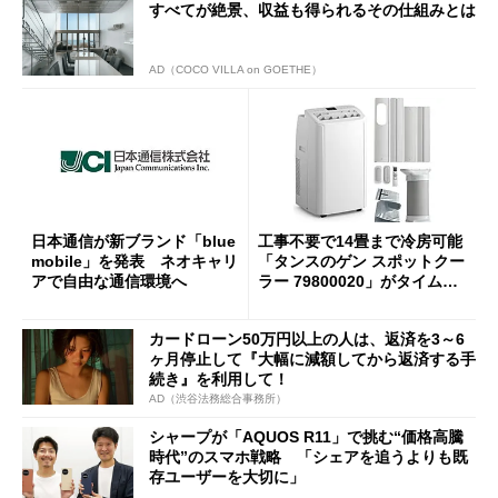
すべてが絶景、収益も得られるその仕組みとは
AD（COCO VILLA on GOETHE）
日本通信が新ブランド「blue
工事不要で14畳まで冷房可能
mobile」を発表 ネオキャリ
「タンスのゲン スポットクー
アで自由な通信環境へ
ラー 79800020」がタイムセ
ールで10％オフの5万3999円
に
カードローン50万円以上の人は、返済を3～6
ヶ月停止して『大幅に減額してから返済する手
続き』を利用して！
AD（渋谷法務総合事務所）
シャープが「AQUOS R11」で挑む“価格高騰
時代”のスマホ戦略 「シェアを追うよりも既
存ユーザーを大切に」