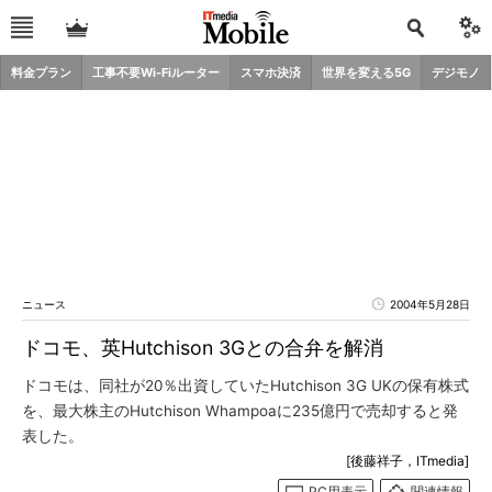
料金プラン
工事不要Wi-Fiルーター
スマホ決済
世界を変える5G
デジモノ
ニュース
2004年5月28日
ドコモ、英Hutchison 3Gとの合弁を解消
ドコモは、同社が20％出資していたHutchison 3G UKの保有株式
を、最大株主のHutchison Whampoaに235億円で売却すると発
表した。
[後藤祥子，ITmedia]
PC用表示
関連情報