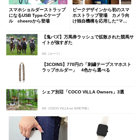
スマホショルダーストラップ
ピークデザインから初のスマ
になるUSB Type-Cケーブ
ホストラップ登場 カメラ向
ル cheeroから登場
け独自機構を応用した“マイ
クロアンカー”を採用
【鬼バズ】万馬券ラッシュで拡散された競馬サ
イトが強すぎた
AD（ルーツ）
【3COINS】770円の「刺繍テープスマホスト
ラップホルダー」 4色から選べる
シェア別荘「COCO VILLA Owners」3選
AD（COCO VILLA on GOETHE）