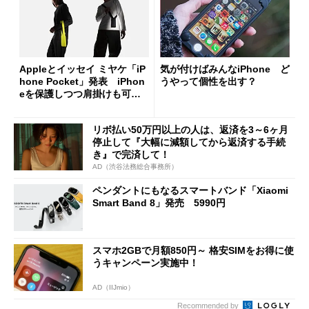
Appleとイッセイ ミヤケ「iP
気が付けばみんなiPhone ど
hone Pocket」発表 iPhon
うやって個性を出す？
eを保護しつつ肩掛けも可
全機種対応
リボ払い50万円以上の人は、返済を3～6ヶ月
停止して『大幅に減額してから返済する手続
き』で完済して！
AD（渋谷法務総合事務所）
ペンダントにもなるスマートバンド「Xiaomi
Smart Band 8」発売 5990円
スマホ2GBで月額850円～ 格安SIMをお得に使
うキャンペーン実施中！
AD（IIJmio）
Recommended by