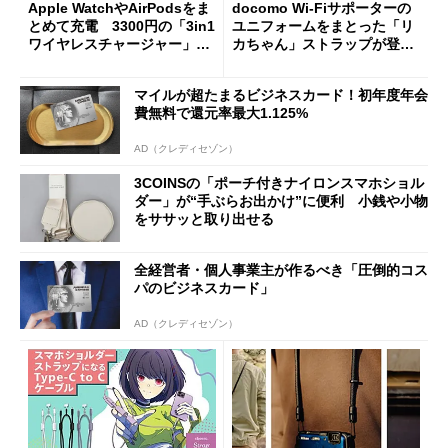
Apple WatchやAirPodsをま
docomo Wi-Fiサポーターの
とめて充電 3300円の「3in1
ユニフォームをまとった「リ
ワイヤレスチャージャー」
カちゃん」ストラップが登
【3COINS】
場 ドコモ限定販売
マイルが超たまるビジネスカード！初年度年会
費無料で還元率最大1.125%
AD（クレディセゾン）
3COINSの「ポーチ付きナイロンスマホショル
ダー」が“手ぶらお出かけ”に便利 小銭や小物
をササッと取り出せる
全経営者・個人事業主が作るべき「圧倒的コス
パのビジネスカード」
AD（クレディセゾン）