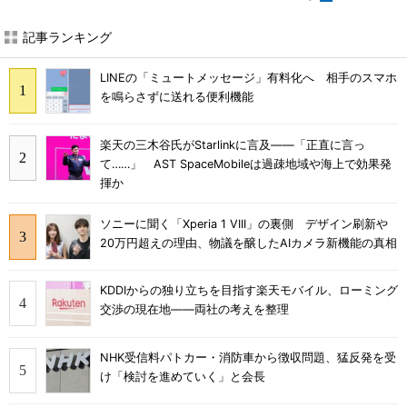
記事ランキング
LINEの「ミュートメッセージ」有料化へ 相手のスマホ
を鳴らさずに送れる便利機能
楽天の三木谷氏がStarlinkに言及――「正直に言っ
て……」 AST SpaceMobileは過疎地域や海上で効果発
揮か
ソニーに聞く「Xperia 1 VIII」の裏側 デザイン刷新や
20万円超えの理由、物議を醸したAIカメラ新機能の真相
KDDIからの独り立ちを目指す楽天モバイル、ローミング
交渉の現在地――両社の考えを整理
NHK受信料パトカー・消防車から徴収問題、猛反発を受
け「検討を進めていく」と会長