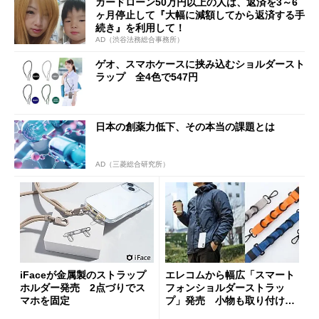
カードローン50万円以上の人は、返済を3～6
ヶ月停止して『大幅に減額してから返済する手
続き』を利用して！
AD（渋谷法務総合事務所）
ゲオ、スマホケースに挟み込むショルダースト
ラップ 全4色で547円
日本の創薬力低下、その本当の課題とは
AD（三菱総合研究所）
iFaceが金属製のストラップ
エレコムから幅広「スマート
ホルダー発売 2点づりでス
フォンショルダーストラッ
マホを固定
プ」発売 小物も取り付けら
れるループ付き