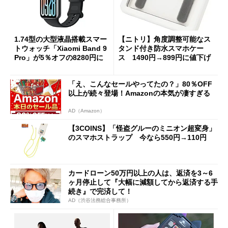
1.74型の大型液晶搭載スマー
【ニトリ】角度調整可能なス
トウォッチ「Xiaomi Band 9
タンド付き防水スマホケー
Pro」が5％オフの8280円に
ス 1490円→899円に値下げ
「え、こんなセールやってたの？」80％OFF
以上が続々登場！Amazonの本気が凄すぎる
AD（Amazon）
【3COINS】「怪盗グルーのミニオン超変身」
のスマホストラップ 今なら550円→110円
カードローン50万円以上の人は、返済を3～6
ヶ月停止して『大幅に減額してから返済する手
続き』で完済して！
AD（渋谷法務総合事務所）