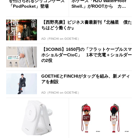
を付けられるシリコンケース
ホケース「H2O WaterProof
「PodPocket」登場
Shell.」がROOTから カラ
ビナループも装備
【西野亮廣】ビジネス書最新刊『北極星 僕た
ちはどう働くか』
AD（FINCHI on GOETHE）
【3COINS】1650円の「フラットケーブルスマ
ホショルダーCtoC」 1本で充電＋ショルダー
の2役
GOETHEとFINCHIがタッグを組み、新メディ
アを創設
AD（FINCHI on GOETHE）