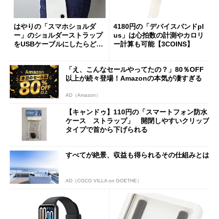
はやりの「スマホショルダ
4180円の「デバイスバンドpl
ー」のショルダーストラップ
us」は心拍数の計測やカロリ
をUSBケーブルにしたらどう
ー計算も可能【3COINS】
なる？
「え、こんなセールやってたの？」80％OFF
以上が続々登場！Amazonの本気が凄すぎる
AD（Amazon）
【キャンドゥ】110円の「スマートフォン防水
ケース ストラップ」 開閉しやすいクリップ
タイプで首から下げられる
すべてが絶景、収益も得られるその仕組みとは
AD（COCO VILLA on GOETHE）