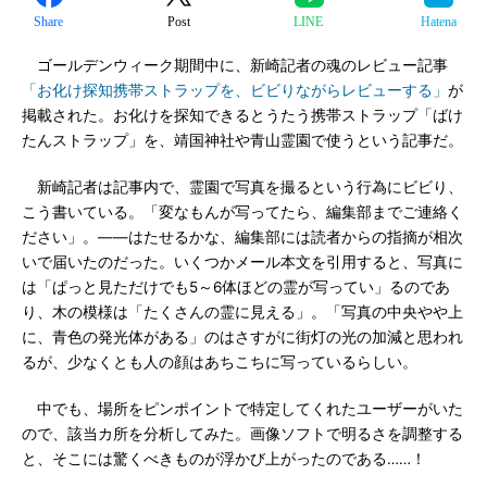
Share
Post
LINE
Hatena
ゴールデンウィーク期間中に、新崎記者の魂のレビュー記事
「お化け探知携帯ストラップを、ビビりながらレビューする」
が
掲載された。お化けを探知できるとうたう携帯ストラップ「ばけ
たんストラップ」を、靖国神社や青山霊園で使うという記事だ。
新崎記者は記事内で、霊園で写真を撮るという行為にビビり、
こう書いている。「変なもんが写ってたら、編集部までご連絡く
ださい」。――はたせるかな、編集部には読者からの指摘が相次
いで届いたのだった。いくつかメール本文を引用すると、写真に
は「ぱっと見ただけでも5～6体ほどの霊が写ってい」るのであ
り、木の模様は「たくさんの霊に見える」。「写真の中央やや上
に、青色の発光体がある」のはさすがに街灯の光の加減と思われ
るが、少なくとも人の顔はあちこちに写っているらしい。
中でも、場所をピンポイントで特定してくれたユーザーがいた
ので、該当カ所を分析してみた。画像ソフトで明るさを調整する
と、そこには驚くべきものが浮かび上がったのである……！