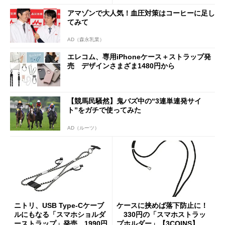
アマゾンで大人気！血圧対策はコーヒーに足し
てみて
AD（森永乳業）
エレコム、専用iPhoneケース＋ストラップ発
売 デザインさまざま1480円から
【競馬民騒然】鬼バズ中の“3連単連発サイ
ト”をガチで使ってみた
AD（ルーツ）
ニトリ、USB Type-Cケーブ
ケースに挟めば落下防止に！
ルにもなる「スマホショルダ
330円の「スマホストラッ
ーストラップ」発売 1990円
プホルダー」【3COINS】