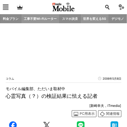
料金プラン
工事不要Wi-Fiルーター
スマホ決済
世界を変える5G
デジモノ
コラム
2006年5月8日
モバイル編集部、ただいま取材中
心霊写真（？）の検証結果に怯える記者
[新崎幸夫，ITmedia]
PC用表示
関連情報