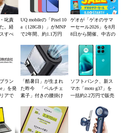
・叱責
UQ mobileの「Pixel 10
ゲオが「ゲオのサマ
た。経
a（128GB）」がMNP
ーセール2026」を8月
スすべ
で2年間、約1.1万円
8日から開催、中古の
に【スマホお得...
スマホやゲームがお
得に
ブラン
「酷暑日」が生まれ
ソフトバンク、新ス
ile」を発
た昨今 「ペルチェ
マホ「moto g37」を
リアで
素子」付きの腰掛け
一括約2.2万円で販売
境へ
ファンなら乗り切れ
【スマホお得情報】
る？