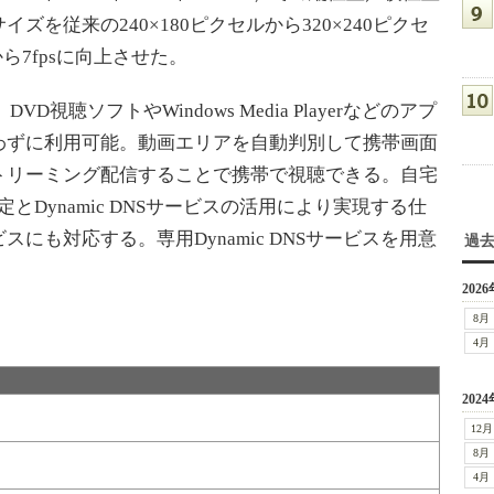
を従来の240×180ピクセルから320×240ピクセ
ら7fpsに向上させた。
聴ソフトやWindows Media Playerなどのアプ
わずに利用可能。動画エリアを自動判別して携帯画面
トリーミング配信することで携帯で視聴できる。自宅
定とDynamic DNSサービスの活用により実現する仕
にも対応する。専用Dynamic DNSサービスを用意
過
2026
8月
4月
2024
12月
8月
4月