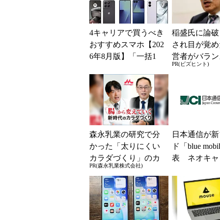
4キャリアで買うべき
稲盛氏に論破
おすすめスマホ【202
され目が覚め
6年8月版】「一括1
営者がバラン
PR(ビズヒント)
円」「月1円」からお
き2つの背反
得なiPhone／...
森永乳業の研究で分
日本通信が新
かった「太りにくい
ド「blue mob
カラダづくり」のカ
表 ネオキャ
PR(森永乳業株式会社)
ギとは？
自由な通信環