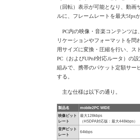
（回転）表示が可能となり、動画サイズ
ルに、フレームレートを最大5fpsか
PC内の映像・音楽コンテンツは、DVD視
リケーションやフォーマットを問
用サイズに変換・圧縮を行い、ス
PC（およびUPnP対応ルータ）の設
組みで、携帯のパケット定額サービス
する。
主な仕様は以下の通り。
製品名
mobile2PC WIDE
映像ビット
最大128kbps
レート
（HSDPA対応版：最大448kbps）
音声ビット
64kbps
レート