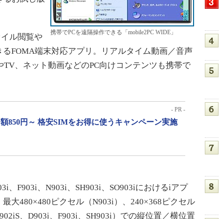
携帯でPCを遠隔操作できる「mobile2PC WIDE」
ファイル閲覧や
るFOMA端末対応アプリ。リアルタイム動画／音声
やTV、ネット動画などのPC向けコンテンツも携帯で
- PR -
月額850円～ 格安SIMをお得に使うキャンペーン実施
F903i、N903i、SH903i、SO903iにおけるiアプ
80×480ピクセル（N903i）、240×368ピクセル
902iS、D903i、F903i、SH903i）での縦位置／横位置