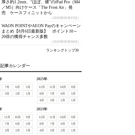
厚さ約1.2mm、“ほぼ、裸”のiPad Pro（M4
／M5）向けケース「The Frost Air」発
売 ケースフィニットから
（2026年08月05日）
WAON POINTやAEON Payのキャンペーン
まとめ【8月6日最新版】 ポイント10～
20倍の獲得チャンス多数
（2026年08月06日）
ランキングトップ30
去記事カレンダー
年
2025年
7月
6月
5月
12月
11月
10月
9月
3月
2月
1月
8月
7月
6月
5月
4月
3月
2月
1月
年
2023年
11月
10月
9月
12月
11月
10月
9月
7月
6月
5月
8月
7月
6月
5月
3月
2月
1月
4月
3月
2月
1月