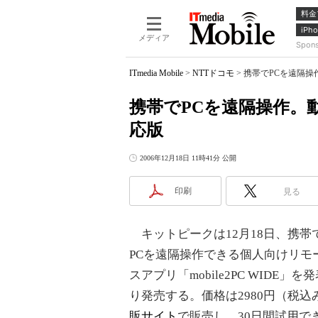
料金
iPho
メディア
Spon
ITmedia Mobile
>
NTTドコモ
>
携帯でPCを遠隔操作。
携帯でPCを遠隔操作。動画視
応版
2006年12月18日 11時41分 公開
印刷
見る
キットピークは12月18日、携帯でW
PCを遠隔操作できる個人向けリモ
スアプリ「mobile2PC WIDE」
り発売する。価格は2980円（税込
販サイト
で販売し、30日間試用で