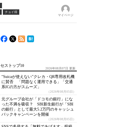
チョイ得
マイページ
セストップ10
2026年08月07日 更新
“Suicaが使えない”クレカ・QR専用改札機
に賛否 「問題なく運用できる」「交通
系ICの方がスムーズ」
（2026年08月05日）
元グループ会社が「ドコモの銀行」にな
った不満を吸収？ SBI新生銀行が「SBI
の銀行」として最大5.2万円のキャッシュ
バックキャンペーンを開催
（2026年08月05日）
SNSで多発する「無料であげます」投稿