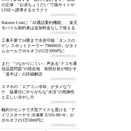
の正体 “お涙ちょうだい”で偽サイトや
LINEへ誘導するカラクリ
（2026年08月06日）
Rakuten Linkに「AI通話要約機能」、楽天
モバイル契約者は追加料金なしで使える
（2026年08月05日）
工事不要で14畳まで冷房可能「タンスの
ゲン スポットクーラー 79800020」がタイ
ムセールで10％オフの5万3999円に
（2026年08月05日）
まだ「つながりにくい」声ある“ドコモ通
信品質問題”の現在地 前田社長が明かす
「道半ば」の詳細解説
（2026年08月06日）
スマホの「エアコン冷却」がダメなワ
ケ 猛暑日にやりがちな“水没”の危険性
と正しい冷やし方
（2026年08月06日）
幅約35センチで大型アイスも置ける「ア
イリスオーヤマ 冷凍庫 IUSN-8B-W」が
20％オフの3万5800円に
（2026年08月04日）