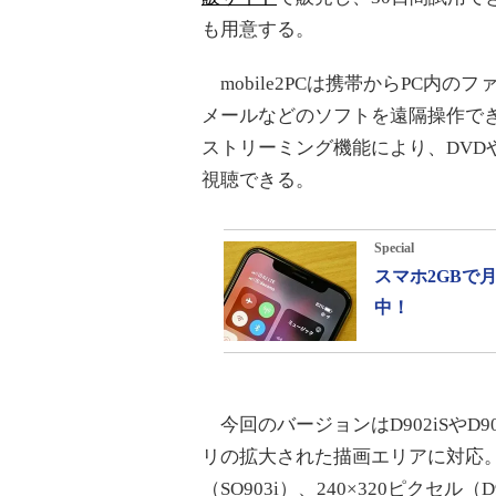
も用意する。
mobile2PCは携帯からPC内の
メールなどのソフトを遠隔操作でき
ストリーミング機能により、DVD
視聴できる。
Special
スマホ2GBで
中！
今回のバージョンはD902iSやD903i、
リの拡大された描画エリアに対応。最大4
（SO903i）、240×320ピクセル（D