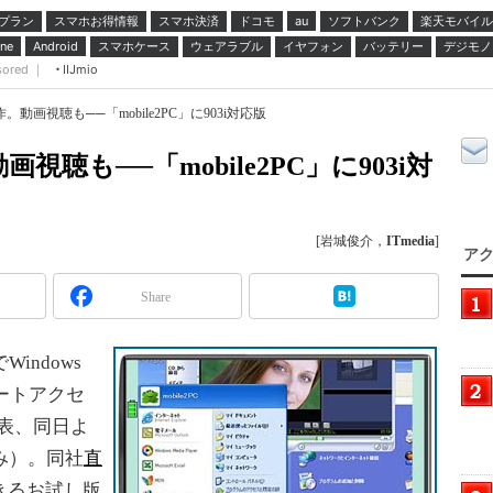
プラン
スマホお得情報
スマホ決済
ドコモ
ソフトバンク
楽天モバイル
au
スマホケース
ウェアラブル
イヤフォン
バッテリー
デジモノ
ne
Android
sored ｜
IIJmio
動画視聴も──「mobile2PC」に903i対応版
聴も──「mobile2PC」に903i対
[岩城俊介，
ITmedia
]
アク
Share
indows
ートアクセ
を発表、同日よ
み）。同社
直
きるお試し版