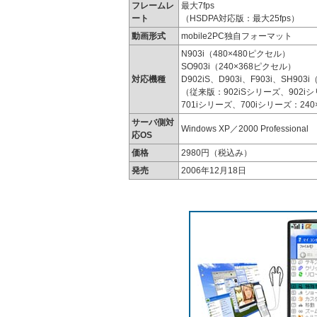
フレームレ
最大7fps
ート
（HSDPA対応版：最大25fps）
動画形式
mobile2PC独自フォーマット
N903i（480×480ピクセル）
SO903i（240×368ピクセル）
対応機種
D902iS、D903i、F903i、SH903
（従来版：902iSシリーズ、902iシ
701iシリーズ、700iシリーズ：24
サーバ側対
Windows XP／2000 Professional
応OS
価格
2980円（税込み）
発売
2006年12月18日