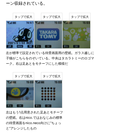
ーン収録されている。
左が標準で設定されている待受画面用の壁紙。ガラス越しに
子猫がこちらをのぞいている。中央はタカラトミーのロゴマ
ーク。右は足あとをモチーフにした模様だ
左はもう1点用意された足あとモチーフ
の壁紙。右はnico.ではおなじみの標準
の待受画面をnico.neco向けに“ちょっ
と”アレンジしたもの