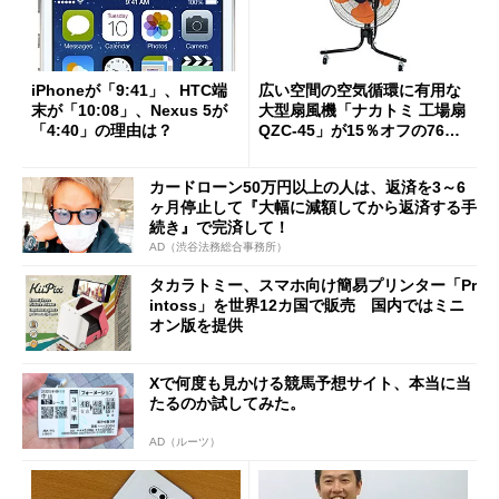
iPhoneが「9:41」、HTC端
広い空間の空気循環に有用な
末が「10:08」、Nexus 5が
大型扇風機「ナカトミ 工場扇
「4:40」の理由は？
QZC-45」が15％オフの7657
円で販売中
カードローン50万円以上の人は、返済を3～6
ヶ月停止して『大幅に減額してから返済する手
続き』で完済して！
AD（渋谷法務総合事務所）
タカラトミー、スマホ向け簡易プリンター「Pr
intoss」を世界12カ国で販売 国内ではミニ
オン版を提供
Xで何度も見かける競馬予想サイト、本当に当
たるのか試してみた。
AD（ルーツ）