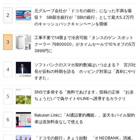
元グループ会社が「ドコモの銀行」になった不満を吸
収？ SBI新生銀行が「SBIの銀行」として最大5.2万円
のキャッシュバックキャンペーンを開催
工事不要で14畳まで冷房可能「タンスのゲン スポット
クーラー 79800020」がタイムセールで10％オフの5万
3999円に
ソフトバンクのスマホ契約数減はいつ止まる？ 宮川社
長が反転の時期を語る ホッピング対策は「真剣にやり
すぎた」
SNSで多発する「無料であげます」投稿の正体 “お涙
ちょうだい”で偽サイトやLINEへ誘導するカラクリ
Rakuten Linkに「AI通話要約機能」、楽天モバイル契約
者は追加料金なしで使える
「ドコモの銀行」きょう始動 「d NEOBANK」消滅、