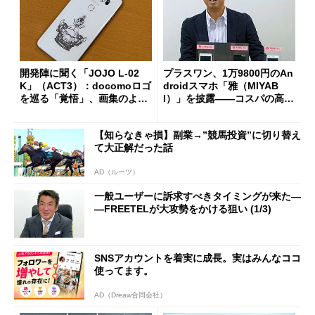
開発陣に聞く「JOJO L-02
プラスワン、1万9800円のAn
K」（ACT3）：docomoロゴ
droidスマホ「雅（MIYAB
を巡る「覚悟」、画集のよう
I）」を披露――コスパの高さ
な壁紙とは？ (1/3)
をアピール
【知らなきゃ損】副業→”競馬投資”に切り替え
て大正解だった話
AD（ルーツ）
一般ユーザーに訴求すべきタイミングが来た―
―FREETELが大攻勢をかける狙い (1/3)
SNSアカウントを着実に成長。実はみんなココ
使ってます。
AD（Dreaw合同会社）