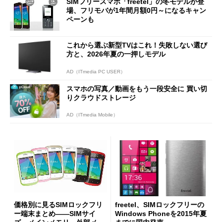
SIMフリースマホ「freetel」の冬モデルが登
場、フリモバが1年間月額0円～になるキャン
ペーンも
これから選ぶ新型TVはこれ！失敗しない選び
方と、2026年夏の一押しモデル
AD（ITmedia PC USER）
スマホの写真／動画をもう一段安全に 買い切
りクラウドストレージ
AD（ITmedia Mobile）
価格別に見るSIMロックフリ
freetel、SIMロックフリーの
ー端末まとめ――SIMサイ
Windows Phoneを2015年夏