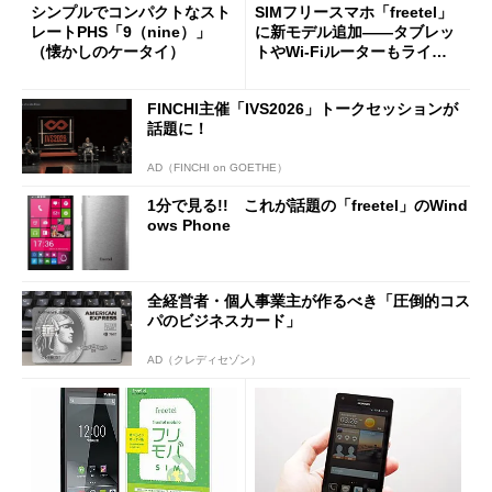
シンプルでコンパクトなスト
SIMフリースマホ「freetel」
レートPHS「9（nine）」
に新モデル追加――タブレッ
（懐かしのケータイ）
トやWi-Fiルーターもライン
アップ
FINCHI主催「IVS2026」トークセッションが
話題に！
AD（FINCHI on GOETHE）
1分で見る!! これが話題の「freetel」のWind
ows Phone
全経営者・個人事業主が作るべき「圧倒的コス
パのビジネスカード」
AD（クレディセゾン）