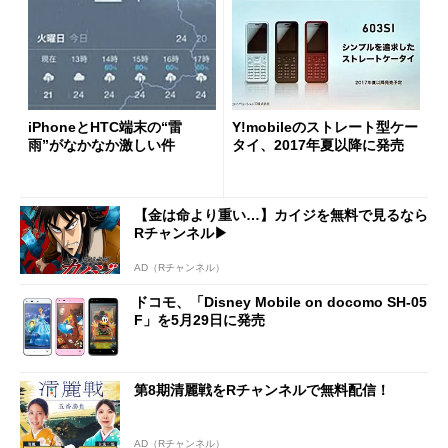
iPhoneとHTC端末の“雷
Y!mobileのストレート型ケー
雨”がなかなか激しい件
タイ、2017年夏以降に発売
【金は命より重い…】カイジを無料で見るなら
Rチャンネル▶︎
AD（Rチャンネル）
ドコモ、「Disney Mobile on docomo SH-05
F」を5月29日に発売
第8期清麗戦をRチャンネルで無料配信！
AD（Rチャンネル）