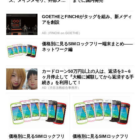
ズ、メインメモリ、外部メモ
までに国内発売
リ編
GOETHEとFINCHIがタッグを組み、新メディ
アを創設
AD（FINCHI on GOETHE）
価格別に見るSIMロックフリー端末まとめ――
ネットワーク編
カードローン50万円以上の人は、返済を3～6
ヶ月停止して『大幅に減額してから返済する手
続き』を利用して！
AD（渋谷法務総合事務所）
価格別に見るSIMロックフリ
価格別に見るSIMロックフリ