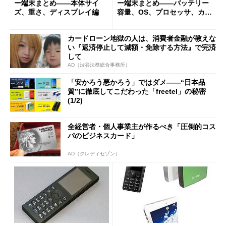
ー端末まとめ――本体サイ
ー端末まとめ――バッテリー
ズ、重さ、ディスプレイ編
容量、OS、プロセッサ、カメ
ラ編
カードローン地獄の人は、消費者金融が教えな
い『返済停止して減額・免除する方法』で完済
して
AD（渋谷法務総合事務所）
「安かろう悪かろう」ではダメ――“日本品
質”に徹底してこだわった「freetel」の秘密
(1/2)
全経営者・個人事業主が作るべき「圧倒的コス
パのビジネスカード」
AD（クレディセゾン）