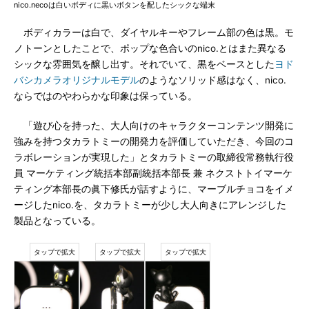
nico.necoは白いボディに黒いボタンを配したシックな端末
ボディカラーは白で、ダイヤルキーやフレーム部の色は黒。モ
ノトーンとしたことで、ポップな色合いのnico.とはまた異なる
シックな雰囲気を醸し出す。それでいて、黒をベースとした
ヨド
バシカメラオリジナルモデル
のようなソリッド感はなく、nico.
ならではのやわらかな印象は保っている。
「遊び心を持った、大人向けのキャラクターコンテンツ開発に
強みを持つタカラトミーの開発力を評価していただき、今回のコ
ラボレーションが実現した」とタカラトミーの取締役常務執行役
員 マーケティング統括本部副統括本部長 兼 ネクストトイマーケ
ティング本部長の眞下修氏が話すように、マーブルチョコをイメ
ージしたnico.を、タカラトミーが少し大人向きにアレンジした
製品となっている。