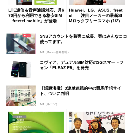
LTE通信＆音声通話対応、月6
Huawei、LG、ASUS、freet
70円から利用できる格安SIM
el――注目メーカーの最新SI
「freetel mobile」が登場
Mロックフリースマホ (1/2)
SNSアカウントを着実に成長。実はみんなココ
使ってます。
AD（Dreaw合同会社）
コヴィア、デュアルSIM対応の3Gスマートフ
ォン「FLEAZ F5」を発売
【話題沸騰】3連単連続的中の競馬予想サイ
ト、ついに判明
AD（ルーツ）