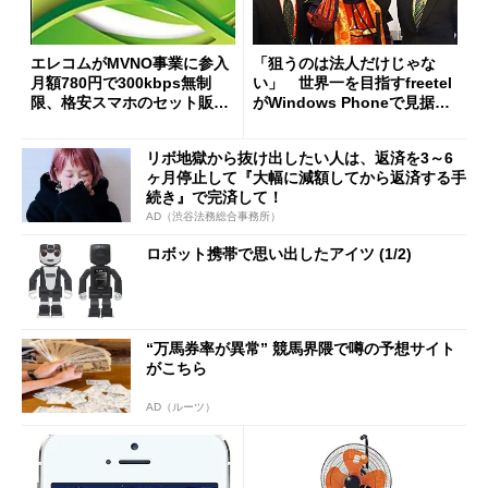
エレコムがMVNO事業に参入
「狙うのは法人だけじゃな
月額780円で300kbps無制
い」 世界一を目指すfreetel
限、格安スマホのセット販売
がWindows Phoneで見据え
も
る未来
リボ地獄から抜け出したい人は、返済を3～6
ヶ月停止して『大幅に減額してから返済する手
続き』で完済して！
AD（渋谷法務総合事務所）
ロボット携帯で思い出したアイツ (1/2)
“万馬券率が異常” 競馬界隈で噂の予想サイト
がこちら
AD（ルーツ）