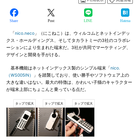
Share
Post
LINE
Hatena
「
nico.neco
」（にこねこ）は、ウィルコムとネットインデッ
クス・ホールディングス、そしてタカラトミーの3社のコラボレ
ーションにより生まれた端末だ。3社が共同でマーケティング、
デザインと開発を手がける。
基本機能はネットインデックス製のシンプル端末「
nico.
（WS005IN）
」を踏襲しており、使い勝手やソフトウェア上の
大きな違いはない。最大の特徴は、かわいい子猫のキャラクター
が端末上部にちょこんと乗っている点だ。