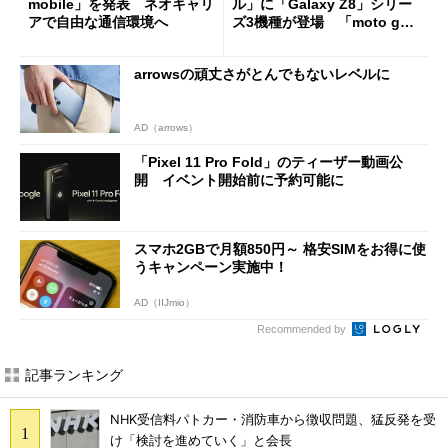
mobile」を発表 ネオキャリ
ル」に「Galaxy Z8」シリー
アで自由な通信環境へ
ズ3機種が登場 「moto g37
j」や「OPPO Find X9 Ultr
a」も
arrowsの頑丈さがとんでもないレベルに
AD（arrows）
「Pixel 11 Pro Fold」のティーザー動画公
開 イベント開始前に予約可能に
スマホ2GBで月額850円～ 格安SIMをお得に使
うキャンペーン実施中！
AD（IIJmio）
Recommended by
記事ランキング
NHK受信料パトカー・消防車から徴収問題、猛反発を受
け「検討を進めていく」と会長