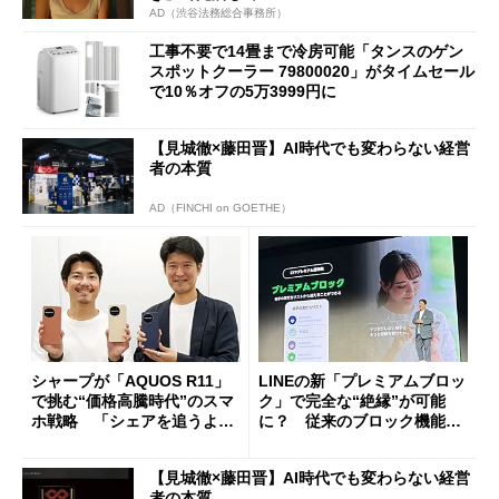
AD（渋谷法務総合事務所）
工事不要で14畳まで冷房可能「タンスのゲン
スポットクーラー 79800020」がタイムセール
で10％オフの5万3999円に
【見城徹×藤田晋】AI時代でも変わらない経営
者の本質
AD（FINCHI on GOETHE）
シャープが「AQUOS R11」
LINEの新「プレミアムブロッ
で挑む“価格高騰時代”のスマ
ク」で完全な“絶縁”が可能
ホ戦略 「シェアを追うより
に？ 従来のブロック機能と
も既存ユーザーを大切に」
の決定的な違い
【見城徹×藤田晋】AI時代でも変わらない経営
者の本質