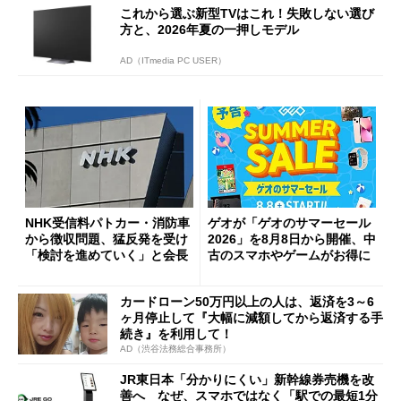
これから選ぶ新型TVはこれ！失敗しない選び
方と、2026年夏の一押しモデル
AD（ITmedia PC USER）
NHK受信料パトカー・消防車
ゲオが「ゲオのサマーセール
から徴収問題、猛反発を受け
2026」を8月8日から開催、中
「検討を進めていく」と会長
古のスマホやゲームがお得に
カードローン50万円以上の人は、返済を3～6
ヶ月停止して『大幅に減額してから返済する手
続き』を利用して！
AD（渋谷法務総合事務所）
JR東日本「分かりにくい」新幹線券売機を改
善へ なぜ、スマホではなく「駅での最短1分