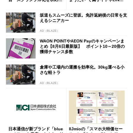
声絶えず
へ誘導するカラクリ
坂道もスムーズに登坂。免許返納後の日常を支
えるシニアカー
AD（BLAZE）
WAON POINTやAEON Payのキャンペーンま
とめ【8月6日最新版】 ポイント10～20倍の
獲得チャンス多数
倉庫や工場内の運搬を効率化。30kg運べる小
さな軽トラ
AD（BLAZE）
日本通信が新ブランド「blue
IIJmioの「スマホ大特価セー