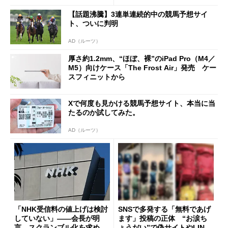
た」
【話題沸騰】3連単連続的中の競馬予想サイ
ト、ついに判明
AD（ルーツ）
厚さ約1.2mm、“ほぼ、裸”のiPad Pro（M4／
M5）向けケース「The Frost Air」発売 ケー
スフィニットから
Xで何度も見かける競馬予想サイト、本当に当
たるのか試してみた。
AD（ルーツ）
「NHK受信料の値上げは検討
SNSで多発する「無料であげ
していない」――会長が明
ます」投稿の正体 “お涙ち
言 スクランブル化を求める
ょうだい”で偽サイトやLINE