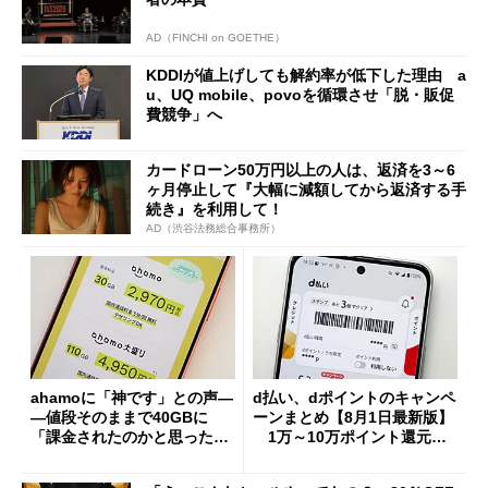
AD（FINCHI on GOETHE）
KDDIが値上げしても解約率が低下した理由 a
u、UQ mobile、povoを循環させ「脱・販促
費競争」へ
カードローン50万円以上の人は、返済を3～6
ヶ月停止して『大幅に減額してから返済する手
続き』を利用して！
AD（渋谷法務総合事務所）
ahamoに「神です」との声―
d払い、dポイントのキャンペ
―値段そのままで40GBに
ーンまとめ【8月1日最新版】
「課金されたのかと思った」
1万～10万ポイント還元の
と戸惑いも
施策がめじろ押し