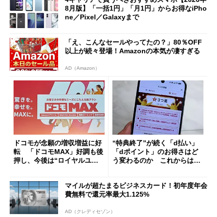
8月版】「一括1円」「月1円」からお得なiPho
ne／Pixel／Galaxyまで
「え、こんなセールやってたの？」80％OFF
以上が続々登場！Amazonの本気が凄すぎる
AD（Amazon）
ドコモが念願の増収増益に好
“特典終了”が続く「d払い」
転 「ドコモMAX」好調も後
「dポイント」のお得さはど
押し、今後は“ロイヤルユー
う変わるのか これからは
ザー”を重視
「dカード」の利用が得策？
マイルが超たまるビジネスカード！初年度年会
費無料で還元率最大1.125%
AD（クレディセゾン）