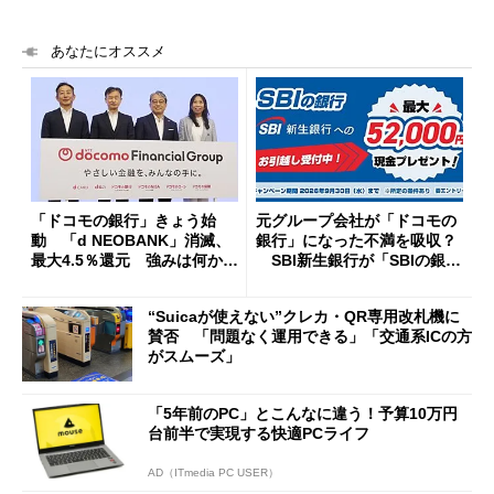
あなたにオススメ
「ドコモの銀行」きょう始
元グループ会社が「ドコモの
動 「d NEOBANK」消滅、
銀行」になった不満を吸収？
最大4.5％還元 強みは何か解
SBI新生銀行が「SBIの銀
説
行」として最大5.2万円のキャ
ッシュバックキャンペーンを
“Suicaが使えない”クレカ・QR専用改札機に
開催
賛否 「問題なく運用できる」「交通系ICの方
がスムーズ」
「5年前のPC」とこんなに違う！予算10万円
台前半で実現する快適PCライフ
AD（ITmedia PC USER）