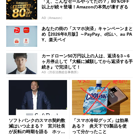
「え、こんなセールやってたの？」80％OFF
以上が続々登場！Amazonの本気が凄すぎる
AD（Amazon）
あなたの街の「スマホ決済」キャンペーンまと
め【2026年8月版】～PayPay、d払い、au PA
Y、楽天ペイ
カードローン50万円以上の人は、返済を3～6
ヶ月停止して『大幅に減額してから返済する手
続き』で完済して！
AD（渋谷法務総合事務所）
ソフトバンクのスマホ契約数
「スマホ冷却グッズ」は効果
減はいつ止まる？ 宮川社長
ある？ 炎天下で3製品を使
が反転の時期を語る ホッピ
って分かったこと
ング対策は「真剣にやりすぎ