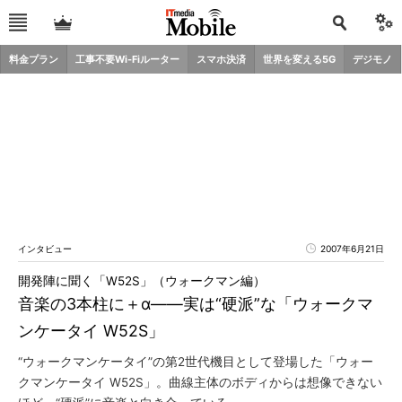
料金プラン
工事不要Wi-Fiルーター
スマホ決済
世界を変える5G
デジモノ
インタビュー
2007年6月21日
開発陣に聞く「W52S」（ウォークマン編）
音楽の3本柱に＋α――実は“硬派”な「ウォークマ
ンケータイ W52S」
“ウォークマンケータイ”の第2世代機目として登場した「ウォー
クマンケータイ W52S」。曲線主体のボディからは想像できない