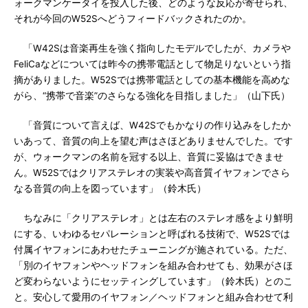
ォークマンケータイを投入した後、どのような反応が寄せられ、
それが今回のW52Sへどうフィードバックされたのか。
「W42Sは音楽再生を強く指向したモデルでしたが、カメラや
FeliCaなどについては昨今の携帯電話として物足りないという指
摘がありました。W52Sでは携帯電話としての基本機能を高めな
がら、“携帯で音楽”のさらなる強化を目指しました」（山下氏）
「音質について言えば、W42Sでもかなりの作り込みをしたか
いあって、音質の向上を望む声はさほどありませんでした。です
が、ウォークマンの名前を冠する以上、音質に妥協はできませ
ん。W52Sではクリアステレオの実装や高音質イヤフォンでさら
なる音質の向上を図っています」（鈴木氏）
ちなみに「クリアステレオ」とは左右のステレオ感をより鮮明
にする、いわゆるセパレーションと呼ばれる技術で、W52Sでは
付属イヤフォンにあわせたチューニングが施されている。ただ、
「別のイヤフォンやヘッドフォンを組み合わせても、効果がさほ
ど変わらないようにセッティングしています」（鈴木氏）とのこ
と。安心して愛用のイヤフォン／ヘッドフォンと組み合わせて利