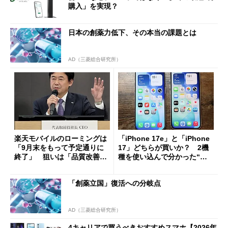
購入」を実現？
日本の創薬力低下、その本当の課題とは
AD（三菱総合研究所）
楽天モバイルのローミングは
「iPhone 17e」と「iPhone
「9月末をもって予定通りに
17」どちらが買いか？ 2機
終了」 狙いは「品質改善」
種を使い込んで分かった“ス
ただし「ルーラル限定で期
ペック表にない違い”
限を切った新契約」の可能性
「創薬立国」復活への分岐点
も
AD（三菱総合研究所）
4キャリアで買うべきおすすめスマホ【2026年