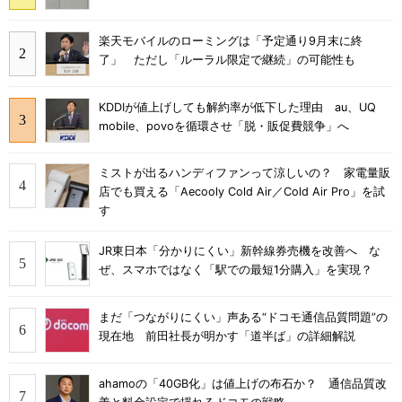
楽天モバイルのローミングは「予定通り9月末に終
了」 ただし「ルーラル限定で継続」の可能性も
KDDIが値上げしても解約率が低下した理由 au、UQ
mobile、povoを循環させ「脱・販促費競争」へ
ミストが出るハンディファンって涼しいの？ 家電量販
店でも買える「Aecooly Cold Air／Cold Air Pro」を試
す
JR東日本「分かりにくい」新幹線券売機を改善へ な
ぜ、スマホではなく「駅での最短1分購入」を実現？
まだ「つながりにくい」声ある“ドコモ通信品質問題”の
現在地 前田社長が明かす「道半ば」の詳細解説
ahamoの「40GB化」は値上げの布石か？ 通信品質改