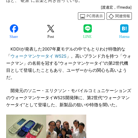
ほど、“硬派”に音楽と向き合っている。
[渡邊宏，ITmedia]
PC用表示
関連情報
Share
Post
LINE
Hatena
KDDIが発表した2007年夏モデルの中でもとりわけ特徴的な
「
ウォークマンケータイ W52S
」。高いブランド力を持つ「ウォ
ークマン」の名前を冠する“ウォークマンケータイ”の第2世代機
目として登場したこともあり、ユーザーからの関心も高いよう
だ。
開発元のソニー・エリクソン・モバイルコミュニケーションズ
のウォークマンケータイW52S開発陣に、第2世代“ウォークマン
ケータイ”として登場した、新製品の狙いや特徴を聞いた。