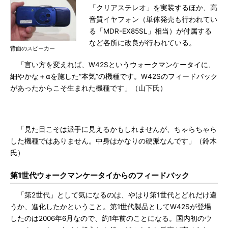
「クリアステレオ」を実装するほか、高
音質イヤフォン（単体発売も行われてい
る「MDR-EX85SL」相当）が付属する
など各所に改良が行われている。
背面のスピーカー
「言い方を変えれば、W42Sというウォークマンケータイに、
細やかな＋αを施した“本気”の機種です。W42Sのフィードバック
があったからこそ生まれた機種です」（山下氏）
「見た目こそは派手に見えるかもしれませんが、ちゃらちゃら
した機種ではありません。中身はかなりの硬派なんです」（鈴木
氏）
第1世代ウォークマンケータイからのフィードバック
「第2世代」として気になるのは、やはり第1世代とどれだけ違
うか、進化したかということ。第1世代製品としてW42Sが登場
したのは2006年6月なので、約1年前のことになる。国内初のウ