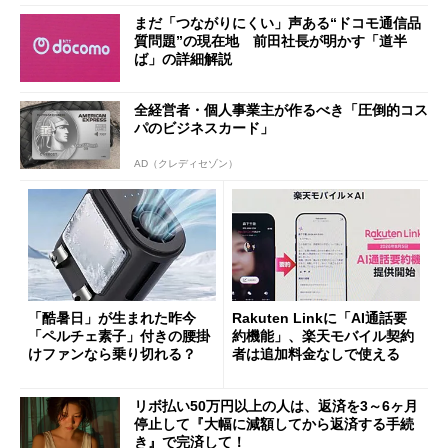
まだ「つながりにくい」声ある“ドコモ通信品
質問題”の現在地 前田社長が明かす「道半
ば」の詳細解説
全経営者・個人事業主が作るべき「圧倒的コス
パのビジネスカード」
AD（クレディセゾン）
「酷暑日」が生まれた昨今
Rakuten Linkに「AI通話要
「ペルチェ素子」付きの腰掛
約機能」、楽天モバイル契約
けファンなら乗り切れる？
者は追加料金なしで使える
リボ払い50万円以上の人は、返済を3～6ヶ月
停止して『大幅に減額してから返済する手続
き』で完済して！