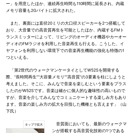
ー」を用意したほか、連続再生時間も110時間に延長され、内蔵
メモリ容量も2Gバイトに拡大された。
また、裏面には直径20ミリの大口径スピーカーを2つ搭載して
おり、大音量での高音質再生を可能としたほか、内蔵するFMト
ランスミッターによって、リビングのオーディオ機器やカーオー
ディオのFMラジオを利用した音楽再生も行える。こうした、イ
ヤフォンを利用しない環境下での音楽再生機能の強化も特徴の1
つといえる。
「第2世代のウォークマンケータイとしてW52Sを開発する
際、“長時間再生”“大容量メモリ”“高音質”の3要素を柱にしようと
考えました。そこに、みんなで音楽を楽しむという要素をプラス
したのがW52Sです。音楽は確かに個人的な趣味性の高いもので
すが、音楽を介してみんなでコミュニケートする楽しみ方もあり
ます。音楽の楽しみ方の拡大を目指した機種とも言えます」（山
下氏）
音質面においても、最新のウォークマ
ンが搭載する高音質化技術の1つである