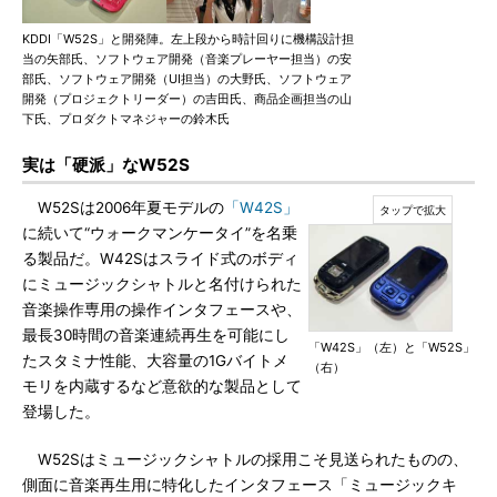
KDDI「W52S」と開発陣。左上段から時計回りに機構設計担
当の矢部氏、ソフトウェア開発（音楽プレーヤー担当）の安
部氏、ソフトウェア開発（UI担当）の大野氏、ソフトウェア
開発（プロジェクトリーダー）の吉田氏、商品企画担当の山
下氏、プロダクトマネジャーの鈴木氏
実は「硬派」なW52S
W52Sは2006年夏モデルの
「W42S」
に続いて“ウォークマンケータイ”を名乗
る製品だ。W42Sはスライド式のボディ
にミュージックシャトルと名付けられた
音楽操作専用の操作インタフェースや、
最長30時間の音楽連続再生を可能にし
「W42S」（左）と「W52S」
たスタミナ性能、大容量の1Gバイトメ
（右）
モリを内蔵するなど意欲的な製品として
登場した。
W52Sはミュージックシャトルの採用こそ見送られたものの、
側面に音楽再生用に特化したインタフェース「ミュージックキ