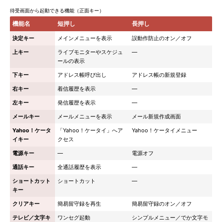
待受画面から起動できる機能（正面キー）
機能名
短押し
長押し
決定キー
メインメニューを表示
誤動作防止のオン／オフ
上キー
ライブモニターやスケジュ
―
ールの表示
下キー
アドレス帳呼び出し
アドレス帳の新規登録
右キー
着信履歴を表示
―
左キー
発信履歴を表示
―
メールキー
メールメニューを表示
メール新規作成画面
Yahoo！ケータ
「Yahoo！ケータイ」へア
Yahoo！ケータイメニュー
イキー
クセス
電源キー
―
電源オフ
通話キー
全通話履歴を表示
―
ショートカット
ショートカット
―
キー
クリアキー
簡易留守録を再生
簡易留守録のオン／オフ
テレビ／文字キ
ワンセグ起動
シンプルメニュー／でか文字モ