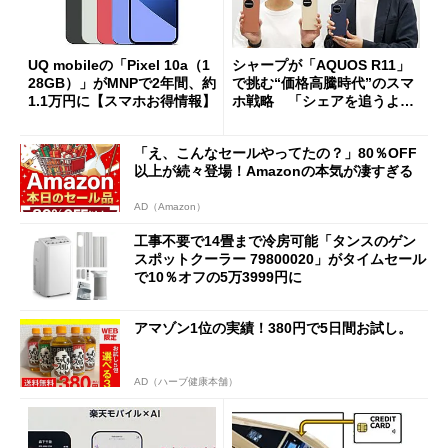
UQ mobileの「Pixel 10a（1
シャープが「AQUOS R11」
28GB）」がMNPで2年間、約
で挑む“価格高騰時代”のスマ
1.1万円に【スマホお得情報】
ホ戦略 「シェアを追うより
も既存ユーザーを大切に」
「え、こんなセールやってたの？」80％OFF
以上が続々登場！Amazonの本気が凄すぎる
AD（Amazon）
工事不要で14畳まで冷房可能「タンスのゲン
スポットクーラー 79800020」がタイムセール
で10％オフの5万3999円に
アマゾン1位の実績！380円で5日間お試し。
AD（ハーブ健康本舗）