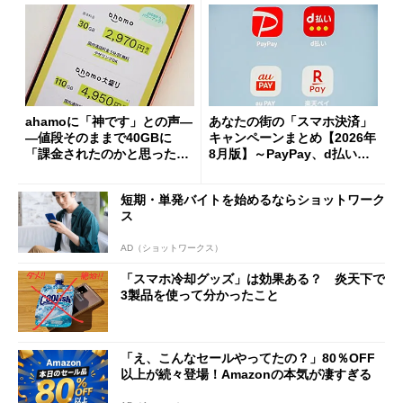
ahamoに「神です」との声―
あなたの街の「スマホ決済」
―値段そのままで40GBに
キャンペーンまとめ【2026年
「課金されたのかと思った」
8月版】～PayPay、d払い、a
と戸惑いも
u PAY、楽天ペイ
短期・単発バイトを始めるならショットワーク
ス
AD（ショットワークス）
「スマホ冷却グッズ」は効果ある？ 炎天下で
3製品を使って分かったこと
「え、こんなセールやってたの？」80％OFF
以上が続々登場！Amazonの本気が凄すぎる