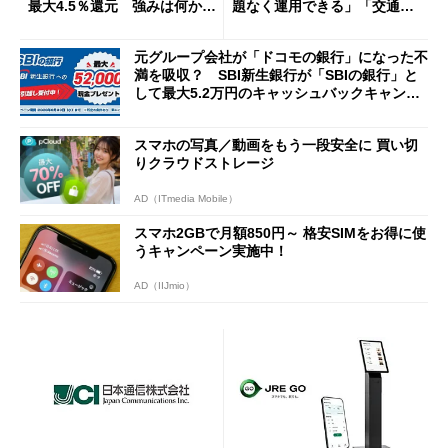
最大4.5％還元 強みは何か解
題なく運用できる」「交通系I
説
Cの方がスムーズ」
元グループ会社が「ドコモの銀行」になった不
満を吸収？ SBI新生銀行が「SBIの銀行」と
して最大5.2万円のキャッシュバックキャンペ
ーンを開催
スマホの写真／動画をもう一段安全に 買い切
りクラウドストレージ
AD（ITmedia Mobile）
スマホ2GBで月額850円～ 格安SIMをお得に使
うキャンペーン実施中！
AD（IIJmio）