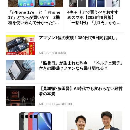
「iPhone 17e」と「iPhone
4キャリアで買うべきおすす
17」どちらが買いか？ 2機
めスマホ【2026年8月版】
種を使い込んで分かった“ス
「一括1円」「月1円」からお
ペック表にない違い”
得なiPhone／Pixel／Galaxy
まで
アマゾン1位の実績！380円で5日間お試し。
AD（ハーブ健康本舗）
「酷暑日」が生まれた昨今 「ペルチェ素子」
付きの腰掛けファンなら乗り切れる？
【見城徹×藤田晋】AI時代でも変わらない経営
者の本質
AD（FINCHI on GOETHE）