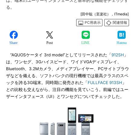
は、端末のユーザーインタフェースと基本的な機能をチェックす
る。
[田中聡（至楽社），ITmedia]
PC用表示
関連情報
Share
Post
LINE
Hatena
“AQUOSケータイ 3rd model”としてリリースされた「
912SH
」
は、ワンセグ、3Gハイスピード、ワイドVGAディスプレイ、
Bluetooth、3.2Mカメラ、メディアプレイヤー、PCサイトブラウ
ザなどを備える、ソフトバンクの現行機種では最高クラスのスペ
ックを誇る3G端末。同時期に発売された「
FULLFACE 913SH
」
との比較も交えながら、注目の機能を見ていこう。前編ではユー
ザーインタフェース（UI）とワンセグについてチェックした。