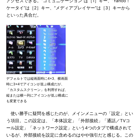
アクセスできる。“コミュニケーション”は［1］キー、“Yahoo！
ケータイ”は［2］キー、“メディアプレイヤー”は［3］キーから
といった具合だ。
デフォルトでは縦画面時に4×3、横画面
時に3×4でアイコンが並ぶ構成だが、
「カスタムスクリーン」を利用すれば、
縦または横一列にアイコンが並ぶ構成に
も変更できる
使い勝手に疑問を感じたのが、メインメニューの「設定」とい
う項目。この設定は、「本体設定」「外部接続」「通話／TVコ
ール設定」「ネットワーク設定」という4つのタブで構成されて
いるが、外部接続を設定に含めるのはやや強引だと感じる。この