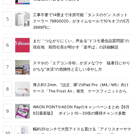
工事不要で14畳まで冷房可能「タンスのゲン スポット
クーラー 79800020」がタイムセールで10％オフの5万
3999円に
まだ「つながりにくい」声ある“ドコモ通信品質問題”の
現在地 前田社長が明かす「道半ば」の詳細解説
スマホの「エアコン冷却」がダメなワケ 猛暑日にやり
がちな“水没”の危険性と正しい冷やし方
厚さ約1.2mm、“ほぼ、裸”のiPad Pro（M4／M5）向け
ケース「The Frost Air」発売 ケースフィニットから
WAON POINTやAEON Payのキャンペーンまとめ【8月
6日最新版】 ポイント10～20倍の獲得チャンス多数
幅約35センチで大型アイスも置ける「アイリスオーヤマ