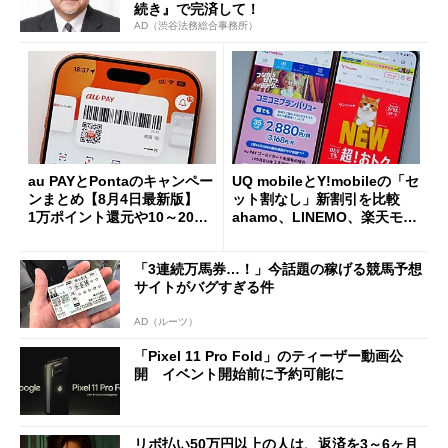
続き』で完済して！
AD（渋谷法務総合事務所）
au PAYとPontaのキャンペー
UQ mobileとY!mobileの「セ
ンまとめ【8月4日最新版】
ット割なし」新割引を比較
1万ポイント還元や10～20％
ahamo、LINEMO、楽天モバ
還元あり
イルよりもお得？
「3連続万馬券…！」今話題の稼げる競馬予想
サイトがバグすぎる件
AD（ルーツ）
「Pixel 11 Pro Fold」のティーザー動画公
開 イベント開始前に予約可能に
リボ払い50万円以上の人は、返済を3～6ヶ月