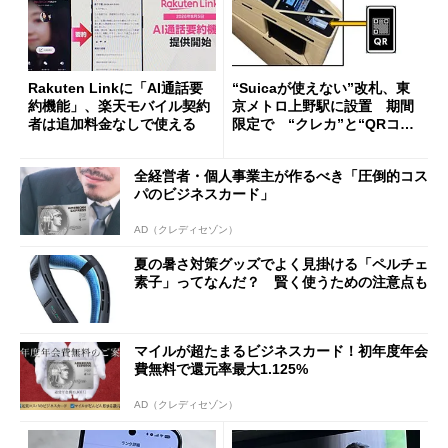
Rakuten Linkに「AI通話要
“Suicaが使えない”改札、東
約機能」、楽天モバイル契約
京メトロ上野駅に設置 期間
者は追加料金なしで使える
限定で “クレカ”と“QRコー
ド”専用
全経営者・個人事業主が作るべき「圧倒的コス
パのビジネスカード」
AD（クレディセゾン）
夏の暑さ対策グッズでよく見掛ける「ペルチェ
素子」ってなんだ？ 賢く使うための注意点も
マイルが超たまるビジネスカード！初年度年会
費無料で還元率最大1.125%
AD（クレディセゾン）