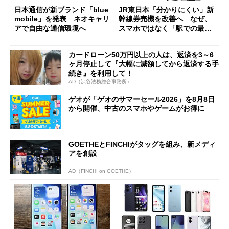
日本通信が新ブランド「blue
JR東日本「分かりにくい」新
mobile」を発表 ネオキャリ
幹線券売機を改善へ なぜ、
アで自由な通信環境へ
スマホではなく「駅での最短
1分購入」を実現？
カードローン50万円以上の人は、返済を3～6
ヶ月停止して『大幅に減額してから返済する手
続き』を利用して！
AD（渋谷法務総合事務所）
ゲオが「ゲオのサマーセール2026」を8月8日
から開催、中古のスマホやゲームがお得に
GOETHEとFINCHIがタッグを組み、新メディ
アを創設
AD（FINCHI on GOETHE）