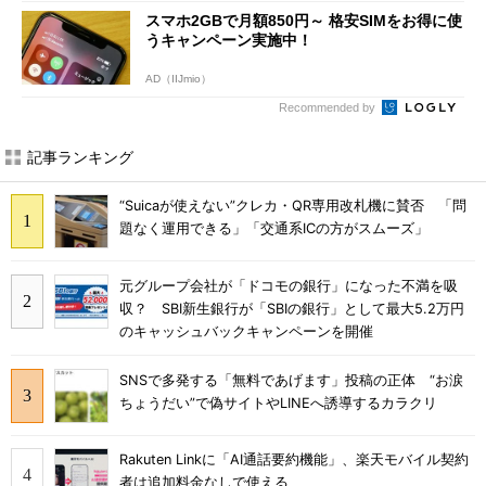
スマホ2GBで月額850円～ 格安SIMをお得に使
うキャンペーン実施中！
AD（IIJmio）
Recommended by
記事ランキング
“Suicaが使えない”クレカ・QR専用改札機に賛否 「問
題なく運用できる」「交通系ICの方がスムーズ」
元グループ会社が「ドコモの銀行」になった不満を吸
収？ SBI新生銀行が「SBIの銀行」として最大5.2万円
のキャッシュバックキャンペーンを開催
SNSで多発する「無料であげます」投稿の正体 “お涙
ちょうだい”で偽サイトやLINEへ誘導するカラクリ
Rakuten Linkに「AI通話要約機能」、楽天モバイル契約
者は追加料金なしで使える