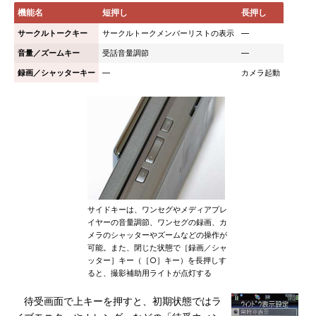
機能名
短押し
長押し
サークルトークキー
サークルトークメンバーリストの表示
―
音量／ズームキー
受話音量調節
―
録画／シャッターキー
―
カメラ起動
サイドキーは、ワンセグやメディアプレ
イヤーの音量調節、ワンセグの録画、カ
メラのシャッターやズームなどの操作が
可能。また、閉じた状態で［録画／シャ
ッター］キー（［○］キー）を長押しす
ると、撮影補助用ライトが点灯する
待受画面で上キーを押すと、初期状態ではラ