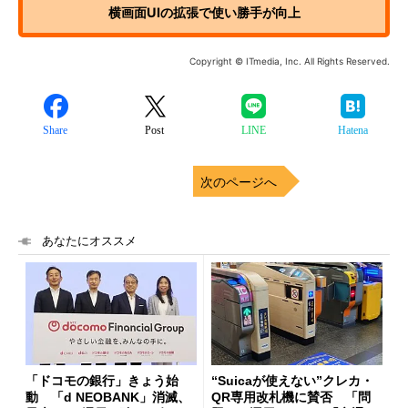
横画面UIの拡張で使い勝手が向上
Copyright © ITmedia, Inc. All Rights Reserved.
Share
Post
LINE
Hatena
次のページへ
あなたにオススメ
「ドコモの銀行」きょう始
“Suicaが使えない”クレカ・
動 「d NEOBANK」消滅、
QR専用改札機に賛否 「問