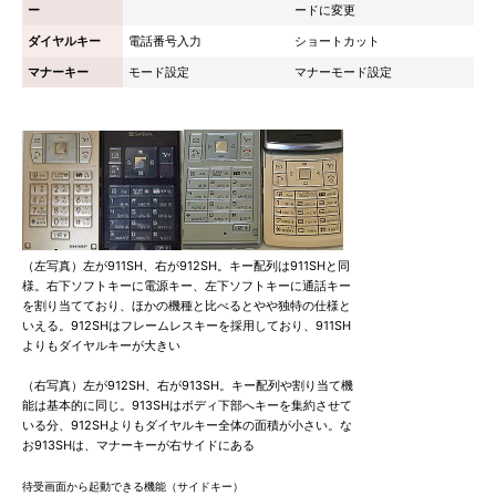
ー
ードに変更
ダイヤルキー
電話番号入力
ショートカット
マナーキー
モード設定
マナーモード設定
（左写真）左が911SH、右が912SH。キー配列は911SHと同
様。右下ソフトキーに電源キー、左下ソフトキーに通話キー
を割り当てており、ほかの機種と比べるとやや独特の仕様と
いえる。912SHはフレームレスキーを採用しており、911SH
よりもダイヤルキーが大きい
（右写真）左が912SH、右が913SH。キー配列や割り当て機
能は基本的に同じ。913SHはボディ下部へキーを集約させて
いる分、912SHよりもダイヤルキー全体の面積が小さい。な
お913SHは、マナーキーが右サイドにある
待受画面から起動できる機能（サイドキー）