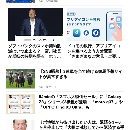
AD（Amazon）
ソフトバンクのスマホ契約数
ドコモの銀行、アプリアイコ
減はいつ止まる？ 宮川社長
ンを選べるよう方針変更
が反転の時期を語る ホッピ
「さまざまなご意見・ご要望
ング対策は「真剣にやりすぎ
を踏まえ」
た」
【SNS騒然】3連単を当て続ける競馬予想サイ
トが異常すぎる
AD（ルーツ）
IIJmioの「スマホ大特価セール」に「Galaxy
Z8」シリーズ3機種が登場 「moto g37j」や
「OPPO Find X9 Ultra」も
リボ地獄から抜け出したい人は、返済を3～6
ヶ月停止して『大幅に減額してから返済する手