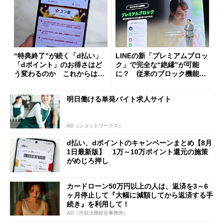
“特典終了”が続く「d払い」
LINEの新「プレミアムブロッ
「dポイント」のお得さはど
ク」で完全な“絶縁”が可能
う変わるのか これからは
に？ 従来のブロック機能と
「dカード」の利用が得策？
の決定的な違い
明日働ける単発バイト求人サイト
AD（ショットワークス）
d払い、dポイントのキャンペーンまとめ【8月
1日最新版】 1万～10万ポイント還元の施策
がめじろ押し
カードローン50万円以上の人は、返済を3～6
ヶ月停止して『大幅に減額してから返済する手
続き』を利用して！
AD（渋谷法務総合事務所）