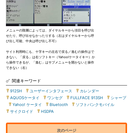
メニューの階層によっては、ダイヤルキーから項目を呼び出
せたり、呼び出せなかったりする（左はダイヤルキーから呼
び出し可能、中央は呼び出し不可）
サイト利用時にも、十字キーの左右で戻る／進むの操作はで
きない。「戻る」は右ソフトキー（Yahoo!ケータイキー）か
ら操作できるが、「進む」はサブメニューを開かないと操作
できない（右）
関連キーワード
912SH
|
ユーザーインタフェース
|
カレンダー
|
AQUOSケータイ
|
ワンセグ
|
FULLFACE 913SH
|
シャープ
|
Yahoo! ケータイ
|
Bluetooth
|
ソフトバンクモバイル
|
サイクロイド
|
HSDPA