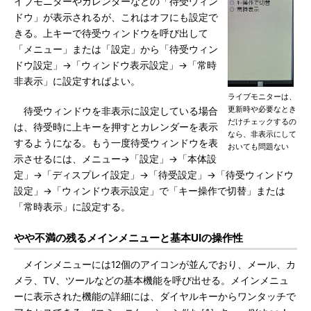
イブモニターやカレンダーなどの「待受ウィン
ドウ」が表示されるが、これはオフにも設定で
きる。上キーで待受ウィンドウを呼び出して
「メニュー」または「設定」から「待受ウィン
ドウ設定」→「ウィンドウ表示設定」→「常時
非表示」に設定すればよい。
ライブモニターは、
更新時や必要なとき
待受ウィンドウを非表示に設定している場合
だけチェックするの
は、待受時に上キーを押すとカレンダーを表示
なら、非表示にして
するようになる。もう一度待受ウィンドウを表
おいても問題ない
示させるには、メニュー→「設定」→「本体設
定」→「ディスプレイ設定」→「待受設定」→「待受ウィンドウ
設定」→「ウィンドウ表示設定」で「キー操作で切替」または
「常時表示」に設定する。
やや不満の残るメインメニューと基本UIの操作性
メインメニューには12個のアイコンが並んでおり、メール、カ
メラ、TV、ツールなどの基本機能を呼び出せる。メインメニュ
ーに表示された機能の詳細には、ダイヤルキーからワンタッチで