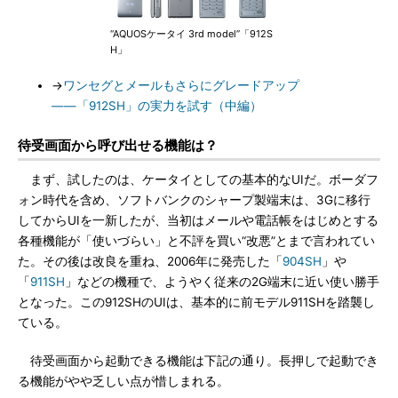
“AQUOSケータイ 3rd model”「912S
H」
→
ワンセグとメールもさらにグレードアップ
――「912SH」の実力を試す（中編）
待受画面から呼び出せる機能は？
まず、試したのは、ケータイとしての基本的なUIだ。ボーダフ
ォン時代を含め、ソフトバンクのシャープ製端末は、3Gに移行
してからUIを一新したが、当初はメールや電話帳をはじめとする
各種機能が「使いづらい」と不評を買い“改悪”とまで言われてい
た。その後は改良を重ね、2006年に発売した「
904SH
」や
「
911SH
」などの機種で、ようやく従来の2G端末に近い使い勝手
となった。この912SHのUIは、基本的に前モデル911SHを踏襲し
ている。
待受画面から起動できる機能は下記の通り。長押しで起動でき
る機能がやや乏しい点が惜しまれる。