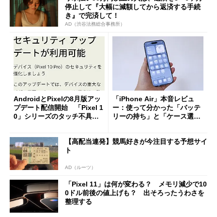
停止して『大幅に減額してから返済する手続
き』で完済して！
AD（渋谷法務総合事務所）
AndroidとPixelの8月版アッ
「iPhone Air」本音レビュ
プデート配信開始 「Pixel 1
ー：使って分かった「バッテ
0」シリーズのタッチ不具合
リーの持ち」と「ケース選
修正やGPU性能改善なども
び」の悩ましさ
【高配当連発】競馬好きが今注目する予想サイ
ト
AD（ルーツ）
「Pixel 11」は何が変わる？ メモリ減少で10
0ドル前後の値上げも？ 出そろったうわさを
整理する