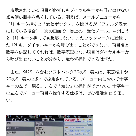
表示されている項目が必ずしもダイヤルキーから呼び出せない
点も使い勝手を悪くしている。例えば、メールメニューから
［1］キーを押すと「受信ボックス」を開けるが（フォルダ表示
にしている場合）、次の画面で一番上の「受信メール」を開こう
と［1］キーを押しても反応しない。またブックマークに登録し
たURLも、ダイヤルキーから呼び出すことができない。項目名と
数字を併記してくれれば、数字表記のない項目はダイヤルキーか
ら呼び出せないことが分かり、迷わず操作できるはずだ。
また、912SHを含むソフトバンク3GのSH端末は、東芝端末や
2GのSH端末の多くで採用されている、メニュー内において十字
キーの左で「戻る」、右で「進む」の操作ができない。十字キー
の左右でメニュー項目を操作する仕様は、ぜひ復活させてほし
い。