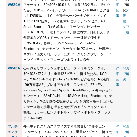
W62CA
フケータイ。50×107×19.9ミリ、重量133グラム、折りた
細
で解
たみ。KCP＋、2.7インチワイドQVGA（240×400ピクセ
記
説
外
ル）IPS液晶、1.1インチ電子ペーパーサブディスプレイ。
事
観
IPX5／IPX7防水、197万画素AFカメラ、ワンセグ、au
編
、
Smart Sports「Run&Walk」＋モーションセンサー＋
ソフ
「BEAT RUN」、電子コンパス、潮位表示、日出日入、月
ト編
例表示などGPS＋モーションセンサー連動で使える
「G'zGEAR」搭載。LISMO Video、EZ・FeliCa、
Bluetooth、ナカチェン、ケータイde PCメール、外部ディ
スプレイ出力可能。カラーはスパークリンググリーン・バ
ーンドブラック・フローズンホワイトの3色
W64SA
心も体もリフレッシュするビューティイルミケータイ。
詳
写真
50×108×17.2ミリ、重量122グラム、折りたたみ。KCP
細
で解
＋、2.8インチワイドVGA（480×800ピクセル）IPS液晶、
記
説
199万画素AF手ブレ補正カメラ、ワンセグ、EZ・FM、
事
EZ・FeliCa、au Smart Sports「Run&Walk」＋モーション
センサー＋「BEAT RUN」、LISMO Video、Bluetooth、ナ
カチェン、2色形成の透明層がヒカリを演出＋モーションセ
ンサー連動で携帯を振ると光が変わる「シェイクイルミ」
機能。カラーはピンクボトル・ホワイトボトル・ブラック
ボトルの3色
フルチ
外も中も丸ごとカスタマイズできる業界初“フルチェン
詳
写真
ェンケ
ジ”ケータイ。50×105×16.4ミリ、重量122グラム、折りた
細
で解