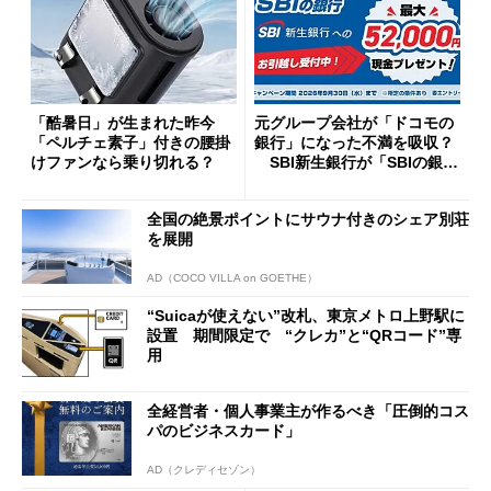
「酷暑日」が生まれた昨今
元グループ会社が「ドコモの
「ペルチェ素子」付きの腰掛
銀行」になった不満を吸収？
けファンなら乗り切れる？
SBI新生銀行が「SBIの銀
行」として最大5.2万円のキャ
ッシュバックキャンペーンを
全国の絶景ポイントにサウナ付きのシェア別荘
開催
を展開
AD（COCO VILLA on GOETHE）
“Suicaが使えない”改札、東京メトロ上野駅に
設置 期間限定で “クレカ”と“QRコード”専
用
全経営者・個人事業主が作るべき「圧倒的コス
パのビジネスカード」
AD（クレディセゾン）