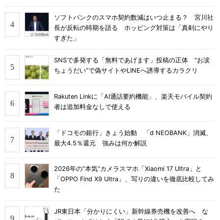
ソフトバンクのスマホ契約数減はいつ止まる？ 宮川社
長が反転の時期を語る ホッピング対策は「真剣にやり
すぎた」
SNSで多発する「無料であげます」投稿の正体 “お涙
ちょうだい”で偽サイトやLINEへ誘導するカラクリ
Rakuten Linkに「AI通話要約機能」、楽天モバイル契約
者は追加料金なしで使える
「ドコモの銀行」きょう始動 「d NEOBANK」消滅、
最大4.5％還元 強みは何か解説
2026年の“本気”カメラスマホ「Xiaomi 17 Ultra」と
「OPPO Find X9 Ultra」、写りの違いを徹底比較してみ
た
JR東日本「分かりにくい」新幹線券売機を改善へ な