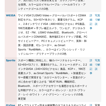
ン、光の当たり方で表情を変える「ガラスフレーク塗装」
を採用。カラーはロイヤルパープル・パールホワイト・ア
ンティークゴールドの3色
W63SA
ワイドVGAでLISMO Video＋グローバルパスポートCDMA
詳
写真
対応モデル。50×107×18.9ミリ、重量129グラム。KCP
細
で解
＋、2.8インチワイドVGA（480×800ピクセル）IPS液晶、
記
説
199万画素AF＋手ブレ補正カメラ、ワンセグ、デジタルラ
事
ジオ、EZ・FM、LISMO Video対応、Bluetooth、グローバ
ルパスポートCDMA対応、海外版EZガイドマップ搭載。PC
サイトビューアー、PCドキュメントビューアー、英和・和
英・国語辞書、ICレコーダー、au Smart
Sports「Run&Walk」。カラーはインプレシレッド・リジ
ッドシルバー・グリティーブラックの3色
Sportio
スポーツ機能に特化した、極小パーソナルトレーナー。
詳
写真
52×93×13.7ミリ、重量93グラム。ストレートボディ。2.2
細
で解
インチQVGA（240×320ピクセル）液晶、KCP＋、196万
記
説
画素カメラ、au Smart Sports「Run&Walk」＋加速度セン
事
サー搭載で実現する「カロリーカウンター」＋音楽のテン
ポに合わせて盛り上がる「BEAT RUN」機能対応、
Bluetooth、スポーツアクセサリーを連想させるスポーティ
な外観デザイン。カラーはディ-オレンジ・エクス-ブラッ
ク・レイ-ホワイト・メイ-グリーン・イン-レッドの5色
東芝製
G'zOne
BT＋アウトドア＋防水＆耐衝撃のタフネス＆スポーツライ
詳
写真