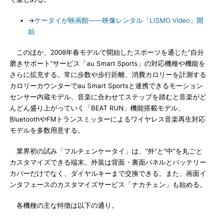
→
ケータイが映画館――映像レンタル「LISMO Video」開
始
このほか、2008年春モデルで開始したスポーツを通じた“自分
磨きサポート”サービス「au Smart Sports」の対応機種や機能を
さらに拡充する。常に歩数や歩行距離、消費カロリーを計測する
カロリーカウンターでau Smart Sportsと連携できるモーション
センサー内蔵モデル、音楽に合わせてステップを踏むと音楽がど
んどん盛り上がっていく「BEAT RUN」機能搭載モデル、
BluetoothやFMトランスミッターによるワイヤレス音楽再生対応
モデルを多数用意する。
業界初の試み「フルチェンケータイ」は、“外”と“中”を丸ごと
カスタマイズできる端末。外装は背面・裏面パネルとバッテリー
カバーだけでなく、ダイヤルキーまで交換できる。また、画面イ
ンタフェースのカスタマイズサービス「ナカチェン」も始める。
各機種の主な特徴は以下の通り。