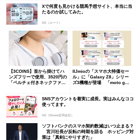
Xで何度も見かける競馬予想サイト、本当に当
たるのか試してみた。
AD（ルーツ）
【3COINS】首から掛けてハ
IIJmioの「スマホ大特価セー
ンズフリーで使用、3520円の
ル」に「Galaxy Z8」シリー
「ペルチェ付きネックファ
ズ3機種が登場 「moto g37
ン」
j」や「OPPO Find X9 Ultr
a」も
SNSアカウントを着実に成長。実はみんなココ
使ってます。
AD（Dreaw合同会社）
ソフトバンクのスマホ契約数減はいつ止まる？
宮川社長が反転の時期を語る ホッピング対
策は「真剣にやりすぎた」