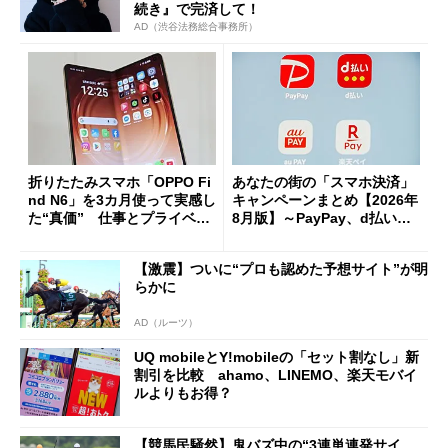
続き』で完済して！
AD（渋谷法務総合事務所）
折りたたみスマホ「OPPO Fi
あなたの街の「スマホ決済」
nd N6」を3カ月使って実感し
キャンペーンまとめ【2026年
た“真価” 仕事とプライベー
8月版】～PayPay、d払い、a
トで大活躍
u PAY、楽天ペイ
【激震】ついに“プロも認めた予想サイト”が明
らかに
AD（ルーツ）
UQ mobileとY!mobileの「セット割なし」新
割引を比較 ahamo、LINEMO、楽天モバイ
ルよりもお得？
【競馬民騒然】鬼バズ中の“3連単連発サイ