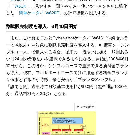
ト「
W63K
」、見やすさ・聞きやすさ・使いやすさをさらに強化
した「
簡単ケータイ W62PT
」の計12機種を投入する。
割賦販売制度を導入、6月10日開始
また、この夏モデルとCyber-shotケータイ W61S（沖縄セルラ
ー地域以外）を対象に割賦販売制度を導入する。au携帯を「シン
プルコース」で購入する場合、従来の一括払いに加え、12回ある
いは24回の分割払いを選択できるようになる。開始は2008年6月
10日から。このほか、シンプルコースで選択できる新料金プラン
も導入。現在、フルサポートコース向けに用意する料金プランよ
り低廉とするのが特徴。最も安価な「プランSSシンプル」＋
「誰でも割」適用時で月額基本使用料が980円（無料通話1050円
分、通話料21円／30秒）となる。