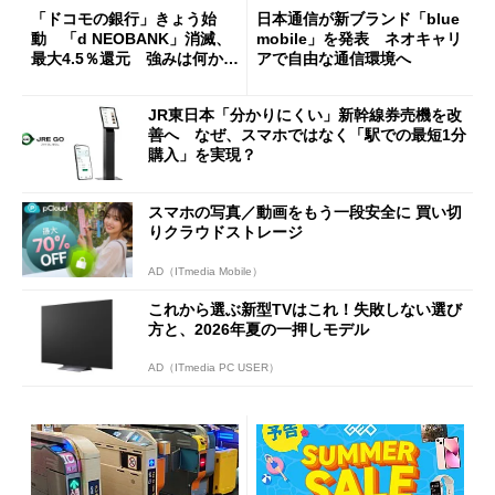
「ドコモの銀行」きょう始
日本通信が新ブランド「blue
動 「d NEOBANK」消滅、
mobile」を発表 ネオキャリ
最大4.5％還元 強みは何か解
アで自由な通信環境へ
説
JR東日本「分かりにくい」新幹線券売機を改
善へ なぜ、スマホではなく「駅での最短1分
購入」を実現？
スマホの写真／動画をもう一段安全に 買い切
りクラウドストレージ
AD（ITmedia Mobile）
これから選ぶ新型TVはこれ！失敗しない選び
方と、2026年夏の一押しモデル
AD（ITmedia PC USER）