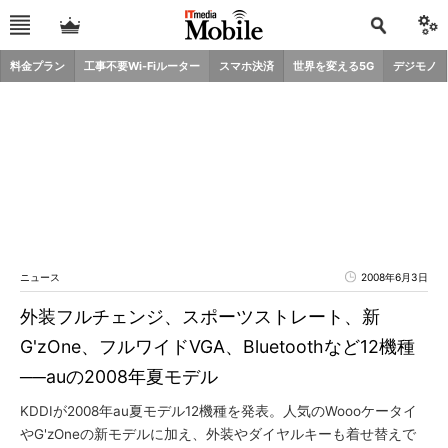
料金プラン
工事不要Wi-Fiルーター
スマホ決済
世界を変える5G
デジモノ
ニュース
2008年6月3日
外装フルチェンジ、スポーツストレート、新
G'zOne、フルワイドVGA、Bluetoothなど12機種
──auの2008年夏モデル
KDDIが2008年au夏モデル12機種を発表。人気のWoooケータイ
やG'zOneの新モデルに加え、外装やダイヤルキーも着せ替えで