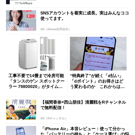
SNSアカウントを着実に成長。実はみんなココ
使ってます。
AD（Dreaw合同会社）
工事不要で14畳まで冷房可能
“特典終了”が続く「d払い」
「タンスのゲン スポットクー
「dポイント」のお得さはど
ラー 79800020」がタイムセ
う変わるのか これからは
ールで10％オフの5万3999円
「dカード」の利用が得策？
に
【福間香奈×西山朋佳】清麗戦をRチャンネル
で無料配信！
AD（Rチャンネル）
「iPhone Air」本音レビュー：使って分かっ
た「バッテリーの持ち」と「ケース選び」の悩