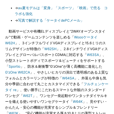
→
au夏モデルは「変身」「スポーツ」「映画」で売る コ
ラボも強化
→
写真で解説する「ケータイdePCメール」
動画サービスや有機ELディスプレイと“2WAYオープンスタイ
ル”で動画・ゲームコンテンツを楽しめる「
Woooケータイ
W62H
」、3インチフルワイドVGAディスプレイと15.6ミリのス
リムデザインが特徴の「
W62SH
」、2.8インチワイドVGAディス
プレイとグローバルパスポートCDMAに対応する「
W63SA
」、
小型ストレートボディでスポーツ＆ビューティをサポートする
「
Sportio
」、防水＆耐衝撃“G'zOne”が薄く高機能に進化した
G'zOne W62CA
」、やさしいヒカリの演出で透明感のある上質な
フォルムとカラーリングが特徴の「
W64SA
」、外装も中身も気
分や季節に合わせて丸ごとカスタマイズできる「
フルチェンケー
タイ re
」、使い勝手にこだわるスマートな外観のスタンダード
ワンセグ「
W62T
」、ワンセグ一発起動やワンタッチダイヤルキ
ーを備える使いやすいワンセグケータイ「
W64K
」、見やすい・
かんたん・安心の機能が充実するシンプル＆フレンドリー
「
W62K
」、“安心”機能が充実する厚さ10.8ミリの薄型ストレー