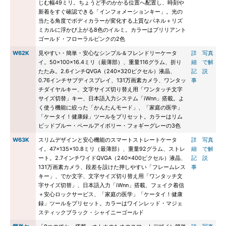
じむ幅49ミリ。ちょうど手のかかる位置へ配置し、時刻や
新着をすぐ確認できる「インフォメーションキー」。光の
当たる角度でボディカラーが変化する上質なパネル＋リズ
ミカルに浮かび上がる8色のイルミ。カラーはブリリアント
ゴールド・フローラルピンクの2色
W62K
見やすい・簡単・安心なシンプル＆フレンドリーケータ
詳
写真
イ。50×100×16.4ミリ（最薄部）、重量116グラム、折り
細
で解
たたみ。2.6インチQVGA（240×320ピクセル）液晶、
記
説
0.76インチサブディスプレイ、131万画素カメラ、ワンタッ
事
チダイヤルキー、文字サイズ切り替え用「ワンタッチ文字
サイズ切替」キー、日本語入力システム「iWnn」搭載。よ
く使う機能に絞った「かんたんモード」、「家庭の医学」
「ケータイ！健康録」ツールをプリセット。カラーはリム
ピッドブルー・ペールアイボリー・フォギーグレーの3色
W63K
スリムデザインと安心機能のスマートストレートケータ
詳
写真
イ。47×135×10.8ミリ（最薄部）、重量92グラム、ストレ
細
で解
ート。2.7インチワイドQVGA（240×400ピクセル）液晶、
記
説
131万画素カメラ、段差を設けた押しやすい「フレームレス
事
キー」、でか文字、文字サイズ切り替え用「ワンタッチ文
字サイズ切替」、日本語入力「iWnn」搭載、フェイク着信
＋安心ロックサービス、「家庭の医学」「ケータイ！健康
録」ツールをプリセット。カラーはワインレッド・マジェ
スティックブラック・シャイニーゴールド