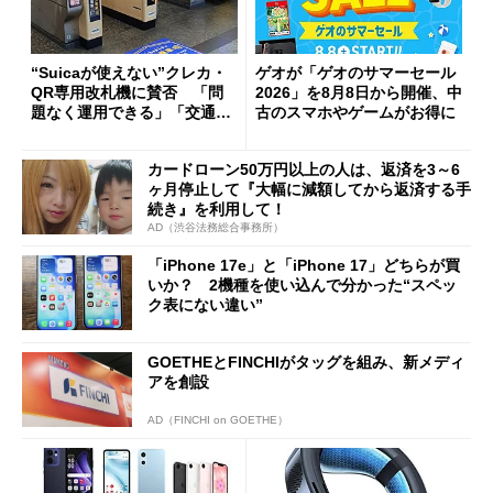
“Suicaが使えない”クレカ・
ゲオが「ゲオのサマーセール
QR専用改札機に賛否 「問
2026」を8月8日から開催、中
題なく運用できる」「交通系I
古のスマホやゲームがお得に
Cの方がスムーズ」
カードローン50万円以上の人は、返済を3～6
ヶ月停止して『大幅に減額してから返済する手
続き』を利用して！
AD（渋谷法務総合事務所）
「iPhone 17e」と「iPhone 17」どちらが買
いか？ 2機種を使い込んで分かった“スペッ
ク表にない違い”
GOETHEとFINCHIがタッグを組み、新メディ
アを創設
AD（FINCHI on GOETHE）