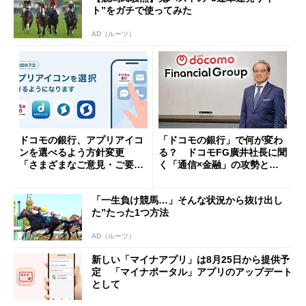
ト”をガチで使ってみた
AD（ルーツ）
ドコモの銀行、アプリアイコ
「ドコモの銀行」で何が変わ
ンを選べるよう方針変更
る？ ドコモFG廣井社長に聞
「さまざまなご意見・ご要望
く「通信×金融」の攻勢とグ
を踏まえ」
ループ戦略
「一生負け競馬…」そんな状況から抜け出し
た”たった1つ方法
AD（ルーツ）
新しい「マイナアプリ」は8月25日から提供予
定 「マイナポータル」アプリのアップデート
として