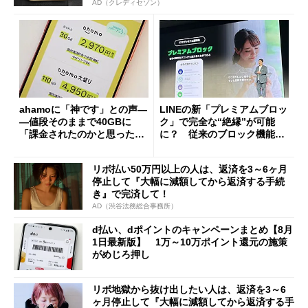
AD（クレディセゾン）
ahamoに「神です」との声―
LINEの新「プレミアムブロッ
―値段そのままで40GBに
ク」で完全な“絶縁”が可能
「課金されたのかと思った」
に？ 従来のブロック機能と
と戸惑いも
の決定的な違い
リボ払い50万円以上の人は、返済を3～6ヶ月
停止して『大幅に減額してから返済する手続
き』で完済して！
AD（渋谷法務総合事務所）
d払い、dポイントのキャンペーンまとめ【8月
1日最新版】 1万～10万ポイント還元の施策
がめじろ押し
リボ地獄から抜け出したい人は、返済を3～6
ヶ月停止して『大幅に減額してから返済する手