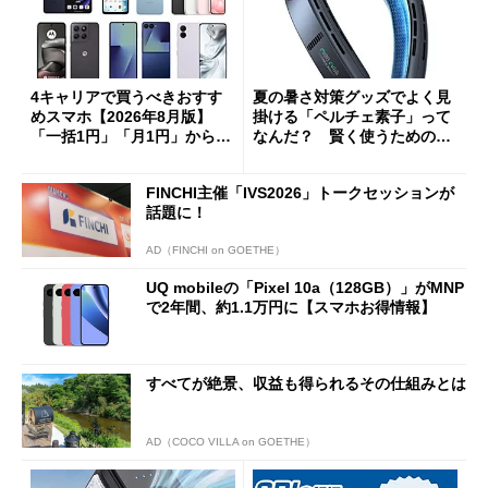
4キャリアで買うべきおすす
夏の暑さ対策グッズでよく見
めスマホ【2026年8月版】
掛ける「ペルチェ素子」って
「一括1円」「月1円」からお
なんだ？ 賢く使うための注
得なiPhone／Pixel／Galaxy
意点も
まで
FINCHI主催「IVS2026」トークセッションが
話題に！
AD（FINCHI on GOETHE）
UQ mobileの「Pixel 10a（128GB）」がMNP
で2年間、約1.1万円に【スマホお得情報】
すべてが絶景、収益も得られるその仕組みとは
AD（COCO VILLA on GOETHE）