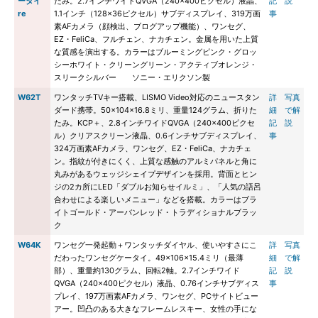
ータイ
たみ。2.7インチワイドQVGA（240×400ピクセル）液晶、
記
説
re
1.1インチ（128×36ピクセル）サブディスプレイ、319万画
事
素AFカメラ（顔検出、ブログアップ機能）、ワンセグ、
EZ・FeliCa、フルチェン、ナカチェン。金属を用いた上質
な質感を演出する。カラーはブルーミングピンク・グロッ
シーホワイト・クリーングリーン・アクティブオレンジ・
スリークシルバー ソニー・エリクソン製
W62T
ワンタッチTVキー搭載、LISMO Video対応のニュースタン
詳
写真
ダード携帯。50×104×16.8ミリ、重量124グラム、折りた
細
で解
たみ。KCP＋、2.8インチワイドQVGA（240×400ピクセ
記
説
ル）クリアスクリーン液晶、0.6インチサブディスプレイ、
事
324万画素AFカメラ、ワンセグ、EZ・FeliCa、ナカチェ
ン。指紋が付きにくく、上質な感触のアルミパネルと角に
丸みがあるウェッジシェイプデザインを採用。背面とヒン
ジの2カ所にLED「ダブルお知らせイルミ」、「人気の語呂
合わせによる楽しいメニュー」などを搭載。カラーはブラ
イトゴールド・アーバンレッド・トラディショナルブラッ
ク
W64K
ワンセグ一発起動＋ワンタッチダイヤル、使いやすさにこ
詳
写真
だわったワンセグケータイ。49×106×15.4ミリ（最薄
細
で解
部）、重量約130グラム、回転2軸。2.7インチワイド
記
説
QVGA（240×400ピクセル）液晶、0.76インチサブディス
事
プレイ、197万画素AFカメラ、ワンセグ、PCサイトビュー
アー。凹凸のある大きなフレームレスキー、女性の手にな