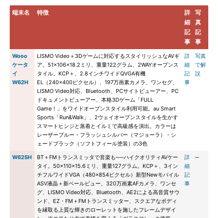
端末名
特徴
詳
写
細
真
記
記
事
事
Wooo
LISMO Video＋3Dゲームに対応するスタイリッシュなAVギ
詳
写真
ケータ
ア。51×106×18.2ミリ、重量122グラム、2WAYオープンス
細
で解
イ
タイル。KCP＋、2.8インチワイドQVGA有機
記
説
W62H
EL（240×400ピクセル）、197万画素カメラ、ワンセグ、
事
LISMO Video対応、Bluetooth、PCサイトビューアー、PC
ドキュメントビューアー、本格3Dゲーム「FULL
Game！」をワイドオープンスタイル利用可能。au Smart
Sports「Run&Walk」、2ウェイオープンスタイルを生かす
スマートヒンジと蒸着とイルミで高級感を演出。カラーは
レーザーブルー・フラッシュシルバー（マジョーラ）・シ
ェードブラック（ソフトフィール塗装）の3色
W62SH
BT＋FMトランスミッタで音楽も──ハイクオリティAVケー
詳
─
タイ。50×110×15.6ミリ、重量127グラム。KCP＋、3イン
細
チフルワイドVGA（480×854ピクセル）新型Newモバイル
記
ASV液晶＋新ベールビュー、320万画素AFカメラ、ワンセ
事
グ、LISMO Video対応、Bluetooth、AE2による高音質サウ
ンド、EZ・FM＋FMトランスミッター、スクエアなボディ
を縁取る上質な輝きのローレットを施したフレームデザイ