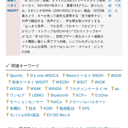
簡単ケ
「8つのでか」搭載、オトナのためのスマートデザイン簡単
詳
写真
ータイ
ケータイ。50×100×16.9ミリ、重量124グラム、折りたた
細
で見
W62PT
み。2.6インチQVGA（240×320ピクセル）液晶、131万画
記
る
素カメラ、キーが光って操作を誘導する「光で操作ナビ」
事
や声で解説する「音声ナビ」、声を聞き取りやすくする
「はっきり音声」、でか文字・でかキー・でかピクト・で
かランプ・ストラップを付けやすい“でかストラップホー
ル”など「8つのでか」。防犯ブザー＋安心ロック＋遠隔ロ
ック機能＋脳トレ系アプリ内蔵。シンプルモダンなスクエ
アフォルムを採用。カラーはシルバー・ゴールド・ピンク
の3色
関連キーワード
Sportio
|
G's one W62CA
|
Woooケータイ W62H
|
W62K
|
簡単ケータイ W62PT
|
W62SH
|
W62T
|
W63K
|
W63SA
|
W64K
|
W64SA
|
フルチェンケータイ re
|
au
|
ワンセグ
|
LISMO
|
Bluetooth
|
KCP＋
|
G'zOne
|
モーションセンサー
|
FeliCa
|
グローバルパスポート
|
有機EL
|
防水
|
KDDI
|
動画配信
|
GPS
|
モバイルASV液晶
|
EV-DO Rev.A