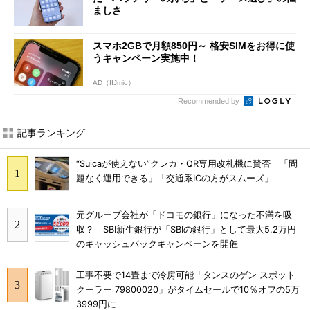
ましさ
スマホ2GBで月額850円～ 格安SIMをお得に使
うキャンペーン実施中！
AD（IIJmio）
Recommended by
記事ランキング
“Suicaが使えない”クレカ・QR専用改札機に賛否 「問
題なく運用できる」「交通系ICの方がスムーズ」
元グループ会社が「ドコモの銀行」になった不満を吸
収？ SBI新生銀行が「SBIの銀行」として最大5.2万円
のキャッシュバックキャンペーンを開催
工事不要で14畳まで冷房可能「タンスのゲン スポット
クーラー 79800020」がタイムセールで10％オフの5万
3999円に