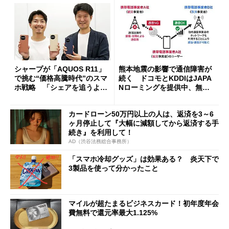
シャープが「AQUOS R11」
熊本地震の影響で通信障害が
で挑む“価格高騰時代”のスマ
続く ドコモとKDDIはJAPA
ホ戦略 「シェアを追うより
Nローミングを提供中、無料
も既存ユーザーを大切に」
Wi-Fi「00000JAPAN」も開
放
カードローン50万円以上の人は、返済を3～6
ヶ月停止して『大幅に減額してから返済する手
続き』を利用して！
AD（渋谷法務総合事務所）
「スマホ冷却グッズ」は効果ある？ 炎天下で
3製品を使って分かったこと
マイルが超たまるビジネスカード！初年度年会
費無料で還元率最大1.125%