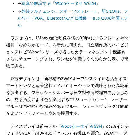
→
写真で解説する「Woooケータイ W62H」
→
外装フルチェンジ、スポーツストレート、新G'zOne、フ
ルワイドVGA、Bluetoothなど12機種──auの2008年夏モデ
ル
ワンセグは、15fpsの受信映像を倍の30fpsにするフレーム補間
機能「なめらかモード」を新たに備えた。日立製作所のハイビジ
ョンテレビ“Wooo”シリーズで培ったカラーマネジメント機能も
さらにチューニングされ、ワンセグを美しくなめらかな表示で視
聴できる。
外観デザインは、新機構の2WAYオープンスタイルを活かすス
マートヒンジと蒸着塗装＋イルミネーションで洗練された高級感
を演出する。フラッシュシルバーは日立製作所製端末でおなじみ
の、見る角度により色が変化する“マジョーラカラー”、レーザー
ブルーはつややかな深みのあるブルー、シェードブラックは触感
がよいソフトフィール塗装を採用する。
ディスプレイは前モデル「
Woooケータイ W53H
」の2.8インチ
ワイドQVGA（240×400ピクセル）有機ELを継承。2WAYオープ