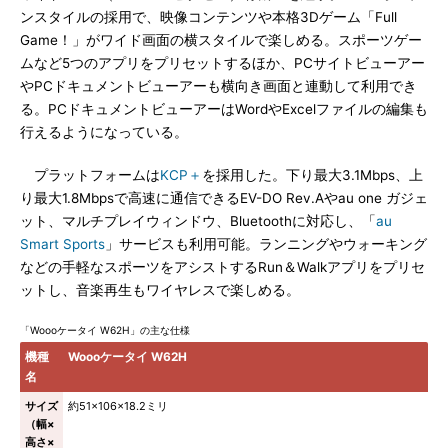
ンスタイルの採用で、映像コンテンツや本格3Dゲーム「Full
Game！」がワイド画面の横スタイルで楽しめる。スポーツゲー
ムなど5つのアプリをプリセットするほか、PCサイトビューアー
やPCドキュメントビューアーも横向き画面と連動して利用でき
る。PCドキュメントビューアーはWordやExcelファイルの編集も
行えるようになっている。
プラットフォームは
KCP＋
を採用した。下り最大3.1Mbps、上
り最大1.8Mbpsで高速に通信できるEV-DO Rev.Aやau one ガジェ
ット、マルチプレイウィンドウ、Bluetoothに対応し、「
au
Smart Sports
」サービスも利用可能。ランニングやウォーキング
などの手軽なスポーツをアシストするRun＆Walkアプリをプリセ
ットし、音楽再生もワイヤレスで楽しめる。
「Woooケータイ W62H」の主な仕様
機種
Woooケータイ W62H
名
サイズ
約51×106×18.2ミリ
（幅×
高さ×