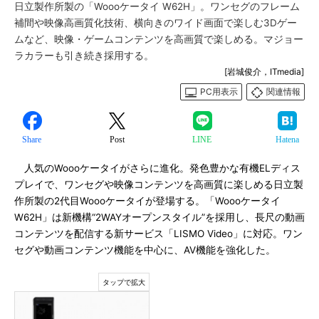
日立製作所製の「Woooケータイ W62H」。ワンセグのフレーム
補間や映像高画質化技術、横向きのワイド画面で楽しむ3Dゲー
ムなど、映像・ゲームコンテンツを高画質で楽しめる。マジョー
ラカラーも引き続き採用する。
[岩城俊介，ITmedia]
PC用表示
関連情報
Share
Post
LINE
Hatena
人気のWoooケータイがさらに進化。発色豊かな有機ELディス
プレイで、ワンセグや映像コンテンツを高画質に楽しめる日立製
作所製の2代目Woooケータイが登場する。「Woooケータイ
W62H」は新機構“2WAYオープンスタイル”を採用し、長尺の動画
コンテンツを配信する新サービス「LISMO Video」に対応。ワン
セグや動画コンテンツ機能を中心に、AV機能を強化した。