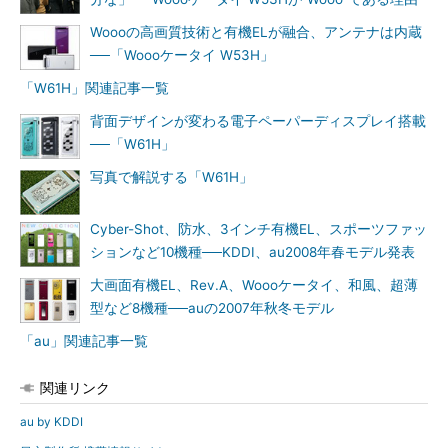
Woooの高画質技術と有機ELが融合、アンテナは内蔵
──「Woooケータイ W53H」
「W61H」関連記事一覧
背面デザインが変わる電子ペーパーディスプレイ搭載
──「W61H」
写真で解説する「W61H」
Cyber-Shot、防水、3インチ有機EL、スポーツファッ
ションなど10機種──KDDI、au2008年春モデル発表
大画面有機EL、Rev.A、Woooケータイ、和風、超薄
型など8機種──auの2007年秋冬モデル
「au」関連記事一覧
関連リンク
au by KDDI