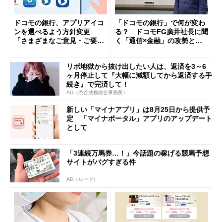
ドコモの銀行、アプリアイコ
「ドコモの銀行」で何が変わ
ンを選べるよう方針変更
る？ ドコモFG廣井社長に聞
「さまざまなご意見・ご要望
く「通信×金融」の攻勢とグ
を踏まえ」
ループ戦略
リボ地獄から抜け出したい人は、返済を3～6
ヶ月停止して『大幅に減額してから返済する手
続き』で完済して！
AD（渋谷法務総合事務所）
新しい「マイナアプリ」は8月25日から提供予
定 「マイナポータル」アプリのアップデート
として
「3連続万馬券…！」今話題の稼げる競馬予想
サイトがバグすぎる件
AD（ルーツ）