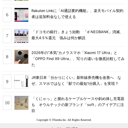
Rakuten Linkに「AI通話要約機能」、楽天モバイル契約
者は追加料金なしで使える
「ドコモの銀行」きょう始動 「d NEOBANK」消滅、
最大4.5％還元 強みは何か解説
2026年の“本気”カメラスマホ「Xiaomi 17 Ultra」と
「OPPO Find X9 Ultra」、写りの違いを徹底比較してみ
た
JR東日本「分かりにくい」新幹線券売機を改善へ な
ぜ、スマホではなく「駅での最短1分購入」を実現？
「くにゃっ」と握れるケーブルケースや斜め挿し充電器
も オウルテックの新ブランド「soft」のアイデアに注
目
Copyright © ITmedia Inc. All Rights Reserved.