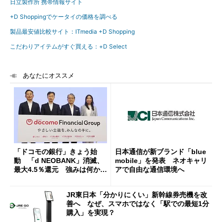
日立製作所 携帯情報サイト
+D Shoppingでケータイの価格を調べる
製品最安値比較サイト：ITmedia +D Shopping
こだわりアイテムがすぐ買える：+D Select
あなたにオススメ
「ドコモの銀行」きょう始
日本通信が新ブランド「blue
動 「d NEOBANK」消滅、
mobile」を発表 ネオキャリ
最大4.5％還元 強みは何か解
アで自由な通信環境へ
説
JR東日本「分かりにくい」新幹線券売機を改
善へ なぜ、スマホではなく「駅での最短1分
購入」を実現？