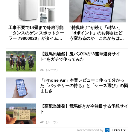
工事不要で14畳まで冷房可能
“特典終了”が続く「d払い」
「タンスのゲン スポットクー
「dポイント」のお得さはど
ラー 79800020」がタイムセ
う変わるのか これからは
ールで10％オフの5万3999円
「dカード」の利用が得策？
に
【競馬民騒然】鬼バズ中の“3連単連発サイ
ト”をガチで使ってみた
AD（ルーツ）
「iPhone Air」本音レビュー：使って分かっ
た「バッテリーの持ち」と「ケース選び」の悩
ましさ
【高配当連発】競馬好きが今注目する予想サイ
ト
AD（ルーツ）
Recommended by