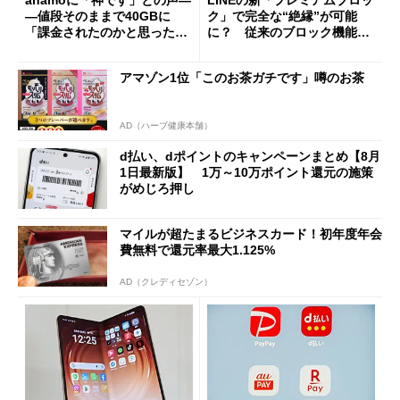
―値段そのままで40GBに
ク」で完全な“絶縁”が可能
「課金されたのかと思った」
に？ 従来のブロック機能と
と戸惑いも
の決定的な違い
アマゾン1位「このお茶ガチです」噂のお茶
AD（ハーブ健康本舗）
d払い、dポイントのキャンペーンまとめ【8月
1日最新版】 1万～10万ポイント還元の施策
がめじろ押し
マイルが超たまるビジネスカード！初年度年会
費無料で還元率最大1.125%
AD（クレディセゾン）