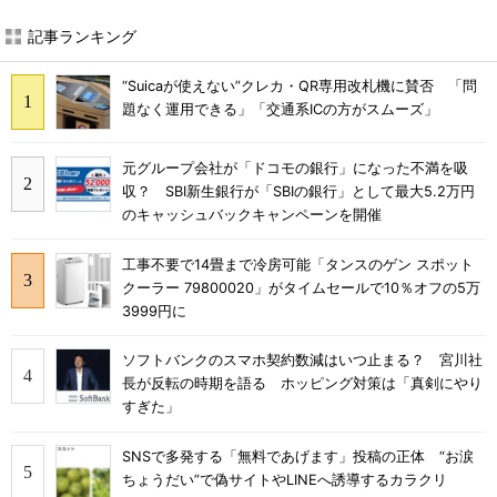
記事ランキング
“Suicaが使えない”クレカ・QR専用改札機に賛否 「問
題なく運用できる」「交通系ICの方がスムーズ」
元グループ会社が「ドコモの銀行」になった不満を吸
収？ SBI新生銀行が「SBIの銀行」として最大5.2万円
のキャッシュバックキャンペーンを開催
工事不要で14畳まで冷房可能「タンスのゲン スポット
クーラー 79800020」がタイムセールで10％オフの5万
3999円に
ソフトバンクのスマホ契約数減はいつ止まる？ 宮川社
長が反転の時期を語る ホッピング対策は「真剣にやり
すぎた」
SNSで多発する「無料であげます」投稿の正体 “お涙
ちょうだい”で偽サイトやLINEへ誘導するカラクリ