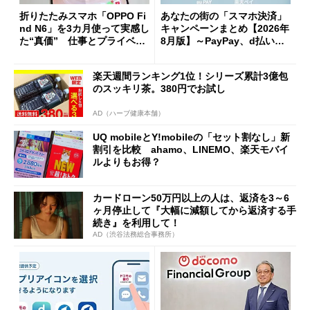
折りたたみスマホ「OPPO Fi
あなたの街の「スマホ決済」
nd N6」を3カ月使って実感し
キャンペーンまとめ【2026年
た“真価” 仕事とプライベー
8月版】～PayPay、d払い、a
トで大活躍
u PAY、楽天ペイ
楽天週間ランキング1位！シリーズ累計3億包
のスッキリ茶。380円でお試し
AD（ハーブ健康本舗）
UQ mobileとY!mobileの「セット割なし」新
割引を比較 ahamo、LINEMO、楽天モバイ
ルよりもお得？
カードローン50万円以上の人は、返済を3～6
ヶ月停止して『大幅に減額してから返済する手
続き』を利用して！
AD（渋谷法務総合事務所）