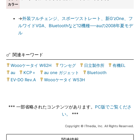
カラー
→
外装フルチェンジ、スポーツストレート、新G'zOne、フ
ルワイドVGA、Bluetoothなど12機種──auの2008年夏モデ
ル
関連キーワード
Woooケータイ W62H
|
ワンセグ
|
日立製作所
|
有機EL
|
au
|
KCP＋
|
au one ガジェット
|
Bluetooth
|
EV-DO Rev.A
|
Woooケータイ W53H
*** 一部省略されたコンテンツがあります。
PC版でご覧くださ
い。
***
Copyright © ITmedia, Inc. All Rights Reserved.
関連情報