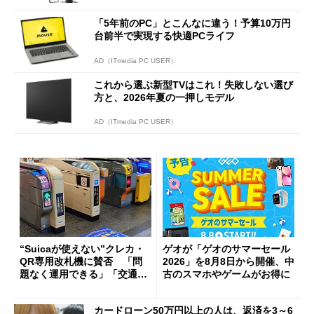
「5年前のPC」とこんなに違う！予算10万円
台前半で実現する快適PCライフ
AD（ITmedia PC USER）
これから選ぶ新型TVはこれ！失敗しない選び
方と、2026年夏の一押しモデル
AD（ITmedia PC USER）
“Suicaが使えない”クレカ・
ゲオが「ゲオのサマーセール
QR専用改札機に賛否 「問
2026」を8月8日から開催、中
題なく運用できる」「交通系I
古のスマホやゲームがお得に
Cの方がスムーズ」
カードローン50万円以上の人は、返済を3～6