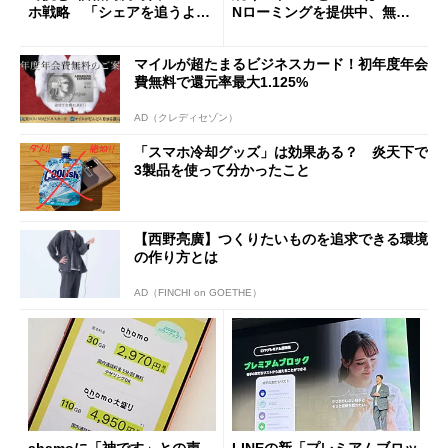
ホ戦略 「シェアを追うより
Nローミングを提供中、無料
も既存ユーザーを大切に」
Wi-Fi「00000JAPAN」も開
放
マイルが超たまるビジネスカード！初年度年会
費無料で還元率最大1.125%
AD（クレディセゾン）
「スマホ冷却グッズ」は効果ある？ 炎天下で
3製品を使って分かったこと
【西野亮廣】つくりたいものを追求できる環境
の作り方とは
AD（FINCHI on GOETHE）
ahamoに「神です」との声―
LINEの新「プレミアムブロッ