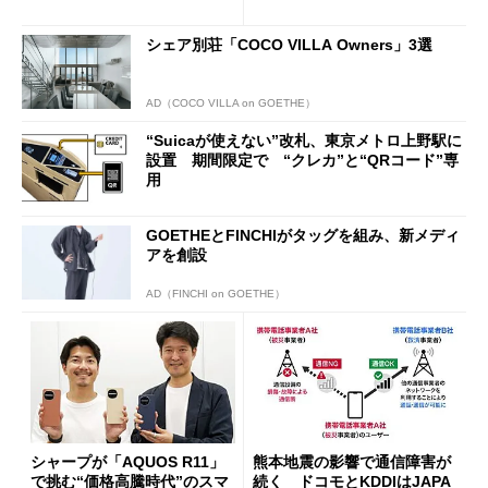
行」として最大5.2万円のキャ
ッシュバックキャンペーンを
シェア別荘「COCO VILLA Owners」3選
開催
AD（COCO VILLA on GOETHE）
“Suicaが使えない”改札、東京メトロ上野駅に
設置 期間限定で “クレカ”と“QRコード”専
用
GOETHEとFINCHIがタッグを組み、新メディ
アを創設
AD（FINCHI on GOETHE）
シャープが「AQUOS R11」
熊本地震の影響で通信障害が
で挑む“価格高騰時代”のスマ
続く ドコモとKDDIはJAPA