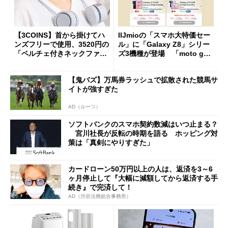
【3COINS】首から掛けてハ
IIJmioの「スマホ大特価セー
ンズフリーで使用、3520円の
ル」に「Galaxy Z8」シリー
「ペルチェ付きネックファ
ズ3機種が登場 「moto g37
ン」
j」や「OPPO Find X9 Ultr
a」も
【鬼バズ】万馬券ラッシュで拡散された競馬サ
イトが強すぎた
AD（ルーツ）
ソフトバンクのスマホ契約数減はいつ止まる？
宮川社長が反転の時期を語る ホッピング対
策は「真剣にやりすぎた」
カードローン50万円以上の人は、返済を3～6
ヶ月停止して『大幅に減額してから返済する手
続き』で完済して！
AD（渋谷法務総合事務所）