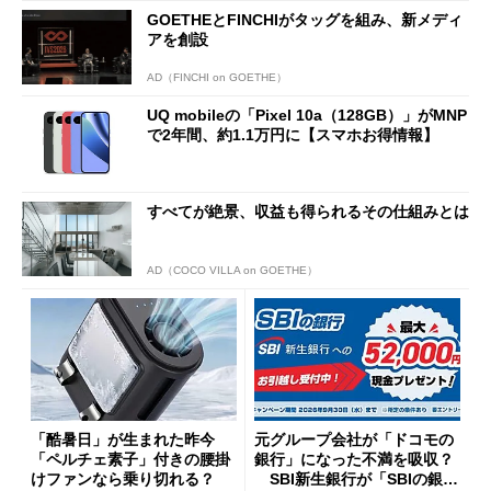
まで
GOETHEとFINCHIがタッグを組み、新メディ
アを創設
AD（FINCHI on GOETHE）
UQ mobileの「Pixel 10a（128GB）」がMNP
で2年間、約1.1万円に【スマホお得情報】
すべてが絶景、収益も得られるその仕組みとは
AD（COCO VILLA on GOETHE）
「酷暑日」が生まれた昨今
元グループ会社が「ドコモの
「ペルチェ素子」付きの腰掛
銀行」になった不満を吸収？
けファンなら乗り切れる？
SBI新生銀行が「SBIの銀