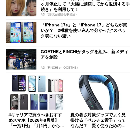
ヶ月停止して『大幅に減額してから返済する手
続き』を利用して！
AD（渋谷法務総合事務所）
「iPhone 17e」と「iPhone 17」どちらが買
いか？ 2機種を使い込んで分かった“スペッ
ク表にない違い”
GOETHEとFINCHIがタッグを組み、新メディ
アを創設
AD（FINCHI on GOETHE）
4キャリアで買うべきおすす
夏の暑さ対策グッズでよく見
めスマホ【2026年8月版】
掛ける「ペルチェ素子」って
「一括1円」「月1円」からお
なんだ？ 賢く使うための注
得なiPhone／Pixel／Galaxy
意点も