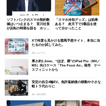
ソフトバンクのスマホ契約数
「スマホ冷却グッズ」は効果
減はいつ止まる？ 宮川社長
ある？ 炎天下で3製品を使
が反転の時期を語る ホッピ
って分かったこと
ング対策は「真剣にやりすぎ
た」
Xで何度も見かける競馬予想サイト、本当に当
たるのか試してみた。
AD（ルーツ）
厚さ約1.2mm、“ほぼ、裸”のiPad Pro（M4／
M5）向けケース「The Frost Air」発売 ケー
スフィニットから
安定の自立4輪EV。免許返納後の移動や小さな
軽トラ代わりに
AD（BLAZE）