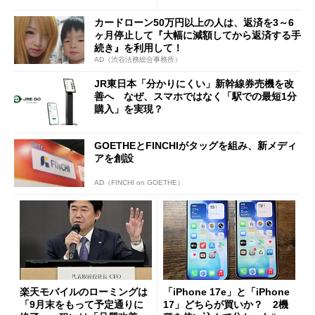
カードローン50万円以上の人は、返済を3～6
ヶ月停止して『大幅に減額してから返済する手
続き』を利用して！
AD（渋谷法務総合事務所）
JR東日本「分かりにくい」新幹線券売機を改
善へ なぜ、スマホではなく「駅での最短1分
購入」を実現？
GOETHEとFINCHIがタッグを組み、新メディ
アを創設
AD（FINCHI on GOETHE）
楽天モバイルのローミングは
「iPhone 17e」と「iPhone
「9月末をもって予定通りに
17」どちらが買いか？ 2機