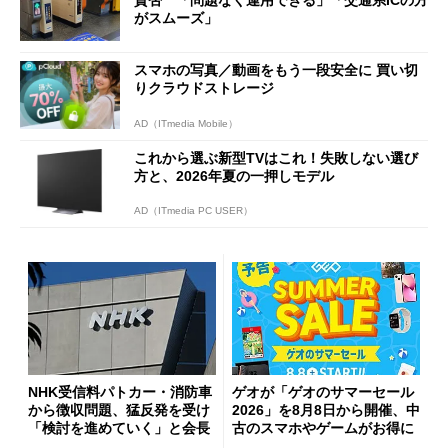
賛否 「問題なく運用できる」「交通系ICの方
がスムーズ」
スマホの写真／動画をもう一段安全に 買い切
りクラウドストレージ
AD（ITmedia Mobile）
これから選ぶ新型TVはこれ！失敗しない選び
方と、2026年夏の一押しモデル
AD（ITmedia PC USER）
NHK受信料パトカー・消防車
ゲオが「ゲオのサマーセール
から徴収問題、猛反発を受け
2026」を8月8日から開催、中
「検討を進めていく」と会長
古のスマホやゲームがお得に