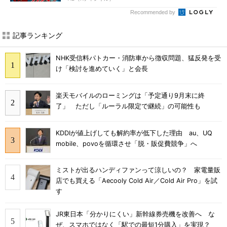
Recommended by
記事ランキング
NHK受信料パトカー・消防車から徴収問題、猛反発を受
け「検討を進めていく」と会長
楽天モバイルのローミングは「予定通り9月末に終
了」 ただし「ルーラル限定で継続」の可能性も
KDDIが値上げしても解約率が低下した理由 au、UQ
mobile、povoを循環させ「脱・販促費競争」へ
ミストが出るハンディファンって涼しいの？ 家電量販
店でも買える「Aecooly Cold Air／Cold Air Pro」を試
す
JR東日本「分かりにくい」新幹線券売機を改善へ な
ぜ、スマホではなく「駅での最短1分購入」を実現？