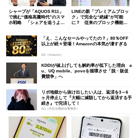
シャープが「AQUOS R11」
LINEの新「プレミアムブロッ
で挑む“価格高騰時代”のスマ
ク」で完全な“絶縁”が可能
ホ戦略 「シェアを追うより
に？ 従来のブロック機能と
も既存ユーザーを大切に」
の決定的な違い
「え、こんなセールやってたの？」80％OFF
以上が続々登場！Amazonの本気が凄すぎる
AD（Amazon）
KDDIが値上げしても解約率が低下した理由 a
u、UQ mobile、povoを循環させ「脱・販促
費競争」へ
リボ地獄から抜け出したい人は、返済を3～6
ヶ月停止して『大幅に減額してから返済する手
続き』で完済して！
AD（渋谷法務総合事務所）