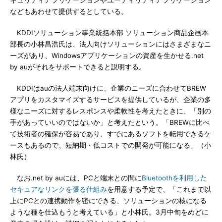
キュリティアプリケーションやユーティリティアプリケーション
などもあわせて提供するとしている。
KDDIソリューション事業統括本部 ソリューション商品企画本
部長の小林昌浩氏は、法人向けソリューションにはさまざまなニ
ーズがあり、Windowsアプリケーションの資産を生かせる.net
by auがそれをサポートできると説明する。
KDDIはauの法人端末向けに、企業のニーズに合わせてBREW
アプリをカスタマイズするサービスを提供しているが、企業の多
様なニーズに対するレスポンスや柔軟性を考えたときに、「別の
手があっていいのではないか」と考えたという。「BREWに比べ
て技術者の確保が容易であり、すでにあるソフトを転用できるケ
ースもあるので、短納期・低コストでの開発が可能になる」（小
林氏）
なお.net by auには、PCと端末との間に
Bluetoothを利用した
セキュアなリンクを張る仕組み
を用意する予定で、「これまで以
上にPCとの連携動作を密にできる、ソリューションの核になる
ような種を仕込もうと考えている」と小林氏。3月中旬をめどに