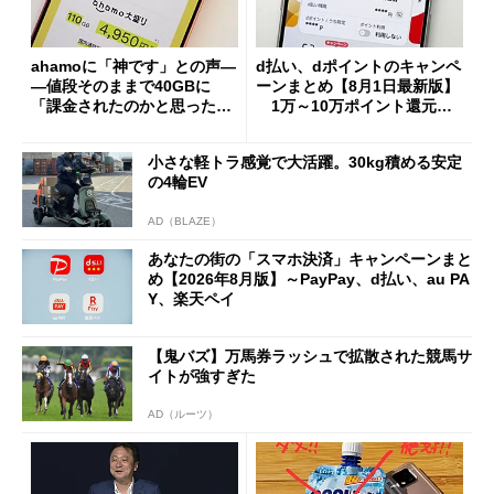
ahamoに「神です」との声―
d払い、dポイントのキャンペ
―値段そのままで40GBに
ーンまとめ【8月1日最新版】
「課金されたのかと思った」
1万～10万ポイント還元の
と戸惑いも
施策がめじろ押し
小さな軽トラ感覚で大活躍。30kg積める安定
の4輪EV
AD（BLAZE）
あなたの街の「スマホ決済」キャンペーンまと
め【2026年8月版】～PayPay、d払い、au PA
Y、楽天ペイ
【鬼バズ】万馬券ラッシュで拡散された競馬サ
イトが強すぎた
AD（ルーツ）