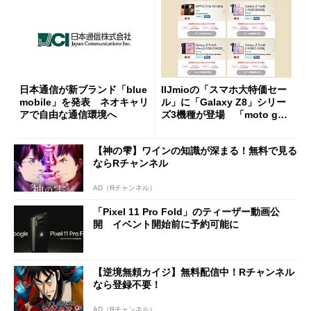
日本通信が新ブランド「blue
IIJmioの「スマホ大特価セー
mobile」を発表 ネオキャリ
ル」に「Galaxy Z8」シリー
アで自由な通信環境へ
ズ3機種が登場 「moto g37
j」や「OPPO Find X9 Ultr
a」も
【神の雫】ワインの知識が深まる！無料で見る
ならRチャンネル
AD（Rチャンネル）
「Pixel 11 Pro Fold」のティーザー動画公
開 イベント開始前に予約可能に
【逆境無頼カイジ】無料配信中！Rチャンネル
なら登録不要！
AD（Rチャンネル）