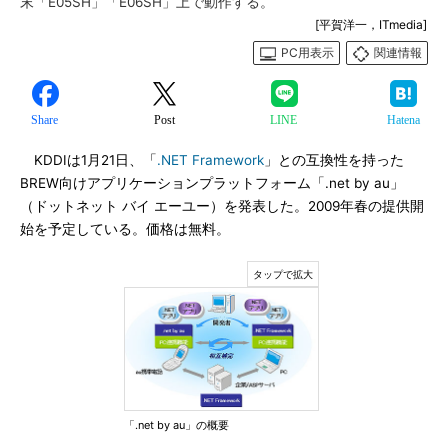
末「E05SH」「E06SH」上で動作する。
[平賀洋一，ITmedia]
PC用表示
関連情報
Share
Post
LINE
Hatena
KDDIは1月21日、「
.NET Framework
」との互換性を持った
BREW向けアプリケーションプラットフォーム「.net by au」
（ドットネット バイ エーユー）を発表した。2009年春の提供開
始を予定している。価格は無料。
「.net by au」の概要