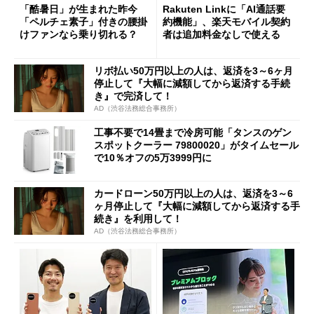
「酷暑日」が生まれた昨今
Rakuten Linkに「AI通話要
「ペルチェ素子」付きの腰掛
約機能」、楽天モバイル契約
けファンなら乗り切れる？
者は追加料金なしで使える
リボ払い50万円以上の人は、返済を3～6ヶ月
停止して『大幅に減額してから返済する手続
き』で完済して！
AD（渋谷法務総合事務所）
工事不要で14畳まで冷房可能「タンスのゲン
スポットクーラー 79800020」がタイムセール
で10％オフの5万3999円に
カードローン50万円以上の人は、返済を3～6
ヶ月停止して『大幅に減額してから返済する手
続き』を利用して！
AD（渋谷法務総合事務所）