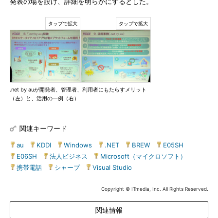
発表の場を設け、詳細を明らかにするとした。
.net by auが開発者、管理者、利用者にもたらすメリット
（左）と、活用の一例（右）
関連キーワード
au
|
KDDI
|
Windows
|
.NET
|
BREW
|
E05SH
|
E06SH
|
法人ビジネス
|
Microsoft（マイクロソフト）
|
携帯電話
|
シャープ
|
Visual Studio
Copyright © ITmedia, Inc. All Rights Reserved.
関連情報