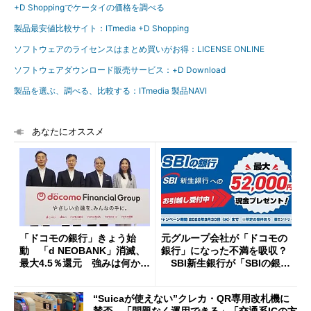
+D Shoppingでケータイの価格を調べる
製品最安値比較サイト：ITmedia +D Shopping
ソフトウェアのライセンスはまとめ買いがお得：LICENSE ONLINE
ソフトウェアダウンロード販売サービス：+D Download
製品を選ぶ、調べる、比較する：ITmedia 製品NAVI
あなたにオススメ
「ドコモの銀行」きょう始
元グループ会社が「ドコモの
動 「d NEOBANK」消滅、
銀行」になった不満を吸収？
最大4.5％還元 強みは何か解
SBI新生銀行が「SBIの銀
説
行」として最大5.2万円のキャ
ッシュバックキャンペーンを
“Suicaが使えない”クレカ・QR専用改札機に
開催