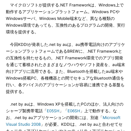
マイクロソフトが提供する.NET Frameworkは、Windows上で
動作するアプリケーションプラットフォーム。Windows PCや
Windowsサーバ、Windows Mobile端末など、異なる種類の
Windows環境であっても、互換性のあるプログラムの開発、実行
環境を提供する。
今回KDDIが発表した.net by auは、au携帯電話向けのアプリケ
ーションプラットフォームであるBREWに、.NET Frameworkと
の互換性を持たせるもの。.NET Framework環境でのアプリ開発
を通じて蓄積されたさまざまなノウハウやソフト資産を、au端末
向けアプリに流用できる。また、Bluetoothを搭載したau端末や
Windows搭載PC、各種機器との間でセキュアなBluetooth通信を
行い、各デバイスのアプリケーションが容易に連携できる基盤も
提供する。
.net by auは、Windows XPを搭載したPCのほか、法人向けの
シャープ製携帯電話「
E05SH
」「
E06SH
」上で動作する。な
お、.net by auアプリケーションの開発には、別途「
Microsoft
Visual Studio 2008
」が必要。KDDIは、.net by auと合わせてセ