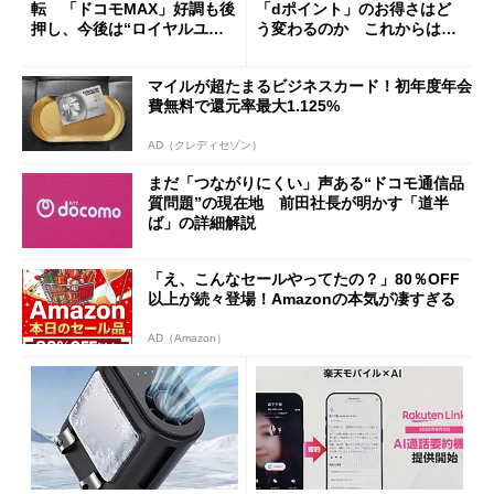
転 「ドコモMAX」好調も後
「dポイント」のお得さはど
押し、今後は“ロイヤルユー
う変わるのか これからは
ザー”を重視
「dカード」の利用が得策？
マイルが超たまるビジネスカード！初年度年会
費無料で還元率最大1.125%
AD（クレディセゾン）
まだ「つながりにくい」声ある“ドコモ通信品
質問題”の現在地 前田社長が明かす「道半
ば」の詳細解説
「え、こんなセールやってたの？」80％OFF
以上が続々登場！Amazonの本気が凄すぎる
AD（Amazon）