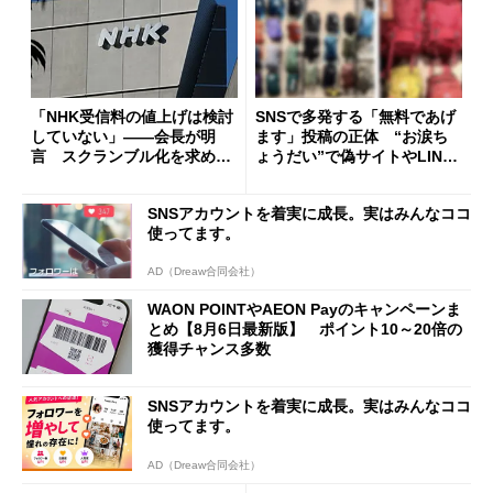
「NHK受信料の値上げは検討
SNSで多発する「無料であげ
していない」――会長が明
ます」投稿の正体 “お涙ち
言 スクランブル化を求める
ょうだい”で偽サイトやLINE
声絶えず
へ誘導するカラクリ
SNSアカウントを着実に成長。実はみんなココ
使ってます。
AD（Dreaw合同会社）
WAON POINTやAEON Payのキャンペーンま
とめ【8月6日最新版】 ポイント10～20倍の
獲得チャンス多数
SNSアカウントを着実に成長。実はみんなココ
使ってます。
AD（Dreaw合同会社）