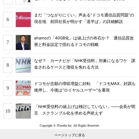
まだ「つながりにくい」声ある“ドコモ通信品質問題”の
現在地 前田社長が明かす「道半ば」の詳細解説
ahamoの「40GB化」は値上げの布石か？ 通信品質改
善と料金設定で揺れるドコモの戦略
なぜ？ カーナビが「NHK受信料」対象になるワケ 課
金されるケースと徴収を免れる方法
ドコモが念願の増収増益に好転 「ドコモMAX」好調も
後押し、今後は“ロイヤルユーザー”を重視
「NHK受信料の値上げは検討していない」――会長が明
言 スクランブル化を求める声絶えず
Copyright © ITmedia Inc. All Rights Reserved.
ページトップに戻る