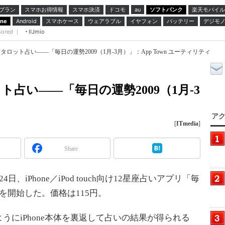
プラン
スマホお得情報
スマホ決済
ドコモ
ソフトバンク
楽天モバイル
au
スマホケース
ウェアラブル
イヤフォン
バッテリー
デジモ
one
Android
sored ｜
IIJmio
してタロット占い――「毎日の運勢2009（1月-3月）」：App Town ユーティリティ
ット占い――「毎日の運勢2009（1月-3
アク
[
ITmedia
]
Share
iPhone／iPod touch向け12星座占いアプリ「毎
信を開始した。価格は115円。
にiPhone本体を裏返して占いの結果が得られる