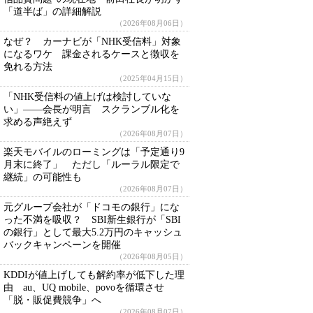
「道半ば」の詳細解説
（2026年08月06日）
なぜ？ カーナビが「NHK受信料」対象
になるワケ 課金されるケースと徴収を
免れる方法
（2025年04月15日）
「NHK受信料の値上げは検討していな
い」――会長が明言 スクランブル化を
求める声絶えず
（2026年08月07日）
楽天モバイルのローミングは「予定通り9
月末に終了」 ただし「ルーラル限定で
継続」の可能性も
（2026年08月07日）
元グループ会社が「ドコモの銀行」にな
った不満を吸収？ SBI新生銀行が「SBI
の銀行」として最大5.2万円のキャッシュ
バックキャンペーンを開催
（2026年08月05日）
KDDIが値上げしても解約率が低下した理
由 au、UQ mobile、povoを循環させ
「脱・販促費競争」へ
（2026年08月07日）