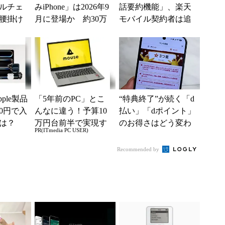
ルチェ
みiPhone」は2026年9
話要約機能」、楽天
腰掛け
月に登場か 約30万
モバイル契約者は追
り切れ
円でTouch ID復活と...
加料金なしで使える
ple製品
「5年前のPC」とこ
“特典終了”が続く「d
0円で入
んなに違う！予算10
払い」「dポイント」
は？
万円台前半で実現す
のお得さはどう変わ
PR(ITmedia PC USER)
る快適PCライフ
るのか これからは
「dカード」の利用が
Recommended by
得...