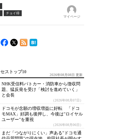
ノ
チョイ得
マイページ
セストップ10
2026年08月08日 更新
NHK受信料パトカー・消防車から徴収問
題、猛反発を受け「検討を進めていく」
と会長
（2026年08月07日）
ドコモが念願の増収増益に好転 「ドコ
モMAX」好調も後押し、今後は“ロイヤル
ユーザー”を重視
（2026年08月06日）
まだ「つながりにくい」声ある“ドコモ通
信品質問題”の現在地 前田社長が明かす