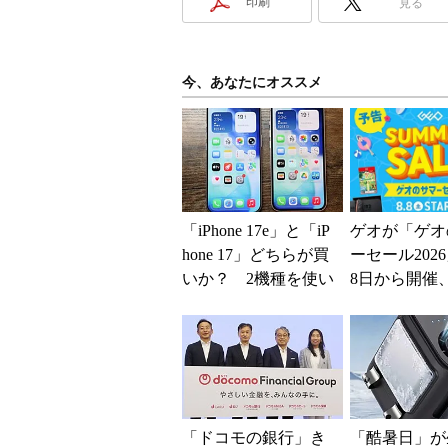
印刷
見る
今、あなたにオススメ
「iPhone 17e」と「iP
ゲオが「ゲオ
hone 17」どちらが買
ーセール202
いか？ 2機種を使い
8日から開催
込んで分かった“スペ
スマホやゲー
ッ...
得に
「ドコモの銀行」き
「酷暑日」が