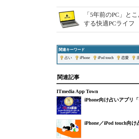
「5年前のPC」と
する快適PCライフ
関連キーワード
占い
|
iPhone
|
iPod touch
|
恋愛
|
関連記事
ITmedia App Town
iPhone向け占いアプリ
iPhone／iPod to