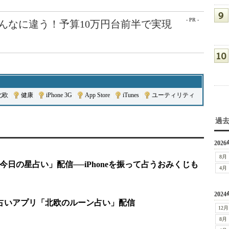
- PR -
こんなに違う！予算10万円台前半で実現
北欧
|
健康
|
iPhone 3G
|
App Store
|
iTunes
|
ユーティリティ
過
2026
8月
「今日の星占い」配信──iPhoneを振って占うおみくじも
4月
2024
uch向け占いアプリ「北欧のルーン占い」配信
12月
8月