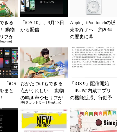
できる
「iOS 10」、9月13日
Apple、iPod touchの販
！ 動物
から配信
売を終了へ 約20年
リフが
の歴史に幕
gkum)
の「ア
ドいっ
 「iOS
おかたづけもできる
「iOS 9」配信開始―
能をまと
点がうれしい！ 動物
―iPadや内蔵アプリ
！
の鳴き声やセリフが
の機能拡張、行動予
PR(タカラトミー｜Hugkum)
盛りだくさんの「ア
測など
ニア サウンドいっ
ぱい！ ...