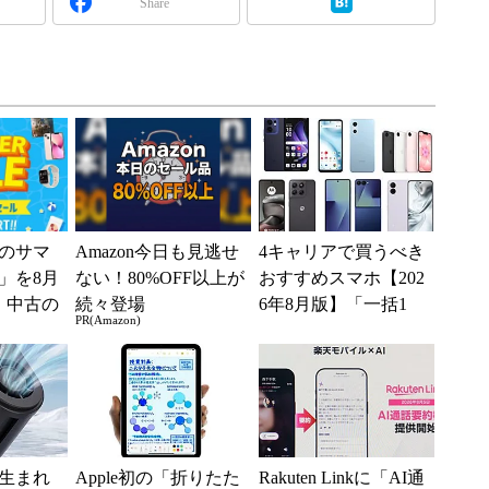
Share
のサマ
Amazon今日も見逃せ
4キャリアで買うべき
6」を8月
ない！80%OFF以上が
おすすめスマホ【202
、中古の
続々登場
6年8月版】「一括1
PR(Amazon)
ムがお
円」「月1円」からお
得なiPhone／...
生まれ
Apple初の「折りたた
Rakuten Linkに「AI通