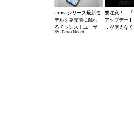
arrowsシリーズ最新モ
要注意！ 「i
デルを発売前に触れ
アップデート
るチャンス！ユーザ
リが使えなく
PR( ITmedia Mobile)
ー座談会開催
も？