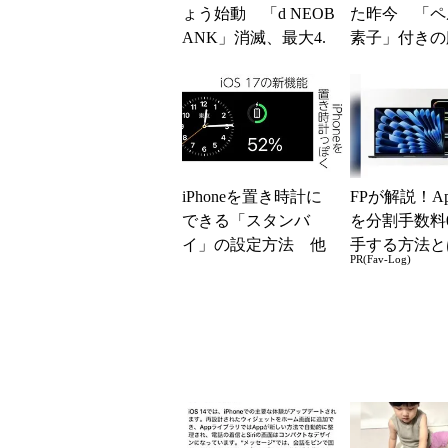
ょう始動 「d NEOB
た昨今 「ペ
ANK」消滅、最大4.
素子」付きの
5％還元 強みは何か
ファンなら乗
解説
る？
iPhoneを置き時計に
FPが解説！Ap
できる「スタンバ
を分割手数料
イ」の設定方法 他
手する方法と
PR(Fav-Log)
にどんな情報を表示
できる？