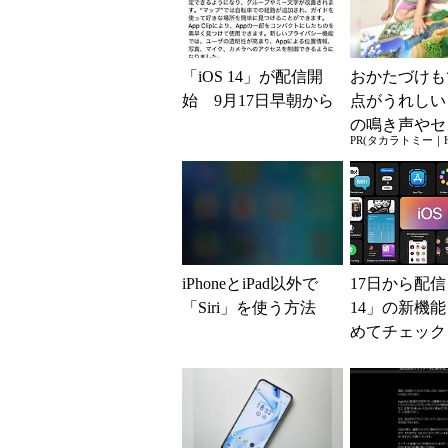
「iOS 14」が配信開
おかたづけも
始 9月17日早朝から
点がうれしい
の鳴き声やセ
PR(タカラトミー｜Hu
盛りだくさん
ニア サウン
ぱい！ ...
iPhoneとiPad以外で
17日から配信
「Siri」を使う方法
14」の新機
めてチェック