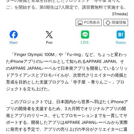
ターの発掘と育成を目的としたプロジェクト「寺子屋 青りん
ご」を開始する。第0期生は7人限定で、講習費無料で実施する。
[ITmedia]
PC用表示
関連情報
Share
Post
LINE
Hatena
「Finger Olympic 100M」や「Fu-ring」など、ちょっと変わっ
たiPhoneアプリのレーベルとして知られるAPPARE JAPAN。そ
のAPPARE JAPANレーベルで日本発アプリを開発しているソリッ
ドアライアンスとプロモバイルが、次世代クリエイターの発掘と
育成を目的とした支援プログラム「寺子屋 －青りんご－」プロ
ジェクトを立ち上げた。
このプロジェクトでは、日本国内から世界へ羽ばたくiPhoneア
プリの開発者を支援するため、3カ月間でオリジナルアプリの開
発とアプリのリリース、そしてプロモーションまでを一貫してサ
ポートする。開発したアプリはAPPARE JAPANレーベルから実際
に発売する予定で、アプリの売り上げの半分がクリエイターに還