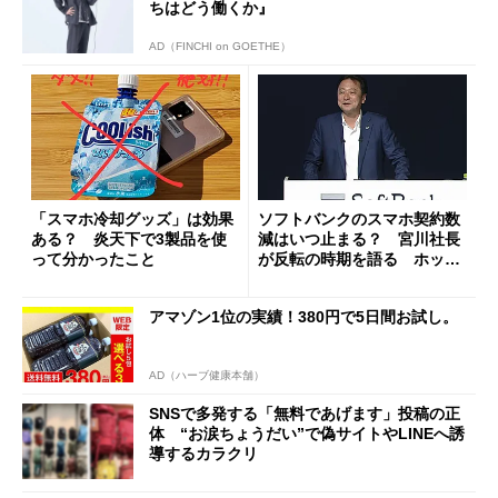
ちはどう働くか』
AD（FINCHI on GOETHE）
「スマホ冷却グッズ」は効果
ソフトバンクのスマホ契約数
ある？ 炎天下で3製品を使
減はいつ止まる？ 宮川社長
って分かったこと
が反転の時期を語る ホッピ
ング対策は「真剣にやりすぎ
た」
アマゾン1位の実績！380円で5日間お試し。
AD（ハーブ健康本舗）
SNSで多発する「無料であげます」投稿の正
体 “お涙ちょうだい”で偽サイトやLINEへ誘
導するカラクリ