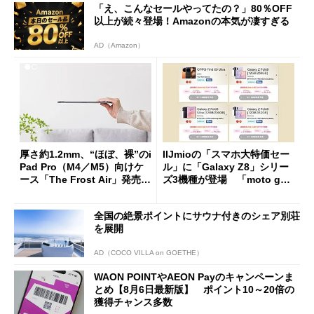
「え、こんなセールやってたの？」80％OFF
以上が続々登場！Amazonの本気が凄すぎる
AD（Amazon）
厚さ約1.2mm、“ほぼ、裸”のi
IIJmioの「スマホ大特価セー
Pad Pro（M4／M5）向けケ
ル」に「Galaxy Z8」シリー
ース「The Frost Air」発売
ズ3機種が登場 「moto g37
ケースフィニットから
j」や「OPPO Find X9 Ultr
a」も
全国の絶景ポイントにサウナ付きのシェア別荘
を展開
AD（COCO VILLA on GOETHE）
WAON POINTやAEON Payのキャンペーンま
とめ【8月6日最新版】 ポイント10～20倍の
獲得チャンス多数