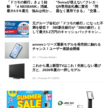
「ドコモの銀行」きょう始
“Suicaが使えない”クレカ・
動 「d NEOBANK」消滅、
QR専用改札機に賛否 「問
最大4.5％還元 強みは何か解
題なく運用できる」「交通系I
説
Cの方がスムーズ」
元グループ会社が「ドコモの銀行」になった不
満を吸収？ SBI新生銀行が「SBIの銀行」と
して最大5.2万円のキャッシュバックキャンペ
ーンを開催
arrowsシリーズ最新モデルを発売前に触れる
チャンス！ユーザー座談会開催
AD（ ITmedia Mobile）
これから選ぶ新型TVはこれ！失敗しない選び
方と、2026年夏の一押しモデル
AD（ITmedia PC USER）