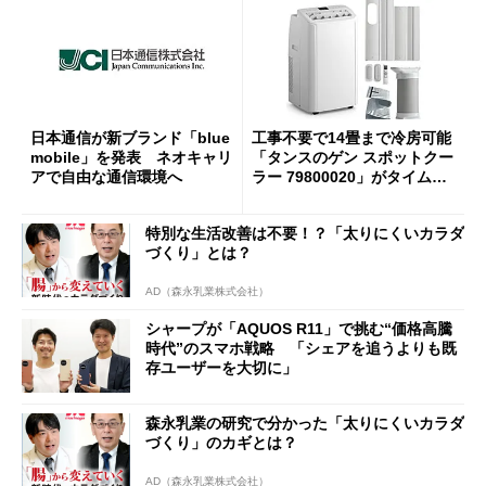
日本通信が新ブランド「blue
工事不要で14畳まで冷房可能
mobile」を発表 ネオキャリ
「タンスのゲン スポットクー
アで自由な通信環境へ
ラー 79800020」がタイムセ
ールで10％オフの5万3999円
に
特別な生活改善は不要！？「太りにくいカラダ
づくり」とは？
AD（森永乳業株式会社）
シャープが「AQUOS R11」で挑む“価格高騰
時代”のスマホ戦略 「シェアを追うよりも既
存ユーザーを大切に」
森永乳業の研究で分かった「太りにくいカラダ
づくり」のカギとは？
AD（森永乳業株式会社）