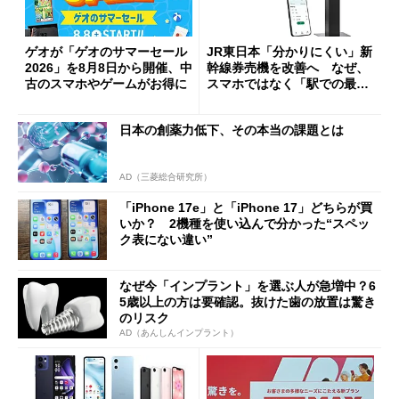
ゲオが「ゲオのサマーセール
JR東日本「分かりにくい」新
2026」を8月8日から開催、中
幹線券売機を改善へ なぜ、
古のスマホやゲームがお得に
スマホではなく「駅での最短
1分購入」を実現？
日本の創薬力低下、その本当の課題とは
AD（三菱総合研究所）
「iPhone 17e」と「iPhone 17」どちらが買
いか？ 2機種を使い込んで分かった“スペッ
ク表にない違い”
なぜ今「インプラント」を選ぶ人が急増中？6
5歳以上の方は要確認。抜けた歯の放置は驚き
のリスク
AD（あんしんインプラント）