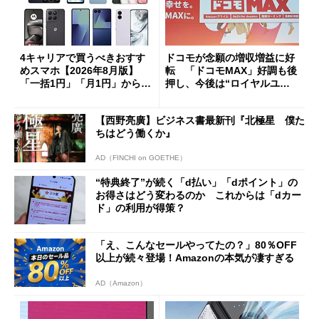
4キャリアで買うべきおすす
ドコモが念願の増収増益に好
めスマホ【2026年8月版】
転 「ドコモMAX」好調も後
「一括1円」「月1円」からお
押し、今後は“ロイヤルユー
得なiPhone／Pixel／Galaxy
ザー”を重視
まで
【西野亮廣】ビジネス書最新刊『北極星 僕た
ちはどう働くか』
AD（FINCHI on GOETHE）
“特典終了”が続く「d払い」「dポイント」の
お得さはどう変わるのか これからは「dカー
ド」の利用が得策？
「え、こんなセールやってたの？」80％OFF
以上が続々登場！Amazonの本気が凄すぎる
AD（Amazon）