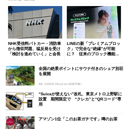
NHK受信料パトカー・消防車
LINEの新「プレミアムブロッ
から徴収問題、猛反発を受け
ク」で完全な“絶縁”が可能
「検討を進めていく」と会長
に？ 従来のブロック機能と
の決定的な違い
全国の絶景ポイントにサウナ付きのシェア別荘
を展開
AD（COCO VILLA on GOETHE）
“Suicaが使えない”改札、東京メトロ上野駅に
設置 期間限定で “クレカ”と“QRコード”専
用
アマゾン1位「このお茶ガチです」噂のお茶