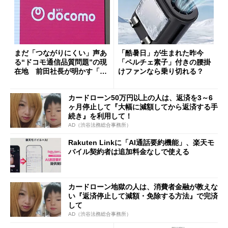
まだ「つながりにくい」声あ
「酷暑日」が生まれた昨今
る“ドコモ通信品質問題”の現
「ペルチェ素子」付きの腰掛
在地 前田社長が明かす「道
けファンなら乗り切れる？
半ば」の詳細解説
カードローン50万円以上の人は、返済を3～6
ヶ月停止して『大幅に減額してから返済する手
続き』を利用して！
AD（渋谷法務総合事務所）
Rakuten Linkに「AI通話要約機能」、楽天モ
バイル契約者は追加料金なしで使える
カードローン地獄の人は、消費者金融が教えな
い『返済停止して減額・免除する方法』で完済
して
AD（渋谷法務総合事務所）