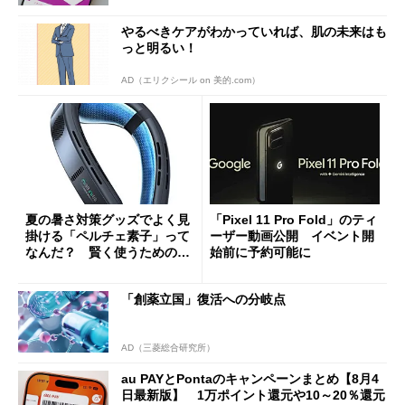
やるべきケアがわかっていれば、肌の未来はも
っと明るい！
AD（エリクシール on 美的.com）
夏の暑さ対策グッズでよく見
「Pixel 11 Pro Fold」のティ
掛ける「ペルチェ素子」って
ーザー動画公開 イベント開
なんだ？ 賢く使うための注
始前に予約可能に
意点も
「創薬立国」復活への分岐点
AD（三菱総合研究所）
au PAYとPontaのキャンペーンまとめ【8月4
日最新版】 1万ポイント還元や10～20％還元