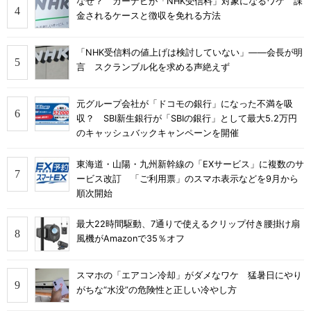
なぜ？ カーナビが「NHK受信料」対象になるワケ 課
金されるケースと徴収を免れる方法
「NHK受信料の値上げは検討していない」――会長が明
言 スクランブル化を求める声絶えず
元グループ会社が「ドコモの銀行」になった不満を吸
収？ SBI新生銀行が「SBIの銀行」として最大5.2万円
のキャッシュバックキャンペーンを開催
東海道・山陽・九州新幹線の「EXサービス」に複数のサ
ービス改訂 「ご利用票」のスマホ表示などを9月から
順次開始
最大22時間駆動、7通りで使えるクリップ付き腰掛け扇
風機がAmazonで35％オフ
スマホの「エアコン冷却」がダメなワケ 猛暑日にやり
がちな“水没”の危険性と正しい冷やし方