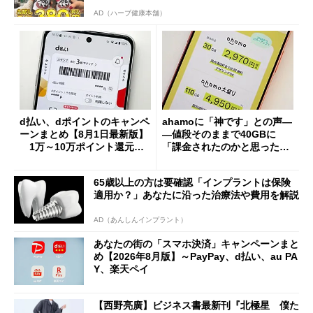
AD（ハーブ健康本舗）
d払い、dポイントのキャンペ
ahamoに「神です」との声―
ーンまとめ【8月1日最新版】
―値段そのままで40GBに
1万～10万ポイント還元の
「課金されたのかと思った」
施策がめじろ押し
と戸惑いも
65歳以上の方は要確認「インプラントは保険
適用か？」あなたに沿った治療法や費用を解説
AD（あんしんインプラント）
あなたの街の「スマホ決済」キャンペーンまと
め【2026年8月版】～PayPay、d払い、au PA
Y、楽天ペイ
【西野亮廣】ビジネス書最新刊『北極星 僕た