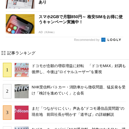
あり
スマホ2GBで月額850円～ 格安SIMをお得に使
うキャンペーン実施中！
AD（IIJmio）
Recommended by
記事ランキング
ドコモが念願の増収増益に好転 「ドコモMAX」好調も
後押し、今後は“ロイヤルユーザー”を重視
NHK受信料パトカー・消防車から徴収問題、猛反発を受
け「検討を進めていく」と会長
まだ「つながりにくい」声ある“ドコモ通信品質問題”の
現在地 前田社長が明かす「道半ば」の詳細解説