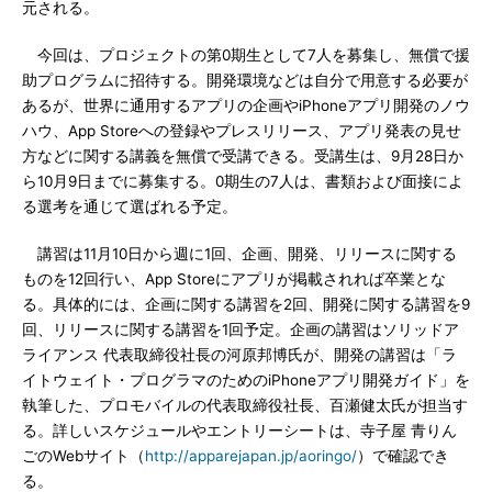
元される。
今回は、プロジェクトの第0期生として7人を募集し、無償で援
助プログラムに招待する。開発環境などは自分で用意する必要が
あるが、世界に通用するアプリの企画やiPhoneアプリ開発のノウ
ハウ、App Storeへの登録やプレスリリース、アプリ発表の見せ
方などに関する講義を無償で受講できる。受講生は、9月28日か
ら10月9日までに募集する。0期生の7人は、書類および面接によ
る選考を通じて選ばれる予定。
講習は11月10日から週に1回、企画、開発、リリースに関する
ものを12回行い、App Storeにアプリが掲載されれば卒業とな
る。具体的には、企画に関する講習を2回、開発に関する講習を9
回、リリースに関する講習を1回予定。企画の講習はソリッドア
ライアンス 代表取締役社長の河原邦博氏が、開発の講習は「ラ
イトウェイト・プログラマのためのiPhoneアプリ開発ガイド」を
執筆した、プロモバイルの代表取締役社長、百瀬健太氏が担当す
る。詳しいスケジュールやエントリーシートは、寺子屋 青りん
ごのWebサイト（
http://apparejapan.jp/aoringo/
）で確認でき
る。