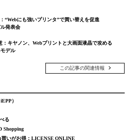
対応：“Webにも強いプリンタ”で買い替えを促進
デル発表会
意：キヤノン、Webプリントと大画面液晶で攻める
年モデル
この記事の関連情報
n iEPP）
調べる
hopping
がお得：LICENSE ONLINE