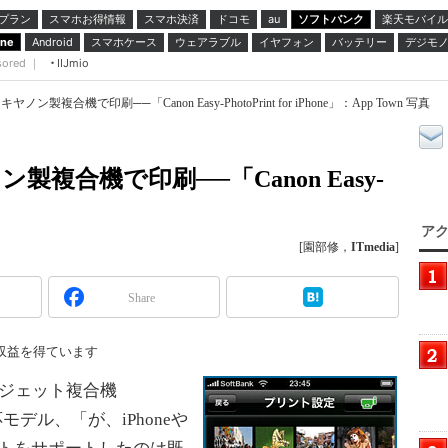
プラン
スマホお得情報
スマホ決済
ドコモ
ソフトバンク
楽天モバイル
au
スマホケース
ウェアラブル
イヤフォン
バッテリー
デジモ
one
Android
sored ｜
IIJmio
ヤノン製複合機で印刷──「Canon Easy-PhotoPrint for iPhone」：App Town 写真
ン製複合機で印刷──「Canon Easy-
アク
[園部修，
ITmedia
]
Share
収益を得ています
ジェット複合機
モデル、「が、iPhoneや