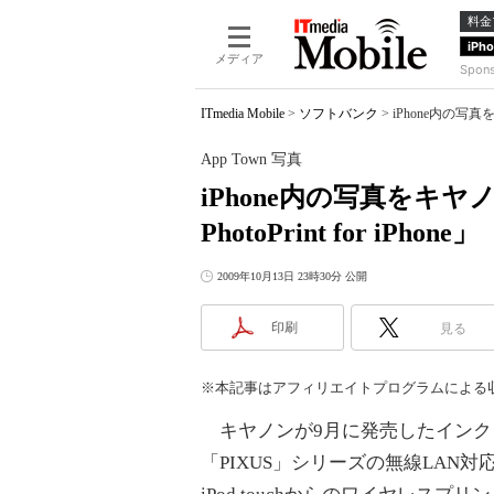
料金
iPh
メディア
Spon
ITmedia Mobile
>
ソフトバンク
>
iPhone内の写真をキ
App Town 写真
iPhone内の写真をキヤノ
PhotoPrint for iPhone」
2009年10月13日 23時30分 公開
印刷
見る
※本記事はアフィリエイトプログラムによる
キヤノンが9月に発売したインク
「PIXUS」シリーズの無線LAN対応