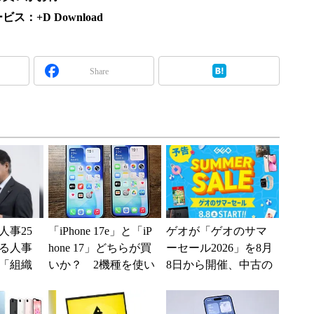
：+D Download
Share
人事25
「iPhone 17e」と「iP
ゲオが「ゲオのサマ
る人事
hone 17」どちらが買
ーセール2026」を8月
「組織
いか？ 2機種を使い
8日から開催、中古の
G評価」
込んで分かった“スペ
スマホやゲームがお
ッ...
得に