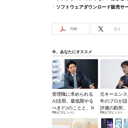
ソフトウェアダウンロード販売サービス
印刷
見る
今、あなたにオススメ
管理職に求められる
元キーエンス
AI活用。最低限やる
年のプロが語
べき3つのことと、N
評価の勘所。
PR(ビズヒント)
PR(ビズヒント)
Gな自己認識
を腐らせるN
とは？