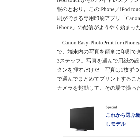
iPod touchからのワイヤレス
報のとおり。このiPhone／iPod t
刷ができる専用印刷アプリ「Canon Easy-
iPhone」の配信がようやく始まっ
Canon Easy-PhotoPrint for i
で、端末内の写真を簡単に印刷で
3ステップ。写真を選んで用紙の
タンを押すだけだ。写真は1枚ずつ
で選んでまとめてプリントするこ
カメラを起動して、その場で撮っ
Special
これから選ぶ新
しモデル