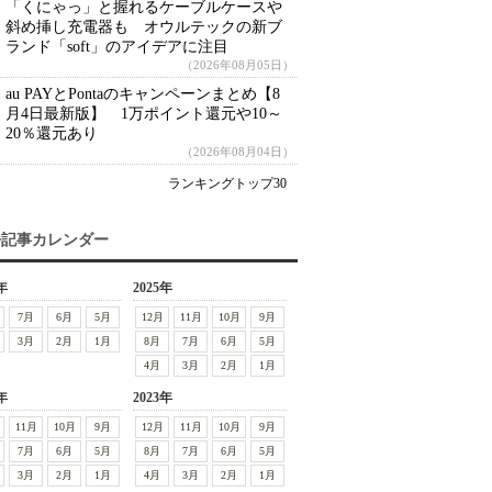
「くにゃっ」と握れるケーブルケースや
斜め挿し充電器も オウルテックの新ブ
ランド「soft」のアイデアに注目
（2026年08月05日）
au PAYとPontaのキャンペーンまとめ【8
月4日最新版】 1万ポイント還元や10～
20％還元あり
（2026年08月04日）
ランキングトップ30
去記事カレンダー
年
2025年
7月
6月
5月
12月
11月
10月
9月
3月
2月
1月
8月
7月
6月
5月
4月
3月
2月
1月
年
2023年
11月
10月
9月
12月
11月
10月
9月
7月
6月
5月
8月
7月
6月
5月
3月
2月
1月
4月
3月
2月
1月