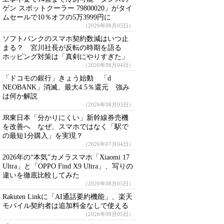
ゲン スポットクーラー 79800020」がタイ
ムセールで10％オフの5万3999円に
（2026年08月05日）
ソフトバンクのスマホ契約数減はいつ止
まる？ 宮川社長が反転の時期を語る
ホッピング対策は「真剣にやりすぎた」
（2026年08月04日）
「ドコモの銀行」きょう始動 「d
NEOBANK」消滅、最大4.5％還元 強み
は何か解説
（2026年08月03日）
JR東日本「分かりにくい」新幹線券売機
を改善へ なぜ、スマホではなく「駅で
の最短1分購入」を実現？
（2026年07月04日）
2026年の“本気”カメラスマホ「Xiaomi 17
Ultra」と「OPPO Find X9 Ultra」、写りの
違いを徹底比較してみた
（2026年08月05日）
Rakuten Linkに「AI通話要約機能」、楽天
モバイル契約者は追加料金なしで使える
（2026年08月05日）