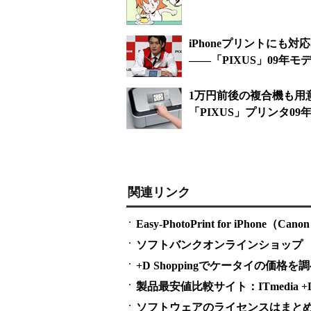
iPhoneプリントにも
――「PIXUS」09年モ
1万円前後の複合機も用
「PIXUS」プリンタ09
関連リンク
Easy-PhotoPrint for iPhone（Cano
ソフトバンクオンラインショップ
+D Shoppingでケータイの価格を
製品最安値比較サイト：ITmedia +D S
ソフトウェアのライセンスはまとめ買い