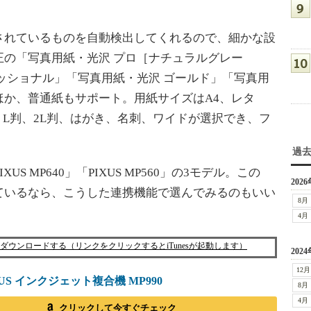
されているものを自動検出してくれるので、細かな設
正の「写真用紙・光沢 プロ［ナチュラルグレー
ッショナル」「写真用紙・光沢 ゴールド」「写真用
ほか、普通紙もサポート。用紙サイズはA4、レタ
六切、L判、2L判、はがき、名刺、ワイドが選択でき、フ
。
過
XUS MP640」「PIXUS MP560」の3モデル。この
2026
ているなら、こうした連携機能で選んでみるのもいい
8月
4月
for iPhone」をダウンロードする（リンクをクリックするとiTunesが起動します）
2024
12月
IXUS インクジェット複合機 MP990
8月
4月
クリックして今すぐチェック