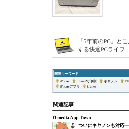
「5年前のPC」と
する快適PCライフ
関連キーワード
iPhone
|
iPhoneで印刷
|
キヤノン
|
PI
iPhoneアプリ
|
iTunes
関連記事
ITmedia App Town
ついにキヤノンも対応──