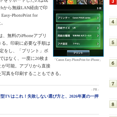
プリントをサポートしたのは既
ouchから無線LAN経由で印
PhotoPrint for
た。
Phoneは、無料のiPhoneアプリ
きる。印刷に必要な手順は
設定をし、「プリント」ボ
ではなく、一度に20枚ま
「Canon Easy-PhotoPrint for iPhone」
とが可能。アプリから直接
た写真を印刷することもできる。
- PR -
型TVはこれ！失敗しない選び方と、2026年夏の一押