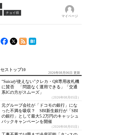
ノ
チョイ得
マイページ
セストップ10
2026年08月06日 更新
“Suicaが使えない”クレカ・QR専用改札機
に賛否 「問題なく運用できる」「交通
系ICの方がスムーズ」
（2026年08月05日）
元グループ会社が「ドコモの銀行」にな
った不満を吸収？ SBI新生銀行が「SBI
の銀行」として最大5.2万円のキャッシュ
バックキャンペーンを開催
（2026年08月05日）
工事不要で14畳まで冷房可能「タンスの