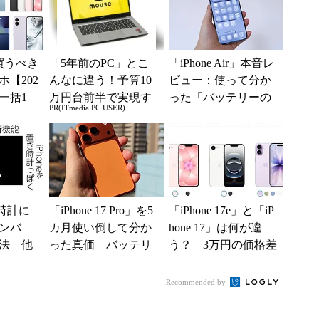
買うべき
「5年前のPC」とこ
「iPhone Air」本音レ
【202
んなに違う！予算10
ビュー：使って分か
一括1
万円台前半で実現す
った「バッテリーの
PR(ITmedia PC USER)
」からお
る快適PCライフ
持ち」と「ケース選
.
び」の悩ましさ
き時計に
「iPhone 17 Pro」を5
「iPhone 17e」と「iP
ンバ
カ月使い倒して分か
hone 17」は何が違
法 他
った真価 バッテリ
う？ 3万円の価格差
を表示
ーと放熱性能には満
をスペックから検証
足だが細かな...
する
Recommended by