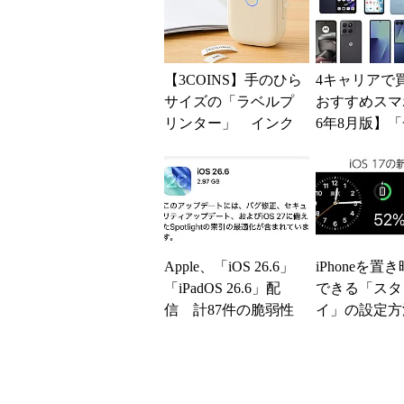
【3COINS】手のひら
4キャリアで
サイズの「ラベルプ
おすすめスマホ
リンター」 インク
6年8月版】「
交換の手間なし、385
円」「月1円
0円
得なiPhone／..
Apple、「iOS 26.6」
iPhoneを置
「iPadOS 26.6」配
できる「スタ
信 計87件の脆弱性
イ」の設定方
を修正
にどんな情報
できる？