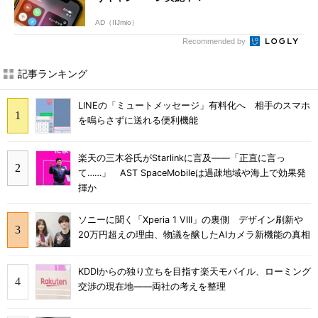
AD（IIJmio）
Recommended by
記事ランキング
LINEの「ミュートメッセージ」有料化へ 相手のスマホ
を鳴らさずに送れる便利機能
楽天の三木谷氏がStarlinkに言及――「正直に言っ
て……」 AST SpaceMobileは過疎地域や海上で効果発
揮か
ソニーに聞く「Xperia 1 VIII」の裏側 デザイン刷新や
20万円超えの理由、物議を醸したAIカメラ新機能の真相
KDDIからの独り立ちを目指す楽天モバイル、ローミング
交渉の現在地――両社の考えを整理