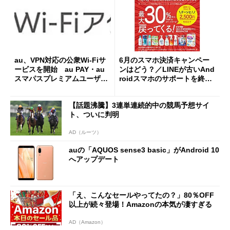
au、VPN対応の公衆Wi-Fiサ
6月のスマホ決済キャンペー
ービスを開始 au PAY・au
ンはどう？／LINEが古いAnd
スマパスプレミアムユーザー
roidスマホのサポートを終了
向け
へ
【話題沸騰】3連単連続的中の競馬予想サイ
ト、ついに判明
AD（ルーツ）
auの「AQUOS sense3 basic」がAndroid 10
へアップデート
「え、こんなセールやってたの？」80％OFF
以上が続々登場！Amazonの本気が凄すぎる
AD（Amazon）