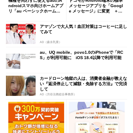
機種を問わずに使えるauのA
ドコモがAndroid端末の標準
ndroidスマホ向けホームアプ
メッセージアプリを「Googl
リ「au ベーシックホーム」
e メッセージ」に変更 ＋メ
が5月下旬から提供
ッセージアプリも引き続き利
用可
アマゾンで大人気！血圧対策はコーヒーに足し
てみて
AD（森永乳業）
au、UQ mobile、povo1.0のiPhoneで「RC
S」が利用可能に iOS 18.4以降で利用可能
カードローン地獄の人は、消費者金融が教えな
い『返済停止して減額・免除する方法』で完済
して
AD（渋谷法務総合事務所）