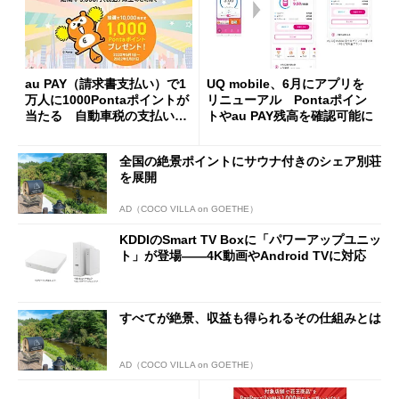
au PAY（請求書支払い）で1
UQ mobile、6月にアプリを
万人に1000Pontaポイントが
リニューアル Pontaポイン
当たる 自動車税の支払いも
トやau PAY残高を確認可能に
対象に
全国の絶景ポイントにサウナ付きのシェア別荘
を展開
AD（COCO VILLA on GOETHE）
KDDIのSmart TV Boxに「パワーアップユニッ
ト」が登場――4K動画やAndroid TVに対応
すべてが絶景、収益も得られるその仕組みとは
AD（COCO VILLA on GOETHE）