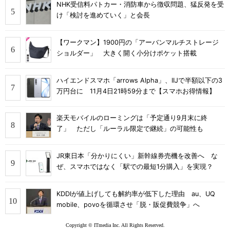
NHK受信料パトカー・消防車から徴収問題、猛反発を受
け「検討を進めていく」と会長
【ワークマン】1900円の「アーバンマルチストレージ
ショルダー」 大きく開く小分けポケット搭載
ハイエンドスマホ「arrows Alpha」、IIJで半額以下の3
万円台に 11月4日21時59分まで【スマホお得情報】
楽天モバイルのローミングは「予定通り9月末に終
了」 ただし「ルーラル限定で継続」の可能性も
JR東日本「分かりにくい」新幹線券売機を改善へ な
ぜ、スマホではなく「駅での最短1分購入」を実現？
KDDIが値上げしても解約率が低下した理由 au、UQ
mobile、povoを循環させ「脱・販促費競争」へ
Copyright © ITmedia Inc. All Rights Reserved.