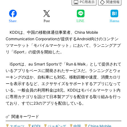
PC用表示
関連情報
Share
Post
LINE
Hatena
KDDIは、中国の移動体通信事業者、China Mobile
Communication Corporationが提供するAndroid向けのコンテン
ツマーケット「モバイルマーケット」において、ランニングアプ
リ「iSport」の提供を開始した。
iSportは、au Smart Sportsで「Run＆Walk」として提供されて
いるアプリをベースに開発されたサービスだ。ランニングとウォ
ーキングのほか、自転車にも対応。移動距離や速度、消費カロリ
ーを表示するなど、エクササイズをサポートするアプリになって
いる。一般会員の利用料金は8元。KDDIはモバイルマーケット内
に専用カテゴリを設けて日本製アプリを配信する取り組みを行っ
ており、すでに23のアプリを配信している。
関連キーワード
スポーツ
|
KDDI
|
ジョギング
|
中国
|
China Mobile
|