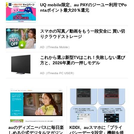
UQ mobile限定、au PAYのジーユー利用でPo
ntaポイント最大20％還元
スマホの写真／動画をもう一段安全に 買い切
りクラウドストレージ
AD（ITmedia Mobile）
これから選ぶ新型TVはこれ！失敗しない選び
方と、2026年夏の一押しモデル
AD（ITmedia PC USER）
auのディズニーパスに毎日楽
KDDI、auスマホに「プライ
しめる公式デジタルマガジン
バシーデータ設定」機能を提