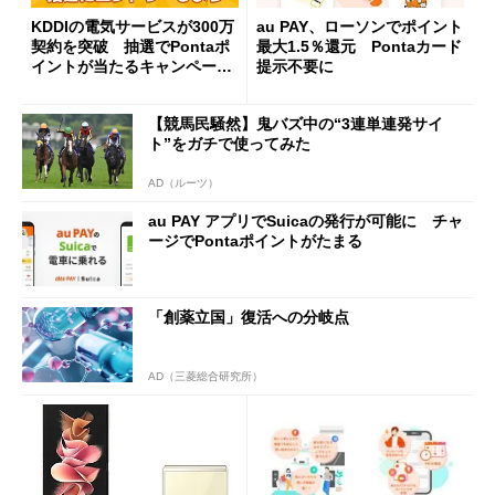
KDDIの電気サービスが300万
au PAY、ローソンでポイント
契約を突破 抽選でPontaポ
最大1.5％還元 Pontaカード
イントが当たるキャンペーン
提示不要に
も
【競馬民騒然】鬼バズ中の“3連単連発サイ
ト”をガチで使ってみた
AD（ルーツ）
au PAY アプリでSuicaの発行が可能に チャ
ージでPontaポイントがたまる
「創薬立国」復活への分岐点
AD（三菱総合研究所）