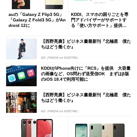
auの「Galaxy Z Flip3 5G」
KDDI、スマホの困りごとを専
「Galaxy Z Fold3 5G」がAn
門アドバイザーがサポートす
droid 12に
る「使い方サポート」提供開
始
【西野亮廣】ビジネス書最新刊『北極星 僕た
ちはどう働くか』
AD（FINCHI on GOETHE）
KDDIがiPhone向けに「RCS」を提供 大容量
の画像など、OS問わず送受信OK まずはβ版
のiOS 18.4で利用可能に
【西野亮廣】ビジネス書最新刊『北極星 僕た
ちはどう働くか』
AD（FINCHI on GOETHE）