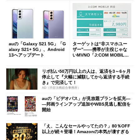
auの「Galaxy S21 5G」「G
ターゲットは“非スマホユー
alaxy S21+ 5G」、Android
ザー”――携帯が主役じゃな
13へアップデート
いMVNO「J:COM MOBIL
E」の狙い (1/3)
リボ払い50万円以上の人は、返済を3～6ヶ月
停止して『大幅に減額してから返済する手続
き』で完済して！
AD（渋谷法務総合事務所）
auの「ビデオパス」が見放題プランを拡充―
―邦画ラインアップ追加やWBS見逃し配信を
開始
「え、こんなセールやってたの？」80％OFF
以上が続々登場！Amazonの本気が凄すぎる