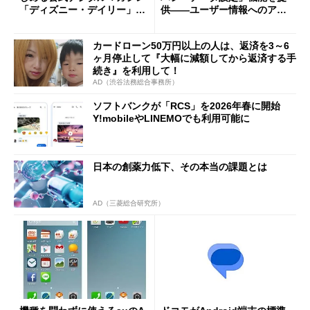
「ディズニー・デイリー」登
供――ユーザー情報へのアク
場
セスを制御
カードローン50万円以上の人は、返済を3～6
ヶ月停止して『大幅に減額してから返済する手
続き』を利用して！
AD（渋谷法務総合事務所）
ソフトバンクが「RCS」を2026年春に開始
Y!mobileやLINEMOでも利用可能に
日本の創薬力低下、その本当の課題とは
AD（三菱総合研究所）