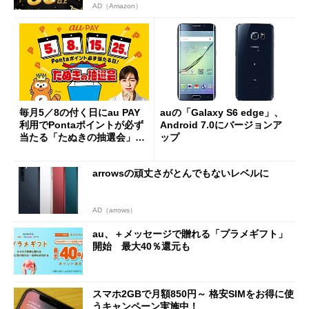
AD（Amazon）
毎月5／8の付く日にau PAY
auの「Galaxy S6 edge」、
利用でPontaポイントが必ず
Android 7.0にバージョンア
当たる「たぬきの抽選会」開
ップ
始
arrowsの頑丈さがとんでもないレベルに
AD（arrows）
au、＋メッセージで贈れる「プラメギフト」
開始 最大40％還元も
スマホ2GBで月額850円～ 格安SIMをお得に使
うキャンペーン実施中！