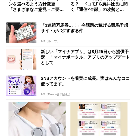
ンを選べるよう方針変更
る？ ドコモFG廣井社長に聞
「さまざまなご意見・ご要望
く「通信×金融」の攻勢とグ
を踏まえ」
ループ戦略
「3連続万馬券…！」今話題の稼げる競馬予想
サイトがバグすぎる件
AD（ルーツ）
新しい「マイナアプリ」は8月25日から提供予
定 「マイナポータル」アプリのアップデート
として
SNSアカウントを着実に成長。実はみんなココ
使ってます。
AD（Dreaw合同会社）