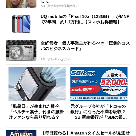
して
AD（渋谷法務総合事務所）
UQ mobileの「Pixel 10a（128GB）」がMNP
で2年間、約1.1万円に【スマホお得情報】
全経営者・個人事業主が作るべき「圧倒的コス
パのビジネスカード」
AD（クレディセゾン）
「酷暑日」が生まれた昨今
元グループ会社が「ドコモの
「ペルチェ素子」付きの腰掛
銀行」になった不満を吸収？
けファンなら乗り切れる？
SBI新生銀行が「SBIの銀
行」として最大5.2万円のキャ
ッシュバックキャンペーンを
【毎日変わる】Amazonタイムセールが見逃せ
開催