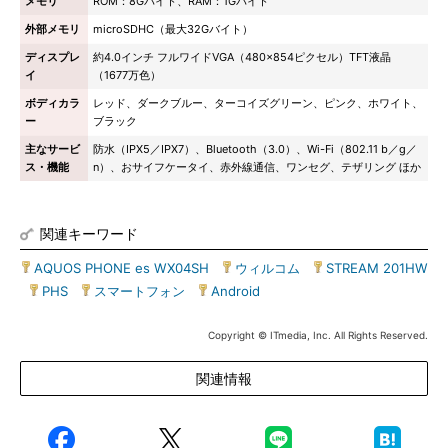
メモリ
ROM：8Gバイト、RAM：1Gバイト
外部メモリ
microSDHC（最大32Gバイト）
ディスプレ
約4.0インチ フルワイドVGA（480×854ピクセル）TFT液晶
イ
（1677万色）
ボディカラ
レッド、ダークブルー、ターコイズグリーン、ピンク、ホワイト、
ー
ブラック
主なサービ
防水（IPX5／IPX7）、Bluetooth（3.0）、Wi-Fi（802.11 b／g／
ス・機能
n）、おサイフケータイ、赤外線通信、ワンセグ、テザリング ほか
関連キーワード
AQUOS PHONE es WX04SH
|
ウィルコム
|
STREAM 201HW
|
PHS
|
スマートフォン
|
Android
Copyright © ITmedia, Inc. All Rights Reserved.
関連情報