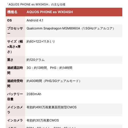
「AQUOS PHONE es WX04SH」の主な仕様
機種名
AQUOS PHONE es WX04SH
OS
Android 4.1
プロセッサ
Qualcomm Snapdragon MSM8960A（1.5GHzデュアルコア）
ー
サイズ（幅
約60×122×11.9ミリ
×高さ×厚
さ）
重さ
約120グラム
連続通話時
3G：約13時間、PHS：約14時間
間
連続待受時
約400時間（PHS/3Gデュアルモード）
間
バッテリー
2080mAh
容量
メインカメ
有効約490万画素裏面照射型CMOS
ラ
インカメラ
有効約30万画素CMOS