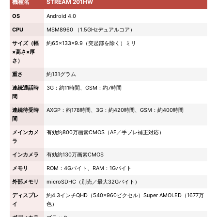
機種名
STREAM 201HW
OS
Android 4.0
CPU
MSM8960 （1.5GHzデュアルコア）
サイズ（幅
約65×133×9.9（突起部を除く）ミリ
×高さ×厚
さ）
重さ
約131グラム
連続通話時
3G：約11時間、GSM：約7時間
間
連続待受時
AXGP：約178時間、3G：約420時間、GSM：約400時間
間
メインカメ
有効約800万画素CMOS（AF／手ブレ補正対応）
ラ
インカメラ
有効約130万画素CMOS
メモリ
ROM：4Gバイト、RAM：1Gバイト
外部メモリ
microSDHC（別売／最大32Gバイト）
ディスプレ
約4.3インチQHD（540×960ピクセル）Super AMOLED（1677万
イ
色）