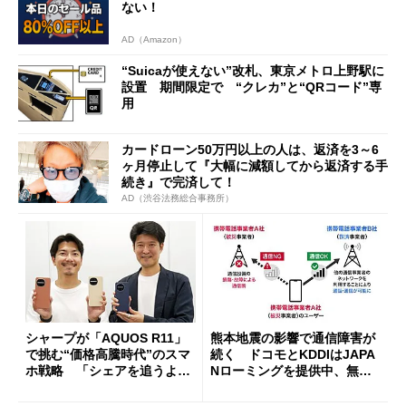
ない！
AD（Amazon）
“Suicaが使えない”改札、東京メトロ上野駅に
設置 期間限定で “クレカ”と“QRコード”専
用
カードローン50万円以上の人は、返済を3～6
ヶ月停止して『大幅に減額してから返済する手
続き』で完済して！
AD（渋谷法務総合事務所）
シャープが「AQUOS R11」
熊本地震の影響で通信障害が
で挑む“価格高騰時代”のスマ
続く ドコモとKDDIはJAPA
ホ戦略 「シェアを追うより
Nローミングを提供中、無料
も既存ユーザーを大切に」
Wi-Fi「00000JAPAN」も開
放