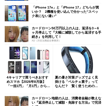
「iPhone 17e」と「iPhone 17」どちらが買
いか？ 2機種を使い込んで分かった“スペッ
ク表にない違い”
カードローン50万円以上の人は、返済を3～6
ヶ月停止して『大幅に減額してから返済する手
続き』を利用して！
AD（渋谷法務総合事務所）
4キャリアで買うべきおすす
夏の暑さ対策グッズでよく見
めスマホ【2026年8月版】
掛ける「ペルチェ素子」って
「一括1円」「月1円」からお
なんだ？ 賢く使うための注
得なiPhone／Pixel／Galaxy
意点も
まで
カードローン地獄の人は、消費者金融が教えな
い『返済停止して減額・免除する方法』で完済