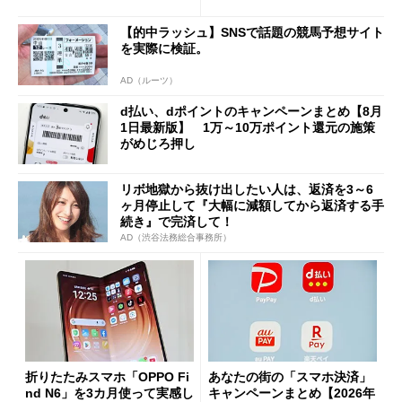
と戸惑いも
の決定的な違い
【的中ラッシュ】SNSで話題の競馬予想サイト
を実際に検証。
AD（ルーツ）
d払い、dポイントのキャンペーンまとめ【8月
1日最新版】 1万～10万ポイント還元の施策
がめじろ押し
リボ地獄から抜け出したい人は、返済を3～6
ヶ月停止して『大幅に減額してから返済する手
続き』で完済して！
AD（渋谷法務総合事務所）
折りたたみスマホ「OPPO Fi
あなたの街の「スマホ決済」
nd N6」を3カ月使って実感し
キャンペーンまとめ【2026年