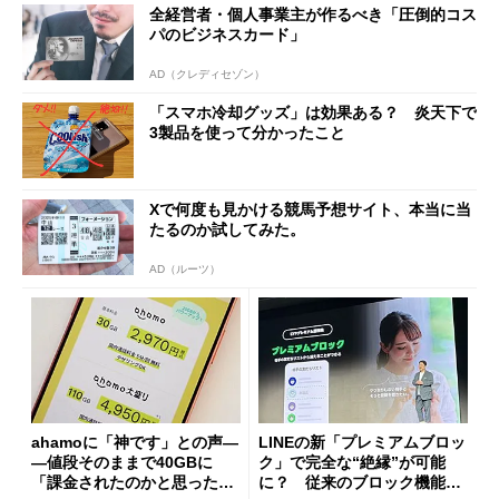
全経営者・個人事業主が作るべき「圧倒的コス
パのビジネスカード」
AD（クレディセゾン）
「スマホ冷却グッズ」は効果ある？ 炎天下で
3製品を使って分かったこと
Xで何度も見かける競馬予想サイト、本当に当
たるのか試してみた。
AD（ルーツ）
ahamoに「神です」との声―
LINEの新「プレミアムブロッ
―値段そのままで40GBに
ク」で完全な“絶縁”が可能
「課金されたのかと思った」
に？ 従来のブロック機能と