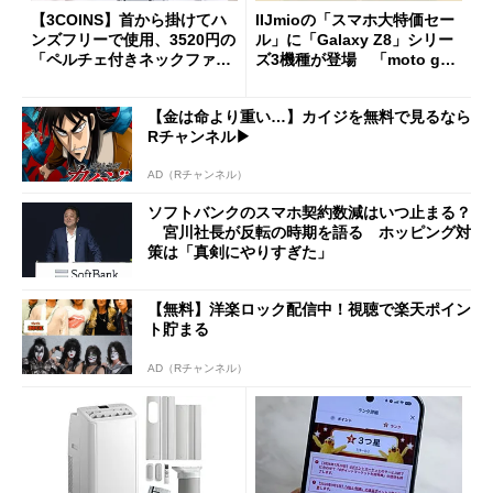
【3COINS】首から掛けてハ
IIJmioの「スマホ大特価セー
ンズフリーで使用、3520円の
ル」に「Galaxy Z8」シリー
「ペルチェ付きネックファ
ズ3機種が登場 「moto g37
ン」
j」や「OPPO Find X9 Ultr
a」も
【金は命より重い…】カイジを無料で見るなら
Rチャンネル▶︎
AD（Rチャンネル）
ソフトバンクのスマホ契約数減はいつ止まる？
宮川社長が反転の時期を語る ホッピング対
策は「真剣にやりすぎた」
【無料】洋楽ロック配信中！視聴で楽天ポイン
ト貯まる
AD（Rチャンネル）