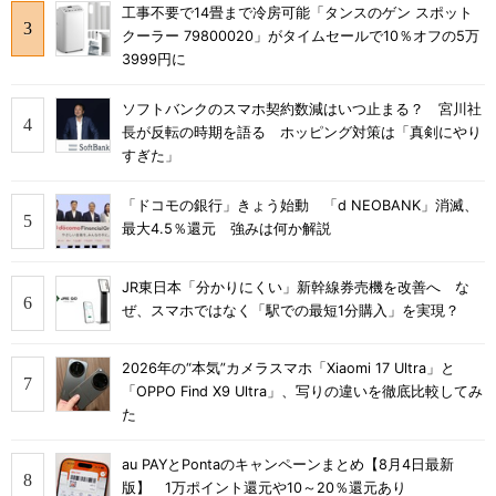
工事不要で14畳まで冷房可能「タンスのゲン スポット
クーラー 79800020」がタイムセールで10％オフの5万
3999円に
ソフトバンクのスマホ契約数減はいつ止まる？ 宮川社
長が反転の時期を語る ホッピング対策は「真剣にやり
すぎた」
「ドコモの銀行」きょう始動 「d NEOBANK」消滅、
最大4.5％還元 強みは何か解説
JR東日本「分かりにくい」新幹線券売機を改善へ な
ぜ、スマホではなく「駅での最短1分購入」を実現？
2026年の“本気”カメラスマホ「Xiaomi 17 Ultra」と
「OPPO Find X9 Ultra」、写りの違いを徹底比較してみ
た
au PAYとPontaのキャンペーンまとめ【8月4日最新
版】 1万ポイント還元や10～20％還元あり