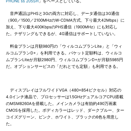
PHONE ss 205SH
」をベースとしている。
音声通話はPHSと3Gの両方に対応し、データ通信は3G通信
（900／1500／2100MHzのW-CDMA方式、下り最大42Mbps）に
加え、下り最大400KbpsのPHS通信（1900MHz）にも対応し
た。テザリングもできるが、4G通信はサポートしていない。
料金プランは月額980円の「ウィルコムプランLite」と「ウィ
ルコムプランD+」を利用できる。パケット定額料は、ウィルコ
ムプランLiteが月額2980円、ウィルコムプランD+が月額5985円
だ。オプションサービスの「だれとでも定額」も利用できる。
ディスプレイはフルワイドVGA（480×854ピクセル）対応の
4.0インチ液晶で、プロセッサーは1.5GHzデュアルコアCPU搭載
のMSM8260Aを搭載した。メインカメラは有効約490万画素
CMOSを採用した。ボディカラーはレッド、ダークブルー、ター
コイズグリーン、ピンク、ホワイト、ブラックの6色を用意し
た。