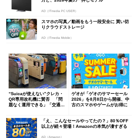
AD（ITmedia PC USER）
スマホの写真／動画をもう一段安全に 買い切
りクラウドストレージ
AD（ITmedia Mobile）
“Suicaが使えない”クレカ・
ゲオが「ゲオのサマーセール
QR専用改札機に賛否 「問
2026」を8月8日から開催、中
題なく運用できる」「交通系I
古のスマホやゲームがお得に
Cの方がスムーズ」
「え、こんなセールやってたの？」80％OFF
以上が続々登場！Amazonの本気が凄すぎる
AD（Amazon）