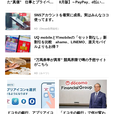
た“真価” 仕事とプライベー
8月版】～PayPay、d払い、a
トで大活躍
u PAY、楽天ペイ
SNSアカウントを着実に成長。実はみんなココ
使ってます。
AD（Dreaw合同会社）
UQ mobileとY!mobileの「セット割なし」新
割引を比較 ahamo、LINEMO、楽天モバイ
ルよりもお得？
“万馬券率が異常” 競馬界隈で噂の予想サイト
がこちら
AD（ルーツ）
ドコモの銀行、アプリアイコ
「ドコモの銀行」で何が変わ