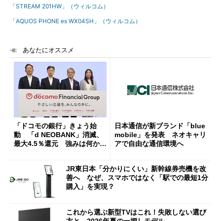
「STREAM 201HW」（ウィルコム）
「AQUOS PHONE es WX04SH」（ウィルコム）
あなたにオススメ
「ドコモの銀行」きょう始
日本通信が新ブランド「blue
動 「d NEOBANK」消滅、
mobile」を発表 ネオキャリ
最大4.5％還元 強みは何か解
アで自由な通信環境へ
説
JR東日本「分かりにくい」新幹線券売機を改
善へ なぜ、スマホではなく「駅での最短1分
購入」を実現？
これから選ぶ新型TVはこれ！失敗しない選び
方と、2026年夏の一押しモデル