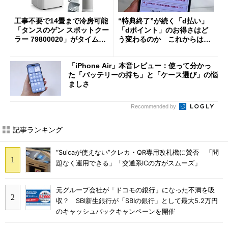
工事不要で14畳まで冷房可能
“特典終了”が続く「d払い」
「タンスのゲン スポットクー
「dポイント」のお得さはど
ラー 79800020」がタイムセ
う変わるのか これからは
ールで10％オフの5万3999円
「dカード」の利用が得策？
に
「iPhone Air」本音レビュー：使って分かっ
た「バッテリーの持ち」と「ケース選び」の悩
ましさ
Recommended by
記事ランキング
“Suicaが使えない”クレカ・QR専用改札機に賛否 「問
題なく運用できる」「交通系ICの方がスムーズ」
元グループ会社が「ドコモの銀行」になった不満を吸
収？ SBI新生銀行が「SBIの銀行」として最大5.2万円
のキャッシュバックキャンペーンを開催