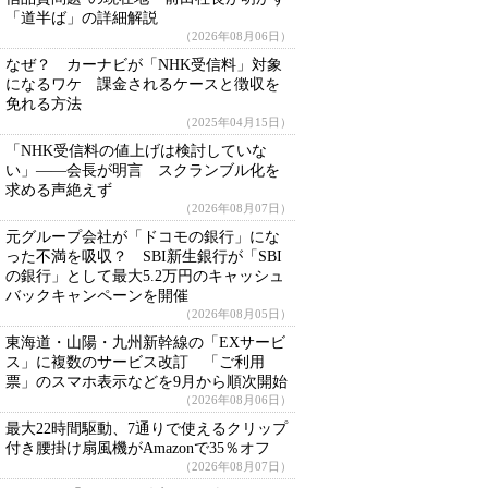
「道半ば」の詳細解説
（2026年08月06日）
なぜ？ カーナビが「NHK受信料」対象
になるワケ 課金されるケースと徴収を
免れる方法
（2025年04月15日）
「NHK受信料の値上げは検討していな
い」――会長が明言 スクランブル化を
求める声絶えず
（2026年08月07日）
元グループ会社が「ドコモの銀行」にな
った不満を吸収？ SBI新生銀行が「SBI
の銀行」として最大5.2万円のキャッシュ
バックキャンペーンを開催
（2026年08月05日）
東海道・山陽・九州新幹線の「EXサービ
ス」に複数のサービス改訂 「ご利用
票」のスマホ表示などを9月から順次開始
（2026年08月06日）
最大22時間駆動、7通りで使えるクリップ
付き腰掛け扇風機がAmazonで35％オフ
（2026年08月07日）