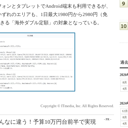
ンとタブレットでAndroid端末も利用できるが、
れのエリアも、1日最大1980円から2980円（免
できる「海外ダブル定額」の対象となっている。
過
2026
8月
4月
2024
Copyright © ITmedia, Inc. All Rights Reserved.
12月
8月
- PR -
こんなに違う！予算10万円台前半で実現
4月