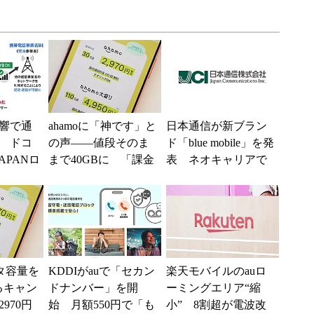
響で通
ahamoに「神です」と
日本通信が新ブラン
 ドコ
の声――値段そのま
ド「blue mobile」を発
APANロ
まで40GBに 「課金
表 ネオキャリアで
供中、
されたのかと思っ
自由な通信環境へ
..
た」と戸惑いも
ータ容量を
KDDIがauで「セカン
楽天モバイルのauロ
るキャン
ドナンバー」を開
ーミングエリア“縮
970円
始 月額550円で「も
小” 8割超が電波改