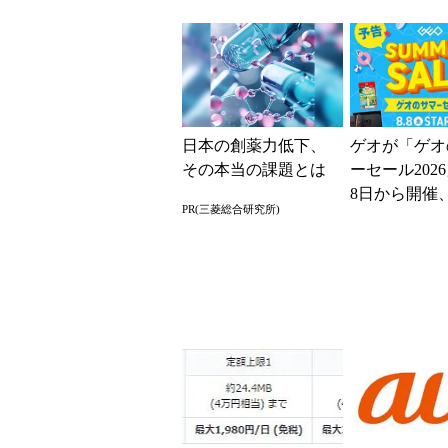
復旧に
で40GBに 
ら
日本の創薬力低下、
ゲオが「ゲオ
その本当の課題とは
ーセール202
8日から開催
PR(三菱総合研究所)
スマホやゲー
得に