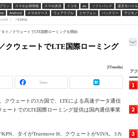
プラン
スマホお得情報
スマホ決済
ドコモ
ソフトバンク
楽天モバイル
au
スマホケース
ウェアラブル
イヤフォン
バッテリー
デジモノ
ne
Android
sored ｜
IIJmio
／タイ／クウェートでLTE国際ローミングを開始
イ／クウェートでLTE国際ローミング
[
ITmedia
]
アク
Share
イ、クウェートの3カ国で、LTEによる高速データ通信
ェートでのLTE国際ローミング提供は国内通信事業
、タイがTruemove H、クウェートがVIVA。3カ