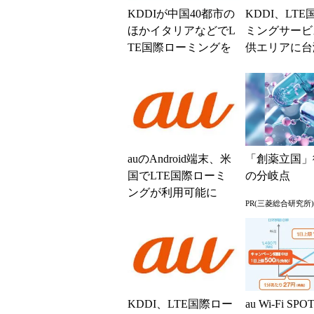
KDDIが中国40都市の
KDDI、LT
ほかイタリアなどでL
ミングサービ
TE国際ローミングを
供エリアに台
開始
ルギーを追加
auのAndroid端末、米
「創薬立国」
国でLTE国際ローミ
の分岐点
ングが利用可能に
PR(三菱総合研究所)
KDDI、LTE国際ロー
au Wi-Fi S