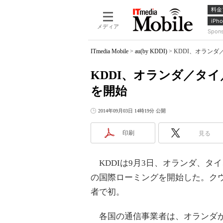
料金
iPho
メディア
Spon
ITmedia Mobile
>
au(by KDDI)
>
KDDI、オランダ
KDDI、オランダ／タ
を開始
2014年09月03日 14時19分 公開
印刷
見る
KDDIは9月3日、オランダ、タ
の国際ローミングを開始した。クウ
者で初。
各国の通信事業者は、オランダがKPN