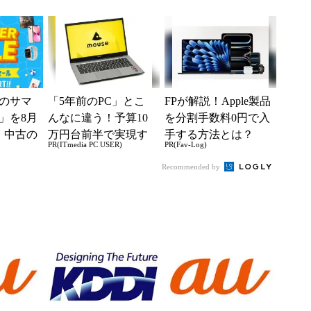
8月1日か
う1つの携帯番号を」
善を実感も、なお残
る「つながらない」
の声
のサマ
「5年前のPC」とこ
FPが解説！Apple製品
6」を8月
んなに違う！予算10
を分割手数料0円で入
、中古の
万円台前半で実現す
手する方法とは？
PR(ITmedia PC USER)
PR(Fav-Log)
ムがお
る快適PCライフ
Recommended by