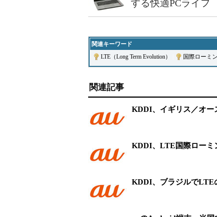
する快適PCライフ
関連キーワード
LTE（Long Term Evolution）
|
国際ローミ
関連記事
KDDI、イギリス／オ
KDDI、LTE国際ロ
KDDI、ブラジルでLT