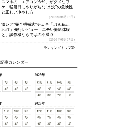
スマホの「エアコン冷却」がダメなワ
ケ 猛暑日にやりがちな“水没”の危険性
と正しい冷やし方
（2026年08月06日）
激レア“完全機械式”チェキ「TTArtisan
203T」先行レビュー エモい撮影体験
と、試作機ならではの不満点
（2026年08月07日）
ランキングトップ30
去記事カレンダー
年
2025年
7月
6月
5月
12月
11月
10月
9月
3月
2月
1月
8月
7月
6月
5月
4月
3月
2月
1月
年
2023年
11月
10月
9月
12月
11月
10月
9月
7月
6月
5月
8月
7月
6月
5月
3月
2月
1月
4月
3月
2月
1月