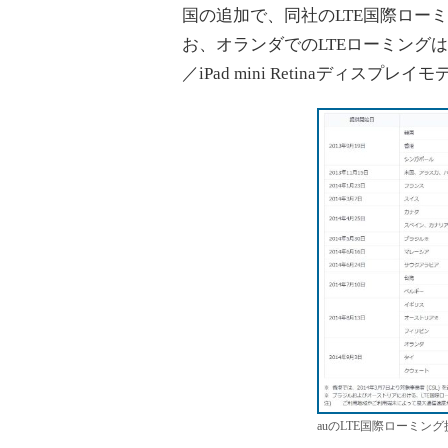
国の追加で、同社のLTE国際ロー
お、オランダでのLTEローミングはiOS 7以
／iPad mini Retinaディスプ
auのLTE国際ローミン