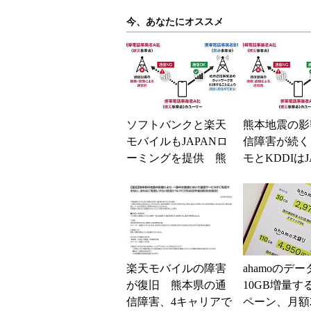
今、あなたにオススメ
ソフトバンクと楽天
熊本地震の影
モバイルもJAPANロ
信障害が続く
ーミングを提供 熊
モとKDDIはJ
本地震の影響で障害
ーミングを提
が続く
無料Wi-Fi「00.
楽天モバイルの障害
ahamoのデ
が復旧 熊本県の通
10GB増量す
信障害、4キャリアで
ペーン、月額2