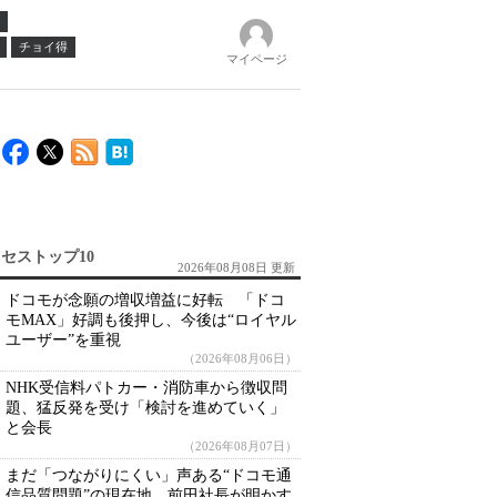
チョイ得
マイページ
セストップ10
2026年08月08日 更新
ドコモが念願の増収増益に好転 「ドコ
モMAX」好調も後押し、今後は“ロイヤル
ユーザー”を重視
（2026年08月06日）
NHK受信料パトカー・消防車から徴収問
題、猛反発を受け「検討を進めていく」
と会長
（2026年08月07日）
まだ「つながりにくい」声ある“ドコモ通
信品質問題”の現在地 前田社長が明かす