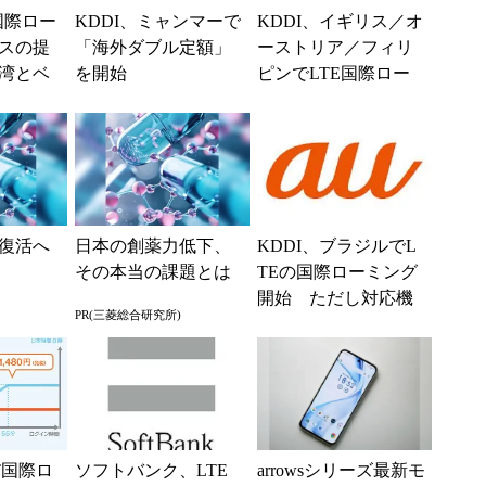
E国際ロー
KDDI、ミャンマーで
KDDI、イギリス／オ
スの提
「海外ダブル定額」
ーストリア／フィリ
湾とベ
を開始
ピンでLTE国際ロー
ミングを開始
復活へ
日本の創薬力低下、
KDDI、ブラジルでL
その本当の課題とは
TEの国際ローミング
開始 ただし対応機
PR(三菱総合研究所)
種は「iPad」のみ
POT国際ロ
ソフトバンク、LTE
arrowsシリーズ最新モ