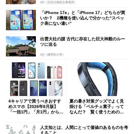
AD（渋谷法務総合事務所）
「iPhone 17e」と「iPhone 17」どちらが買
いか？ 2機種を使い込んで分かった“スペッ
ク表にない違い”
出雲大社の謎 古代に存在した巨大神殿のルー
ツに迫る
AD（國學院大學）
4キャリアで買うべきおすす
夏の暑さ対策グッズでよく見
めスマホ【2026年8月版】
掛ける「ペルチェ素子」って
「一括1円」「月1円」からお
なんだ？ 賢く使うための注
得なiPhone／Pixel／Galaxy
意点も
まで
人文知とは、人間にとって価値のあるものを考
えること