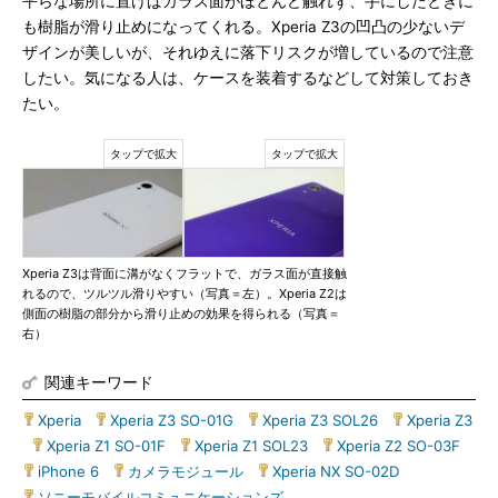
平らな場所に置けばガラス面がほとんど触れず、手にしたときに
も樹脂が滑り止めになってくれる。Xperia Z3の凹凸の少ないデ
ザインが美しいが、それゆえに落下リスクが増しているので注意
したい。気になる人は、ケースを装着するなどして対策しておき
たい。
Xperia Z3は背面に溝がなくフラットで、ガラス面が直接触
れるので、ツルツル滑りやすい（写真＝左）。Xperia Z2は
側面の樹脂の部分から滑り止めの効果を得られる（写真＝
右）
関連キーワード
Xperia
|
Xperia Z3 SO-01G
|
Xperia Z3 SOL26
|
Xperia Z3
|
Xperia Z1 SO-01F
|
Xperia Z1 SOL23
|
Xperia Z2 SO-03F
|
iPhone 6
|
カメラモジュール
|
Xperia NX SO-02D
|
ソニーモバイルコミュニケーションズ