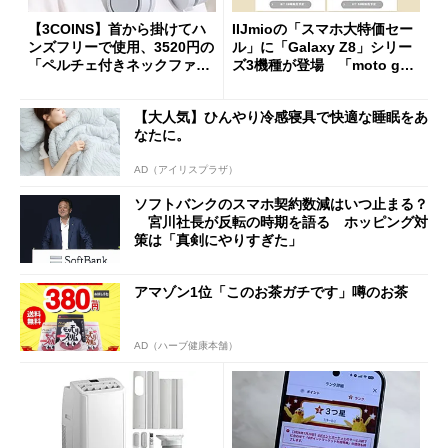
【3COINS】首から掛けてハ
IIJmioの「スマホ大特価セー
ンズフリーで使用、3520円の
ル」に「Galaxy Z8」シリー
「ペルチェ付きネックファ
ズ3機種が登場 「moto g37
ン」
j」や「OPPO Find X9 Ultr
a」も
【大人気】ひんやり冷感寝具で快適な睡眠をあ
なたに。
AD（アイリスプラザ）
ソフトバンクのスマホ契約数減はいつ止まる？
宮川社長が反転の時期を語る ホッピング対
策は「真剣にやりすぎた」
アマゾン1位「このお茶ガチです」噂のお茶
AD（ハーブ健康本舗）