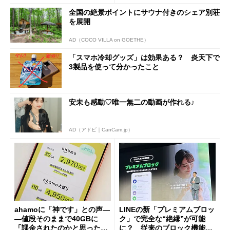
放
全国の絶景ポイントにサウナ付きのシェア別荘
を展開
AD（COCO VILLA on GOETHE）
「スマホ冷却グッズ」は効果ある？ 炎天下で
3製品を使って分かったこと
安未も感動♡唯一無二の動画が作れる♪
AD（アドビ｜CanCam.jp）
ahamoに「神です」との声―
LINEの新「プレミアムブロッ
―値段そのままで40GBに
ク」で完全な“絶縁”が可能
「課金されたのかと思った」
に？ 従来のブロック機能と