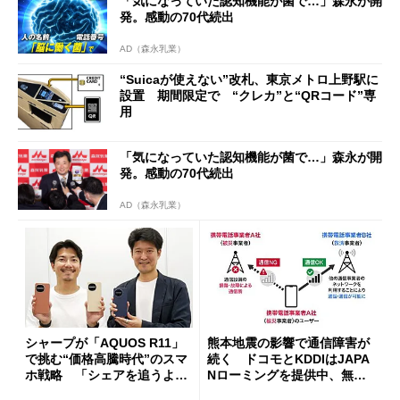
「気になっていた認知機能が菌で…」森永が開
開催
発。感動の70代続出
AD（森永乳業）
“Suicaが使えない”改札、東京メトロ上野駅に
設置 期間限定で “クレカ”と“QRコード”専
用
「気になっていた認知機能が菌で…」森永が開
発。感動の70代続出
AD（森永乳業）
シャープが「AQUOS R11」
熊本地震の影響で通信障害が
で挑む“価格高騰時代”のスマ
続く ドコモとKDDIはJAPA
ホ戦略 「シェアを追うより
Nローミングを提供中、無料
も既存ユーザーを大切に」
Wi-Fi「00000JAPAN」も開