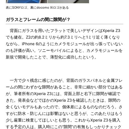
表にSONYロゴ、裏にdocomo Xiロゴがある
ガラスとフレームの間に隙間が？
背面にガラスを用いたフラットで美しいデザインはXperia Z3
でも健在。Z2の約8.2ミリから約7.3ミリへと1ミリ近く薄くなり
ながら、iPhone 6のようにカメラモジュールが出っ張っていない
のも評価が高い。ソニーモバイルによると、カメラモジュールを
新規で開発したことで、薄型化に成功したという。
一方で少々残念に感じたのが、背面のガラスパネルと金属フレ
ームの間にわずかな隙間があること。非常に細かい部分ではある
が、筆者所有のXperia Z3には、背面上部と右下に隙間が確認で
きた。発表会などでほかのXperia Z3を確認したときは、隙間の
全くないモデルもあったので、個体差によるものなのだろう。さ
すがに防水・防じんには影響はないと思うが、このあたりはもう
少し厳重に検査してほしいとも思う。これからXperia Z3を購入
する予定の人は、購入時にこの“隙間”の有無もしっかりチェック