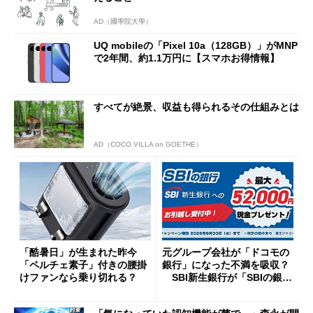
AD（國學院大學）
UQ mobileの「Pixel 10a（128GB）」がMNP
で2年間、約1.1万円に【スマホお得情報】
すべてが絶景、収益も得られるその仕組みとは
AD（COCO VILLA on GOETHE）
「酷暑日」が生まれた昨今
元グループ会社が「ドコモの
「ペルチェ素子」付きの腰掛
銀行」になった不満を吸収？
けファンなら乗り切れる？
SBI新生銀行が「SBIの銀
行」として最大5.2万円のキャ
ッシュバックキャンペーンを