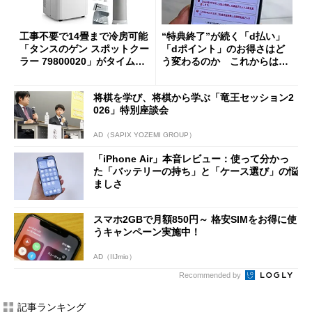
工事不要で14畳まで冷房可能
“特典終了”が続く「d払い」
「タンスのゲン スポットクー
「dポイント」のお得さはど
ラー 79800020」がタイムセ
う変わるのか これからは
ールで10％オフの5万3999円
「dカード」の利用が得策？
に
将棋を学び、将棋から学ぶ「竜王セッション2
026」特別座談会
AD（SAPIX YOZEMI GROUP）
「iPhone Air」本音レビュー：使って分かっ
た「バッテリーの持ち」と「ケース選び」の悩
ましさ
スマホ2GBで月額850円～ 格安SIMをお得に使
うキャンペーン実施中！
AD（IIJmio）
Recommended by
記事ランキング