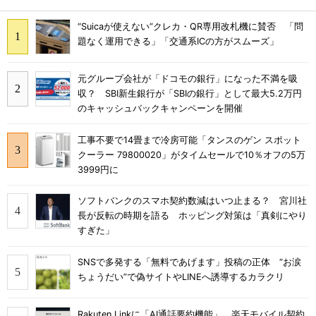
“Suicaが使えない”クレカ・QR専用改札機に賛否 「問
題なく運用できる」「交通系ICの方がスムーズ」
元グループ会社が「ドコモの銀行」になった不満を吸
収？ SBI新生銀行が「SBIの銀行」として最大5.2万円
のキャッシュバックキャンペーンを開催
工事不要で14畳まで冷房可能「タンスのゲン スポット
クーラー 79800020」がタイムセールで10％オフの5万
3999円に
ソフトバンクのスマホ契約数減はいつ止まる？ 宮川社
長が反転の時期を語る ホッピング対策は「真剣にやり
すぎた」
SNSで多発する「無料であげます」投稿の正体 “お涙
ちょうだい”で偽サイトやLINEへ誘導するカラクリ
Rakuten Linkに「AI通話要約機能」、楽天モバイル契約