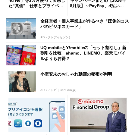
nd N6」を3カ月使って実感し
キャンペーンまとめ【2026年
た“真価” 仕事とプライベー
8月版】～PayPay、d払い、a
トで大活躍
u PAY、楽天ペイ
全経営者・個人事業主が作るべき「圧倒的コス
パのビジネスカード」
AD（クレディセゾン）
UQ mobileとY!mobileの「セット割なし」新
割引を比較 ahamo、LINEMO、楽天モバイ
ルよりもお得？
小室安未のおしゃれ動画の秘密が判明
AD（アドビ｜CanCam.jp）