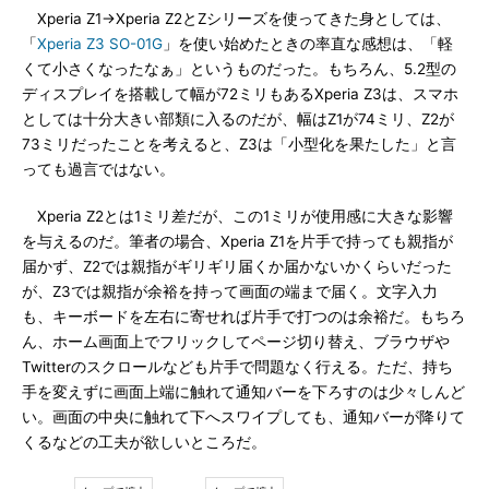
Xperia Z1→Xperia Z2とZシリーズを使ってきた身としては、
「
Xperia Z3 SO-01G
」を使い始めたときの率直な感想は、「軽
くて小さくなったなぁ」というものだった。もちろん、5.2型の
ディスプレイを搭載して幅が72ミリもあるXperia Z3は、スマホ
としては十分大きい部類に入るのだが、幅はZ1が74ミリ、Z2が
73ミリだったことを考えると、Z3は「小型化を果たした」と言
っても過言ではない。
Xperia Z2とは1ミリ差だが、この1ミリが使用感に大きな影響
を与えるのだ。筆者の場合、Xperia Z1を片手で持っても親指が
届かず、Z2では親指がギリギリ届くか届かないかくらいだった
が、Z3では親指が余裕を持って画面の端まで届く。文字入力
も、キーボードを左右に寄せれば片手で打つのは余裕だ。もちろ
ん、ホーム画面上でフリックしてページ切り替え、ブラウザや
Twitterのスクロールなども片手で問題なく行える。ただ、持ち
手を変えずに画面上端に触れて通知バーを下ろすのは少々しんど
い。画面の中央に触れて下へスワイプしても、通知バーが降りて
くるなどの工夫が欲しいところだ。