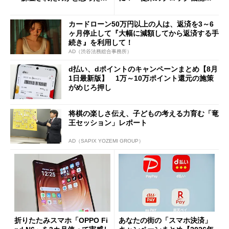
と戸惑いも
の決定的な違い
カードローン50万円以上の人は、返済を3～6
ヶ月停止して『大幅に減額してから返済する手
続き』を利用して！
AD（渋谷法務総合事務所）
d払い、dポイントのキャンペーンまとめ【8月
1日最新版】 1万～10万ポイント還元の施策
がめじろ押し
将棋の楽しさ伝え、子どもの考える力育む「竜
王セッション」レポート
AD（SAPIX YOZEMI GROUP）
折りたたみスマホ「OPPO Fi
あなたの街の「スマホ決済」