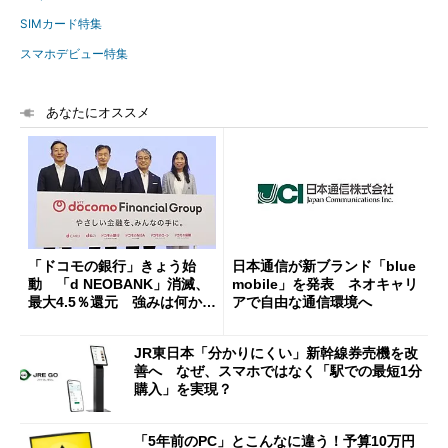
SIMカード特集
スマホデビュー特集
あなたにオススメ
「ドコモの銀行」きょう始
日本通信が新ブランド「blue
動 「d NEOBANK」消滅、
mobile」を発表 ネオキャリ
最大4.5％還元 強みは何か解
アで自由な通信環境へ
説
JR東日本「分かりにくい」新幹線券売機を改
善へ なぜ、スマホではなく「駅での最短1分
購入」を実現？
「5年前のPC」とこんなに違う！予算10万円