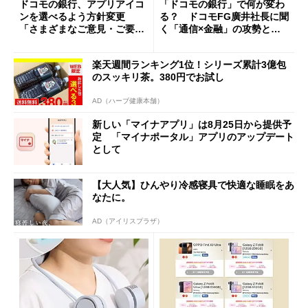
ドコモの銀行、アプリアイコ
「ドコモの銀行」で何が変わ
ンを選べるよう方針変更
る？ ドコモFG廣井社長に聞
「さまざまなご意見・ご要望
く「通信×金融」の攻勢とグ
を踏まえ」
ループ戦略
楽天週間ランキング1位！シリーズ累計3億包
のスッキリ茶。380円でお試し
AD（ハーブ健康本舗）
新しい「マイナアプリ」は8月25日から提供予
定 「マイナポータル」アプリのアップデート
として
【大人気】ひんやり冷感寝具で快適な睡眠をあ
なたに。
AD（アイリスプラザ）