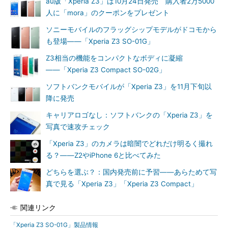
au版「Xperia Z3」は10月24日発売 購入者2万5000
人に「mora」のクーポンをプレゼント
ソニーモバイルのフラッグシップモデルがドコモから
も登場――「Xperia Z3 SO-01G」
Z3相当の機能をコンパクトなボディに凝縮
――「Xperia Z3 Compact SO-02G」
ソフトバンクモバイルが「Xperia Z3」を11月下旬以
降に発売
キャリアロゴなし：ソフトバンクの「Xperia Z3」を
写真で速攻チェック
「Xperia Z3」のカメラは暗闇でどれだけ明るく撮れ
る？――Z2やiPhone 6と比べてみた
どちらを選ぶ？：国内発売前に予習――あらためて写
真で見る「Xperia Z3」「Xperia Z3 Compact」
関連リンク
「Xperia Z3 SO-01G」製品情報