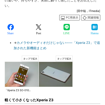
の違いや、持ちやすさ、実際に触って感じたことをお伝えした
い。
[田中聡，ITmedia]
PC用表示
関連情報
Share
Post
LINE
Hatena
→
カメラやオーディオだけじゃない――「Xperia Z3」で追
加された新機能まとめ
「Xperia Z3 SO-01G」
軽くて小さくなったXperia Z3