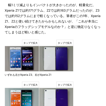
幅1ミリ減よりもインパクトが大きかったのが、軽量化だ。
Xperia Z1では約171グラム、Z2では約163グラムだったのが、Z3
では約152グラムにまで軽くなっている。筆者がこの1年、Xperia
Z1、Z2と使い続けてきたからかもしれないが、「これが本当に
Xperiaのフラッグシップモデルなのか？」と逆に物足りなくなっ
てしまうほど軽いと感じた。
いずれも左がXperia Z3、右がXperia Z1