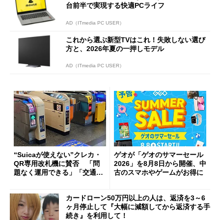
台前半で実現する快適PCライフ
AD（ITmedia PC USER）
これから選ぶ新型TVはこれ！失敗しない選び
方と、2026年夏の一押しモデル
AD（ITmedia PC USER）
“Suicaが使えない”クレカ・
ゲオが「ゲオのサマーセール
QR専用改札機に賛否 「問
2026」を8月8日から開催、中
題なく運用できる」「交通系I
古のスマホやゲームがお得に
Cの方がスムーズ」
カードローン50万円以上の人は、返済を3～6
ヶ月停止して『大幅に減額してから返済する手
続き』を利用して！