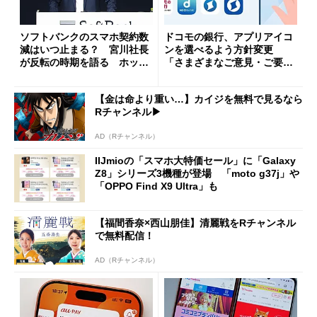
ソフトバンクのスマホ契約数
ドコモの銀行、アプリアイコ
減はいつ止まる？ 宮川社長
ンを選べるよう方針変更
が反転の時期を語る ホッピ
「さまざまなご意見・ご要望
ング対策は「真剣にやりすぎ
を踏まえ」
た」
【金は命より重い…】カイジを無料で見るなら
Rチャンネル▶︎
AD（Rチャンネル）
IIJmioの「スマホ大特価セール」に「Galaxy
Z8」シリーズ3機種が登場 「moto g37j」や
「OPPO Find X9 Ultra」も
【福間香奈×西山朋佳】清麗戦をRチャンネル
で無料配信！
AD（Rチャンネル）