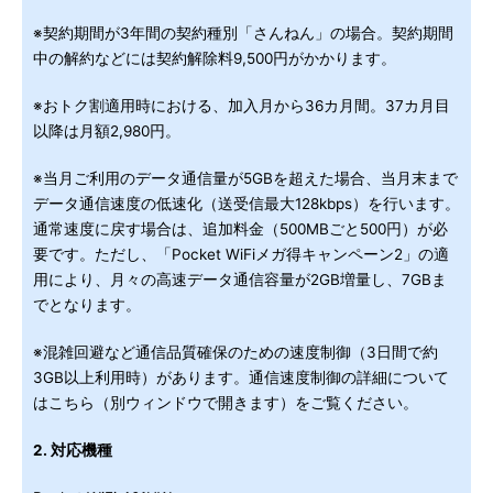
※契約期間が3年間の契約種別「さんねん」の場合。契約期間
中の解約などには契約解除料9,500円がかかります。
※おトク割適用時における、加入月から36カ月間。37カ月目
以降は月額2,980円。
※当月ご利用のデータ通信量が5GBを超えた場合、当月末まで
データ通信速度の低速化（送受信最大128kbps）を行います。
通常速度に戻す場合は、追加料金（500MBごと500円）が必
要です。ただし、「Pocket WiFiメガ得キャンペーン2」の適
用により、月々の高速データ通信容量が2GB増量し、7GBま
でとなります。
※混雑回避など通信品質確保のための速度制御（3日間で約
3GB以上利用時）があります。通信速度制御の詳細について
はこちら（別ウィンドウで開きます）をご覧ください。
2. 対応機種