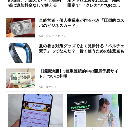
約機能」、楽天モバイル契約
京メトロ上野駅に設置 期間
者は追加料金なしで使える
限定で “クレカ”と“QRコー
ド”専用
全経営者・個人事業主が作るべき「圧倒的コス
パのビジネスカード」
AD（クレディセゾン）
夏の暑さ対策グッズでよく見掛ける「ペルチェ
素子」ってなんだ？ 賢く使うための注意点も
【話題沸騰】3連単連続的中の競馬予想サイ
ト、ついに判明
AD（ルーツ）