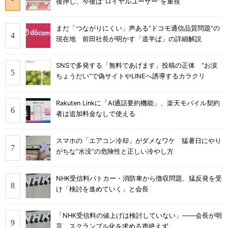
後押し、今後は“ロイヤルユーザー”を重視
まだ「つながりにくい」声ある“ドコモ通信品質問題”の
現在地 前田社長が明かす「道半ば」の詳細解説
SNSで多発する「無料であげます」投稿の正体 “お涙
ちょうだい”で偽サイトやLINEへ誘導するカラクリ
Rakuten Linkに「AI通話要約機能」、楽天モバイル契約
者は追加料金なしで使える
スマホの「エアコン冷却」がダメなワケ 猛暑日にやり
がちな“水没”の危険性と正しい冷やし方
NHK受信料パトカー・消防車から徴収問題、猛反発を受
け「検討を進めていく」と会長
「NHK受信料の値上げは検討していない」――会長が明
言 スクランブル化を求める声絶えず