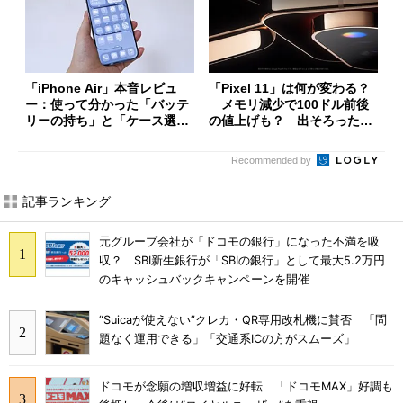
「iPhone Air」本音レビュ
「Pixel 11」は何が変わる？
ー：使って分かった「バッテ
メモリ減少で100ドル前後
リーの持ち」と「ケース選
の値上げも？ 出そろったう
び」の悩ましさ
わさを整理する
Recommended by
記事ランキング
元グループ会社が「ドコモの銀行」になった不満を吸
収？ SBI新生銀行が「SBIの銀行」として最大5.2万円
のキャッシュバックキャンペーンを開催
“Suicaが使えない”クレカ・QR専用改札機に賛否 「問
題なく運用できる」「交通系ICの方がスムーズ」
ドコモが念願の増収増益に好転 「ドコモMAX」好調も