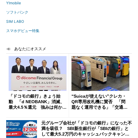
Y!mobile
ソフトバンク
SIM LABO
スマホデビュー特集
あなたにオススメ
「ドコモの銀行」きょう始
“Suicaが使えない”クレカ・
動 「d NEOBANK」消滅、
QR専用改札機に賛否 「問
最大4.5％還元 強みは何か解
題なく運用できる」「交通系I
説
Cの方がスムーズ」
元グループ会社が「ドコモの銀行」になった不
満を吸収？ SBI新生銀行が「SBIの銀行」と
して最大5.2万円のキャッシュバックキャンペ