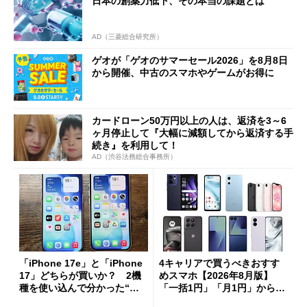
日本の創薬力低下、その本当の課題とは
AD（三菱総合研究所）
ゲオが「ゲオのサマーセール2026」を8月8日
から開催、中古のスマホやゲームがお得に
カードローン50万円以上の人は、返済を3～6
ヶ月停止して『大幅に減額してから返済する手
続き』を利用して！
AD（渋谷法務総合事務所）
「iPhone 17e」と「iPhone
4キャリアで買うべきおすす
17」どちらが買いか？ 2機
めスマホ【2026年8月版】
種を使い込んで分かった“ス
「一括1円」「月1円」からお
ペック表にない違い”
得なiPhone／Pixel／Galaxy