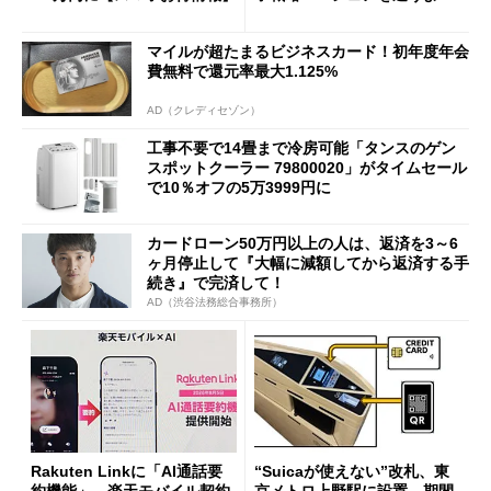
も既存ユーザーを大切に」
マイルが超たまるビジネスカード！初年度年会
費無料で還元率最大1.125%
AD（クレディセゾン）
工事不要で14畳まで冷房可能「タンスのゲン
スポットクーラー 79800020」がタイムセール
で10％オフの5万3999円に
カードローン50万円以上の人は、返済を3～6
ヶ月停止して『大幅に減額してから返済する手
続き』で完済して！
AD（渋谷法務総合事務所）
Rakuten Linkに「AI通話要
“Suicaが使えない”改札、東