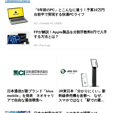
ーンを開催
「5年前のPC」とこんなに違う！予算10万円
台前半で実現する快適PCライフ
AD（ITmedia PC USER）
FPが解説！Apple製品を分割手数料0円で入手
する方法とは？
AD（Fav-Log）
日本通信が新ブランド「blue
JR東日本「分かりにくい」新
mobile」を発表 ネオキャリ
幹線券売機を改善へ なぜ、
アで自由な通信環境へ
スマホではなく「駅での最短
1分購入」を実現？