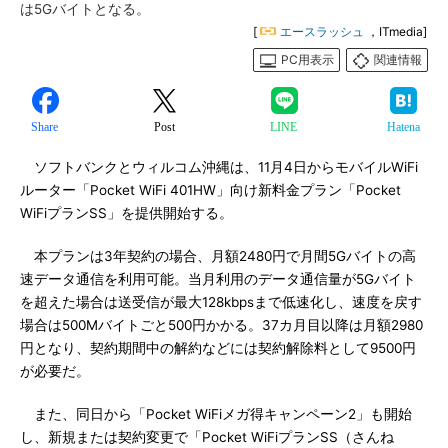
は5Gバイトとなる。
[
エースラッシュ
，ITmedia]
PC用表示
関連情報
Share
Post
LINE
Hatena
ソフトバンクとウィルコム沖縄は、11月4日からモバイルWiFi
ルーター「Pocket WiFi 401HW」向け新料金プラン「Pocket
WiFiプランSS」を提供開始する。
本プランは3年契約の場合、月額2480円で月間5Gバイトの高
速データ通信を利用可能。当月利用のデータ通信量が5Gバイト
を超えた場合は送受信が最大128kbpsまで低速化し、速度を戻す
場合は500Mバイトごと500円かかる。37カ月目以降は月額2980
円となり、契約期間中の解約などには契約解除料として9500円
が必要だ。
また、同日から「Pocket WiFiメガ得キャンペーン2」も開始
し、新規または契約変更で「Pocket WiFiプランSS（さんね