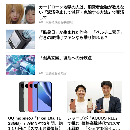
まで
カードローン地獄の人は、消費者金融が教えな
い『返済停止して減額・免除する方法』で完済
して
AD（渋谷法務総合事務所）
「酷暑日」が生まれた昨今 「ペルチェ素子」
付きの腰掛けファンなら乗り切れる？
「創薬立国」復活への分岐点
AD（三菱総合研究所）
UQ mobileの「Pixel 10a（1
シャープが「AQUOS R11」
28GB）」がMNPで2年間、約
で挑む“価格高騰時代”のスマ
1.1万円に【スマホお得情報】
ホ戦略 「シェアを追うより