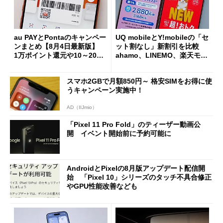
au PAYとPontaのキャンペー
UQ mobileとY!mobileの「セ
ンまとめ【8月4日最新版】
ット割なし」新割引を比較
1万ポイント還元や10～20％
ahamo、LINEMO、楽天モバ
還元あり
イルよりもお得？
スマホ2GBで月額850円～ 格安SIMをお得に使
うキャンペーン実施中！
AD（IIJmio）
「Pixel 11 Pro Fold」のティーザー動画公
開 イベント開始前に予約可能に
AndroidとPixelの8月版アップデート配信開
始 「Pixel 10」シリーズのタッチ不具合修正
やGPU性能改善なども