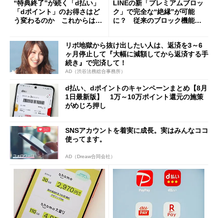
“特典終了”が続く「d払い」
LINEの新「プレミアムブロッ
「dポイント」のお得さはど
ク」で完全な“絶縁”が可能
う変わるのか これからは
に？ 従来のブロック機能と
「dカード」の利用が得策？
の決定的な違い
リボ地獄から抜け出したい人は、返済を3～6
ヶ月停止して『大幅に減額してから返済する手
続き』で完済して！
AD（渋谷法務総合事務所）
d払い、dポイントのキャンペーンまとめ【8月
1日最新版】 1万～10万ポイント還元の施策
がめじろ押し
SNSアカウントを着実に成長。実はみんなココ
使ってます。
AD（Dreaw合同会社）