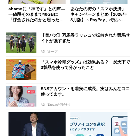
ahamoに「神です」との声―
あなたの街の「スマホ決済」
―値段そのままで40GBに
キャンペーンまとめ【2026年
「課金されたのかと思った」
8月版】～PayPay、d払い、a
と戸惑いも
u PAY、楽天ペイ
【鬼バズ】万馬券ラッシュで拡散された競馬サ
イトが強すぎた
AD（ルーツ）
「スマホ冷却グッズ」は効果ある？ 炎天下で
3製品を使って分かったこと
SNSアカウントを着実に成長。実はみんなココ
使ってます。
AD（Dreaw合同会社）