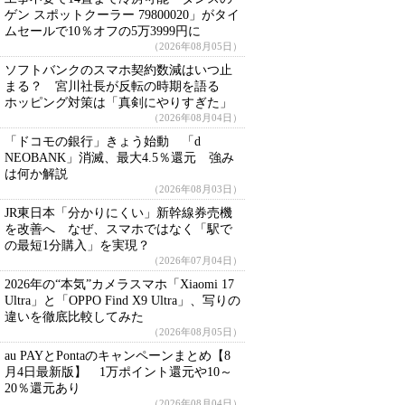
ゲン スポットクーラー 79800020」がタイ
ムセールで10％オフの5万3999円に
（2026年08月05日）
ソフトバンクのスマホ契約数減はいつ止
まる？ 宮川社長が反転の時期を語る
ホッピング対策は「真剣にやりすぎた」
（2026年08月04日）
「ドコモの銀行」きょう始動 「d
NEOBANK」消滅、最大4.5％還元 強み
は何か解説
（2026年08月03日）
JR東日本「分かりにくい」新幹線券売機
を改善へ なぜ、スマホではなく「駅で
の最短1分購入」を実現？
（2026年07月04日）
2026年の“本気”カメラスマホ「Xiaomi 17
Ultra」と「OPPO Find X9 Ultra」、写りの
違いを徹底比較してみた
（2026年08月05日）
au PAYとPontaのキャンペーンまとめ【8
月4日最新版】 1万ポイント還元や10～
20％還元あり
（2026年08月04日）