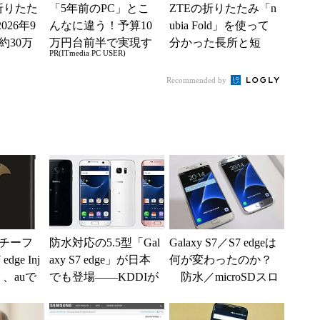
「折りたた
「5年前のPC」とこ
ZTEの折りたたみ「n
2026年9
んなに違う！予算10
ubia Fold」を使って
約30万
万円台前半で実現す
分かった長所と短
PR(ITmedia PC USER)
復活と...
る快適PCライフ
所 2年6万円台で価
格破壊をもたら...
Recommended by
チーフ
防水対応の5.5型「Gal
Galaxy S7／S7 edgeは
edge Inj
axy S7 edge」が日本
何が変わったのか？
on」、auで
でも登場――KDDIが
防水／microSDスロ
5月19日に発売
ット復活の経緯は？
...