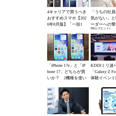
4キャリアで買うべき
「うちの社員
おすすめスマホ【202
気がない」と
6年8月版】「一括1
ーダーへの警
PR(ビズヒント)
円」「月1円」からお
律型組織をつ
得なiPhone／...
に外せない、
一つの順番
「iPhone 17e」と「iP
KDDIミリ波
hone 17」どちらが買
「Galaxy Z F
いか？ 2機種を使い
体験イベン
込んで分かった“スペ
VTuber動画
ッ...
で