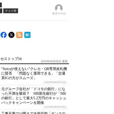
ノ
チョイ得
マイページ
セストップ10
2026年08月06日 更新
“Suicaが使えない”クレカ・QR専用改札機
に賛否 「問題なく運用できる」「交通
系ICの方がスムーズ」
（2026年08月05日）
元グループ会社が「ドコモの銀行」にな
った不満を吸収？ SBI新生銀行が「SBI
の銀行」として最大5.2万円のキャッシュ
バックキャンペーンを開催
（2026年08月05日）
工事不要で14畳まで冷房可能「タンスの