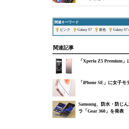
関連キーワード
ピンク
|
Galaxy S7
|
新色
|
Galaxy S7 
関連記事
「Xperia Z5 Prem
「iPhone SE」に女
Samsung、防水・防じん対
ラ「Gear 360」を発表