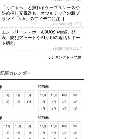
「くにゃっ」と握れるケーブルケースや
斜め挿し充電器も オウルテックの新ブ
ランド「soft」のアイデアに注目
（2026年08月05日）
エントリースマホ「AQUOS wish6」発
表 防犯アラートやAI活用の電話サポー
ト機能
（2026年08月05日）
ランキングトップ30
去記事カレンダー
年
2025年
7月
6月
5月
12月
11月
10月
9月
3月
2月
1月
8月
7月
6月
5月
4月
3月
2月
1月
年
2023年
11月
10月
9月
12月
11月
10月
9月
7月
6月
5月
8月
7月
6月
5月