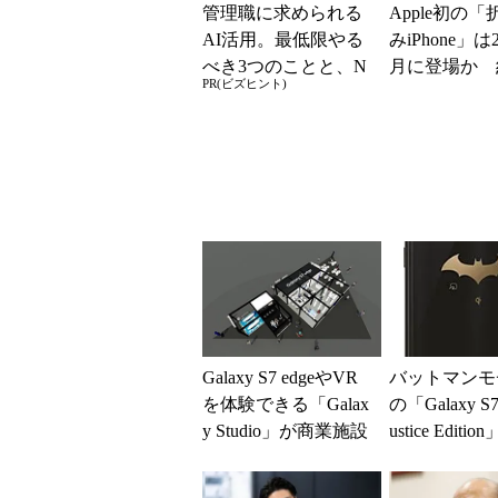
管理職に求められる
Apple初の
AI活用。最低限やる
みiPhone」は
べき3つのことと、N
月に登場か 
PR(ビズヒント)
Gな自己認識
円でTouch ID
Galaxy S7 edgeやVR
バットマンモ
を体験できる「Galax
の「Galaxy S7 
y Studio」が商業施設
ustice Editi
「KITTE」...
10...