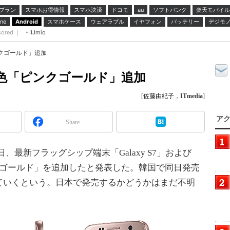
プラン
スマホお得情報
スマホ決済
ドコモ
ソフトバンク
楽天モバイル
au
スマホケース
ウェアラブル
イヤフォン
バッテリー
デジモ
ne
Android
sored ｜
IIJmio
「ピンクゴールド」追加
dgeに新色「ピンクゴールド」追加
[
佐藤由紀子
，
ITmedia
]
アク
Share
4月20日、最新フラッグシップ端末「Galaxy S7」および
色「ピンクゴールド」を追加したと発表した。韓国で同日発売
ていくという。日本で発売するかどうかはまだ不明