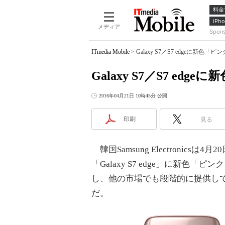
料金
iPho
メディア
Spon
ITmedia Mobile
>
Galaxy S7／S7 edgeに新色
Galaxy S7／S7 e
2016年04月21日 10時45分 公開
印刷
見る
韓国Samsung Electronicsは
「Galaxy S7 edge」に新
し、他の市場でも段階的に提供し
だ。