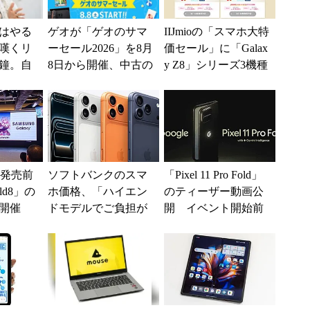
はやる
ゲオが「ゲオのサマ
IIJmioの「スマホ大特
嘆くリ
ーセール2026」を8月
価セール」に「Galax
鐘。自
8日から開催、中古の
y Z8」シリーズ3機種
くる前
スマホやゲームがお
が登場 「moto g37...
たった
得に
×発売前
ソフトバンクのスマ
「Pixel 11 Pro Fold」
old8」の
ホ価格、「ハイエン
のティーザー動画公
ト開催
ドモデルでご負担が
開 イベント開始前
を大画面
増える」 宮川社長
に予約可能に
が予告