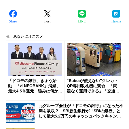
Share
Post
LINE
Hatena
あなたにオススメ
「ドコモの銀行」きょう始
“Suicaが使えない”クレカ・
動 「d NEOBANK」消滅、
QR専用改札機に賛否 「問
最大4.5％還元 強みは何か解
題なく運用できる」「交通系I
説
Cの方がスムーズ」
元グループ会社が「ドコモの銀行」になった不
満を吸収？ SBI新生銀行が「SBIの銀行」と
して最大5.2万円のキャッシュバックキャンペ
ーンを開催