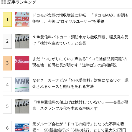
記事ランキング
ドコモが念願の増収増益に好転 「ドコモMAX」好調も
後押し、今後は“ロイヤルユーザー”を重視
NHK受信料パトカー・消防車から徴収問題、猛反発を受
け「検討を進めていく」と会長
まだ「つながりにくい」声ある“ドコモ通信品質問題”の
現在地 前田社長が明かす「道半ば」の詳細解説
なぜ？ カーナビが「NHK受信料」対象になるワケ 課
金されるケースと徴収を免れる方法
「NHK受信料の値上げは検討していない」――会長が明
言 スクランブル化を求める声絶えず
元グループ会社が「ドコモの銀行」になった不満を吸
収？ SBI新生銀行が「SBIの銀行」として最大5.2万円