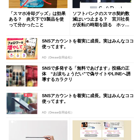
「スマホ冷却グッズ」は効果
ソフトバンクのスマホ契約数
ある？ 炎天下で3製品を使
減はいつ止まる？ 宮川社長
って分かったこと
が反転の時期を語る ホッピ
ング対策は「真剣にやりすぎ
た」
SNSアカウントを着実に成長。実はみんなココ
使ってます。
AD（Dreaw合同会社）
SNSで多発する「無料であげます」投稿の正
体 “お涙ちょうだい”で偽サイトやLINEへ誘
導するカラクリ
SNSアカウントを着実に成長。実はみんなココ
使ってます。
AD（Dreaw合同会社）