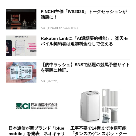
半ば」の詳細解説
FINCHI主催「IVS2026」トークセッションが
話題に！
AD（FINCHI on GOETHE）
Rakuten Linkに「AI通話要約機能」、楽天モ
バイル契約者は追加料金なしで使える
【的中ラッシュ】SNSで話題の競馬予想サイト
を実際に検証。
AD（ルーツ）
日本通信が新ブランド「blue
工事不要で14畳まで冷房可能
mobile」を発表 ネオキャリ
「タンスのゲン スポットクー