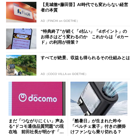
【見城徹×藤田晋】AI時代でも変わらない経営
者の本質
AD（FINCHI on GOETHE）
“特典終了”が続く「d払い」「dポイント」の
お得さはどう変わるのか これからは「dカー
ド」の利用が得策？
すべてが絶景、収益も得られるその仕組みとは
AD（COCO VILLA on GOETHE）
まだ「つながりにくい」声あ
「酷暑日」が生まれた昨今
る“ドコモ通信品質問題”の現
「ペルチェ素子」付きの腰掛
在地 前田社長が明かす「道
けファンなら乗り切れる？