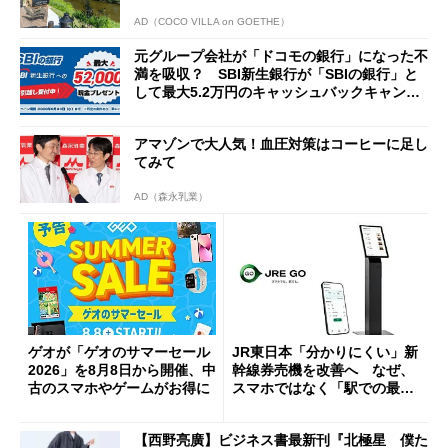
AD（COCO VILLA on GOETHE）
元グループ会社が「ドコモの銀行」になった不
満を吸収？ SBI新生銀行が「SBIの銀行」と
して最大5.2万円のキャッシュバックキャンペ
ーンを開催
アマゾンで大人気！血圧対策はコーヒーに足し
てみて
AD（森永乳業）
ゲオが「ゲオのサマーセール
JR東日本「分かりにくい」新
2026」を8月8日から開催、中
幹線券売機を改善へ なぜ、
古のスマホやゲームがお得に
スマホではなく「駅での最短
1分購入」を実現？
【西野亮廣】ビジネス書最新刊『北極星 僕た