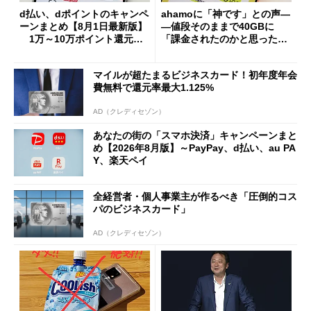
d払い、dポイントのキャンペ
ahamoに「神です」との声―
ーンまとめ【8月1日最新版】
―値段そのままで40GBに
1万～10万ポイント還元の
「課金されたのかと思った」
施策がめじろ押し
と戸惑いも
マイルが超たまるビジネスカード！初年度年会
費無料で還元率最大1.125%
AD（クレディセゾン）
あなたの街の「スマホ決済」キャンペーンまと
め【2026年8月版】～PayPay、d払い、au PA
Y、楽天ペイ
全経営者・個人事業主が作るべき「圧倒的コス
パのビジネスカード」
AD（クレディセゾン）