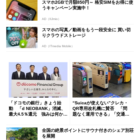
スマホ2GBで月額850円～ 格安SIMをお得に使
うキャンペーン実施中！
AD（IIJmio）
スマホの写真／動画をもう一段安全に 買い切
りクラウドストレージ
AD（ITmedia Mobile）
「ドコモの銀行」きょう始
“Suicaが使えない”クレカ・
動 「d NEOBANK」消滅、
QR専用改札機に賛否 「問
最大4.5％還元 強みは何か解
題なく運用できる」「交通系I
説
Cの方がスムーズ」
全国の絶景ポイントにサウナ付きのシェア別荘
を展開