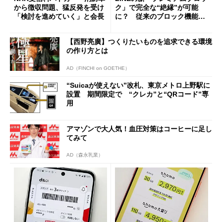
から徴収問題、猛反発を受け
ク」で完全な“絶縁”が可能
「検討を進めていく」と会長
に？ 従来のブロック機能と
の決定的な違い
【西野亮廣】つくりたいものを追求できる環境
の作り方とは
AD（FINCHI on GOETHE）
“Suicaが使えない”改札、東京メトロ上野駅に
設置 期間限定で “クレカ”と“QRコード”専
用
アマゾンで大人気！血圧対策はコーヒーに足し
てみて
AD（森永乳業）