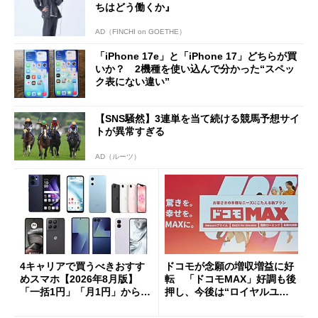
ちはどう働くか』
AD（FINCHI on GOETHE）
「iPhone 17e」と「iPhone 17」どちらが買
いか？ 2機種を使い込んで分かった“スペッ
ク表にない違い”
【SNS騒然】3連単を当て続ける競馬予想サイ
トが異常すぎる
AD（ルーツ）
4キャリアで買うべきおすす
ドコモが念願の増収増益に好
めスマホ【2026年8月版】
転 「ドコモMAX」好調も後
「一括1円」「月1円」からお
押し、今後は“ロイヤルユー
得なiPhone／Pixel／Galaxy
ザー”を重視
まで