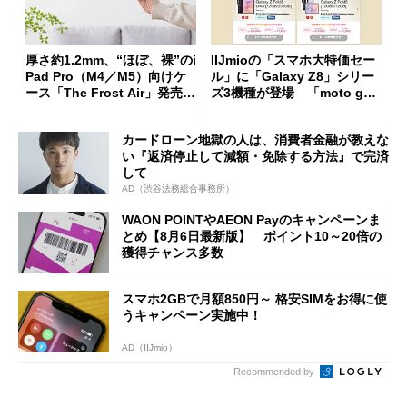
厚さ約1.2mm、“ほぼ、裸”のi
IIJmioの「スマホ大特価セー
Pad Pro（M4／M5）向けケ
ル」に「Galaxy Z8」シリー
ース「The Frost Air」発売
ズ3機種が登場 「moto g37
ケースフィニットから
j」や「OPPO Find X9 Ultr
a」も
カードローン地獄の人は、消費者金融が教えな
い『返済停止して減額・免除する方法』で完済
して
AD（渋谷法務総合事務所）
WAON POINTやAEON Payのキャンペーンま
とめ【8月6日最新版】 ポイント10～20倍の
獲得チャンス多数
スマホ2GBで月額850円～ 格安SIMをお得に使
うキャンペーン実施中！
AD（IIJmio）
Recommended by