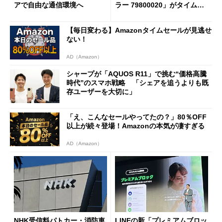
アで自由な通信環境へ
ラー 79800020」がタイムセ
ールで10％オフの5万3999円
に
【毎日変わる】Amazonタイムセールが見逃せ
ない！
AD（Amazon）
シャープが「AQUOS R11」で挑む“価格高騰
時代”のスマホ戦略 「シェアを追うよりも既
存ユーザーを大切に」
「え、こんなセールやってたの？」80％OFF
以上が続々登場！Amazonの本気が凄すぎる
AD（Amazon）
NHK受信料パトカー・消防車
LINEの新「プレミアムブロッ