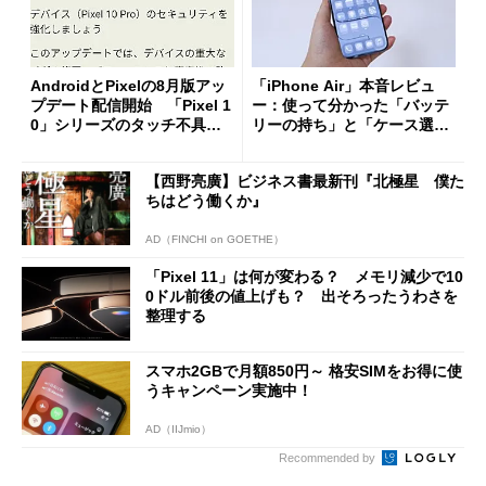
AndroidとPixelの8月版アッ
「iPhone Air」本音レビュ
プデート配信開始 「Pixel 1
ー：使って分かった「バッテ
0」シリーズのタッチ不具合
リーの持ち」と「ケース選
修正やGPU性能改善なども
び」の悩ましさ
【西野亮廣】ビジネス書最新刊『北極星 僕た
ちはどう働くか』
AD（FINCHI on GOETHE）
「Pixel 11」は何が変わる？ メモリ減少で10
0ドル前後の値上げも？ 出そろったうわさを
整理する
スマホ2GBで月額850円～ 格安SIMをお得に使
うキャンペーン実施中！
AD（IIJmio）
Recommended by