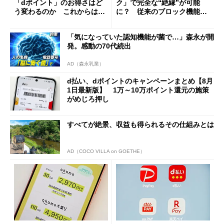
「dポイント」のお得さはど
ク」で完全な“絶縁”が可能
う変わるのか これからは
に？ 従来のブロック機能と
「dカード」の利用が得策？
の決定的な違い
「気になっていた認知機能が菌で…」森永が開
発。感動の70代続出
AD（森永乳業）
d払い、dポイントのキャンペーンまとめ【8月
1日最新版】 1万～10万ポイント還元の施策
がめじろ押し
すべてが絶景、収益も得られるその仕組みとは
AD（COCO VILLA on GOETHE）