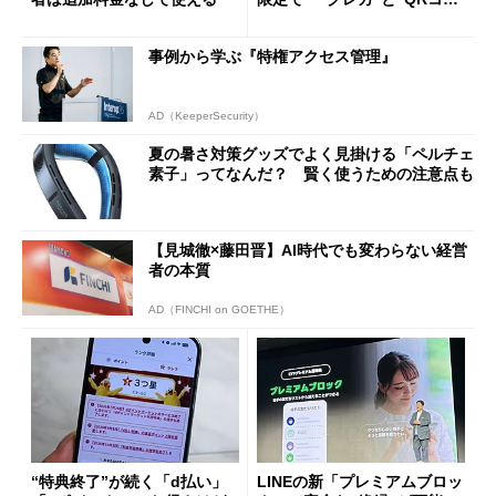
ド”専用
事例から学ぶ『特権アクセス管理』
AD（KeeperSecurity）
夏の暑さ対策グッズでよく見掛ける「ペルチェ
素子」ってなんだ？ 賢く使うための注意点も
【見城徹×藤田晋】AI時代でも変わらない経営
者の本質
AD（FINCHI on GOETHE）
“特典終了”が続く「d払い」
LINEの新「プレミアムブロッ