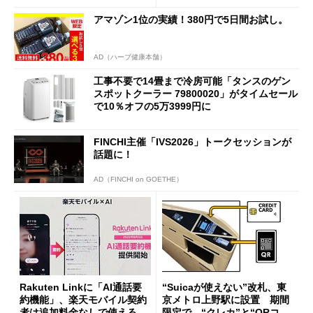
アマゾン1位の実績！380円で5日間お試し。
AD（ハーブ健康本舗）
工事不要で14畳まで冷房可能「タンスのゲン
スポットクーラー 79800020」がタイムセール
で10％オフの5万3999円に
FINCHI主催「IVS2026」トークセッションが
話題に！
AD（FINCHI on GOETHE）
Rakuten Linkに「AI通話要
“Suicaが使えない”改札、東
約機能」、楽天モバイル契約
京メトロ上野駅に設置 期間
者は追加料金なしで使える
限定で “クレカ”と“QRコー