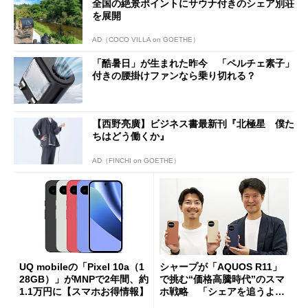
全国の絶景ポイントにサウナ付きのシェア別荘
を展開
AD（COCO VILLA on GOETHE）
「酷暑日」が生まれた昨今 「ペルチェ素子」
付きの腰掛けファンなら乗り切れる？
【西野亮廣】ビジネス書最新刊『北極星 僕た
ちはどう働くか』
AD（FINCHI on GOETHE）
UQ mobileの「Pixel 10a（1
シャープが「AQUOS R11」
28GB）」がMNPで2年間、約
で挑む“価格高騰時代”のスマ
1.1万円に【スマホお得情報】
ホ戦略 「シェアを追うより
も既存ユーザーを大切に」