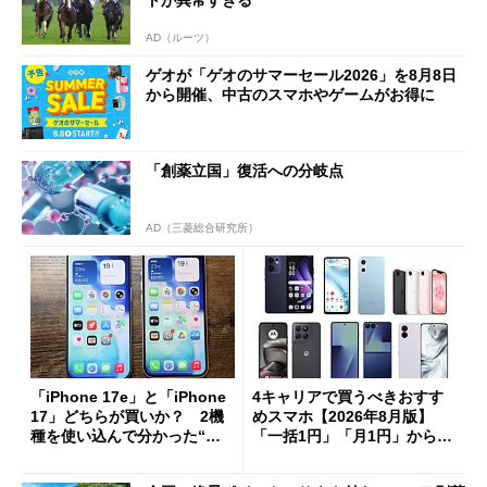
AD（ルーツ）
ゲオが「ゲオのサマーセール2026」を8月8日
から開催、中古のスマホやゲームがお得に
「創薬立国」復活への分岐点
AD（三菱総合研究所）
「iPhone 17e」と「iPhone
4キャリアで買うべきおすす
17」どちらが買いか？ 2機
めスマホ【2026年8月版】
種を使い込んで分かった“ス
「一括1円」「月1円」からお
ペック表にない違い”
得なiPhone／Pixel／Galaxy
まで