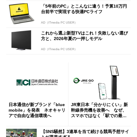
「5年前のPC」とこんなに違う！予算10万円
台前半で実現する快適PCライフ
AD（ITmedia PC USER）
これから選ぶ新型TVはこれ！失敗しない選び
方と、2026年夏の一押しモデル
AD（ITmedia PC USER）
日本通信が新ブランド「blue
JR東日本「分かりにくい」新
mobile」を発表 ネオキャリ
幹線券売機を改善へ なぜ、
アで自由な通信環境へ
スマホではなく「駅での最短
1分購入」を実現？
【SNS騒然】3連単を当て続ける競馬予想サイ
トが異常すぎる