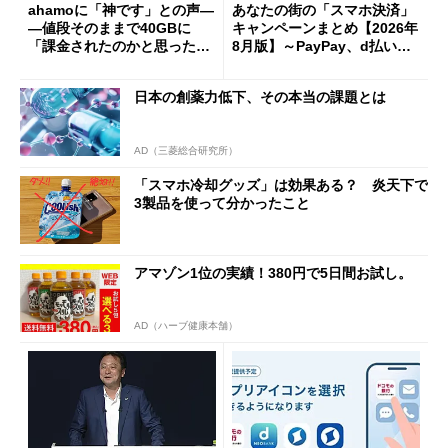
ahamoに「神です」との声―
あなたの街の「スマホ決済」
―値段そのままで40GBに
キャンペーンまとめ【2026年
「課金されたのかと思った」
8月版】～PayPay、d払い、a
と戸惑いも
u PAY、楽天ペイ
日本の創薬力低下、その本当の課題とは
AD（三菱総合研究所）
「スマホ冷却グッズ」は効果ある？ 炎天下で
3製品を使って分かったこと
アマゾン1位の実績！380円で5日間お試し。
AD（ハーブ健康本舗）