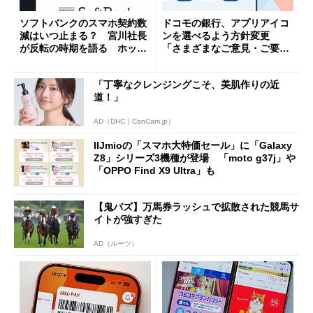
ソフトバンクのスマホ契約数
ドコモの銀行、アプリアイコ
減はいつ止まる？ 宮川社長
ンを選べるよう方針変更
が反転の時期を語る ホッピ
「さまざまなご意見・ご要望
ング対策は「真剣にやりすぎ
を踏まえ」
た」
「丁寧なクレンジングこそ、美肌作りの近
道！」
AD（DHC｜CanCam.jp）
IIJmioの「スマホ大特価セール」に「Galaxy
Z8」シリーズ3機種が登場 「moto g37j」や
「OPPO Find X9 Ultra」も
【鬼バズ】万馬券ラッシュで拡散された競馬サ
イトが強すぎた
AD（ルーツ）