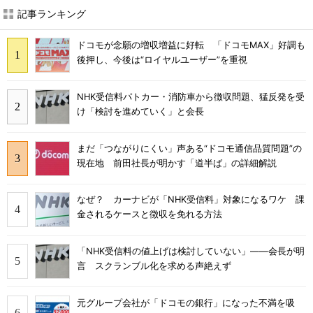
記事ランキング
ドコモが念願の増収増益に好転 「ドコモMAX」好調も
後押し、今後は“ロイヤルユーザー”を重視
NHK受信料パトカー・消防車から徴収問題、猛反発を受
け「検討を進めていく」と会長
まだ「つながりにくい」声ある“ドコモ通信品質問題”の
現在地 前田社長が明かす「道半ば」の詳細解説
なぜ？ カーナビが「NHK受信料」対象になるワケ 課
金されるケースと徴収を免れる方法
「NHK受信料の値上げは検討していない」――会長が明
言 スクランブル化を求める声絶えず
元グループ会社が「ドコモの銀行」になった不満を吸