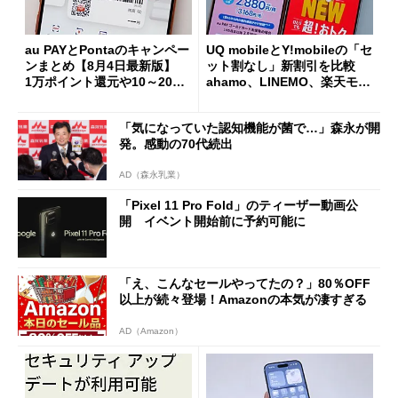
au PAYとPontaのキャンペー
UQ mobileとY!mobileの「セ
ンまとめ【8月4日最新版】
ット割なし」新割引を比較
1万ポイント還元や10～20％
ahamo、LINEMO、楽天モバ
還元あり
イルよりもお得？
「気になっていた認知機能が菌で…」森永が開
発。感動の70代続出
AD（森永乳業）
「Pixel 11 Pro Fold」のティーザー動画公
開 イベント開始前に予約可能に
「え、こんなセールやってたの？」80％OFF
以上が続々登場！Amazonの本気が凄すぎる
AD（Amazon）