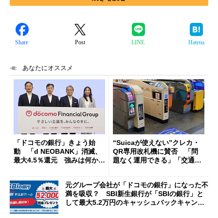
Share
Post
LINE
Hatena
あなたにオススメ
「ドコモの銀行」きょう始
“Suicaが使えない”クレカ・
動 「d NEOBANK」消滅、
QR専用改札機に賛否 「問
最大4.5％還元 強みは何か解
題なく運用できる」「交通系I
説
Cの方がスムーズ」
元グループ会社が「ドコモの銀行」になった不
満を吸収？ SBI新生銀行が「SBIの銀行」と
して最大5.2万円のキャッシュバックキャンペ
ーンを開催