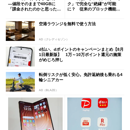
―値段そのままで40GBに
ク」で完全な“絶縁”が可能
「課金されたのかと思った」
に？ 従来のブロック機能と
と戸惑いも
の決定的な違い
空港ラウンジを無料で使う方法
AD（クレディセゾン）
d払い、dポイントのキャンペーンまとめ【8月
1日最新版】 1万～10万ポイント還元の施策
がめじろ押し
転倒リスクが低く安心。免許返納後も乗れる4
輪シニアカー
AD（BLAZE）