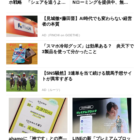
ホ戦略 「シェアを追うより
Nローミングを提供中、無料
も既存ユーザーを大切に」
Wi-Fi「00000JAPAN」も開
放
【見城徹×藤田晋】AI時代でも変わらない経営
者の本質
AD（FINCHI on GOETHE）
「スマホ冷却グッズ」は効果ある？ 炎天下で
3製品を使って分かったこと
【SNS騒然】3連単を当て続ける競馬予想サイ
トが異常すぎる
AD（ルーツ）
ahamoに「神です」との声―
LINEの新「プレミアムブロッ