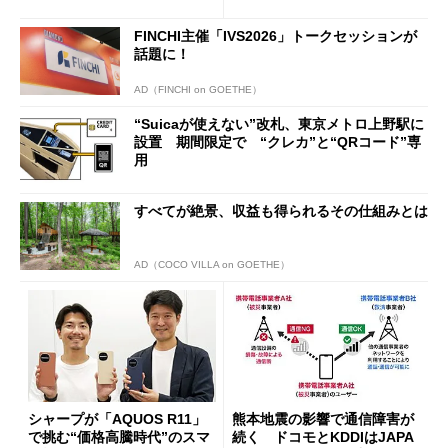
行」として最大5.2万円のキャ
ッシュバックキャンペーンを
FINCHI主催「IVS2026」トークセッションが
開催
話題に！
AD（FINCHI on GOETHE）
“Suicaが使えない”改札、東京メトロ上野駅に
設置 期間限定で “クレカ”と“QRコード”専
用
すべてが絶景、収益も得られるその仕組みとは
AD（COCO VILLA on GOETHE）
シャープが「AQUOS R11」
熊本地震の影響で通信障害が
で挑む“価格高騰時代”のスマ
続く ドコモとKDDIはJAPA