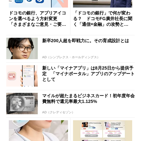
ドコモの銀行、アプリアイコ
「ドコモの銀行」で何が変わ
ンを選べるよう方針変更
る？ ドコモFG廣井社長に聞
「さまざまなご意見・ご要望
く「通信×金融」の攻勢とグ
を踏まえ」
ループ戦略
新卒200人超を即戦力に。その育成設計とは
AD（シンプレクス・ホールディングス）
新しい「マイナアプリ」は8月25日から提供予
定 「マイナポータル」アプリのアップデート
として
マイルが超たまるビジネスカード！初年度年会
費無料で還元率最大1.125%
AD（クレディセゾン）