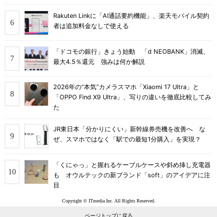
Rakuten Linkに「AI通話要約機能」、楽天モバイル契約
者は追加料金なしで使える
「ドコモの銀行」きょう始動 「d NEOBANK」消滅、
最大4.5％還元 強みは何か解説
2026年の“本気”カメラスマホ「Xiaomi 17 Ultra」と
「OPPO Find X9 Ultra」、写りの違いを徹底比較してみ
た
JR東日本「分かりにくい」新幹線券売機を改善へ な
ぜ、スマホではなく「駅での最短1分購入」を実現？
「くにゃっ」と握れるケーブルケースや斜め挿し充電器
も オウルテックの新ブランド「soft」のアイデアに注
目
Copyright © ITmedia Inc. All Rights Reserved.
ページトップに戻る