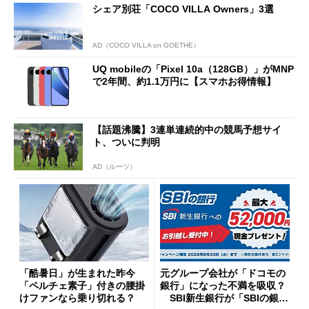
シェア別荘「COCO VILLA Owners」3選
AD（COCO VILLA on GOETHE）
UQ mobileの「Pixel 10a（128GB）」がMNP
で2年間、約1.1万円に【スマホお得情報】
【話題沸騰】3連単連続的中の競馬予想サイ
ト、ついに判明
AD（ルーツ）
「酷暑日」が生まれた昨今
元グループ会社が「ドコモの
「ペルチェ素子」付きの腰掛
銀行」になった不満を吸収？
けファンなら乗り切れる？
SBI新生銀行が「SBIの銀