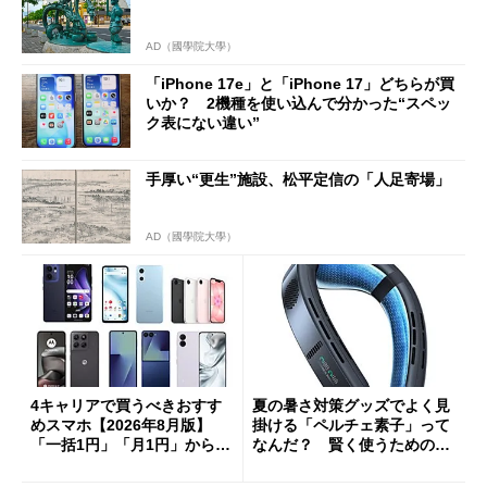
AD（國學院大學）
「iPhone 17e」と「iPhone 17」どちらが買
いか？ 2機種を使い込んで分かった“スペッ
ク表にない違い”
手厚い“更生”施設、松平定信の「人足寄場」
AD（國學院大學）
4キャリアで買うべきおすす
夏の暑さ対策グッズでよく見
めスマホ【2026年8月版】
掛ける「ペルチェ素子」って
「一括1円」「月1円」からお
なんだ？ 賢く使うための注
得なiPhone／Pixel／Galaxy
意点も
まで