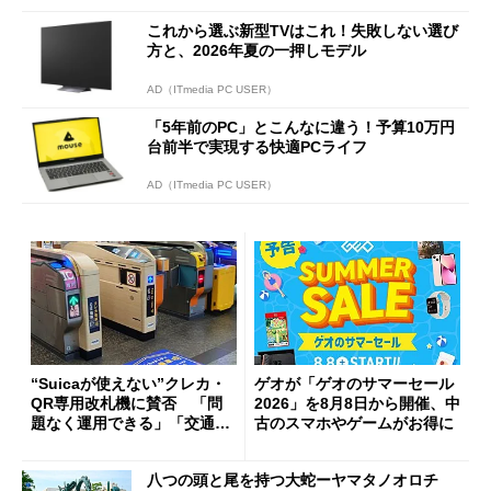
これから選ぶ新型TVはこれ！失敗しない選び
方と、2026年夏の一押しモデル
AD（ITmedia PC USER）
「5年前のPC」とこんなに違う！予算10万円
台前半で実現する快適PCライフ
AD（ITmedia PC USER）
“Suicaが使えない”クレカ・
ゲオが「ゲオのサマーセール
QR専用改札機に賛否 「問
2026」を8月8日から開催、中
題なく運用できる」「交通系I
古のスマホやゲームがお得に
Cの方がスムーズ」
八つの頭と尾を持つ大蛇ーヤマタノオロチ