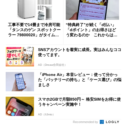
工事不要で14畳まで冷房可能
“特典終了”が続く「d払い」
「タンスのゲン スポットクー
「dポイント」のお得さはど
ラー 79800020」がタイムセ
う変わるのか これからは
ールで10％オフの5万3999円
「dカード」の利用が得策？
に
SNSアカウントを着実に成長。実はみんなココ
使ってます。
AD（Dreaw合同会社）
「iPhone Air」本音レビュー：使って分かっ
た「バッテリーの持ち」と「ケース選び」の悩
ましさ
スマホ2GBで月額850円～ 格安SIMをお得に使
うキャンペーン実施中！
AD（IIJmio）
Recommended by