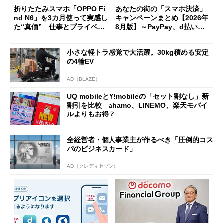
折りたたみスマホ「OPPO Fi
あなたの街の「スマホ決済」
nd N6」を3カ月使って実感し
キャンペーンまとめ【2026年
た“真価” 仕事とプライベー
8月版】～PayPay、d払い、a
トで大活躍
u PAY、楽天ペイ
小さな軽トラ感覚で大活躍。30kg積める安定
の4輪EV
AD（BLAZE）
UQ mobileとY!mobileの「セット割なし」新
割引を比較 ahamo、LINEMO、楽天モバイ
ルよりもお得？
全経営者・個人事業主が作るべき「圧倒的コス
パのビジネスカード」
AD（クレディセゾン）