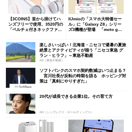
【3COINS】首から掛けてハ
IIJmioの「スマホ大特価セー
ンズフリーで使用、3520円の
ル」に「Galaxy Z8」シリー
「ペルチェ付きネックファ
ズ3機種が登場 「moto g37
ン」
j」や「OPPO Find X9 Ultr
a」も
楽しさいっぱい！北海道・ニセコで避暑の夏旅
絶景とアクティビティが揃う「ニセコ東急 グ
ラン・ヒラフ」～東急不動産
AD（東急不動産）
ソフトバンクのスマホ契約数減はいつ止まる？
宮川社長が反転の時期を語る ホッピング対
策は「真剣にやりすぎた」
20代が成長できる企業1位。その育て方
AD（シンプレクス・ホールディングス）