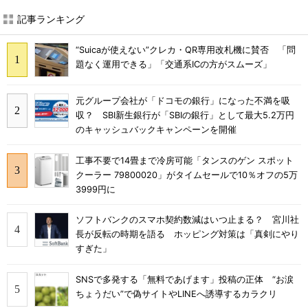
記事ランキング
“Suicaが使えない”クレカ・QR専用改札機に賛否 「問
題なく運用できる」「交通系ICの方がスムーズ」
元グループ会社が「ドコモの銀行」になった不満を吸
収？ SBI新生銀行が「SBIの銀行」として最大5.2万円
のキャッシュバックキャンペーンを開催
工事不要で14畳まで冷房可能「タンスのゲン スポット
クーラー 79800020」がタイムセールで10％オフの5万
3999円に
ソフトバンクのスマホ契約数減はいつ止まる？ 宮川社
長が反転の時期を語る ホッピング対策は「真剣にやり
すぎた」
SNSで多発する「無料であげます」投稿の正体 “お涙
ちょうだい”で偽サイトやLINEへ誘導するカラクリ