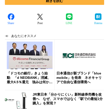
続きを読む
Share
Post
LINE
Hatena
あなたにオススメ
「ドコモの銀行」きょう始
日本通信が新ブランド「blue
動 「d NEOBANK」消滅、
mobile」を発表 ネオキャリ
最大4.5％還元 強みは何か解
アで自由な通信環境へ
説
JR東日本「分かりにくい」新幹線券売機を改
善へ なぜ、スマホではなく「駅での最短1分
購入」を実現？