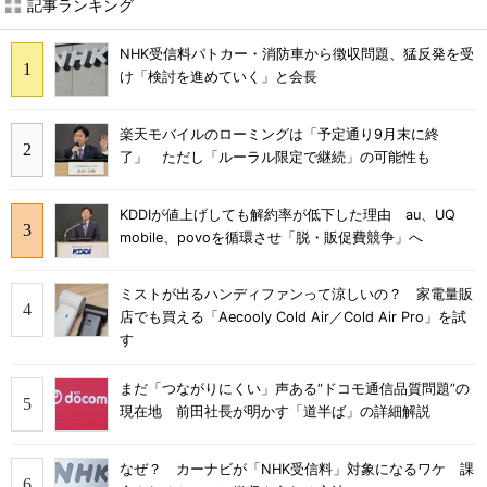
記事ランキング
NHK受信料パトカー・消防車から徴収問題、猛反発を受
け「検討を進めていく」と会長
楽天モバイルのローミングは「予定通り9月末に終
了」 ただし「ルーラル限定で継続」の可能性も
KDDIが値上げしても解約率が低下した理由 au、UQ
mobile、povoを循環させ「脱・販促費競争」へ
ミストが出るハンディファンって涼しいの？ 家電量販
店でも買える「Aecooly Cold Air／Cold Air Pro」を試
す
まだ「つながりにくい」声ある“ドコモ通信品質問題”の
現在地 前田社長が明かす「道半ば」の詳細解説
なぜ？ カーナビが「NHK受信料」対象になるワケ 課