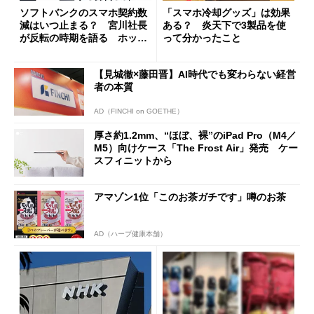
ソフトバンクのスマホ契約数
「スマホ冷却グッズ」は効果
減はいつ止まる？ 宮川社長
ある？ 炎天下で3製品を使
が反転の時期を語る ホッピ
って分かったこと
ング対策は「真剣にやりすぎ
た」
【見城徹×藤田晋】AI時代でも変わらない経営
者の本質
AD（FINCHI on GOETHE）
厚さ約1.2mm、“ほぼ、裸”のiPad Pro（M4／
M5）向けケース「The Frost Air」発売 ケー
スフィニットから
アマゾン1位「このお茶ガチです」噂のお茶
AD（ハーブ健康本舗）