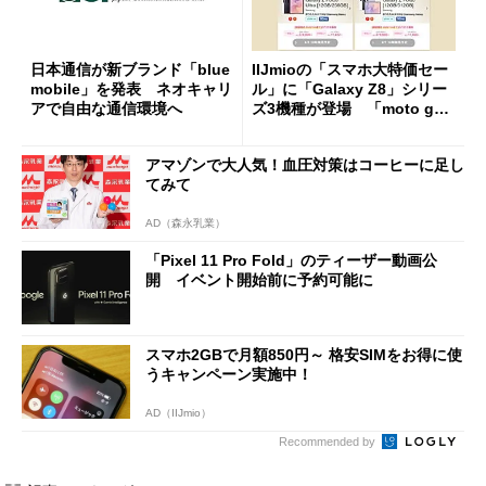
日本通信が新ブランド「blue
IIJmioの「スマホ大特価セー
mobile」を発表 ネオキャリ
ル」に「Galaxy Z8」シリー
アで自由な通信環境へ
ズ3機種が登場 「moto g37
j」や「OPPO Find X9 Ultr
a」も
アマゾンで大人気！血圧対策はコーヒーに足し
てみて
AD（森永乳業）
「Pixel 11 Pro Fold」のティーザー動画公
開 イベント開始前に予約可能に
スマホ2GBで月額850円～ 格安SIMをお得に使
うキャンペーン実施中！
AD（IIJmio）
Recommended by