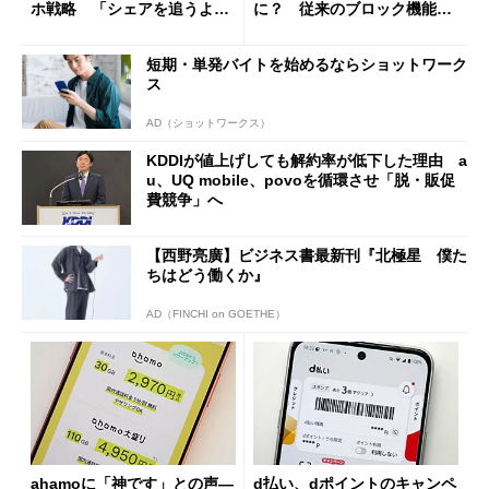
ホ戦略 「シェアを追うより
に？ 従来のブロック機能と
も既存ユーザーを大切に」
の決定的な違い
短期・単発バイトを始めるならショットワーク
ス
AD（ショットワークス）
KDDIが値上げしても解約率が低下した理由 a
u、UQ mobile、povoを循環させ「脱・販促
費競争」へ
【西野亮廣】ビジネス書最新刊『北極星 僕た
ちはどう働くか』
AD（FINCHI on GOETHE）
ahamoに「神です」との声―
d払い、dポイントのキャンペ