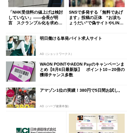
「NHK受信料の値上げは検討
SNSで多発する「無料であげ
していない」――会長が明
ます」投稿の正体 “お涙ち
言 スクランブル化を求める
ょうだい”で偽サイトやLINE
声絶えず
へ誘導するカラクリ
明日働ける単発バイト求人サイト
AD（ショットワークス）
WAON POINTやAEON Payのキャンペーンま
とめ【8月6日最新版】 ポイント10～20倍の
獲得チャンス多数
アマゾン1位の実績！380円で5日間お試し。
AD（ハーブ健康本舗）