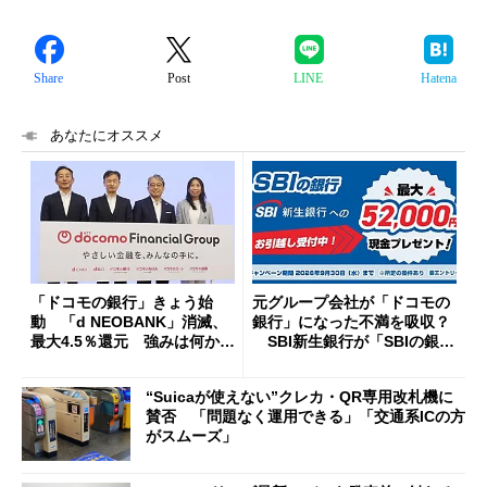
Share
Post
LINE
Hatena
あなたにオススメ
「ドコモの銀行」きょう始
元グループ会社が「ドコモの
動 「d NEOBANK」消滅、
銀行」になった不満を吸収？
最大4.5％還元 強みは何か解
SBI新生銀行が「SBIの銀
説
行」として最大5.2万円のキャ
ッシュバックキャンペーンを
“Suicaが使えない”クレカ・QR専用改札機に
開催
賛否 「問題なく運用できる」「交通系ICの方
がスムーズ」