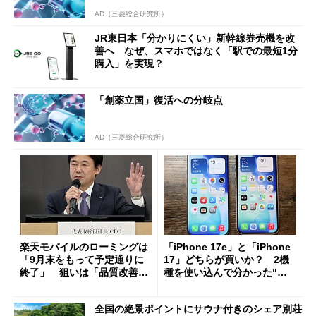
AD（三菱総合研究所）
JR東日本「分かりにくい」新幹線券売機を改
善へ なぜ、スマホではなく「駅での最短1分
購入」を実現？
「創薬立国」復活への分岐点
AD（三菱総合研究所）
楽天モバイルのローミングは
「iPhone 17e」と「iPhone
「9月末をもって予定通りに
17」どちらが買いか？ 2機
終了」 狙いは「品質改善」
種を使い込んで分かった“ス
ただし「ルーラル限定で期
ペック表にない違い”
限を切った新契約」の可能性
全国の絶景ポイントにサウナ付きのシェア別荘
も