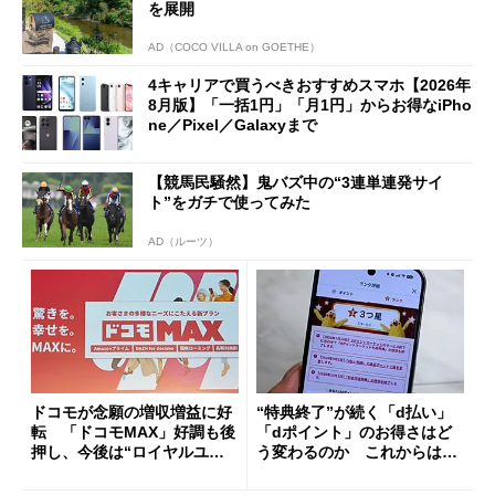
を展開
AD（COCO VILLA on GOETHE）
4キャリアで買うべきおすすめスマホ【2026年
8月版】「一括1円」「月1円」からお得なiPho
ne／Pixel／Galaxyまで
【競馬民騒然】鬼バズ中の“3連単連発サイ
ト”をガチで使ってみた
AD（ルーツ）
ドコモが念願の増収増益に好
“特典終了”が続く「d払い」
転 「ドコモMAX」好調も後
「dポイント」のお得さはど
押し、今後は“ロイヤルユー
う変わるのか これからは
ザー”を重視
「dカード」の利用が得策？