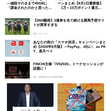
―値段そのままで40GBに
ーンまとめ【8月1日最新版】
「課金されたのかと思った」
1万～10万ポイント還元の
と戸惑いも
施策がめじろ押し
【SNS騒然】3連単を当て続ける競馬予想サイ
トが異常すぎる
AD（ルーツ）
あなたの街の「スマホ決済」キャンペーンまと
め【2026年8月版】～PayPay、d払い、au PA
Y、楽天ペイ
FINCHI主催「IVS2026」トークセッションが
話題に！
AD（FINCHI on GOETHE）