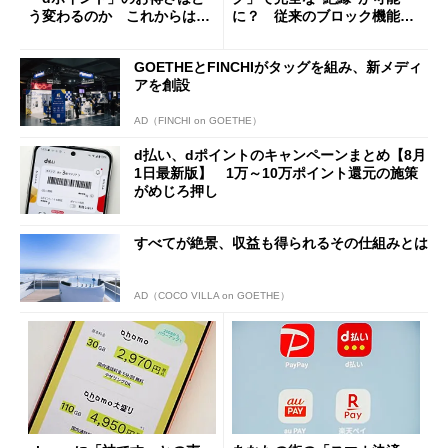
う変わるのか これからは
に？ 従来のブロック機能と
「dカード」の利用が得策？
の決定的な違い
GOETHEとFINCHIがタッグを組み、新メディ
アを創設
AD（FINCHI on GOETHE）
d払い、dポイントのキャンペーンまとめ【8月
1日最新版】 1万～10万ポイント還元の施策
がめじろ押し
すべてが絶景、収益も得られるその仕組みとは
AD（COCO VILLA on GOETHE）