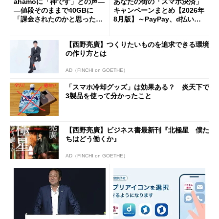
ahamoに「神です」との声―
あなたの街の「スマホ決済」
―値段そのままで40GBに
キャンペーンまとめ【2026年
「課金されたのかと思った」
8月版】～PayPay、d払い、a
と戸惑いも
u PAY、楽天ペイ
【西野亮廣】つくりたいものを追求できる環境
の作り方とは
AD（FINCHI on GOETHE）
「スマホ冷却グッズ」は効果ある？ 炎天下で
3製品を使って分かったこと
【西野亮廣】ビジネス書最新刊『北極星 僕た
ちはどう働くか』
AD（FINCHI on GOETHE）