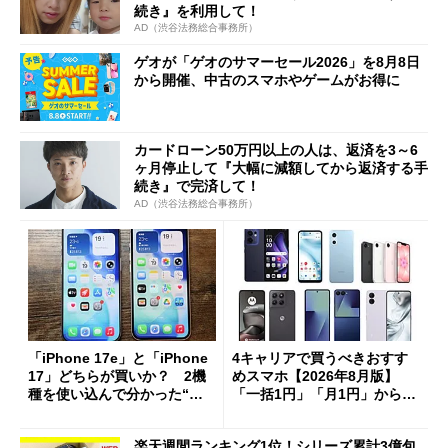
続き』を利用して！
AD（渋谷法務総合事務所）
ゲオが「ゲオのサマーセール2026」を8月8日
から開催、中古のスマホやゲームがお得に
カードローン50万円以上の人は、返済を3～6
ヶ月停止して『大幅に減額してから返済する手
続き』で完済して！
AD（渋谷法務総合事務所）
「iPhone 17e」と「iPhone
4キャリアで買うべきおすす
17」どちらが買いか？ 2機
めスマホ【2026年8月版】
種を使い込んで分かった“ス
「一括1円」「月1円」からお
ペック表にない違い”
得なiPhone／Pixel／Galaxy
まで
楽天週間ランキング1位！シリーズ累計3億包