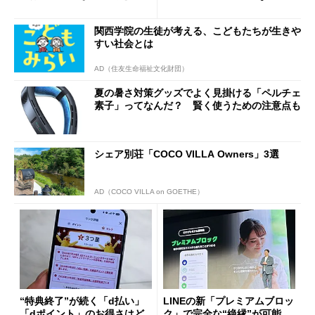
ド”専用
関西学院の生徒が考える、こどもたちが生きや
すい社会とは
AD（住友生命福祉文化財団）
夏の暑さ対策グッズでよく見掛ける「ペルチェ
素子」ってなんだ？ 賢く使うための注意点も
シェア別荘「COCO VILLA Owners」3選
AD（COCO VILLA on GOETHE）
“特典終了”が続く「d払い」
LINEの新「プレミアムブロッ
「dポイント」のお得さはど
ク」で完全な“絶縁”が可能