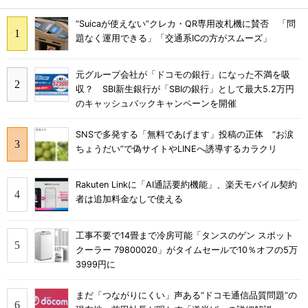
“Suicaが使えない”クレカ・QR専用改札機に賛否 「問
題なく運用できる」「交通系ICの方がスムーズ」
元グループ会社が「ドコモの銀行」になった不満を吸
収？ SBI新生銀行が「SBIの銀行」として最大5.2万円
のキャッシュバックキャンペーンを開催
SNSで多発する「無料であげます」投稿の正体 “お涙
ちょうだい”で偽サイトやLINEへ誘導するカラクリ
Rakuten Linkに「AI通話要約機能」、楽天モバイル契約
者は追加料金なしで使える
工事不要で14畳まで冷房可能「タンスのゲン スポット
クーラー 79800020」がタイムセールで10％オフの5万
3999円に
まだ「つながりにくい」声ある“ドコモ通信品質問題”の