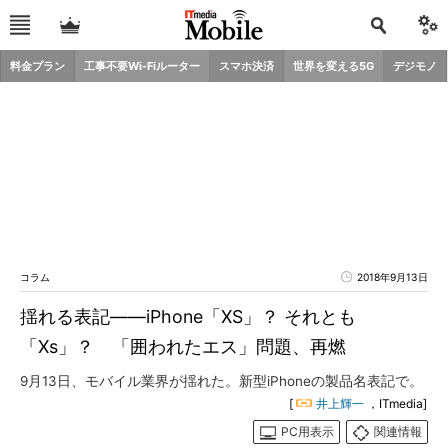
料金プラン
工事不要Wi-Fiルーター
スマホ決済
世界を変える5G
デジモノ
コラム
2018年9月13日
揺れる表記――iPhone「XS」？ それとも
「Xs」？ 「囲われたエス」問題、再燃
9月13日、モバイル業界が揺れた。新型iPhoneの製品名表記で。
[
井上輝一
，ITmedia]
PC用表示
関連情報