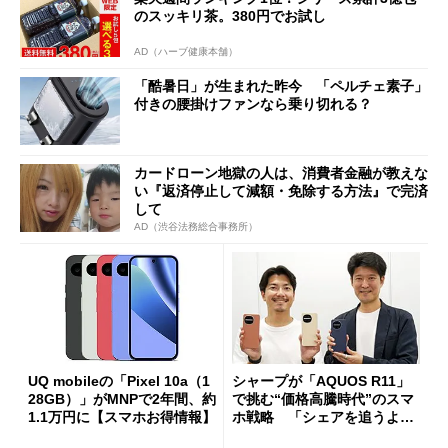
のスッキリ茶。380円でお試し
AD（ハーブ健康本舗）
「酷暑日」が生まれた昨今 「ペルチェ素子」
付きの腰掛けファンなら乗り切れる？
カードローン地獄の人は、消費者金融が教えな
い『返済停止して減額・免除する方法』で完済
して
AD（渋谷法務総合事務所）
UQ mobileの「Pixel 10a（1
シャープが「AQUOS R11」
28GB）」がMNPで2年間、約
で挑む“価格高騰時代”のスマ
1.1万円に【スマホお得情報】
ホ戦略 「シェアを追うより
も既存ユーザーを大切に」