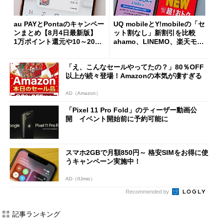
au PAYとPontaのキャンペー
UQ mobileとY!mobileの「セ
ンまとめ【8月4日最新版】
ット割なし」新割引を比較
1万ポイント還元や10～20％
ahamo、LINEMO、楽天モバ
還元あり
イルよりもお得？
「え、こんなセールやってたの？」80％OFF
以上が続々登場！Amazonの本気が凄すぎる
AD（Amazon）
「Pixel 11 Pro Fold」のティーザー動画公
開 イベント開始前に予約可能に
スマホ2GBで月額850円～ 格安SIMをお得に使
うキャンペーン実施中！
AD（IIJmio）
Recommended by
記事ランキング