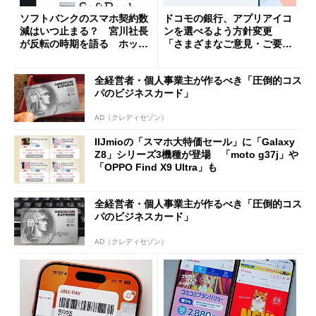
ソフトバンクのスマホ契約数
ドコモの銀行、アプリアイコ
減はいつ止まる？ 宮川社長
ンを選べるよう方針変更
が反転の時期を語る ホッピ
「さまざまなご意見・ご要望
ング対策は「真剣にやりすぎ
を踏まえ」
た」
全経営者・個人事業主が作るべき「圧倒的コス
パのビジネスカード」
AD（クレディセゾン）
IIJmioの「スマホ大特価セール」に「Galaxy
Z8」シリーズ3機種が登場 「moto g37j」や
「OPPO Find X9 Ultra」も
全経営者・個人事業主が作るべき「圧倒的コス
パのビジネスカード」
AD（クレディセゾン）