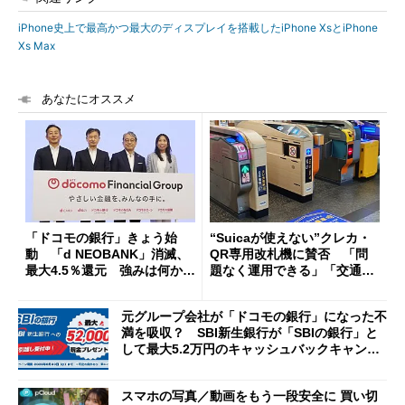
iPhone史上で最高かつ最大のディスプレイを搭載したiPhone XsとiPhone
Xs Max
あなたにオススメ
「ドコモの銀行」きょう始
“Suicaが使えない”クレカ・
動 「d NEOBANK」消滅、
QR専用改札機に賛否 「問
最大4.5％還元 強みは何か解
題なく運用できる」「交通系I
説
Cの方がスムーズ」
元グループ会社が「ドコモの銀行」になった不
満を吸収？ SBI新生銀行が「SBIの銀行」と
して最大5.2万円のキャッシュバックキャンペ
ーンを開催
スマホの写真／動画をもう一段安全に 買い切