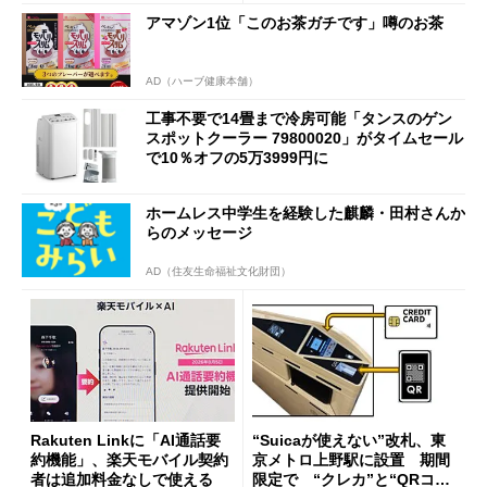
アマゾン1位「このお茶ガチです」噂のお茶
AD（ハーブ健康本舗）
工事不要で14畳まで冷房可能「タンスのゲン
スポットクーラー 79800020」がタイムセール
で10％オフの5万3999円に
ホームレス中学生を経験した麒麟・田村さんか
らのメッセージ
AD（住友生命福祉文化財団）
Rakuten Linkに「AI通話要
“Suicaが使えない”改札、東
約機能」、楽天モバイル契約
京メトロ上野駅に設置 期間
者は追加料金なしで使える
限定で “クレカ”と“QRコー