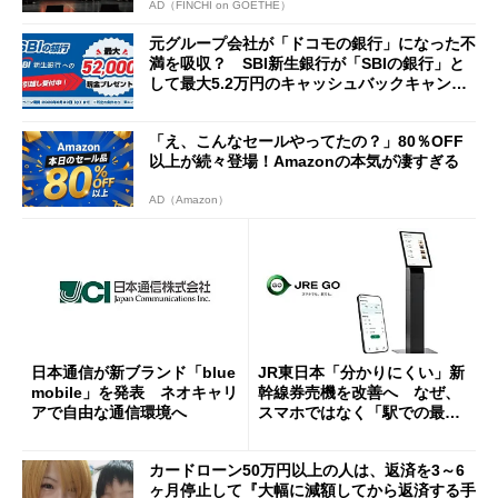
AD（FINCHI on GOETHE）
元グループ会社が「ドコモの銀行」になった不
満を吸収？ SBI新生銀行が「SBIの銀行」と
して最大5.2万円のキャッシュバックキャンペ
ーンを開催
「え、こんなセールやってたの？」80％OFF
以上が続々登場！Amazonの本気が凄すぎる
AD（Amazon）
日本通信が新ブランド「blue
JR東日本「分かりにくい」新
mobile」を発表 ネオキャリ
幹線券売機を改善へ なぜ、
アで自由な通信環境へ
スマホではなく「駅での最短
1分購入」を実現？
カードローン50万円以上の人は、返済を3～6
ヶ月停止して『大幅に減額してから返済する手