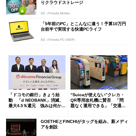
りクラウドストレージ
AD（ITmedia Mobile）
「5年前のPC」とこんなに違う！予算10万円
台前半で実現する快適PCライフ
AD（ITmedia PC USER）
「ドコモの銀行」きょう始
“Suicaが使えない”クレカ・
動 「d NEOBANK」消滅、
QR専用改札機に賛否 「問
最大4.5％還元 強みは何か解
題なく運用できる」「交通系I
説
Cの方がスムーズ」
GOETHEとFINCHIがタッグを組み、新メディ
アを創設