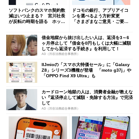
ソフトバンクのスマホ契約数
ドコモの銀行、アプリアイコ
減はいつ止まる？ 宮川社長
ンを選べるよう方針変更
が反転の時期を語る ホッピ
「さまざまなご意見・ご要望
ング対策は「真剣にやりすぎ
を踏まえ」
た」
借金地獄から抜け出したい人は、返済を3～6
ヶ月停止して『借金を0円もしくは大幅に減額
してから返済する手続き』を利用して！
AD（渋谷法務総合事務所）
IIJmioの「スマホ大特価セール」に「Galaxy
Z8」シリーズ3機種が登場 「moto g37j」や
「OPPO Find X9 Ultra」も
カードローン地獄の人は、消費者金融が教えな
い『返済停止して減額・免除する方法』で完済
して
AD（渋谷法務総合事務所）