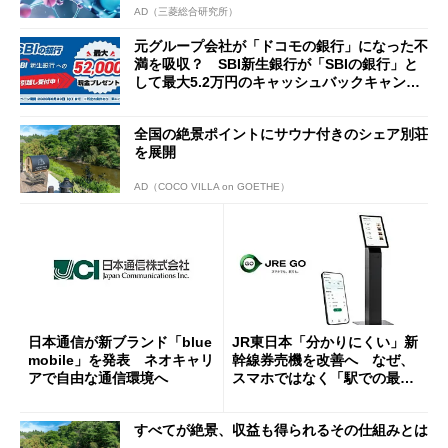
AD（三菱総合研究所）
元グループ会社が「ドコモの銀行」になった不
満を吸収？ SBI新生銀行が「SBIの銀行」と
して最大5.2万円のキャッシュバックキャンペ
ーンを開催
全国の絶景ポイントにサウナ付きのシェア別荘
を展開
AD（COCO VILLA on GOETHE）
日本通信が新ブランド「blue
JR東日本「分かりにくい」新
mobile」を発表 ネオキャリ
幹線券売機を改善へ なぜ、
アで自由な通信環境へ
スマホではなく「駅での最短
1分購入」を実現？
すべてが絶景、収益も得られるその仕組みとは