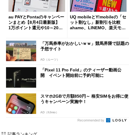
au PAYとPontaのキャンペー
UQ mobileとY!mobileの「セ
ンまとめ【8月4日最新版】
ット割なし」新割引を比較
1万ポイント還元や10～20％
ahamo、LINEMO、楽天モバ
還元あり
イルよりもお得？
「万馬券率がおかしいｗｗ」競馬界隈で話題の
予想サイト
AD（ルーツ）
「Pixel 11 Pro Fold」のティーザー動画公
開 イベント開始前に予約可能に
スマホ2GBで月額850円～ 格安SIMをお得に使
うキャンペーン実施中！
AD（IIJmio）
Recommended by
記事ランキング