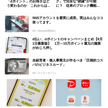
「dポイント」のお得さはど
ク」で完全な“絶縁”が可能
う変わるのか これからは
に？ 従来のブロック機能と
「dカード」の利用が得策？
の決定的な違い
SNSアカウントを着実に成長。実はみんなココ
使ってます。
AD（Dreaw合同会社）
d払い、dポイントのキャンペーンまとめ【8月
1日最新版】 1万～10万ポイント還元の施策
がめじろ押し
全経営者・個人事業主が作るべき「圧倒的コス
パのビジネスカード」
AD（クレディセゾン）