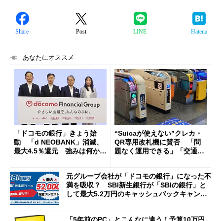
Share
Post
LINE
Hatena
あなたにオススメ
「ドコモの銀行」きょう始
“Suicaが使えない”クレカ・
動 「d NEOBANK」消滅、
QR専用改札機に賛否 「問
最大4.5％還元 強みは何か解
題なく運用できる」「交通系I
説
Cの方がスムーズ」
元グループ会社が「ドコモの銀行」になった不
満を吸収？ SBI新生銀行が「SBIの銀行」と
して最大5.2万円のキャッシュバックキャンペ
ーンを開催
「5年前のPC」とこんなに違う！予算10万円