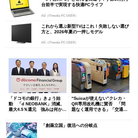
台前半で実現する快適PCライフ
AD（ITmedia PC USER）
これから選ぶ新型TVはこれ！失敗しない選び
方と、2026年夏の一押しモデル
AD（ITmedia PC USER）
「ドコモの銀行」きょう始
“Suicaが使えない”クレカ・
動 「d NEOBANK」消滅、
QR専用改札機に賛否 「問
最大4.5％還元 強みは何か解
題なく運用できる」「交通系I
説
Cの方がスムーズ」
「創薬立国」復活への分岐点