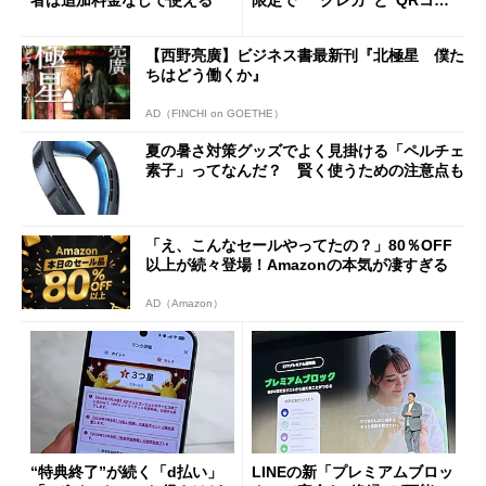
ド”専用
【西野亮廣】ビジネス書最新刊『北極星 僕た
ちはどう働くか』
AD（FINCHI on GOETHE）
夏の暑さ対策グッズでよく見掛ける「ペルチェ
素子」ってなんだ？ 賢く使うための注意点も
「え、こんなセールやってたの？」80％OFF
以上が続々登場！Amazonの本気が凄すぎる
AD（Amazon）
“特典終了”が続く「d払い」
LINEの新「プレミアムブロッ