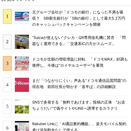
元グループ会社が「ドコモの銀行」になった不満を吸
収？ SBI新生銀行が「SBIの銀行」として最大5.2万円
のキャッシュバックキャンペーンを開催
“Suicaが使えない”クレカ・QR専用改札機に賛否 「問
題なく運用できる」「交通系ICの方がスムーズ」
ドコモが念願の増収増益に好転 「ドコモMAX」好調も
後押し、今後は“ロイヤルユーザー”を重視
まだ「つながりにくい」声ある“ドコモ通信品質問題”の
現在地 前田社長が明かす「道半ば」の詳細解説
SNSで多発する「無料であげます」投稿の正体 “お涙
ちょうだい”で偽サイトやLINEへ誘導するカラクリ
Rakuten Linkに「AI通話要約機能」、楽天モバイル契約
者は追加料金なしで使える