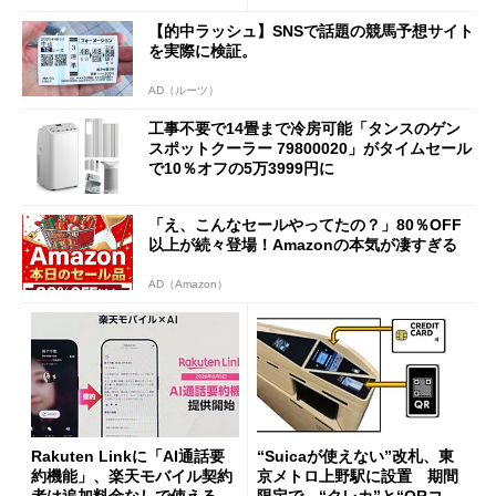
【的中ラッシュ】SNSで話題の競馬予想サイト
を実際に検証。
AD（ルーツ）
工事不要で14畳まで冷房可能「タンスのゲン
スポットクーラー 79800020」がタイムセール
で10％オフの5万3999円に
「え、こんなセールやってたの？」80％OFF
以上が続々登場！Amazonの本気が凄すぎる
AD（Amazon）
Rakuten Linkに「AI通話要
“Suicaが使えない”改札、東
約機能」、楽天モバイル契約
京メトロ上野駅に設置 期間
者は追加料金なしで使える
限定で “クレカ”と“QRコー