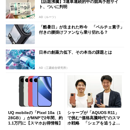
【話題沸騰】3連単連続的中の競馬予想サイ
ト、ついに判明
AD（ルーツ）
「酷暑日」が生まれた昨今 「ペルチェ素子」
付きの腰掛けファンなら乗り切れる？
日本の創薬力低下、その本当の課題とは
AD（三菱総合研究所）
UQ mobileの「Pixel 10a（1
シャープが「AQUOS R11」
28GB）」がMNPで2年間、約
で挑む“価格高騰時代”のスマ
1.1万円に【スマホお得情報】
ホ戦略 「シェアを追うより
も既存ユーザーを大切に」