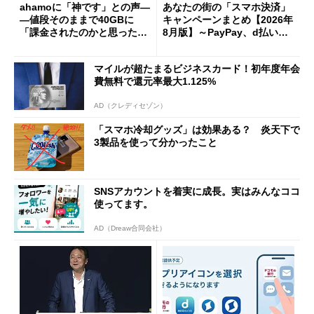
ahamoに「神です」との声―
あなたの街の「スマホ決済」
―値段そのままで40GBに
キャンペーンまとめ【2026年
「課金されたのかと思った」
8月版】～PayPay、d払い、a
と戸惑いも
u PAY、楽天ペイ
マイルが超たまるビジネスカード！初年度年会
費無料で還元率最大1.125%
AD（クレディセゾン）
「スマホ冷却グッズ」は効果ある？ 炎天下で
3製品を使って分かったこと
SNSアカウントを着実に成長。実はみんなココ
使ってます。
AD（Dreaw合同会社）