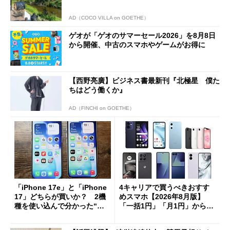
AD（COCO VILLA on GOETHE）
ゲオが「ゲオのサマーセール2026」を8月8日
から開催、中古のスマホやゲームがお得に
【西野亮廣】ビジネス書最新刊『北極星 僕た
ちはどう働くか』
AD（FINCHI on GOETHE）
「iPhone 17e」と「iPhone
4キャリアで買うべきおすす
17」どちらが買いか？ 2機
めスマホ【2026年8月版】
種を使い込んで分かった“ス
「一括1円」「月1円」からお
ペック表にない違い”
得なiPhone／Pixel／Galaxy
まで