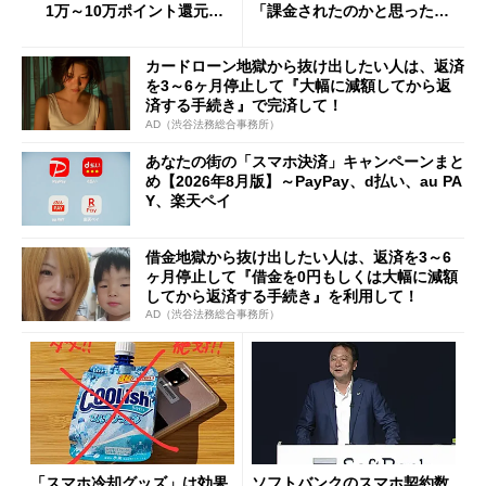
1万～10万ポイント還元の
「課金されたのかと思った」
施策がめじろ押し
と戸惑いも
カードローン地獄から抜け出したい人は、返済
を3～6ヶ月停止して『大幅に減額してから返
済する手続き』で完済して！
AD（渋谷法務総合事務所）
あなたの街の「スマホ決済」キャンペーンまと
め【2026年8月版】～PayPay、d払い、au PA
Y、楽天ペイ
借金地獄から抜け出したい人は、返済を3～6
ヶ月停止して『借金を0円もしくは大幅に減額
してから返済する手続き』を利用して！
AD（渋谷法務総合事務所）
「スマホ冷却グッズ」は効果
ソフトバンクのスマホ契約数