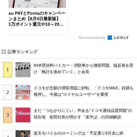
au PAYとPontaのキャンペー
ンまとめ【8月4日最新版】
1万ポイント還元や10～20％
還元あり
Recommended by
記事ランキング
NHK受信料パトカー・消防車から徴収問題、猛反発を受
け「検討を進めていく」と会長
ドコモが念願の増収増益に好転 「ドコモMAX」好調も
後押し、今後は“ロイヤルユーザー”を重視
まだ「つながりにくい」声ある“ドコモ通信品質問題”の
現在地 前田社長が明かす「道半ば」の詳細解説
楽天モバイルのローミングは「予定通り9月末に終