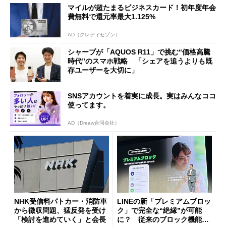
マイルが超たまるビジネスカード！初年度年会
費無料で還元率最大1.125%
AD（クレディセゾン）
シャープが「AQUOS R11」で挑む“価格高騰
時代”のスマホ戦略 「シェアを追うよりも既
存ユーザーを大切に」
SNSアカウントを着実に成長。実はみんなココ
使ってます。
AD（Dreaw合同会社）
NHK受信料パトカー・消防車
LINEの新「プレミアムブロッ
から徴収問題、猛反発を受け
ク」で完全な“絶縁”が可能
「検討を進めていく」と会長
に？ 従来のブロック機能と