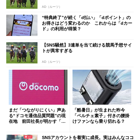
AD（ルーツ）
“特典終了”が続く「d払い」「dポイント」の
お得さはどう変わるのか これからは「dカー
ド」の利用が得策？
【SNS騒然】3連単を当て続ける競馬予想サイ
トが異常すぎる
AD（ルーツ）
まだ「つながりにくい」声あ
「酷暑日」が生まれた昨今
る“ドコモ通信品質問題”の現
「ペルチェ素子」付きの腰掛
在地 前田社長が明かす「道
けファンなら乗り切れる？
半ば」の詳細解説
SNSアカウントを着実に成長。実はみんなココ