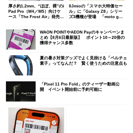
厚さ約1.2mm、“ほぼ、裸”のi
IIJmioの「スマホ大特価セー
Pad Pro（M4／M5）向けケ
ル」に「Galaxy Z8」シリー
ース「The Frost Air」発売
ズ3機種が登場 「moto g37
ケースフィニットから
j」や「OPPO Find X9 Ultr
a」も
WAON POINTやAEON Payのキャンペーンま
とめ【8月6日最新版】 ポイント10～20倍の
獲得チャンス多数
夏の暑さ対策グッズでよく見掛ける「ペルチェ
素子」ってなんだ？ 賢く使うための注意点も
「Pixel 11 Pro Fold」のティーザー動画公
開 イベント開始前に予約可能に