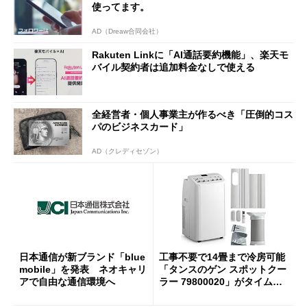
使ってます。
AD（Dreaw合同会社）
Rakuten Linkに「AI通話要約機能」、楽天モ
バイル契約者は追加料金なしで使える
全経営者・個人事業主が作るべき「圧倒的コス
パのビジネスカード」
AD（クレディセゾン）
日本通信が新ブランド「blue
工事不要で14畳まで冷房可能
mobile」を発表 ネオキャリ
「タンスのゲン スポットクー
アで自由な通信環境へ
ラー 79800020」がタイムセ
ールで10％オフの5万3999円
に