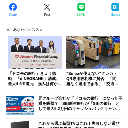
Share
Post
LINE
Hatena
あなたにオススメ
「ドコモの銀行」きょう始
“Suicaが使えない”クレカ・
動 「d NEOBANK」消滅、
QR専用改札機に賛否 「問
最大4.5％還元 強みは何か解
題なく運用できる」「交通系I
説
Cの方がスムーズ」
元グループ会社が「ドコモの銀行」になった不
満を吸収？ SBI新生銀行が「SBIの銀行」と
して最大5.2万円のキャッシュバックキャンペ
ーンを開催
これから選ぶ新型TVはこれ！失敗しない選び