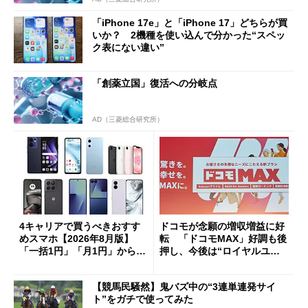
「iPhone 17e」と「iPhone 17」どちらが買
いか？ 2機種を使い込んで分かった“スペッ
ク表にない違い”
「創薬立国」復活への分岐点
AD（三菱総合研究所）
4キャリアで買うべきおすす
ドコモが念願の増収増益に好
めスマホ【2026年8月版】
転 「ドコモMAX」好調も後
「一括1円」「月1円」からお
押し、今後は“ロイヤルユー
得なiPhone／Pixel／Galaxy
ザー”を重視
まで
【競馬民騒然】鬼バズ中の“3連単連発サイ
ト”をガチで使ってみた