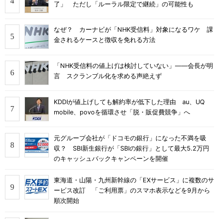
了」 ただし「ルーラル限定で継続」の可能性も
なぜ？ カーナビが「NHK受信料」対象になるワケ 課
金されるケースと徴収を免れる方法
「NHK受信料の値上げは検討していない」――会長が明
言 スクランブル化を求める声絶えず
KDDIが値上げしても解約率が低下した理由 au、UQ
mobile、povoを循環させ「脱・販促費競争」へ
元グループ会社が「ドコモの銀行」になった不満を吸
収？ SBI新生銀行が「SBIの銀行」として最大5.2万円
のキャッシュバックキャンペーンを開催
東海道・山陽・九州新幹線の「EXサービス」に複数のサ
ービス改訂 「ご利用票」のスマホ表示などを9月から
順次開始