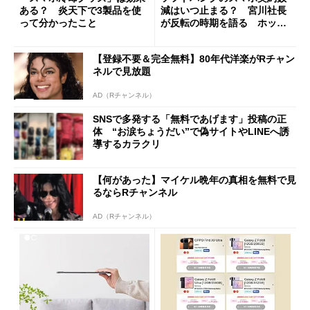
ある？ 炎天下で3製品を使
減はいつ止まる？ 宮川社長
って分かったこと
が反転の時期を語る ホッピ
ング対策は「真剣にやりすぎ
た」
【登録不要＆完全無料】80年代洋楽がRチャン
ネルで見放題
AD（Rチャンネル）
SNSで多発する「無料であげます」投稿の正
体 “お涙ちょうだい”で偽サイトやLINEへ誘
導するカラクリ
【何があった】マイケル晩年の真相を無料で見
るならRチャンネル
AD（Rチャンネル）