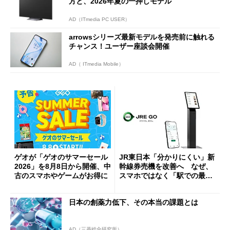
方と、2026年夏の一押しモデル
AD（ITmedia PC USER）
arrowsシリーズ最新モデルを発売前に触れる
チャンス！ユーザー座談会開催
AD（ ITmedia Mobile）
ゲオが「ゲオのサマーセール
JR東日本「分かりにくい」新
2026」を8月8日から開催、中
幹線券売機を改善へ なぜ、
古のスマホやゲームがお得に
スマホではなく「駅での最短
1分購入」を実現？
日本の創薬力低下、その本当の課題とは
AD（三菱総合研究所）