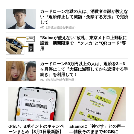
の決定的な違い
カードローン地獄の人は、消費者金融が教えな
い『返済停止して減額・免除する方法』で完済
して
AD（渋谷法務総合事務所）
“Suicaが使えない”改札、東京メトロ上野駅に
設置 期間限定で “クレカ”と“QRコード”専
用
カードローン50万円以上の人は、返済を3～6
ヶ月停止して『大幅に減額してから返済する手
続き』を利用して！
AD（渋谷法務総合事務所）
d払い、dポイントのキャンペ
ahamoに「神です」との声―
ーンまとめ【8月1日最新版】
―値段そのままで40GBに