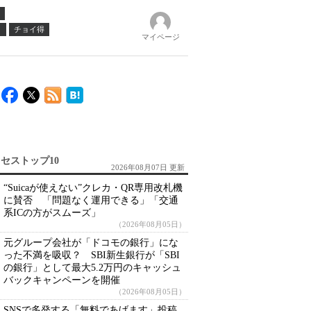
ノ
チョイ得
マイページ
セストップ10
2026年08月07日 更新
“Suicaが使えない”クレカ・QR専用改札機
に賛否 「問題なく運用できる」「交通
系ICの方がスムーズ」
（2026年08月05日）
元グループ会社が「ドコモの銀行」にな
った不満を吸収？ SBI新生銀行が「SBI
の銀行」として最大5.2万円のキャッシュ
バックキャンペーンを開催
（2026年08月05日）
SNSで多発する「無料であげます」投稿