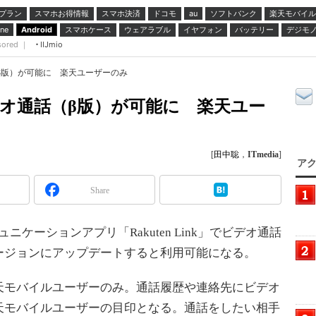
プラン
スマホお得情報
スマホ決済
ドコモ
ソフトバンク
楽天モバイル
au
スマホケース
ウェアラブル
イヤフォン
バッテリー
デジモ
ne
Android
sored ｜
IIJmio
通話（β版）が可能に 楽天ユーザーのみ
」でビデオ通話（β版）が可能に 楽天ユー
[
田中聡
，
ITmedia
]
アク
Share
ニケーションアプリ「Rakuten Link」でビデオ通話
ージョンにアップデートすると利用可能になる。
モバイルユーザーのみ。通話履歴や連絡先にビデオ
天モバイルユーザーの目印となる。通話をしたい相手