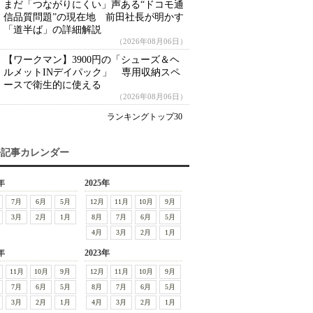
まだ「つながりにくい」声ある“ドコモ通
信品質問題”の現在地 前田社長が明かす
「道半ば」の詳細解説
（2026年08月06日）
【ワークマン】3900円の「シューズ＆ヘ
ルメットINデイパック」 専用収納スペ
ースで衛生的に使える
（2026年08月06日）
ランキングトップ30
去記事カレンダー
年
2025年
7月
6月
5月
12月
11月
10月
9月
3月
2月
1月
8月
7月
6月
5月
4月
3月
2月
1月
年
2023年
11月
10月
9月
12月
11月
10月
9月
7月
6月
5月
8月
7月
6月
5月
3月
2月
1月
4月
3月
2月
1月