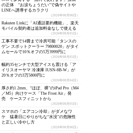
の正体 “お涙ちょうだい”で偽サイトや
LINEへ誘導するカラクリ
（2026年08月06日）
Rakuten Linkに「AI通話要約機能」、楽天
モバイル契約者は追加料金なしで使える
（2026年08月05日）
工事不要で14畳まで冷房可能「タンスの
ゲン スポットクーラー 79800020」がタイ
ムセールで10％オフの5万3999円に
（2026年08月05日）
幅約35センチで大型アイスも置ける「ア
イリスオーヤマ 冷凍庫 IUSN-8B-W」が
20％オフの3万5800円に
（2026年08月04日）
厚さ約1.2mm、“ほぼ、裸”のiPad Pro（M4
／M5）向けケース「The Frost Air」発
売 ケースフィニットから
（2026年08月05日）
スマホの「エアコン冷却」がダメなワ
ケ 猛暑日にやりがちな“水没”の危険性
と正しい冷やし方
（2026年08月06日）