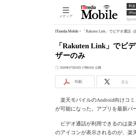
料金
iPho
メディア
Spon
ITmedia Mobile
>
「Rakuten Link」でビデオ
「Rakuten Link
ザーのみ
2020年07月03日 17時02分 公開
印刷
見る
楽天モバイルのAndroid向けコミュ
が可能になった。アプリを最新バ
ビデオ通話が利用できるのは楽天
のアイコンが表示されるのが、楽