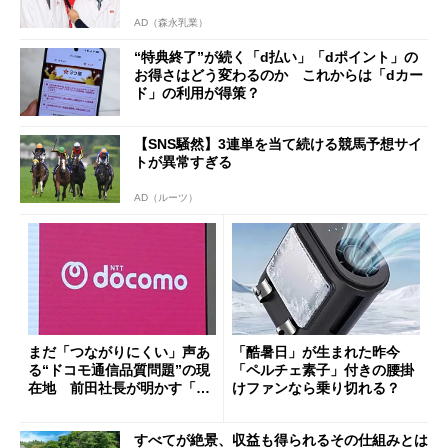
AD（森永乳業）
“特典終了”が続く「d払い」「dポイント」の
お得さはどう変わるのか これからは「dカー
ド」の利用が得策？
【SNS騒然】3連単を当て続ける競馬予想サイ
トが異常すぎる
AD（ルーツ）
まだ「つながりにくい」声あ
「酷暑日」が生まれた昨今
る“ドコモ通信品質問題”の現
「ペルチェ素子」付きの腰掛
在地 前田社長が明かす「道
けファンなら乗り切れる？
半ば」の詳細解説
すべてが絶景、収益も得られるその仕組みとは