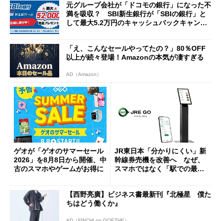
元グループ会社が「ドコモの銀行」になった不
満を吸収？ SBI新生銀行が「SBIの銀行」と
して最大5.2万円のキャッシュバックキャンペ
ーンを開催
「え、こんなセールやってたの？」80％OFF
以上が続々登場！Amazonの本気が凄すぎる
AD（Amazon）
ゲオが「ゲオのサマーセール
JR東日本「分かりにくい」新
2026」を8月8日から開催、中
幹線券売機を改善へ なぜ、
古のスマホやゲームがお得に
スマホではなく「駅での最短
1分購入」を実現？
【西野亮廣】ビジネス書最新刊『北極星 僕た
ちはどう働くか』
AD（FINCHI on GOETHE）