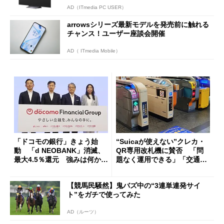
AD（ITmedia PC USER）
arrowsシリーズ最新モデルを発売前に触れる
チャンス！ユーザー座談会開催
AD（ ITmedia Mobile）
「ドコモの銀行」きょう始
“Suicaが使えない”クレカ・
動 「d NEOBANK」消滅、
QR専用改札機に賛否 「問
最大4.5％還元 強みは何か解
題なく運用できる」「交通系I
説
Cの方がスムーズ」
【競馬民騒然】鬼バズ中の“3連単連発サイ
ト”をガチで使ってみた
AD（ルーツ）