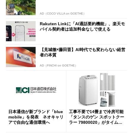
AD（COCO VILLA on GOETHE）
Rakuten Linkに「AI通話要約機能」、楽天モ
バイル契約者は追加料金なしで使える
【見城徹×藤田晋】AI時代でも変わらない経営
者の本質
AD（FINCHI on GOETHE）
日本通信が新ブランド「blue
工事不要で14畳まで冷房可能
mobile」を発表 ネオキャリ
「タンスのゲン スポットクー
アで自由な通信環境へ
ラー 79800020」がタイムセ
ールで10％オフの5万3999円
に