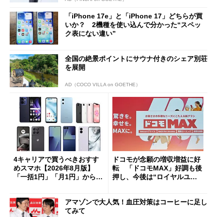
「iPhone 17e」と「iPhone 17」どちらが買
いか？ 2機種を使い込んで分かった“スペッ
ク表にない違い”
全国の絶景ポイントにサウナ付きのシェア別荘
を展開
AD（COCO VILLA on GOETHE）
4キャリアで買うべきおすす
ドコモが念願の増収増益に好
めスマホ【2026年8月版】
転 「ドコモMAX」好調も後
「一括1円」「月1円」からお
押し、今後は“ロイヤルユー
得なiPhone／Pixel／Galaxy
ザー”を重視
まで
アマゾンで大人気！血圧対策はコーヒーに足し
てみて