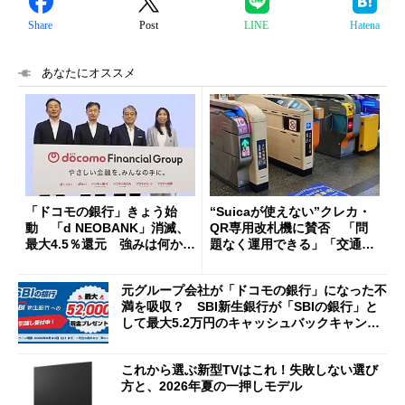
Share
Post
LINE
Hatena
あなたにオススメ
「ドコモの銀行」きょう始
“Suicaが使えない”クレカ・
動 「d NEOBANK」消滅、
QR専用改札機に賛否 「問
最大4.5％還元 強みは何か解
題なく運用できる」「交通系I
説
Cの方がスムーズ」
元グループ会社が「ドコモの銀行」になった不
満を吸収？ SBI新生銀行が「SBIの銀行」と
して最大5.2万円のキャッシュバックキャンペ
ーンを開催
これから選ぶ新型TVはこれ！失敗しない選び
方と、2026年夏の一押しモデル