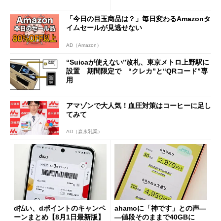
の決定的な違い
「今日の目玉商品は？」毎日変わるAmazonタ
イムセールが見逃せない
AD（Amazon）
“Suicaが使えない”改札、東京メトロ上野駅に
設置 期間限定で “クレカ”と“QRコード”専
用
アマゾンで大人気！血圧対策はコーヒーに足し
てみて
AD（森永乳業）
d払い、dポイントのキャンペ
ahamoに「神です」との声―
ーンまとめ【8月1日最新版】
―値段そのままで40GBに