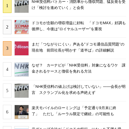
NHK受信料パトカー・消防車から徴収問題、猛反発を受
け「検討を進めていく」と会長
ドコモが念願の増収増益に好転 「ドコモMAX」好調も
後押し、今後は“ロイヤルユーザー”を重視
まだ「つながりにくい」声ある“ドコモ通信品質問題”の
現在地 前田社長が明かす「道半ば」の詳細解説
なぜ？ カーナビが「NHK受信料」対象になるワケ 課
金されるケースと徴収を免れる方法
「NHK受信料の値上げは検討していない」――会長が明
言 スクランブル化を求める声絶えず
楽天モバイルのローミングは「予定通り9月末に終
了」 ただし「ルーラル限定で継続」の可能性も