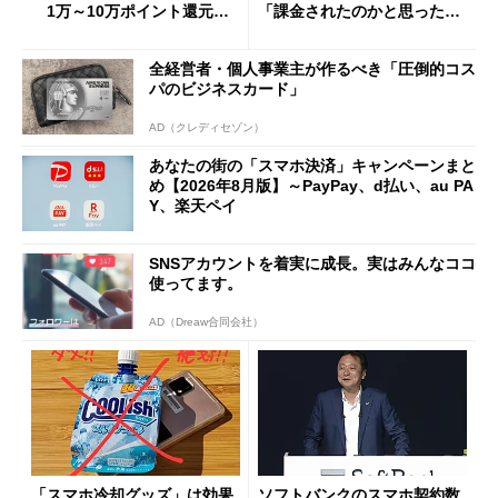
1万～10万ポイント還元の
「課金されたのかと思った」
施策がめじろ押し
と戸惑いも
全経営者・個人事業主が作るべき「圧倒的コス
パのビジネスカード」
AD（クレディセゾン）
あなたの街の「スマホ決済」キャンペーンまと
め【2026年8月版】～PayPay、d払い、au PA
Y、楽天ペイ
SNSアカウントを着実に成長。実はみんなココ
使ってます。
AD（Dreaw合同会社）
「スマホ冷却グッズ」は効果
ソフトバンクのスマホ契約数