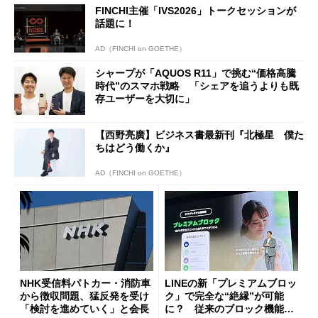
FINCHI主催「IVS2026」トークセッションが
話題に！
AD（FINCHI on GOETHE）
シャープが「AQUOS R11」で挑む“価格高騰
時代”のスマホ戦略 「シェアを追うよりも既
存ユーザーを大切に」
【西野亮廣】ビジネス書最新刊『北極星 僕た
ちはどう働くか』
AD（FINCHI on GOETHE）
NHK受信料パトカー・消防車
LINEの新「プレミアムブロッ
から徴収問題、猛反発を受け
ク」で完全な“絶縁”が可能
「検討を進めていく」と会長
に？ 従来のブロック機能と