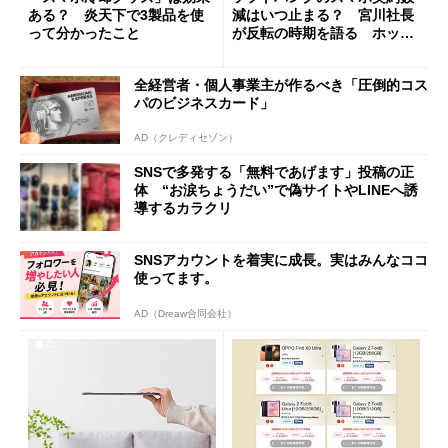
ある？ 炎天下で3製品を使
減はいつ止まる？ 宮川社長
って分かったこと
が反転の時期を語る ホッピ
ング対策は「真剣にやりすぎ
た」
全経営者・個人事業主が作るべき「圧倒的コス
パのビジネスカード」
AD（クレディセゾン）
SNSで多発する「無料であげます」投稿の正
体 “お涙ちょうだい”で偽サイトやLINEへ誘
導するカラクリ
SNSアカウントを着実に成長。実はみんなココ
使ってます。
AD（Dreaw合同会社）