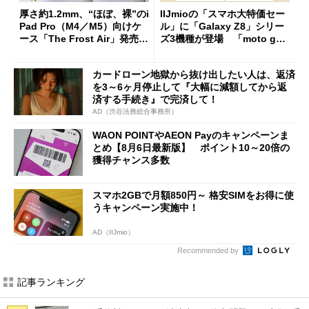
厚さ約1.2mm、“ほぼ、裸”のi
IIJmioの「スマホ大特価セー
Pad Pro（M4／M5）向けケ
ル」に「Galaxy Z8」シリー
ース「The Frost Air」発売
ズ3機種が登場 「moto g37
ケースフィニットから
j」や「OPPO Find X9 Ultr
a」も
カードローン地獄から抜け出したい人は、返済
を3～6ヶ月停止して『大幅に減額してから返
済する手続き』で完済して！
AD（渋谷法務総合事務所）
WAON POINTやAEON Payのキャンペーンま
とめ【8月6日最新版】 ポイント10～20倍の
獲得チャンス多数
スマホ2GBで月額850円～ 格安SIMをお得に使
うキャンペーン実施中！
AD（IIJmio）
Recommended by
記事ランキング