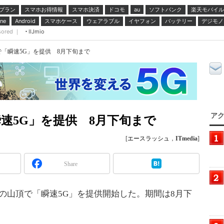
プラン
スマホお得情報
スマホ決済
ドコモ
ソフトバンク
楽天モバイル
au
スマホケース
ウェアラブル
イヤフォン
バッテリー
デジモノ
ne
Android
sored ｜
IIJmio
「瞬速5G」を提供 8月下旬まで
アク
速5G」を提供 8月下旬まで
[
エースラッシュ
，
ITmedia
]
Share
山の山頂で「瞬速5G」を提供開始した。期間は8月下