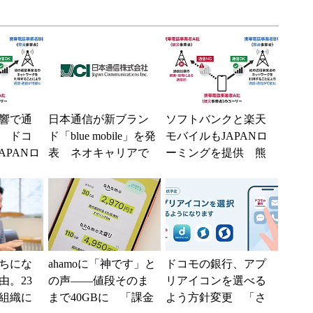
響で通
日本通信が新ブラン
ソフトバンクと楽天
 ドコ
ド「blue mobile」を発
モバイルもJAPANロ
APANロ
表 ネオキャリアで
ーミングを提供 熊
供中、
自由な通信環境へ
本地震の影響で障害
..
が続く
ちにな
ahamoに「神です」と
ドコモの銀行、アプ
由。23
の声――値段そのま
リアイコンを選べる
組織に
まで40GBに 「課金
よう方針変更 「さ