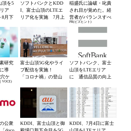
山頂を5
ソフトバンクとKDD
稲盛氏に論破・叱責
エリア
I、富士山頂のLTEエ
され目が覚めた。経
～8月下
リア化を実施 7月上
営者がバランスすべ
PR(ビズヒント)
旬から
き2つの背反
素研究
富士山頂5G化やライ
ソフトバンク、富士
に導
ブ配信を実施！
山頂をLTEエリア
毛穴ケ
「コロナ禍」の登山
に 通信品質の向上
VOCE)
問題に取り組む御殿
も
場市とKDDI
psの公衆
KDDI、富士山頂と御
KDDI、7月4日に富士
「doco
殿場口新五合目を5G
山頂をLTEエリア