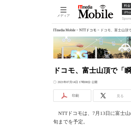
料金
iPho
メディア
Spon
ITmedia Mobile
>
NTTドコモ
>
ドコモ、富士山頂で
ドコモ、富士山頂で「瞬
2021年07月14日 17時08分 公開
印刷
見る
NTTドコモは、7月13日に富士
旬までを予定。