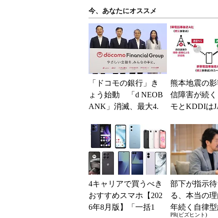
今、あなたにオススメ
「ドコモの銀行」き
熊本地震の影
ょう始動 「d NEOB
信障害が続く
ANK」消滅、最大4.
モとKDDIはJ
5％還元 強みは何か
ーミングを提
解説
無料Wi-Fi「00.
4キャリアで買うべき
部下が指示待
おすすめスマホ【202
る、本当の理
6年8月版】「一括1
年続く自律型
PR(ビズヒント)