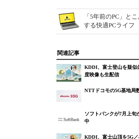
「5年前のPC」と
する快適PCライフ
関連記事
KDDI、富士登山を疑
度映像も生配信
NTTドコモの5G基地局
ソフトバンクが7月上旬か
中
KDDI、富士山頂を5G／