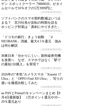
ゲン スポットクーラー 79800020」がタイ
ムセールで10％オフの5万3999円に
（2026年08月05日）
ソフトバンクのスマホ契約数減はいつ止
まる？ 宮川社長が反転の時期を語る
ホッピング対策は「真剣にやりすぎた」
（2026年08月04日）
「ドコモの銀行」きょう始動 「d
NEOBANK」消滅、最大4.5％還元 強み
は何か解説
（2026年08月03日）
JR東日本「分かりにくい」新幹線券売機
を改善へ なぜ、スマホではなく「駅で
の最短1分購入」を実現？
（2026年07月04日）
2026年の“本気”カメラスマホ「Xiaomi 17
Ultra」と「OPPO Find X9 Ultra」、写りの
違いを徹底比較してみた
（2026年08月05日）
au PAYとPontaのキャンペーンまとめ【8
月4日最新版】 1万ポイント還元や10～
20％還元あり
（2026年08月04日）