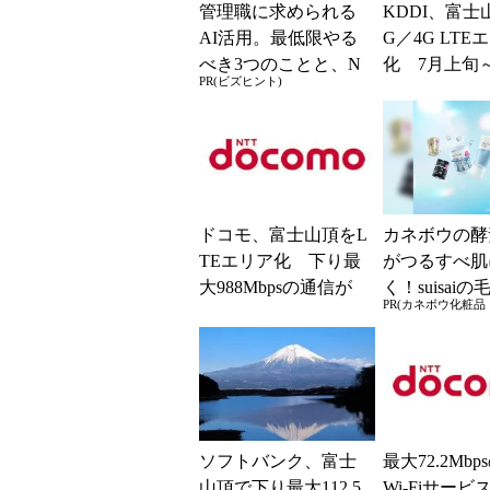
管理職に求められる
KDDI、富士
AI活用。最低限やる
G／4G LTE
べき3つのことと、N
化 7月上旬
PR(ビズヒント)
Gな自己認識
旬
ドコモ、富士山頂をL
カネボウの酵
TEエリア化 下り最
がつるすべ肌
大988Mbpsの通信が
く！suisaiの
PR(カネボウ化粧品｜
可能に
ア・角質ケア
ソフトバンク、富士
最大72.2Mb
山頂で下り最大112.5
Wi-Fiサービス