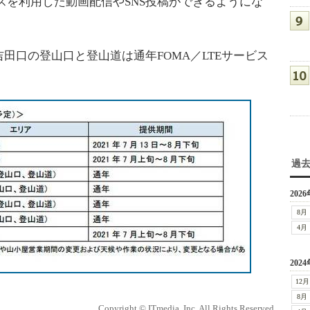
スを利用した動画配信やSNS投稿ができるようにな
口の登山口と登山道は通年FOMA／LTEサービス
過
2026
8月
4月
2024
12月
8月
Copyright © ITmedia, Inc. All Rights Reserved.