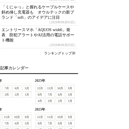
「くにゃっ」と握れるケーブルケースや
斜め挿し充電器も オウルテックの新ブ
ランド「soft」のアイデアに注目
（2026年08月05日）
エントリースマホ「AQUOS wish6」発
表 防犯アラートやAI活用の電話サポー
ト機能
（2026年08月05日）
ランキングトップ30
去記事カレンダー
年
2025年
7月
6月
5月
12月
11月
10月
9月
3月
2月
1月
8月
7月
6月
5月
4月
3月
2月
1月
年
2023年
11月
10月
9月
12月
11月
10月
9月
7月
6月
5月
8月
7月
6月
5月