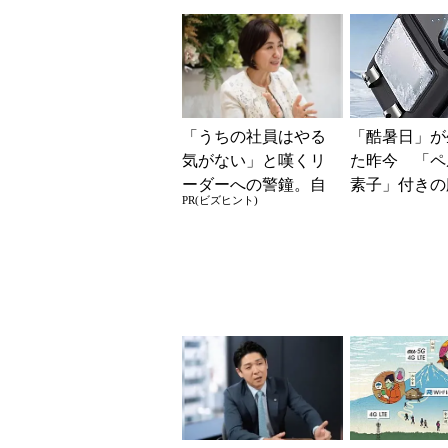
円」「月1円」からお
共通する「3
得なiPhone／...
素」
「うちの社員はやる
「酷暑日」が
気がない」と嘆くリ
た昨今 「ペ
ーダーへの警鐘。自
素子」付きの
PR(ビズヒント)
律型組織をつくる前
ファンなら乗
に外せない、たった
る？
一つの順番