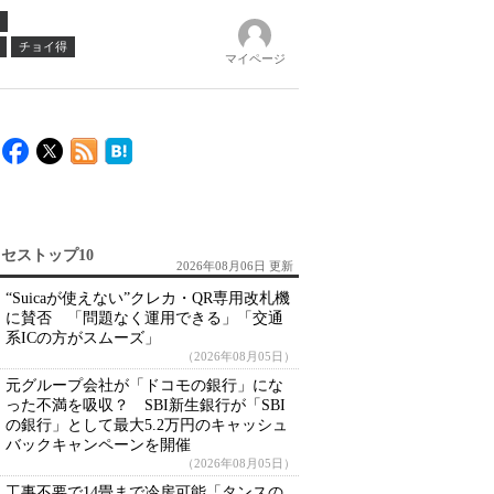
チョイ得
マイページ
セストップ10
2026年08月06日 更新
“Suicaが使えない”クレカ・QR専用改札機
に賛否 「問題なく運用できる」「交通
系ICの方がスムーズ」
（2026年08月05日）
元グループ会社が「ドコモの銀行」にな
った不満を吸収？ SBI新生銀行が「SBI
の銀行」として最大5.2万円のキャッシュ
バックキャンペーンを開催
（2026年08月05日）
工事不要で14畳まで冷房可能「タンスの