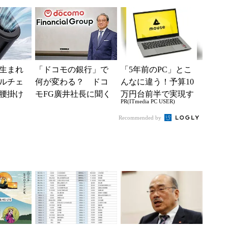
つの要
されたのかと思っ
まざまなご意見・ご
た」と戸惑いも
要望を踏まえ」
生まれ
「ドコモの銀行」で
「5年前のPC」とこ
ルチェ
何が変わる？ ドコ
んなに違う！予算10
腰掛け
モFG廣井社長に聞く
万円台前半で実現す
PR(ITmedia PC USER)
り切れ
「通信×金融」の攻勢
る快適PCライフ
とグループ戦略
Recommended by