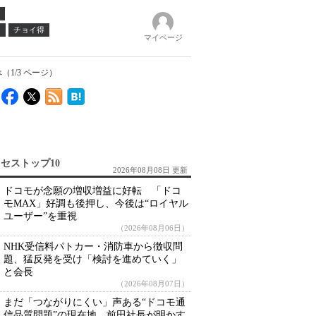
ノ
チョイ得
マイページ
（1/3 ページ）
セストップ10
2026年08月08日 更新
ドコモが念願の増収増益に好転 「ドコ
モMAX」好調も後押し、今後は“ロイヤル
ユーザー”を重視
（2026年08月06日）
NHK受信料パトカー・消防車から徴収問
題、猛反発を受け「検討を進めていく」
と会長
（2026年08月07日）
まだ「つながりにくい」声ある“ドコモ通
信品質問題”の現在地 前田社長が明かす