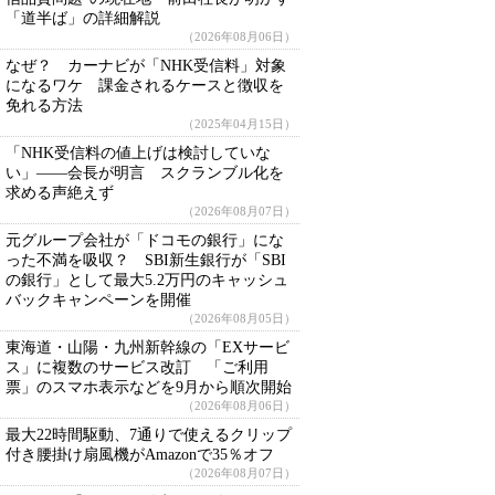
「道半ば」の詳細解説
（2026年08月06日）
なぜ？ カーナビが「NHK受信料」対象
になるワケ 課金されるケースと徴収を
免れる方法
（2025年04月15日）
「NHK受信料の値上げは検討していな
い」――会長が明言 スクランブル化を
求める声絶えず
（2026年08月07日）
元グループ会社が「ドコモの銀行」にな
った不満を吸収？ SBI新生銀行が「SBI
の銀行」として最大5.2万円のキャッシュ
バックキャンペーンを開催
（2026年08月05日）
東海道・山陽・九州新幹線の「EXサービ
ス」に複数のサービス改訂 「ご利用
票」のスマホ表示などを9月から順次開始
（2026年08月06日）
最大22時間駆動、7通りで使えるクリップ
付き腰掛け扇風機がAmazonで35％オフ
（2026年08月07日）