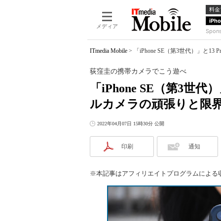
料金
iPh
メディア
Spon
ITmedia Mobile
>
「iPhone SE（第3世代）」
荻窪圭の携帯カメラでこう遊べ
「iPhone SE（第3世
ルカメラの頑張りと限
2022年04月07日 15時30分 公開
印刷
通知
※本記事はアフィリエイトプログラムによる