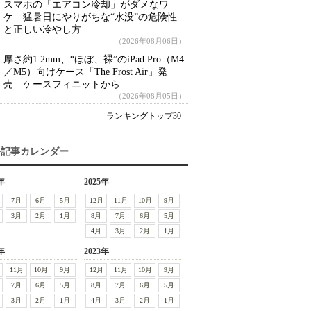
スマホの「エアコン冷却」がダメなワ
ケ 猛暑日にやりがちな“水没”の危険性
と正しい冷やし方
（2026年08月06日）
厚さ約1.2mm、“ほぼ、裸”のiPad Pro（M4
／M5）向けケース「The Frost Air」発
売 ケースフィニットから
（2026年08月05日）
ランキングトップ30
去記事カレンダー
年
2025年
7月
6月
5月
12月
11月
10月
9月
3月
2月
1月
8月
7月
6月
5月
4月
3月
2月
1月
年
2023年
11月
10月
9月
12月
11月
10月
9月
7月
6月
5月
8月
7月
6月
5月
3月
2月
1月
4月
3月
2月
1月