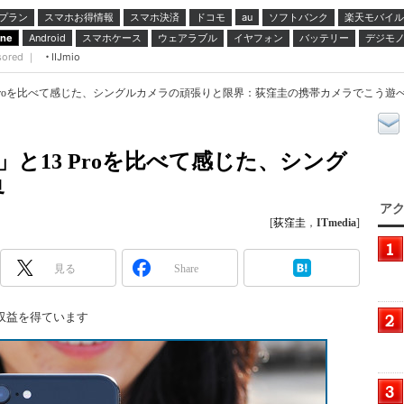
プラン
スマホお得情報
スマホ決済
ドコモ
ソフトバンク
楽天モバイル
au
スマホケース
ウェアラブル
イヤフォン
バッテリー
デジモ
one
Android
sored ｜
IIJmio
と13 Proを比べて感じた、シングルカメラの頑張りと限界：荻窪圭の携帯カメラでこう遊べ
代）」と13 Proを比べて感じた、シング
界
アク
[
荻窪圭
，
ITmedia
]
見る
Share
収益を得ています