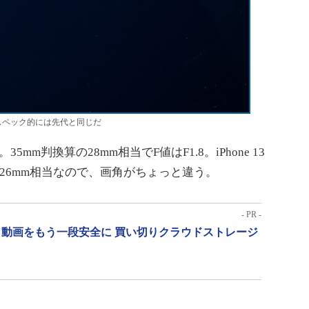
。スペック的には先代と同じだ
m判換算の28mm相当でF値はF1.8。iPhone 13
で26mm相当なので、画角がちょっと違う。
- PR -
動画をもう一段安全に 買い切りクラウドストレージ