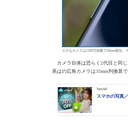
小さなカメラは1200万画素で28mm相当
カメラ自体は恐らく2代目と同じ。35m
系はの広角カメラは35mm判換算
Special
スマホの写真／