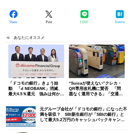
Share
Post
LINE
Hatena
あなたにオススメ
「ドコモの銀行」きょう始
“Suicaが使えない”クレカ・
動 「d NEOBANK」消滅、
QR専用改札機に賛否 「問
最大4.5％還元 強みは何か解
題なく運用できる」「交通系I
説
Cの方がスムーズ」
元グループ会社が「ドコモの銀行」になった不
満を吸収？ SBI新生銀行が「SBIの銀行」と
して最大5.2万円のキャッシュバックキャンペ
ーンを開催