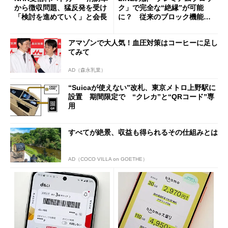
から徴収問題、猛反発を受け
ク」で完全な“絶縁”が可能
「検討を進めていく」と会長
に？ 従来のブロック機能と
の決定的な違い
アマゾンで大人気！血圧対策はコーヒーに足し
てみて
AD（森永乳業）
“Suicaが使えない”改札、東京メトロ上野駅に
設置 期間限定で “クレカ”と“QRコード”専
用
すべてが絶景、収益も得られるその仕組みとは
AD（COCO VILLA on GOETHE）