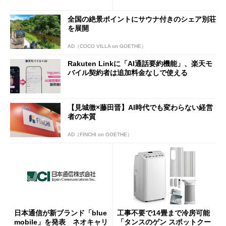
半ば」の詳細解説
全国の絶景ポイントにサウナ付きのシェア別荘
を展開
AD（COCO VILLA on GOETHE）
Rakuten Linkに「AI通話要約機能」、楽天モ
バイル契約者は追加料金なしで使える
【見城徹×藤田晋】AI時代でも変わらない経営
者の本質
AD（FINCHI on GOETHE）
日本通信が新ブランド「blue
工事不要で14畳まで冷房可能
mobile」を発表 ネオキャリ
「タンスのゲン スポットクー