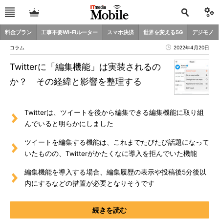
料金プラン
工事不要Wi-Fiルーター
スマホ決済
世界を変える5G
デジモノ
コラム
2022年4月20日
Twitterに「編集機能」は実装されるの
か？ その経緯と影響を整理する
Twitterは、ツイートを後から編集できる編集機能に取り組
んでいると明らかにしました
ツイートを編集する機能は、これまでたびたび話題になって
いたものの、Twitterがかたくなに導入を拒んでいた機能
編集機能を導入する場合、編集履歴の表示や投稿後5分後以
内にするなどの措置が必要となりそうです
続きを読む