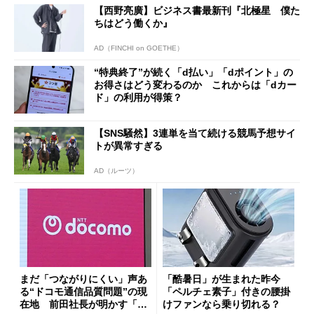
【西野亮廣】ビジネス書最新刊『北極星 僕た
ちはどう働くか』
AD（FINCHI on GOETHE）
“特典終了”が続く「d払い」「dポイント」の
お得さはどう変わるのか これからは「dカー
ド」の利用が得策？
【SNS騒然】3連単を当て続ける競馬予想サイ
トが異常すぎる
AD（ルーツ）
まだ「つながりにくい」声あ
「酷暑日」が生まれた昨今
る“ドコモ通信品質問題”の現
「ペルチェ素子」付きの腰掛
在地 前田社長が明かす「道
けファンなら乗り切れる？