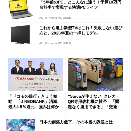
「5年前のPC」とこんなに違う！予算10万円
台前半で実現する快適PCライフ
AD（ITmedia PC USER）
これから選ぶ新型TVはこれ！失敗しない選び
方と、2026年夏の一押しモデル
AD（ITmedia PC USER）
「ドコモの銀行」きょう始
“Suicaが使えない”クレカ・
動 「d NEOBANK」消滅、
QR専用改札機に賛否 「問
最大4.5％還元 強みは何か解
題なく運用できる」「交通系I
説
Cの方がスムーズ」
日本の創薬力低下、その本当の課題とは