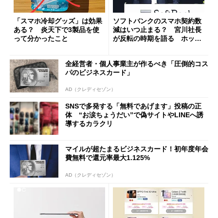
「スマホ冷却グッズ」は効果
ソフトバンクのスマホ契約数
ある？ 炎天下で3製品を使
減はいつ止まる？ 宮川社長
って分かったこと
が反転の時期を語る ホッピ
ング対策は「真剣にやりすぎ
た」
全経営者・個人事業主が作るべき「圧倒的コス
パのビジネスカード」
AD（クレディセゾン）
SNSで多発する「無料であげます」投稿の正
体 “お涙ちょうだい”で偽サイトやLINEへ誘
導するカラクリ
マイルが超たまるビジネスカード！初年度年会
費無料で還元率最大1.125%
AD（クレディセゾン）