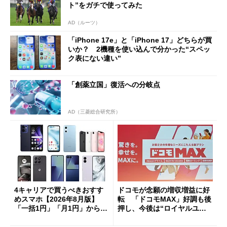
ト”をガチで使ってみた
AD（ルーツ）
「iPhone 17e」と「iPhone 17」どちらが買
いか？ 2機種を使い込んで分かった“スペッ
ク表にない違い”
「創薬立国」復活への分岐点
AD（三菱総合研究所）
4キャリアで買うべきおすす
ドコモが念願の増収増益に好
めスマホ【2026年8月版】
転 「ドコモMAX」好調も後
「一括1円」「月1円」からお
押し、今後は“ロイヤルユー
得なiPhone／Pixel／Galaxy
ザー”を重視
まで