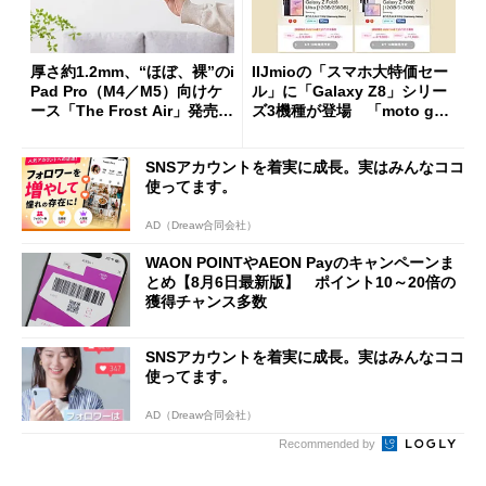
厚さ約1.2mm、“ほぼ、裸”のi
IIJmioの「スマホ大特価セー
Pad Pro（M4／M5）向けケ
ル」に「Galaxy Z8」シリー
ース「The Frost Air」発売
ズ3機種が登場 「moto g37
ケースフィニットから
j」や「OPPO Find X9 Ultr
a」も
SNSアカウントを着実に成長。実はみんなココ
使ってます。
AD（Dreaw合同会社）
WAON POINTやAEON Payのキャンペーンま
とめ【8月6日最新版】 ポイント10～20倍の
獲得チャンス多数
SNSアカウントを着実に成長。実はみんなココ
使ってます。
AD（Dreaw合同会社）
Recommended by