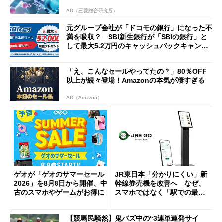
AD（三菱総合研究所）
元グループ会社が「ドコモの銀行」になった不
満を吸収？ SBI新生銀行が「SBIの銀行」と
して最大5.2万円のキャッシュバックキャンペ
ーンを開催
「え、こんなセールやってたの？」80％OFF
以上が続々登場！Amazonの本気が凄すぎる
AD（Amazon）
ゲオが「ゲオのサマーセール
JR東日本「分かりにくい」新
2026」を8月8日から開催、中
幹線券売機を改善へ なぜ、
古のスマホやゲームがお得に
スマホではなく「駅での最短
1分購入」を実現？
【競馬民騒然】鬼バズ中の“3連単連発サイ