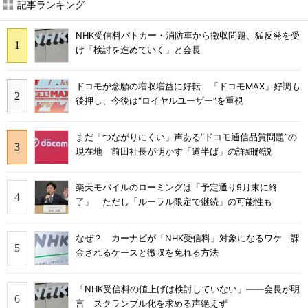
記事ランキング
NHK受信料パトカー・消防車から徴収問題、猛反発を受
け「検討を進めていく」と会長
ドコモが念願の増収増益に好転 「ドコモMAX」好調も
後押し、今後は“ロイヤルユーザー”を重視
まだ「つながりにくい」声ある“ドコモ通信品質問題”の
現在地 前田社長が明かす「道半ば」の詳細解説
楽天モバイルのローミングは「予定通り9月末に終
了」 ただし「ルーラル限定で継続」の可能性も
なぜ？ カーナビが「NHK受信料」対象になるワケ 課
金されるケースと徴収を免れる方法
「NHK受信料の値上げは検討していない」――会長が明
言 スクランブル化を求める声絶えず