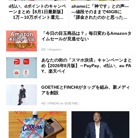
d払い、dポイントのキャンペ
ahamoに「神です」との声―
ーンまとめ【8月1日最新版】
―値段そのままで40GBに
1万～10万ポイント還元の
「課金されたのかと思った」
施策がめじろ押し
と戸惑いも
「今日の目玉商品は？」毎日変わるAmazonタ
イムセールが見逃せない
AD（Amazon）
あなたの街の「スマホ決済」キャンペーンまと
め【2026年8月版】～PayPay、d払い、au PA
Y、楽天ペイ
GOETHEとFINCHIがタッグを組み、新メディ
アを創設
AD（FINCHI on GOETHE）