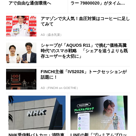
アで自由な通信環境へ
ラー 79800020」がタイムセ
ールで10％オフの5万3999円
に
アマゾンで大人気！血圧対策はコーヒーに足し
てみて
AD（森永乳業）
シャープが「AQUOS R11」で挑む“価格高騰
時代”のスマホ戦略 「シェアを追うよりも既
存ユーザーを大切に」
FINCHI主催「IVS2026」トークセッションが
話題に！
AD（FINCHI on GOETHE）
NHK受信料パトカー・消防車
LINEの新「プレミアムブロッ