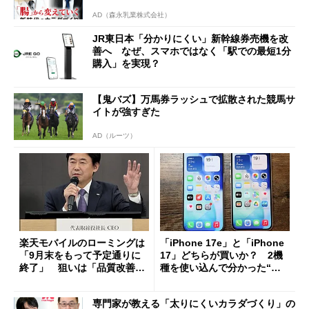
AD（森永乳業株式会社）
JR東日本「分かりにくい」新幹線券売機を改
善へ なぜ、スマホではなく「駅での最短1分
購入」を実現？
【鬼バズ】万馬券ラッシュで拡散された競馬サ
イトが強すぎた
AD（ルーツ）
楽天モバイルのローミングは
「iPhone 17e」と「iPhone
「9月末をもって予定通りに
17」どちらが買いか？ 2機
終了」 狙いは「品質改善」
種を使い込んで分かった“ス
ただし「ルーラル限定で期
ペック表にない違い”
限を切った新契約」の可能性
専門家が教える「太りにくいカラダづくり」の
も