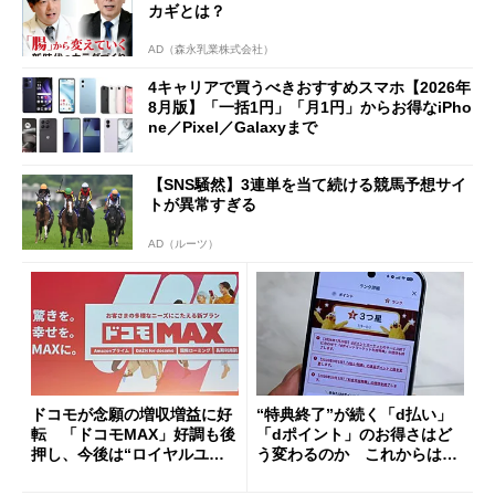
カギとは？
AD（森永乳業株式会社）
4キャリアで買うべきおすすめスマホ【2026年
8月版】「一括1円」「月1円」からお得なiPho
ne／Pixel／Galaxyまで
【SNS騒然】3連単を当て続ける競馬予想サイ
トが異常すぎる
AD（ルーツ）
ドコモが念願の増収増益に好
“特典終了”が続く「d払い」
転 「ドコモMAX」好調も後
「dポイント」のお得さはど
押し、今後は“ロイヤルユー
う変わるのか これからは
ザー”を重視
「dカード」の利用が得策？