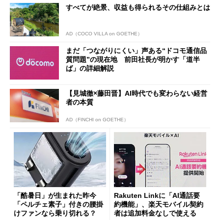
すべてが絶景、収益も得られるその仕組みとは
AD（COCO VILLA on GOETHE）
まだ「つながりにくい」声ある“ドコモ通信品
質問題”の現在地 前田社長が明かす「道半
ば」の詳細解説
【見城徹×藤田晋】AI時代でも変わらない経営
者の本質
AD（FINCHI on GOETHE）
「酷暑日」が生まれた昨今
Rakuten Linkに「AI通話要
「ペルチェ素子」付きの腰掛
約機能」、楽天モバイル契約
けファンなら乗り切れる？
者は追加料金なしで使える