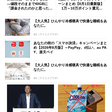
―値段そのままで40GBに
ーンまとめ【8月1日最新版】
「課金されたのかと思った」
1万～10万ポイント還元の
と戸惑いも
施策がめじろ押し
【大人気】ひんやり冷感寝具で快適な睡眠をあ
なたに。
AD（アイリスプラザ）
あなたの街の「スマホ決済」キャンペーンまと
め【2026年8月版】～PayPay、d払い、au PA
Y、楽天ペイ
【大人気】ひんやり冷感寝具で快適な睡眠をあ
なたに。
AD（アイリスプラザ）