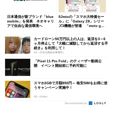
日本通信が新ブランド「blue
IIJmioの「スマホ大特価セー
mobile」を発表 ネオキャリ
ル」に「Galaxy Z8」シリー
アで自由な通信環境へ
ズ3機種が登場 「moto g37
j」や「OPPO Find X9 Ultr
a」も
カードローン50万円以上の人は、返済を3～6
ヶ月停止して『大幅に減額してから返済する手
続き』を利用して！
AD（渋谷法務総合事務所）
「Pixel 11 Pro Fold」のティーザー動画公
開 イベント開始前に予約可能に
スマホ2GBで月額850円～ 格安SIMをお得に使
うキャンペーン実施中！
AD（IIJmio）
Recommended by