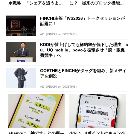
ホ戦略 「シェアを追うより
に？ 従来のブロック機能と
も既存ユーザーを大切に」
の決定的な違い
FINCHI主催「IVS2026」トークセッションが
話題に！
AD（FINCHI on GOETHE）
KDDIが値上げしても解約率が低下した理由 a
u、UQ mobile、povoを循環させ「脱・販促
費競争」へ
GOETHEとFINCHIがタッグを組み、新メディ
アを創設
AD（FINCHI on GOETHE）
ahamoに「神です」との声―
d払い、dポイントのキャンペ