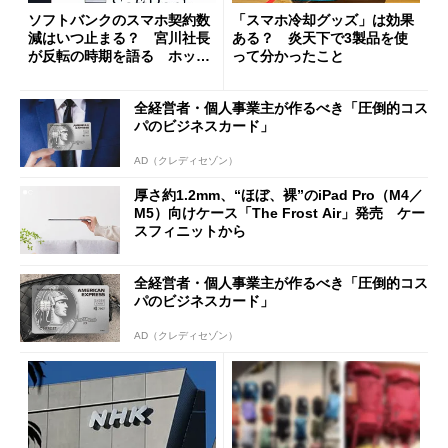
ソフトバンクのスマホ契約数
「スマホ冷却グッズ」は効果
減はいつ止まる？ 宮川社長
ある？ 炎天下で3製品を使
が反転の時期を語る ホッピ
って分かったこと
ング対策は「真剣にやりすぎ
た」
全経営者・個人事業主が作るべき「圧倒的コス
パのビジネスカード」
AD（クレディセゾン）
厚さ約1.2mm、“ほぼ、裸”のiPad Pro（M4／
M5）向けケース「The Frost Air」発売 ケー
スフィニットから
全経営者・個人事業主が作るべき「圧倒的コス
パのビジネスカード」
AD（クレディセゾン）