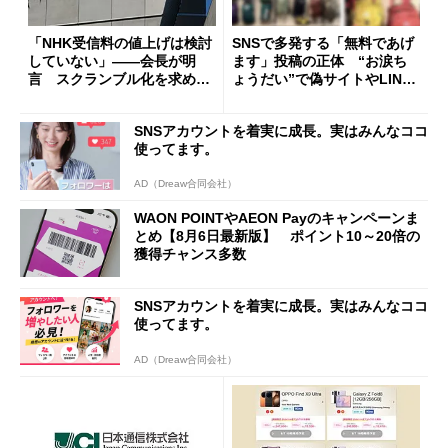
「NHK受信料の値上げは検討
SNSで多発する「無料であげ
していない」――会長が明
ます」投稿の正体 “お涙ち
言 スクランブル化を求める
ょうだい”で偽サイトやLINE
声絶えず
へ誘導するカラクリ
SNSアカウントを着実に成長。実はみんなココ
使ってます。
AD（Dreaw合同会社）
WAON POINTやAEON Payのキャンペーンま
とめ【8月6日最新版】 ポイント10～20倍の
獲得チャンス多数
SNSアカウントを着実に成長。実はみんなココ
使ってます。
AD（Dreaw合同会社）