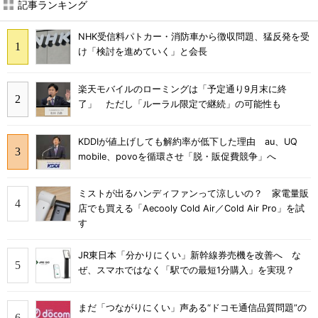
記事ランキング
NHK受信料パトカー・消防車から徴収問題、猛反発を受
け「検討を進めていく」と会長
楽天モバイルのローミングは「予定通り9月末に終
了」 ただし「ルーラル限定で継続」の可能性も
KDDIが値上げしても解約率が低下した理由 au、UQ
mobile、povoを循環させ「脱・販促費競争」へ
ミストが出るハンディファンって涼しいの？ 家電量販
店でも買える「Aecooly Cold Air／Cold Air Pro」を試
す
JR東日本「分かりにくい」新幹線券売機を改善へ な
ぜ、スマホではなく「駅での最短1分購入」を実現？
まだ「つながりにくい」声ある“ドコモ通信品質問題”の