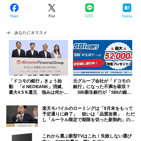
Share
Post
LINE
Hatena
あなたにオススメ
「ドコモの銀行」きょう始
元グループ会社が「ドコモの
動 「d NEOBANK」消滅、
銀行」になった不満を吸収？
最大4.5％還元 強みは何か解
SBI新生銀行が「SBIの銀
説
行」として最大5.2万円のキャ
ッシュバックキャンペーンを
楽天モバイルのローミングは「9月末をもって
開催
予定通りに終了」 狙いは「品質改善」 ただ
し「ルーラル限定で期限を切った新契約」の可
能性も
これから選ぶ新型TVはこれ！失敗しない選び