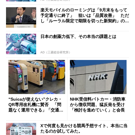
楽天モバイルのローミングは「9月末をもって
予定通りに終了」 狙いは「品質改善」 ただ
し「ルーラル限定で期限を切った新契約」の可
能性も
日本の創薬力低下、その本当の課題とは
AD（三菱総合研究所）
“Suicaが使えない”クレカ・
NHK受信料パトカー・消防車
QR専用改札機に賛否 「問
から徴収問題、猛反発を受け
題なく運用できる」「交通系I
「検討を進めていく」と会長
Cの方がスムーズ」
Xで何度も見かける競馬予想サイト、本当に当
たるのか試してみた。