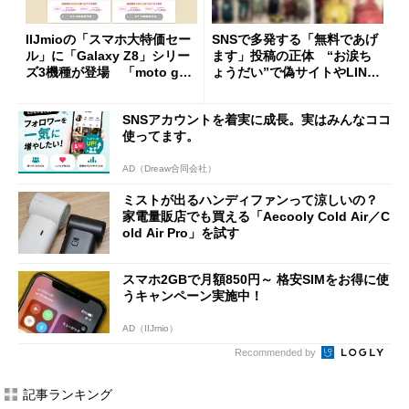
IIJmioの「スマホ大特価セー
SNSで多発する「無料であげ
ル」に「Galaxy Z8」シリー
ます」投稿の正体 “お涙ち
ズ3機種が登場 「moto g37
ょうだい”で偽サイトやLINE
j」や「OPPO Find X9 Ultr
へ誘導するカラクリ
a」も
SNSアカウントを着実に成長。実はみんなココ
使ってます。
AD（Dreaw合同会社）
ミストが出るハンディファンって涼しいの？
家電量販店でも買える「Aecooly Cold Air／C
old Air Pro」を試す
スマホ2GBで月額850円～ 格安SIMをお得に使
うキャンペーン実施中！
AD（IIJmio）
Recommended by
記事ランキング