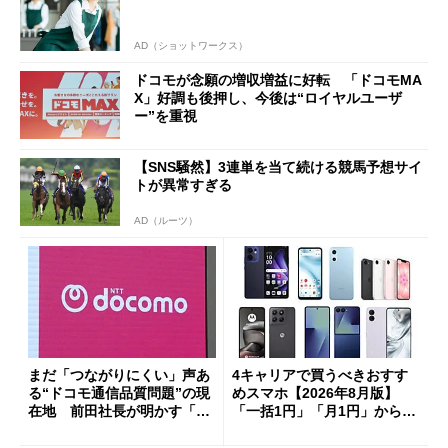
AD（ショットワークス）
ドコモが念願の増収増益に好転 「ドコモMA
X」好調も後押し、今後は“ロイヤルユーザ
ー”を重視
【SNS騒然】3連単を当て続ける競馬予想サイ
トが異常すぎる
AD（ルーツ）
まだ「つながりにくい」声あ
4キャリアで買うべきおすす
る“ドコモ通信品質問題”の現
めスマホ【2026年8月版】
在地 前田社長が明かす「道
「一括1円」「月1円」からお
半ば」の詳細解説
得なiPhone／Pixel／Galaxy
まで