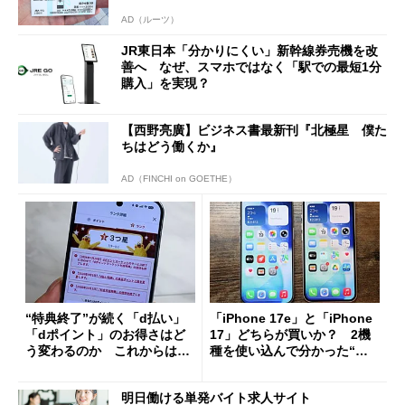
AD（ルーツ）
JR東日本「分かりにくい」新幹線券売機を改
善へ なぜ、スマホではなく「駅での最短1分
購入」を実現？
【西野亮廣】ビジネス書最新刊『北極星 僕た
ちはどう働くか』
AD（FINCHI on GOETHE）
“特典終了”が続く「d払い」
「iPhone 17e」と「iPhone
「dポイント」のお得さはど
17」どちらが買いか？ 2機
う変わるのか これからは
種を使い込んで分かった“ス
「dカード」の利用が得策？
ペック表にない違い”
明日働ける単発バイト求人サイト