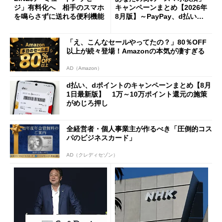
ジ」有料化へ 相手のスマホ
キャンペーンまとめ【2026年
を鳴らさずに送れる便利機能
8月版】～PayPay、d払い、a
u PAY、楽天ペイ
「え、こんなセールやってたの？」80％OFF
以上が続々登場！Amazonの本気が凄すぎる
AD（Amazon）
d払い、dポイントのキャンペーンまとめ【8月
1日最新版】 1万～10万ポイント還元の施策
がめじろ押し
全経営者・個人事業主が作るべき「圧倒的コス
パのビジネスカード」
AD（クレディセゾン）