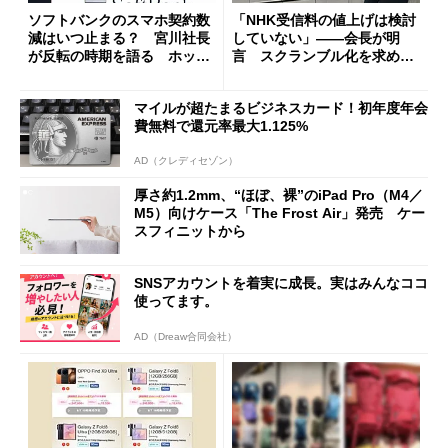
ソフトバンクのスマホ契約数
「NHK受信料の値上げは検討
減はいつ止まる？ 宮川社長
していない」――会長が明
が反転の時期を語る ホッピ
言 スクランブル化を求める
ング対策は「真剣にやりすぎ
声絶えず
た」
マイルが超たまるビジネスカード！初年度年会
費無料で還元率最大1.125%
AD（クレディセゾン）
厚さ約1.2mm、“ほぼ、裸”のiPad Pro（M4／
M5）向けケース「The Frost Air」発売 ケー
スフィニットから
SNSアカウントを着実に成長。実はみんなココ
使ってます。
AD（Dreaw合同会社）