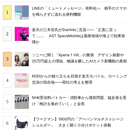
LINEの「ミュートメッセージ」有料化へ 相手のスマホ
を鳴らさずに送れる便利機能
楽天の三木谷氏がStarlinkに言及――「正直に言っ
て……」 AST SpaceMobileは過疎地域や海上で効果発
揮か
ソニーに聞く「Xperia 1 VIII」の裏側 デザイン刷新や
20万円超えの理由、物議を醸したAIカメラ新機能の真相
KDDIからの独り立ちを目指す楽天モバイル、ローミング
交渉の現在地――両社の考えを整理
NHK受信料パトカー・消防車から徴収問題、猛反発を受
け「検討を進めていく」と会長
【ワークマン】1900円の「アーバンマルチストレージ
ショルダー」 大きく開く小分けポケット搭載