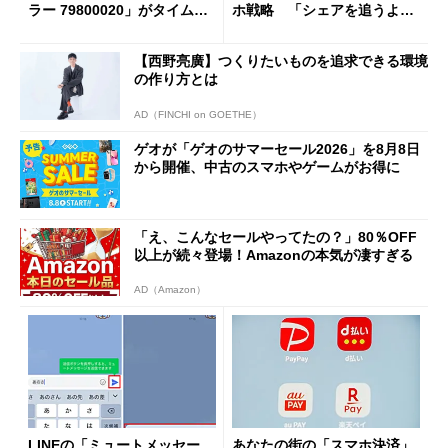
ラー 79800020」がタイムセ
ホ戦略 「シェアを追うより
ールで10％オフの5万3999円
も既存ユーザーを大切に」
に
【西野亮廣】つくりたいものを追求できる環境
の作り方とは
AD（FINCHI on GOETHE）
ゲオが「ゲオのサマーセール2026」を8月8日
から開催、中古のスマホやゲームがお得に
「え、こんなセールやってたの？」80％OFF
以上が続々登場！Amazonの本気が凄すぎる
AD（Amazon）
LINEの「ミュートメッセー
あなたの街の「スマホ決済」