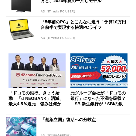
方と、2026年夏の一押しモデル
AD（ITmedia PC USER）
「5年前のPC」とこんなに違う！予算10万円
台前半で実現する快適PCライフ
AD（ITmedia PC USER）
「ドコモの銀行」きょう始
元グループ会社が「ドコモの
動 「d NEOBANK」消滅、
銀行」になった不満を吸収？
最大4.5％還元 強みは何か解
SBI新生銀行が「SBIの銀
説
行」として最大5.2万円のキャ
ッシュバックキャンペーンを
「創薬立国」復活への分岐点
開催
AD（三菱総合研究所）