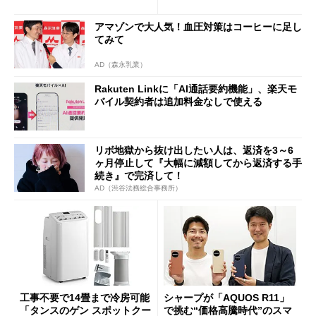
促費競争」へ
の決定的な違い
アマゾンで大人気！血圧対策はコーヒーに足し
てみて
AD（森永乳業）
Rakuten Linkに「AI通話要約機能」、楽天モ
バイル契約者は追加料金なしで使える
リボ地獄から抜け出したい人は、返済を3～6
ヶ月停止して『大幅に減額してから返済する手
続き』で完済して！
AD（渋谷法務総合事務所）
工事不要で14畳まで冷房可能
シャープが「AQUOS R11」
「タンスのゲン スポットクー
で挑む“価格高騰時代”のスマ