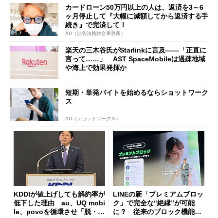
カードローン50万円以上の人は、返済を3～6
ヶ月停止して『大幅に減額してから返済する手
続き』で完済して！
AD（渋谷法務総合事務所）
楽天の三木谷氏がStarlinkに言及――「正直に
言って……」 AST SpaceMobileは過疎地域
や海上で効果発揮か
短期・単発バイトを始めるならショットワーク
ス
AD（ショットワークス）
KDDIが値上げしても解約率が
LINEの新「プレミアムブロッ
低下した理由 au、UQ mobi
ク」で完全な“絶縁”が可能
le、povoを循環させ「脱・販
に？ 従来のブロック機能と