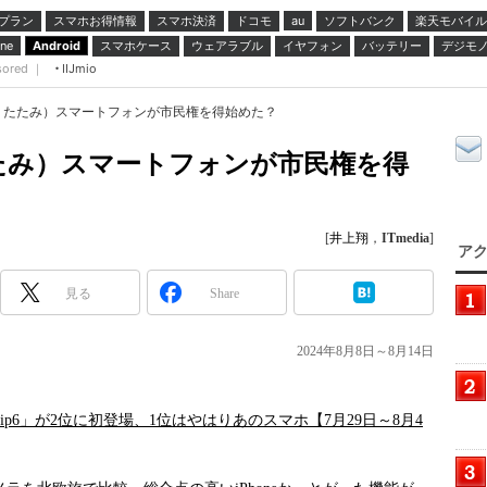
プラン
スマホお得情報
スマホ決済
ドコモ
ソフトバンク
楽天モバイル
au
スマホケース
ウェアラブル
イヤフォン
バッテリー
デジモ
ne
Android
sored ｜
IIJmio
りたたみ）スマートフォンが市民権を得始めた？
たみ）スマートフォンが市民権を得
[
井上翔
，
ITmedia
]
アク
見る
Share
2024年8月8日～8月14日
Flip6」が2位に初登場、1位はやはりあのスマホ【7月29日～8月4