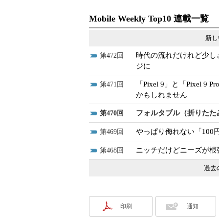
Mobile Weekly Top10 連載一覧
新し
時代の流れだけれど少しさ
472
ジに
「Pixel 9」と「Pixel 
471
かもしれません
フォルタブル（折りたた
470
やっぱり侮れない「100
469
ニッチだけどニーズが根
468
過去
印刷
通知