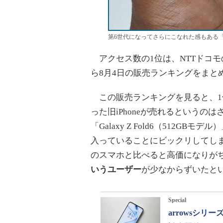
第6世代になってさらにこなれた感もある「Galax
アクセス数の1位は、NTTドコモ
ら8月4日の販売ランキングをまと
この販売ランキングを見ると、1位は「
った旧iPhoneが売れるというのはさて
「Galaxy Z Fold6（512
入っていることにビックリしてし
のスマホと比べると高価になりが
いうユーザー
が少なからずいたと
Special
arrowsシ