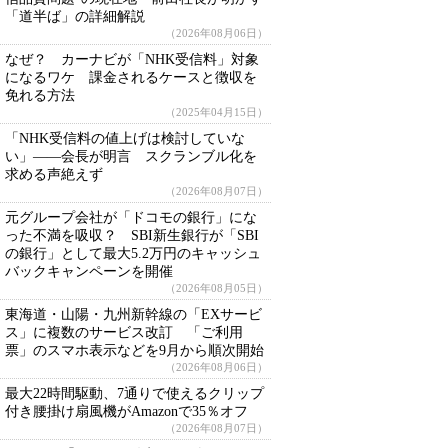
「道半ば」の詳細解説
（2026年08月06日）
なぜ？ カーナビが「NHK受信料」対象
になるワケ 課金されるケースと徴収を
免れる方法
（2025年04月15日）
「NHK受信料の値上げは検討していな
い」――会長が明言 スクランブル化を
求める声絶えず
（2026年08月07日）
元グループ会社が「ドコモの銀行」にな
った不満を吸収？ SBI新生銀行が「SBI
の銀行」として最大5.2万円のキャッシュ
バックキャンペーンを開催
（2026年08月05日）
東海道・山陽・九州新幹線の「EXサービ
ス」に複数のサービス改訂 「ご利用
票」のスマホ表示などを9月から順次開始
（2026年08月06日）
最大22時間駆動、7通りで使えるクリップ
付き腰掛け扇風機がAmazonで35％オフ
（2026年08月07日）