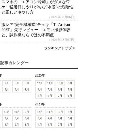
スマホの「エアコン冷却」がダメなワ
ケ 猛暑日にやりがちな“水没”の危険性
と正しい冷やし方
（2026年08月06日）
激レア“完全機械式”チェキ「TTArtisan
203T」先行レビュー エモい撮影体験
と、試作機ならではの不満点
（2026年08月07日）
ランキングトップ30
去記事カレンダー
年
2025年
7月
6月
5月
12月
11月
10月
9月
3月
2月
1月
8月
7月
6月
5月
4月
3月
2月
1月
年
2023年
11月
10月
9月
12月
11月
10月
9月
7月
6月
5月
8月
7月
6月
5月
3月
2月
1月
4月
3月
2月
1月