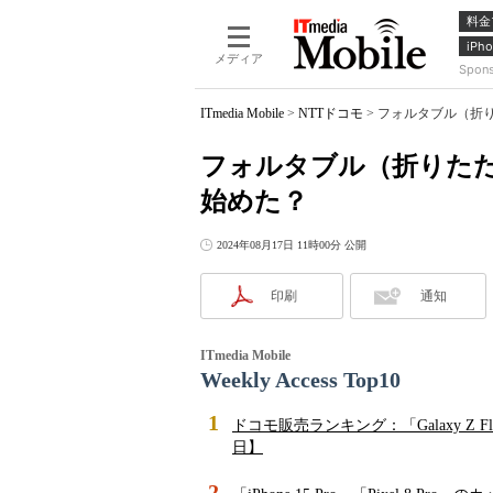
料金
iPho
メディア
Spon
ITmedia Mobile
>
NTTドコモ
>
フォルタブル（折
フォルタブル（折りた
始めた？
2024年08月17日 11時00分 公開
印刷
通知
ITmedia Mobile
Weekly Access Top10
1
ドコモ販売ランキング：「Galaxy Z 
日】
2