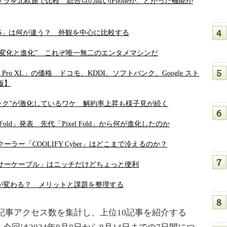
 Pro」のカメラを北欧旅で比較 総合点の高いiPhoneか、とがった機能が
y Z Fold6」は何が違う？ 外観を中心に比較する
感じた“変化と進化” これぞ唯一無二のエンタメマシンだ
ro／9 Pro XL」の価格 ドコモ、KDDI、ソフトバンク、Google スト
版】
バック”が激化しているワケ 解約率上昇も様子見が続く
ro Fold」発表 先代「Pixel Fold」から何が進化したのか
ラー「COOLIFY Cyber」はどこまで冷えるのか？
ンサーケーブル」はニッチだけどちょっと便利
が変わる？ メリットと課題を整理する
1週間の記事アクセス数を集計し、上位10記事を紹介する