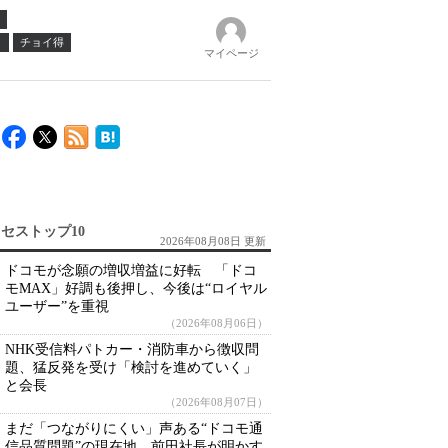
ノ
チョイ得
マイページ
セストップ10
2026年08月08日 更新
ドコモが念願の増収増益に好転 「ドコ
モMAX」好調も後押し、今後は“ロイヤル
ユーザー”を重視
（2026年08月06日）
NHK受信料パトカー・消防車から徴収問
題、猛反発を受け「検討を進めていく」
と会長
（2026年08月07日）
まだ「つながりにくい」声ある“ドコモ通
信品質問題”の現在地 前田社長が明かす