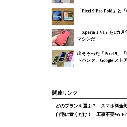
「Pixel 9 Pro Fol
「Xperia 1 VI」
マシンだ
出そろった「Pixel 9」「P
トバンク、Google ス
関連リンク
どのプランを選ぶ？ スマホ料金
自宅に置くだけ！ 工事不要Wi-F