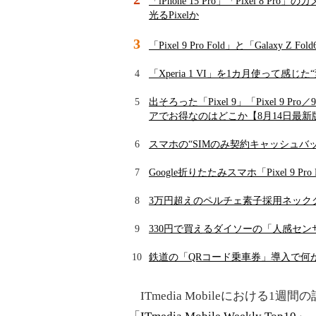
「iPhone 15 Pro」「Pixel 8
光るPixelか
3
「Pixel 9 Pro Fold」と「Galax
4
「Xperia 1 VI」を1カ月使って
5
出そろった「Pixel 9」「Pixel 9 P
アでお得なのはどこか【8月14日最新
6
スマホの“SIMのみ契約キャッシュ
7
Google折りたたみスマホ「Pixel 9 P
8
3万円超えのペルチェ素子採用ネッククー
9
330円で買えるダイソーの「人感セ
10
鉄道の「QRコード乗車券」導入で何
ITmedia Mobileにおける