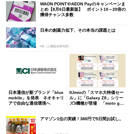
WAON POINTやAEON Payのキャンペーンま
とめ【8月6日最新版】 ポイント10～20倍の
獲得チャンス多数
日本の創薬力低下、その本当の課題とは
AD（三菱総合研究所）
日本通信が新ブランド「blue
IIJmioの「スマホ大特価セー
mobile」を発表 ネオキャリ
ル」に「Galaxy Z8」シリー
アで自由な通信環境へ
ズ3機種が登場 「moto g37
j」や「OPPO Find X9 Ultr
a」も
アマゾン1位の実績！380円で5日間お試し。