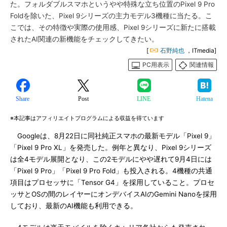
た。フォルダブルスマホというやや特殊な立ち位置のPixel 9 Pro
Foldを除いた、Pixel 9シリーズの主力モデル3機種に当たる。こ
こでは、その特徴や実際の使用感、Pixel 9シリーズに新たに搭載
されたAI関連の新機能をチェックしてきたい。
[
石野純也
，ITmedia]
PC用表示
関連情報
Share
Post
LINE
Hatena
※本記事はアフィリエイトプログラムによる収益を得ています
Googleは、8月22日に同社純正スマホの最新モデル「Pixel 9」
「Pixel 9 Pro XL」を発売した。例年と異なり、Pixel 9シリーズ
は全4モデル展開となり、この2モデルにやや遅れて9月4日には
「Pixel 9 Pro」「Pixel 9 Pro Fold」も投入される。4機種の共通
項目はプロセッサに「Tensor G4」を採用していること。プロセ
ッサとOSの間のレイヤーにオンデバイスAIのGemini Nanoを採用
しており、最新のAI機能も利用できる。