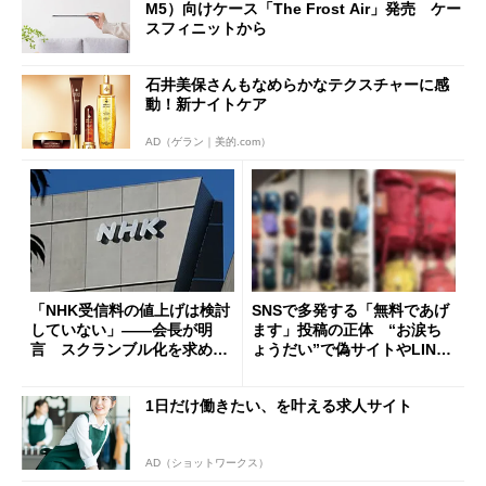
M5）向けケース「The Frost Air」発売 ケー
スフィニットから
石井美保さんもなめらかなテクスチャーに感
動！新ナイトケア
AD（ゲラン｜美的.com）
「NHK受信料の値上げは検討
SNSで多発する「無料であげ
していない」――会長が明
ます」投稿の正体 “お涙ち
言 スクランブル化を求める
ょうだい”で偽サイトやLINE
声絶えず
へ誘導するカラクリ
1日だけ働きたい、を叶える求人サイト
AD（ショットワークス）