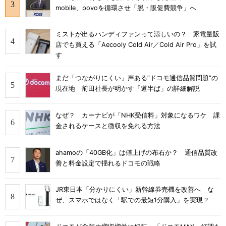
mobile、povoを循環させ「脱・販促費競争」へ
ミストが出るハンディファンって涼しいの？ 家電量販
店でも買える「Aecooly Cold Air／Cold Air Pro」を試
す
まだ「つながりにくい」声ある“ドコモ通信品質問題”の
現在地 前田社長が明かす「道半ば」の詳細解説
なぜ？ カーナビが「NHK受信料」対象になるワケ 課
金されるケースと徴収を免れる方法
ahamoの「40GB化」は値上げの布石か？ 通信品質改
善と料金設定で揺れるドコモの戦略
JR東日本「分かりにくい」新幹線券売機を改善へ な
ぜ、スマホではなく「駅での最短1分購入」を実現？