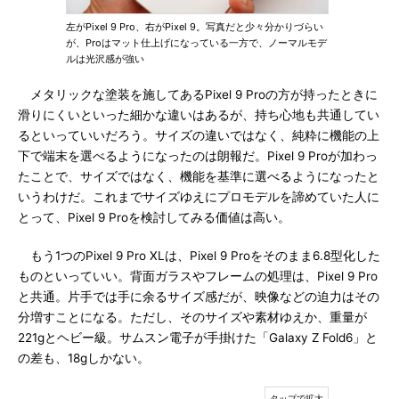
左がPixel 9 Pro、右がPixel 9。写真だと少々分かりづらい
が、Proはマット仕上げになっている一方で、ノーマルモデ
ルは光沢感が強い
メタリックな塗装を施してあるPixel 9 Proの方が持ったときに
滑りにくいといった細かな違いはあるが、持ち心地も共通してい
るといっていいだろう。サイズの違いではなく、純粋に機能の上
下で端末を選べるようになったのは朗報だ。Pixel 9 Proが加わっ
たことで、サイズではなく、機能を基準に選べるようになったと
いうわけだ。これまでサイズゆえにプロモデルを諦めていた人に
とって、Pixel 9 Proを検討してみる価値は高い。
もう1つのPixel 9 Pro XLは、Pixel 9 Proをそのまま6.8型化した
ものといっていい。背面ガラスやフレームの処理は、Pixel 9 Pro
と共通。片手では手に余るサイズ感だが、映像などの迫力はその
分増すことになる。ただし、そのサイズや素材ゆえか、重量が
221gとヘビー級。サムスン電子が手掛けた「Galaxy Z Fold6」と
の差も、18gしかない。