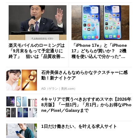
楽天モバイルのローミングは
「iPhone 17e」と「iPhone
「9月末をもって予定通りに
17」どちらが買いか？ 2機
終了」 狙いは「品質改善」
種を使い込んで分かった“ス
ただし「ルーラル限定で期
ペック表にない違い”
限を切った新契約」の可能性
石井美保さんもなめらかなテクスチャーに感
も
動！新ナイトケア
AD（ゲラン｜美的.com）
4キャリアで買うべきおすすめスマホ【2026年
8月版】「一括1円」「月1円」からお得なiPho
ne／Pixel／Galaxyまで
1日だけ働きたい、を叶える求人サイト