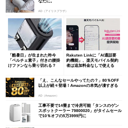
なたに。
AD（アイリスプラザ）
「酷暑日」が生まれた昨今
Rakuten Linkに「AI通話要
「ペルチェ素子」付きの腰掛
約機能」、楽天モバイル契約
けファンなら乗り切れる？
者は追加料金なしで使える
「え、こんなセールやってたの？」80％OFF
以上が続々登場！Amazonの本気が凄すぎる
AD（Amazon）
工事不要で14畳まで冷房可能「タンスのゲン
スポットクーラー 79800020」がタイムセール
で10％オフの5万3999円に