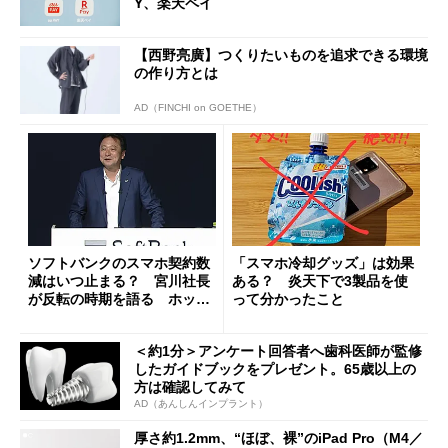
Y、楽天ペイ
【西野亮廣】つくりたいものを追求できる環境
の作り方とは
AD（FINCHI on GOETHE）
ソフトバンクのスマホ契約数
「スマホ冷却グッズ」は効果
減はいつ止まる？ 宮川社長
ある？ 炎天下で3製品を使
が反転の時期を語る ホッピ
って分かったこと
ング対策は「真剣にやりすぎ
た」
＜約1分＞アンケート回答者へ歯科医師が監修
したガイドブックをプレゼント。65歳以上の
方は確認してみて
AD（あんしんインプラント）
厚さ約1.2mm、“ほぼ、裸”のiPad Pro（M4／