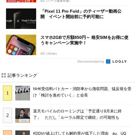
AD（ハーブ健康本舗）
「Pixel 11 Pro Fold」のティーザー動画公
開 イベント開始前に予約可能に
スマホ2GBで月額850円～ 格安SIMをお得に使
うキャンペーン実施中！
AD（IIJmio）
Recommended by
記事ランキング
NHK受信料パトカー・消防車から徴収問題、猛反発を受
け「検討を進めていく」と会長
楽天モバイルのローミングは「予定通り9月末に終
了」 ただし「ルーラル限定で継続」の可能性も
KDDIが値上げしても解約率が低下した理由 au、UQ