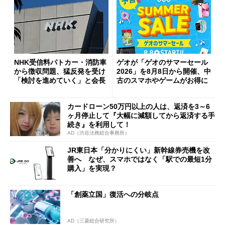
NHK受信料パトカー・消防車
ゲオが「ゲオのサマーセール
から徴収問題、猛反発を受け
2026」を8月8日から開催、中
「検討を進めていく」と会長
古のスマホやゲームがお得に
カードローン50万円以上の人は、返済を3～6
ヶ月停止して『大幅に減額してから返済する手
続き』を利用して！
AD（渋谷法務総合事務所）
JR東日本「分かりにくい」新幹線券売機を改
善へ なぜ、スマホではなく「駅での最短1分
購入」を実現？
「創薬立国」復活への分岐点
AD（三菱総合研究所）