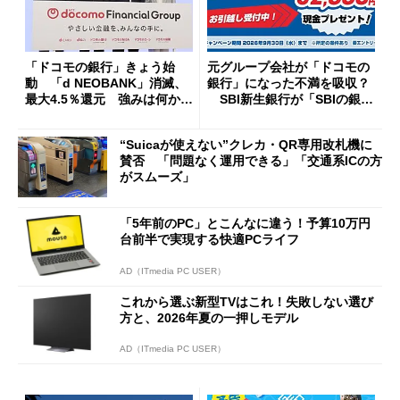
「ドコモの銀行」きょう始
元グループ会社が「ドコモの
動 「d NEOBANK」消滅、
銀行」になった不満を吸収？
最大4.5％還元 強みは何か解
SBI新生銀行が「SBIの銀
説
行」として最大5.2万円のキャ
ッシュバックキャンペーンを
“Suicaが使えない”クレカ・QR専用改札機に
開催
賛否 「問題なく運用できる」「交通系ICの方
がスムーズ」
「5年前のPC」とこんなに違う！予算10万円
台前半で実現する快適PCライフ
AD（ITmedia PC USER）
これから選ぶ新型TVはこれ！失敗しない選び
方と、2026年夏の一押しモデル
AD（ITmedia PC USER）