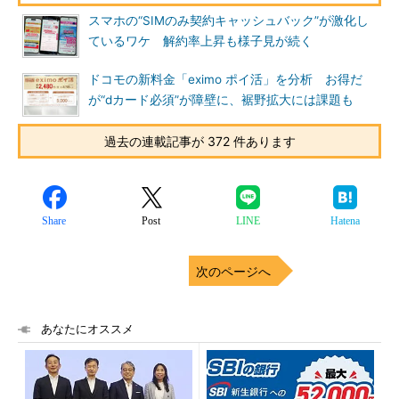
スマホの“SIMのみ契約キャッシュバック”が激化し
ているワケ 解約率上昇も様子見が続く
ドコモの新料金「eximo ポイ活」を分析 お得だ
が“dカード必須”が障壁に、裾野拡大には課題も
過去の連載記事が 372 件あります
Share
Post
LINE
Hatena
次のページへ
あなたにオススメ