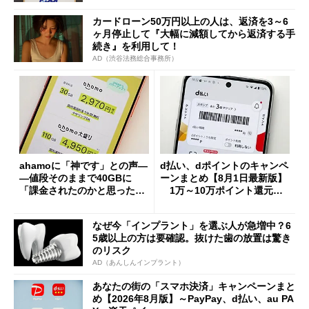
カードローン50万円以上の人は、返済を3～6
ヶ月停止して『大幅に減額してから返済する手
続き』を利用して！
AD（渋谷法務総合事務所）
ahamoに「神です」との声―
d払い、dポイントのキャンペ
―値段そのままで40GBに
ーンまとめ【8月1日最新版】
「課金されたのかと思った」
1万～10万ポイント還元の
と戸惑いも
施策がめじろ押し
なぜ今「インプラント」を選ぶ人が急増中？6
5歳以上の方は要確認。抜けた歯の放置は驚き
のリスク
AD（あんしんインプラント）
あなたの街の「スマホ決済」キャンペーンまと
め【2026年8月版】～PayPay、d払い、au PA