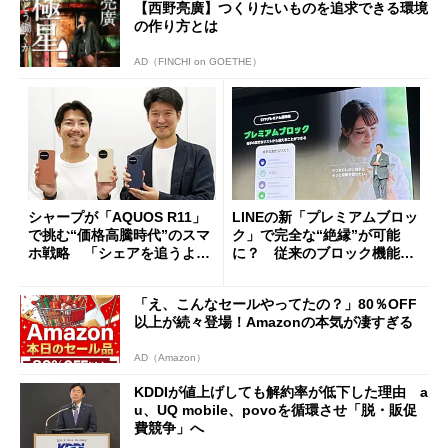
【西野亮廣】つくりたいものを追求できる環境
の作り方とは
AD（FINCHI on GOETHE）
シャープが「AQUOS R11」
LINEの新「プレミアムブロッ
で挑む“価格高騰時代”のスマ
ク」で完全な“絶縁”が可能
ホ戦略 「シェアを追うより
に？ 従来のブロック機能と
も既存ユーザーを大切に」
の決定的な違い
「え、こんなセールやってたの？」80％OFF
以上が続々登場！Amazonの本気が凄すぎる
AD（Amazon）
KDDIが値上げしても解約率が低下した理由 a
u、UQ mobile、povoを循環させ「脱・販促
費競争」へ