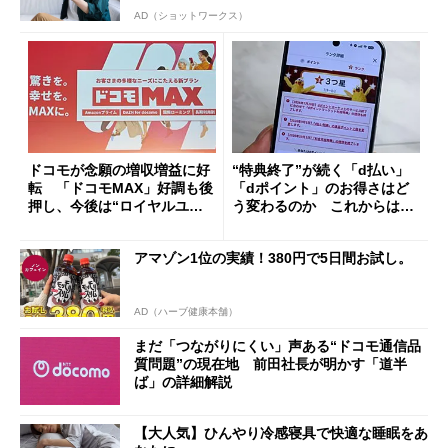
AD（ショットワークス）
ドコモが念願の増収増益に好
“特典終了”が続く「d払い」
転 「ドコモMAX」好調も後
「dポイント」のお得さはど
押し、今後は“ロイヤルユー
う変わるのか これからは
ザー”を重視
「dカード」の利用が得策？
アマゾン1位の実績！380円で5日間お試し。
AD（ハーブ健康本舗）
まだ「つながりにくい」声ある“ドコモ通信品
質問題”の現在地 前田社長が明かす「道半
ば」の詳細解説
【大人気】ひんやり冷感寝具で快適な睡眠をあ