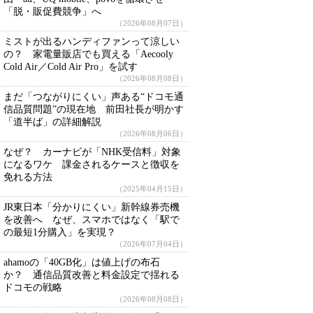
「脱・販促費競争」へ
（2026年08月07日）
ミストが出るハンディファンって涼しい
の？ 家電量販店でも買える「Aecooly
Cold Air／Cold Air Pro」を試す
（2026年08月08日）
まだ「つながりにくい」声ある“ドコモ通
信品質問題”の現在地 前田社長が明かす
「道半ば」の詳細解説
（2026年08月06日）
なぜ？ カーナビが「NHK受信料」対象
になるワケ 課金されるケースと徴収を
免れる方法
（2025年04月15日）
JR東日本「分かりにくい」新幹線券売機
を改善へ なぜ、スマホではなく「駅で
の最短1分購入」を実現？
（2026年07月04日）
ahamoの「40GB化」は値上げの布石
か？ 通信品質改善と料金設定で揺れる
ドコモの戦略
（2026年08月08日）