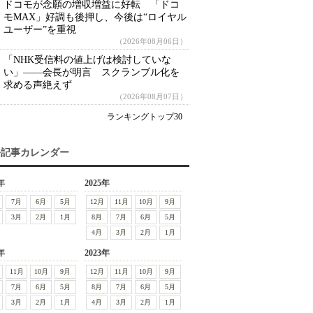
ドコモが念願の増収増益に好転 「ドコ
モMAX」好調も後押し、今後は“ロイヤル
ユーザー”を重視
（2026年08月06日）
「NHK受信料の値上げは検討していな
い」――会長が明言 スクランブル化を
求める声絶えず
（2026年08月07日）
ランキングトップ30
去記事カレンダー
年
2025年
7月
6月
5月
12月
11月
10月
9月
3月
2月
1月
8月
7月
6月
5月
4月
3月
2月
1月
年
2023年
11月
10月
9月
12月
11月
10月
9月
7月
6月
5月
8月
7月
6月
5月
3月
2月
1月
4月
3月
2月
1月