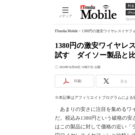
料金
iPho
メディア
Spon
ITmedia Mobile
>
1380円の激安ワイヤレスイヤフォン
1380円の激安ワイヤレスイヤ
試す ダイソー製品と比
2024年10月04日 11時27分 公開
印刷
見る
※本記事はアフィリエイトプログラムによる
あまりの安さに注目を集めるワイヤレスイヤ
だ。税込み1380円という破格の
はこの製品に対して価格の近い「ラ