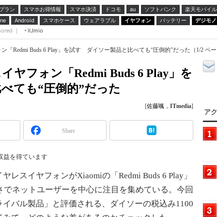
プラン
スマホお得情報
スマホ決済
ドコモ
ソフトバンク
楽天モバイル
au
スマホケース
ウェアラブル
イヤフォン
バッテリー
デジモノ
ne
Android
sored ｜
IIJmio
「Redmi Buds 6 Play」を試す ダイソー製品と比べても“圧倒的”だった（1/2 ペ
フォン「Redmi Buds 6 Play」を
べても“圧倒的”だった
[
佐藤颯
，
ITmedia
]
アク
Share
収益を得ています
フォンがXiaomiの「Redmi Buds 6 Play」
安さでネットユーザーを中心に注目を集めている。今回
イバル製品」と評価される、ダイソーの税込み1100