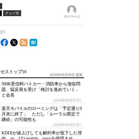
チョイ得
マイページ
ージ）
セストップ10
2026年08月09日 更新
NHK受信料パトカー・消防車から徴収問
題、猛反発を受け「検討を進めていく」
と会長
（2026年08月07日）
楽天モバイルのローミングは「予定通り9
月末に終了」 ただし「ルーラル限定で
継続」の可能性も
（2026年08月07日）
KDDIが値上げしても解約率が低下した理
由 au、UQ mobile、povoを循環させ