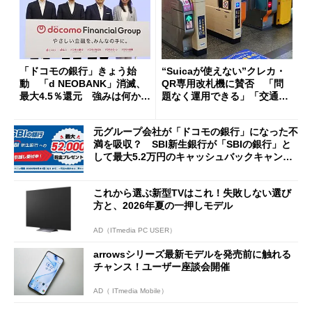
「ドコモの銀行」きょう始
“Suicaが使えない”クレカ・
動 「d NEOBANK」消滅、
QR専用改札機に賛否 「問
最大4.5％還元 強みは何か解
題なく運用できる」「交通系I
説
Cの方がスムーズ」
元グループ会社が「ドコモの銀行」になった不
満を吸収？ SBI新生銀行が「SBIの銀行」と
して最大5.2万円のキャッシュバックキャンペ
ーンを開催
これから選ぶ新型TVはこれ！失敗しない選び
方と、2026年夏の一押しモデル
AD（ITmedia PC USER）
arrowsシリーズ最新モデルを発売前に触れる
チャンス！ユーザー座談会開催
AD（ ITmedia Mobile）