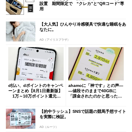
設置 期間限定で “クレカ”と“QRコード”専
用
【大人気】ひんやり冷感寝具で快適な睡眠をあ
なたに。
AD（アイリスプラザ）
d払い、dポイントのキャンペ
ahamoに「神です」との声―
ーンまとめ【8月1日最新版】
―値段そのままで40GBに
1万～10万ポイント還元の
「課金されたのかと思った」
施策がめじろ押し
と戸惑いも
【的中ラッシュ】SNSで話題の競馬予想サイト
を実際に検証。
AD（ルーツ）