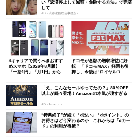
い『返済停止して減額・免除する方法』で完済
して
AD（渋谷法務総合事務所）
4キャリアで買うべきおすす
ドコモが念願の増収増益に好
めスマホ【2026年8月版】
転 「ドコモMAX」好調も後
「一括1円」「月1円」からお
押し、今後は“ロイヤルユー
得なiPhone／Pixel／Galaxy
ザー”を重視
まで
「え、こんなセールやってたの？」80％OFF
以上が続々登場！Amazonの本気が凄すぎる
AD（Amazon）
“特典終了”が続く「d払い」「dポイント」の
お得さはどう変わるのか これからは「dカー
ド」の利用が得策？