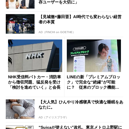
存ユーザーを大切に」
【見城徹×藤田晋】AI時代でも変わらない経営
者の本質
AD（FINCHI on GOETHE）
NHK受信料パトカー・消防車
LINEの新「プレミアムブロッ
から徴収問題、猛反発を受け
ク」で完全な“絶縁”が可能
「検討を進めていく」と会長
に？ 従来のブロック機能と
の決定的な違い
【大人気】ひんやり冷感寝具で快適な睡眠をあ
なたに。
AD（アイリスプラザ）
“Suicaが使えない”改札、東京メトロ上野駅に