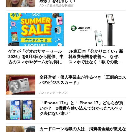
続き』を利用して！
AD（渋谷法務総合事務所）
ゲオが「ゲオのサマーセール
JR東日本「分かりにくい」新
2026」を8月8日から開催、中
幹線券売機を改善へ なぜ、
古のスマホやゲームがお得に
スマホではなく「駅での最短
1分購入」を実現？
全経営者・個人事業主が作るべき「圧倒的コス
パのビジネスカード」
AD（クレディセゾン）
「iPhone 17e」と「iPhone 17」どちらが買
いか？ 2機種を使い込んで分かった“スペッ
ク表にない違い”
カードローン地獄の人は、消費者金融が教えな