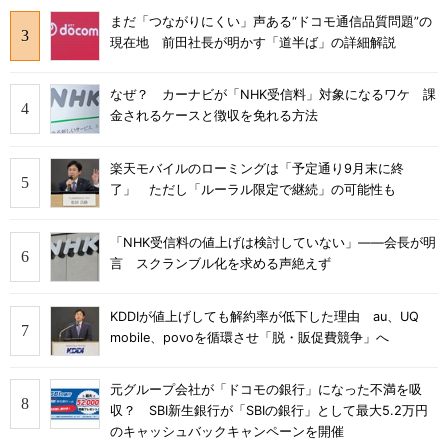
まだ「つながりにくい」声ある“ドコモ通信品質問題”の
現在地 前田社長が明かす「道半ば」の詳細解説
なぜ？ カーナビが「NHK受信料」対象になるワケ 課
金されるケースと徴収を免れる方法
楽天モバイルのローミングは「予定通り9月末に終
了」 ただし「ルーラル限定で継続」の可能性も
「NHK受信料の値上げは検討していない」――会長が明
言 スクランブル化を求める声絶えず
KDDIが値上げしても解約率が低下した理由 au、UQ
mobile、povoを循環させ「脱・販促費競争」へ
元グループ会社が「ドコモの銀行」になった不満を吸
収？ SBI新生銀行が「SBIの銀行」として最大5.2万円
のキャッシュバックキャンペーンを開催