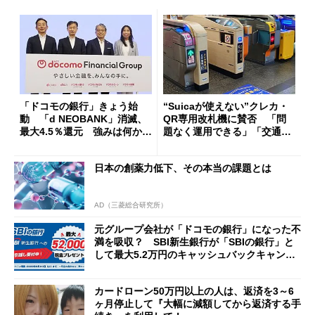
「ドコモの銀行」きょう始
“Suicaが使えない”クレカ・
動 「d NEOBANK」消滅、
QR専用改札機に賛否 「問
最大4.5％還元 強みは何か解
題なく運用できる」「交通系I
説
Cの方がスムーズ」
日本の創薬力低下、その本当の課題とは
AD（三菱総合研究所）
元グループ会社が「ドコモの銀行」になった不
満を吸収？ SBI新生銀行が「SBIの銀行」と
して最大5.2万円のキャッシュバックキャンペ
ーンを開催
カードローン50万円以上の人は、返済を3～6
ヶ月停止して『大幅に減額してから返済する手