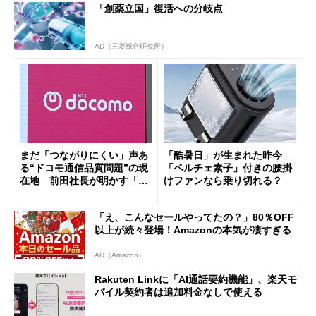
「創薬立国」復活への分岐点
AD（三菱総合研究所）
まだ「つながりにくい」声あ
「酷暑日」が生まれた昨今
る“ドコモ通信品質問題”の現
「ペルチェ素子」付きの腰掛
在地 前田社長が明かす「道
けファンなら乗り切れる？
半ば」の詳細解説
「え、こんなセールやってたの？」80％OFF
以上が続々登場！Amazonの本気が凄すぎる
AD（Amazon）
Rakuten Linkに「AI通話要約機能」、楽天モ
バイル契約者は追加料金なしで使える