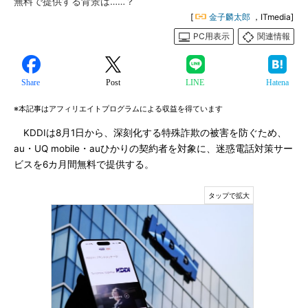
無料で提供する背景は……？
[
金子麟太郎
，ITmedia]
PC用表示
関連情報
Share
Post
LINE
Hatena
※本記事はアフィリエイトプログラムによる収益を得ています
KDDIは8月1日から、深刻化する特殊詐欺の被害を防ぐため、
au・UQ mobile・auひかりの契約者を対象に、迷惑電話対策サー
ビスを6カ月間無料で提供する。