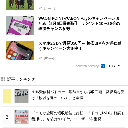
AD（ルーツ）
WAON POINTやAEON Payのキャンペーンま
とめ【8月6日最新版】 ポイント10～20倍の
獲得チャンス多数
スマホ2GBで月額850円～ 格安SIMをお得に使
うキャンペーン実施中！
AD（IIJmio）
Recommended by
記事ランキング
NHK受信料パトカー・消防車から徴収問題、猛反発を受
け「検討を進めていく」と会長
ドコモが念願の増収増益に好転 「ドコモMAX」好調も
後押し、今後は“ロイヤルユーザー”を重視