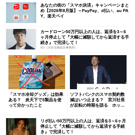
あなたの街の「スマホ決済」キャンペーンまと
め【2026年8月版】～PayPay、d払い、au PA
Y、楽天ペイ
カードローン50万円以上の人は、返済を3～6
ヶ月停止して『大幅に減額してから返済する手
続き』で完済して！
AD（渋谷法務総合事務所）
「スマホ冷却グッズ」は効果
ソフトバンクのスマホ契約数
ある？ 炎天下で3製品を使
減はいつ止まる？ 宮川社長
って分かったこと
が反転の時期を語る ホッピ
ング対策は「真剣にやりすぎ
た」
リボ払い50万円以上の人は、返済を3～6ヶ月
停止して『大幅に減額してから返済する手続
き』で完済して！