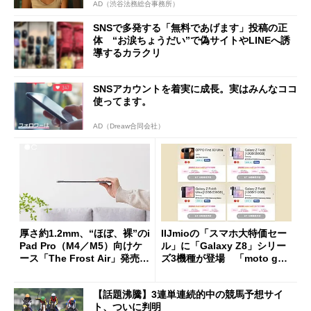
AD（渋谷法務総合事務所）
SNSで多発する「無料であげます」投稿の正
体 “お涙ちょうだい”で偽サイトやLINEへ誘
導するカラクリ
SNSアカウントを着実に成長。実はみんなココ
使ってます。
AD（Dreaw合同会社）
厚さ約1.2mm、“ほぼ、裸”のi
IIJmioの「スマホ大特価セー
Pad Pro（M4／M5）向けケ
ル」に「Galaxy Z8」シリー
ース「The Frost Air」発売
ズ3機種が登場 「moto g37
ケースフィニットから
j」や「OPPO Find X9 Ultr
a」も
【話題沸騰】3連単連続的中の競馬予想サイ
ト、ついに判明