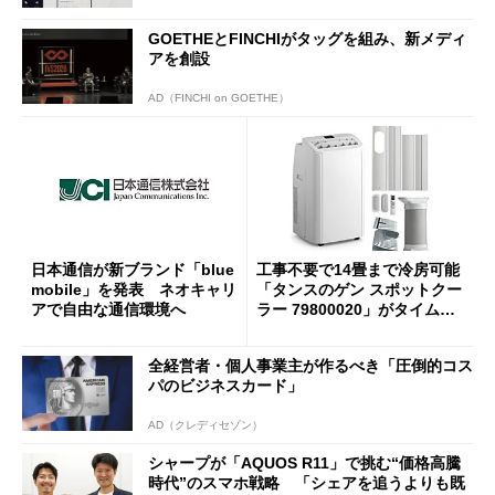
GOETHEとFINCHIがタッグを組み、新メディ
アを創設
AD（FINCHI on GOETHE）
日本通信が新ブランド「blue
工事不要で14畳まで冷房可能
mobile」を発表 ネオキャリ
「タンスのゲン スポットクー
アで自由な通信環境へ
ラー 79800020」がタイムセ
ールで10％オフの5万3999円
に
全経営者・個人事業主が作るべき「圧倒的コス
パのビジネスカード」
AD（クレディセゾン）
シャープが「AQUOS R11」で挑む“価格高騰
時代”のスマホ戦略 「シェアを追うよりも既