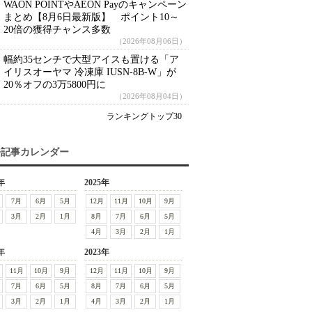
WAON POINTやAEON Payのキャンペーン
まとめ【8月6日最新版】 ポイント10～
20倍の獲得チャンス多数
（2026年08月06日）
幅約35センチで大型アイスも置ける「ア
イリスオーヤマ 冷凍庫 IUSN-8B-W」が
20％オフの3万5800円に
（2026年08月04日）
ランキングトップ30
去記事カレンダー
年
2025年
7月
6月
5月
12月
11月
10月
9月
3月
2月
1月
8月
7月
6月
5月
4月
3月
2月
1月
年
2023年
11月
10月
9月
12月
11月
10月
9月
7月
6月
5月
8月
7月
6月
5月
3月
2月
1月
4月
3月
2月
1月