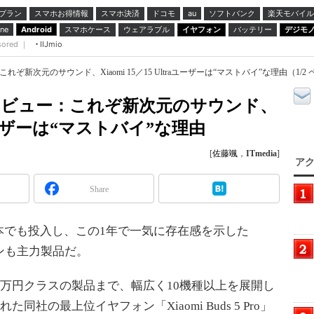
プラン
スマホお得情報
スマホ決済
ドコモ
ソフトバンク
楽天モバイル
au
スマホケース
ウェアラブル
イヤフォン
バッテリー
デジモ
ne
Android
sored ｜
IIJmio
ビュー：これぞ新次元のサウンド、Xiaomi 15／15 Ultraユーザーは“マストバイ”な理由（1/2
 Pro」レビュー：これぞ新次元のサウンド、
traユーザーは“マストバイ”な理由
[
佐藤颯
，
ITmedia
]
アク
Share
でも投入し、この1年で一気に存在感を示した
ォンも主力製品だ。
2万円クラスの製品まで、幅広く10機種以上を展開し
同社の最上位イヤフォン「Xiaomi Buds 5 Pro」