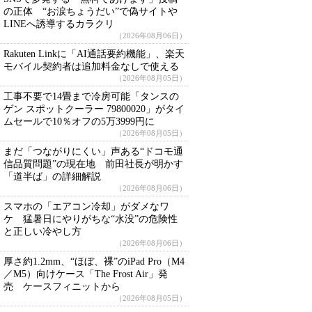
の正体 “お涙ちょうだい”で偽サイトや
LINEへ誘導するカラクリ
（2026年08月06日）
Rakuten Linkに「AI通話要約機能」、楽天
モバイル契約者は追加料金なしで使える
（2026年08月05日）
工事不要で14畳まで冷房可能「タンスの
ゲン スポットクーラー 79800020」がタイ
ムセールで10％オフの5万3999円に
（2026年08月05日）
まだ「つながりにくい」声ある“ドコモ通
信品質問題”の現在地 前田社長が明かす
「道半ば」の詳細解説
（2026年08月06日）
スマホの「エアコン冷却」がダメなワ
ケ 猛暑日にやりがちな“水没”の危険性
と正しい冷やし方
（2026年08月06日）
厚さ約1.2mm、“ほぼ、裸”のiPad Pro（M4
／M5）向けケース「The Frost Air」発
売 ケースフィニットから
（2026年08月05日）