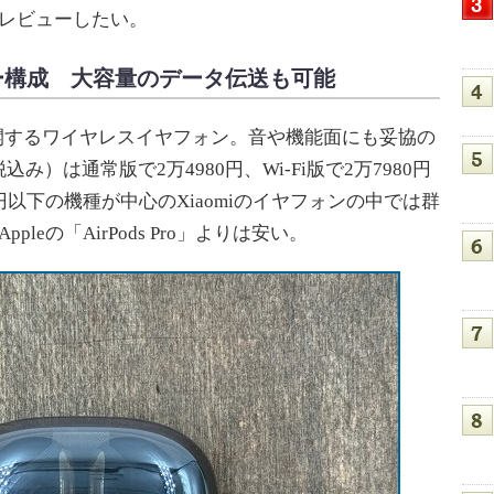
でレビューしたい。
ー構成 大容量のデータ伝送も可能
aomiが展開するワイヤレスイヤフォン。音や機能面にも妥協の
）は通常版で2万4980円、Wi-Fi版で2万7980円
以下の機種が中心のXiaomiのイヤフォンの中では群
eの「AirPods Pro」よりは安い。