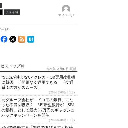
ノ
チョイ得
マイページ
 ページ）
セストップ10
2026年08月07日 更新
“Suicaが使えない”クレカ・QR専用改札機
に賛否 「問題なく運用できる」「交通
系ICの方がスムーズ」
（2026年08月05日）
元グループ会社が「ドコモの銀行」にな
った不満を吸収？ SBI新生銀行が「SBI
の銀行」として最大5.2万円のキャッシュ
バックキャンペーンを開催
（2026年08月05日）
SNSで多発する「無料であげます」投稿