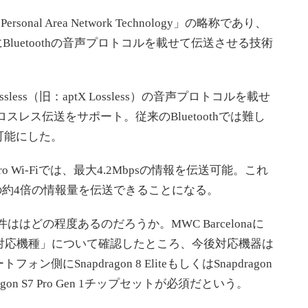
ersonal Area Network Technology」の略称であり、
波にBluetoothの音声プロトコルを載せて伝送させる技術
 Lossless（旧：aptX Lossless）の音声プロトコルを載せ
源のロスレス伝送をサポート。従来のBluetoothでは難し
可能にした。
 Pro Wi-Fiでは、最大4.2Mbpsの情報を伝送可能。これ
s）の約4倍の情報量を伝送できることになる。
件ははどの程度あるのだろうか。MWC Barcelonaに
ANの対応機種」について確認したところ、今後対応機器は
にSnapdragon 8 EliteもしくはSnapdragon
agon S7 Pro Gen 1チップセットが必須だという。