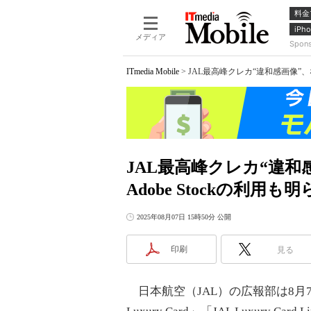
料金
iPho
メディア
Spon
ITmedia Mobile
>
JAL最高峰クレカ“違和感画像”、な
JAL最高峰クレカ“違
Adobe Stockの利用も
2025年08月07日 15時50分 公開
印刷
見る
日本航空（JAL）の広報部は8月7