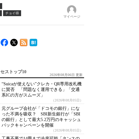
チョイ得
マイページ
セストップ10
2026年08月06日 更新
“Suicaが使えない”クレカ・QR専用改札機
に賛否 「問題なく運用できる」「交通
系ICの方がスムーズ」
（2026年08月05日）
元グループ会社が「ドコモの銀行」にな
った不満を吸収？ SBI新生銀行が「SBI
の銀行」として最大5.2万円のキャッシュ
バックキャンペーンを開催
（2026年08月05日）
工事不要で14畳まで冷房可能「タンスの