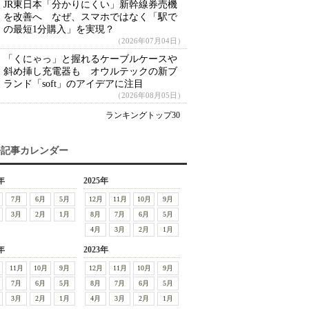
JR東日本「分かりにくい」新幹線券売機
を改善へ なぜ、スマホではなく「駅で
の最短1分購入」を実現？
（2026年07月04日）
「くにゃっ」と握れるケーブルケースや
斜め挿し充電器も オウルテックの新ブ
ランド「soft」のアイデアに注目
（2026年08月05日）
ランキングトップ30
去記事カレンダー
年
2025年
7月
6月
5月
12月
11月
10月
9月
3月
2月
1月
8月
7月
6月
5月
4月
3月
2月
1月
年
2023年
11月
10月
9月
12月
11月
10月
9月
7月
6月
5月
8月
7月
6月
5月
3月
2月
1月
4月
3月
2月
1月