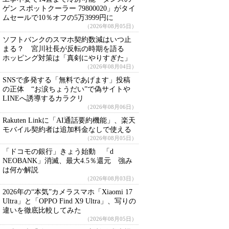
ゲン スポットクーラー 79800020」がタイ
ムセールで10％オフの5万3999円に
（2026年08月05日）
ソフトバンクのスマホ契約数減はいつ止
まる？ 宮川社長が反転の時期を語る
ホッピング対策は「真剣にやりすぎた」
（2026年08月04日）
SNSで多発する「無料であげます」投稿
の正体 “お涙ちょうだい”で偽サイトや
LINEへ誘導するカラクリ
（2026年08月06日）
Rakuten Linkに「AI通話要約機能」、楽天
モバイル契約者は追加料金なしで使える
（2026年08月05日）
「ドコモの銀行」きょう始動 「d
NEOBANK」消滅、最大4.5％還元 強み
は何か解説
（2026年08月03日）
2026年の“本気”カメラスマホ「Xiaomi 17
Ultra」と「OPPO Find X9 Ultra」、写りの
違いを徹底比較してみた
（2026年08月05日）