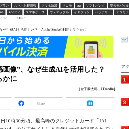
プラン
スマホお得情報
スマホ決済
ドコモ
ソフトバンク
楽天モバイル
au
スマホケース
ウェアラブル
イヤフォン
バッテリー
デジモノ
ne
Android
sored ｜
IIJmio
ぜ生成AIを活用した？ Adobe Stockの利用も明らかに
アク
和感画像”、なぜ生成AIを活用した？
明らかに
[
金子麟太郎
，
ITmedia
]
Share
日10時30分頃、最高峰のクレジットカード「JAL