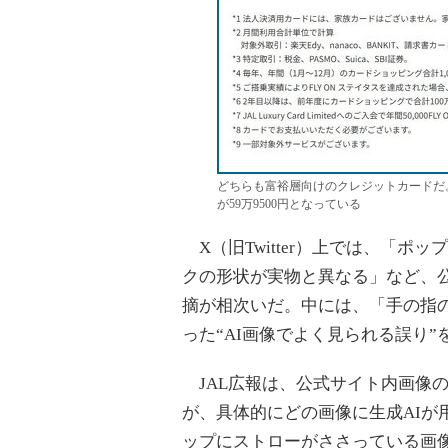
どちらも富裕層向けのクレジットカードだ。年会費はJAL 
が59万9500円となっている
X（旧Twitter）上では、「ポ
クの形状が実物と異なる」など、
摘が相次いだ。中には、「手の指
った“AI画像でよく見られる誤り
JAL広報は、公式サイト内画像の
が、具体的にどの画像に生成AIが
ップにストローがささっている画