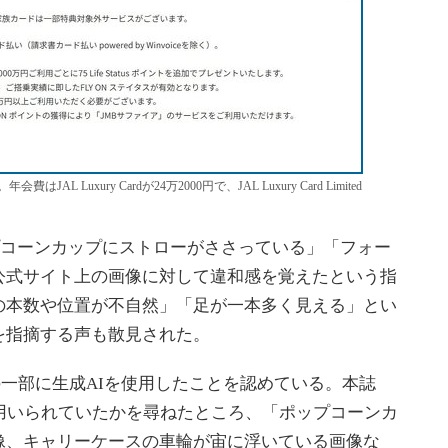
Luxury Cardが24万2000円で、JAL Luxury Card Limited
ップコーンカップにストローがささっている」「フォー
公式サイト上の画像に対して違和感を覚えたという指
の本数や位置が不自然」「足が一本多く見える」とい
”を指摘する声も散見された。
一部に生成AIを使用したことを認めている。本誌
用いられていたかを尋ねたところ、「ポップコーンカ
像、キャリーケースの車輪が宙に浮いている画像な