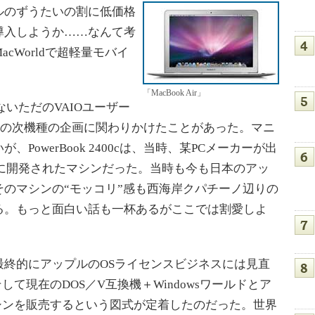
のずうたいの割に低価格
でも導入しようか……なんて考
cWorldで超軽量モバイ
「MacBook Air」
いただのVAIOユーザー
2400cの次機種の企画に関わりかけたことがあった。マニ
PowerBook 2400cは、当時、某PCメーカーが出
スに開発されたマシンだった。当時も今も日本のアッ
のマシンの“モッコリ”感も西海岸クパチーノ辺りの
る。もっと面白い話も一杯あるがここでは割愛しよ
終的にアップルのOSライセンスビジネスには見直
して現在のDOS／V互換機＋Windowsワールドとア
たマシンを販売するという図式が定着したのだった。世界