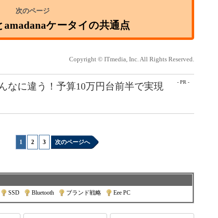
irとamadanaケータイの共通点
Copyright © ITmedia, Inc. All Rights Reserved.
- PR -
こんなに違う！予算10万円台前半で実現
1
|
2
|
3
次のページへ
SSD
|
Bluetooth
|
ブランド戦略
|
Eee PC