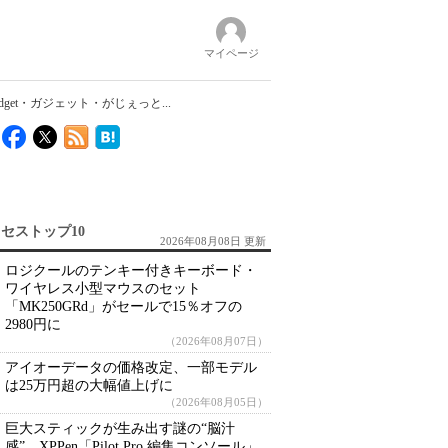
マイページ
get・ガジェット・がじぇっと...
セストップ10
2026年08月08日 更新
ロジクールのテンキー付きキーボード・
ワイヤレス小型マウスのセット
「MK250GRd」がセールで15％オフの
2980円に
（2026年08月07日）
アイオーデータの価格改定、一部モデル
は25万円超の大幅値上げに
（2026年08月05日）
巨大スティックが生み出す謎の“脳汁
感” XPPen「Pilot Pro 編集コンソール」