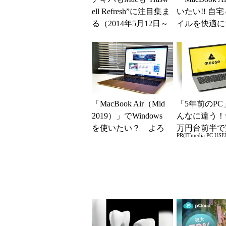
ell Refresh”に注目集ま
いたい!! 自
る（2014年5月12日～
イルを快適に
5月18日）
のアクセサリー 
「MacBook Air（Mid
「5年前のPC
2019）」でWindows
んなに違う！
を使いたい？ よろ
万円台前半で
PR(ITmedia PC USE
しい、Boot Ca...
る快適PCラ