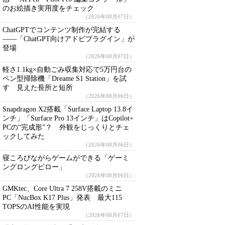
のお絵描き実用度をチェック
（2026年08月07日）
ChatGPTでコンテンツ制作が完結する
――「ChatGPT向けアドビプラグイン」が
登場
（2026年08月07日）
軽さ1.1kg×自動ごみ収集対応で5万円台の
ペン型掃除機「Dreame S1 Station」を試
す 見えた長所と短所
（2026年08月06日）
Snapdragon X2搭載「Surface Laptop 13.8イ
ンチ」「Surface Pro 13インチ」はCopilot+
PCの“完成形”？ 外観をじっくりとチェ
ックしてみた
（2026年08月06日）
寝ころびながらゲームができる「ゲーミ
ングロングピロー」
（2026年08月06日）
GMKtec、Core Ultra 7 258V搭載のミニ
PC「NucBox K17 Plus」発表 最大115
TOPSのAI性能を実現
（2026年08月07日）