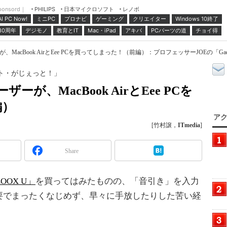
ponsord｜
日本マイクロソフト
レノボ
PHILIPS
ミニPC
プロナビ
ゲーミング
クリエイター
Windows 10終了
AI PC Now!
30周年
デジモノ
教育とIT
Mac・iPad
アキバ
PCパーツの道
チョイ得
MacBook AirとEee PCを買ってしまった！（前編）：プロフェッサーJOEの「Gad
ット・がじぇっと！」
ーが、MacBook AirとEee PCを
編）
アク
[竹村譲，
ITmedia
]
Share
OOX U」
を買ってはみたものの、「音引き」を入力
要でまったくなじめず、早々に手放したりした苦い経