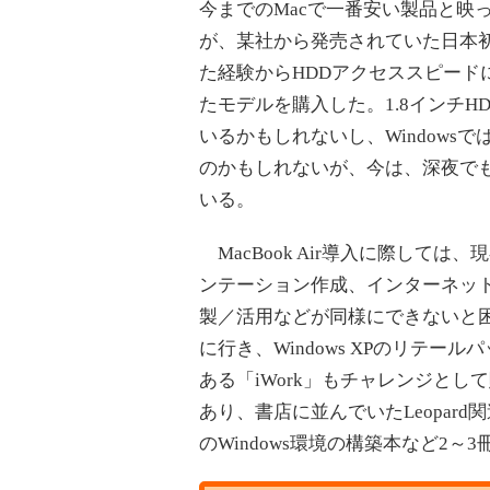
今までのMacで一番安い製品と映
が、某社から発売されていた日本初
た経験からHDDアクセススピードに
たモデルを購入した。1.8インチ
いるかもしれないし、Windowsで
のかもしれないが、今は、深夜でも
いる。
MacBook Air導入に際しては、
ンテーション作成、インターネッ
製／活用などが同様にできないと困っ
に行き、Windows XPのリテー
ある「iWork」もチャレンジとし
あり、書店に並んでいたLeopard
のWindows環境の構築本など2～