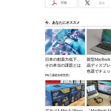
印刷
見る
今、あなたにオススメ
日本の創薬力低下、
新型MacBook
その本当の課題とは
晶ディスプレ
色器でチェッ
PR(三菱総合研究所)
アキバもMacも“Hasw
「MacBook 