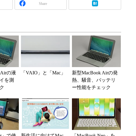
Share
 Airの液
「VAIO」と「Mac」
新型MacBook Airの発
イを測
熱、騒音、バッテリ
ク
ー性能をチェック
Air」で使
新生活に向けてMac
「MacBook Neo」を