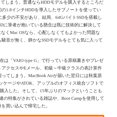
ってしまう。普通ならHDDモデルを購入するところだ
の1.8インチHDDを導入したサブノートを使ってい
多少の不安があり、結局、64GバイトSSDを搭載し
HDDに筆者が抱いている懸念は既に技術的に解決して
はなくMac OSなら、心配しなくてもよかった問題な
騒音が無く、静かなSSDモデルをとても気に入って
現在は「VAIO type G」で行っている原稿書きやプレゼ
トアクセスやEメール、初級～中級クラスの表計算作
てしまう。MacBook Airが届いた翌日には秋葉原
ルパッケージやATOK、アップルのオフィス統合ソフトで
て購入した。そして、15年ぶりのマックということも
関連の特集がされている雑誌や、Boot Campを使用して
3冊を買い込んで帰宅した。