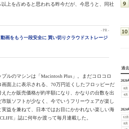
90％以上を占めると思われる昨今だが、今思うと、同社
。
- PR -
動画をもう一段安全に 買い切りクラウドストレージ
過
マシンは「Macintosh Plus」。まだコロコロ
2026
画面上に表示される、70万円近くしたフロッピーだ
8月
考えたか販売価格が約半額になり、かなりの台数を出
4月
だ市販ソフトが少なく、今でいうフリーウェアが楽し
と実益を兼ねて、日本ではお目にかかれない楽しい海
2024
CLIFE」誌に何年か渡って毎月連載した。
12月
8月