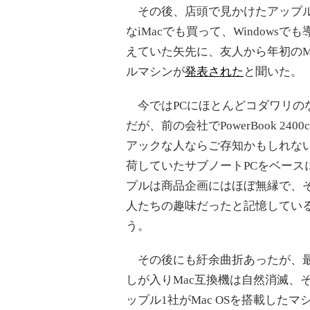
その後、店頭で見かけたアップル
なiMacでも買って、Windows
えていた矢先に、友人から年初のMa
ルマシンが
発表された
と聞いた。
今ではPCにほとんどコダワリのな
だが、前の会社でPowerBook 
アックな人ならご存知かもしれないが、
荷していたサブノートPCをベー
プルは商品企画にはほぼ無縁で、そ
人たちの趣味だったと記憶してい
う。
その後にも紆余曲折あったが、最
しが入りMac互換機は自然消滅、そ
ップル1社がMac OSを搭載し