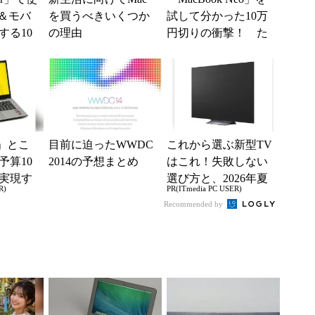
宅＆モバ
を買うべきいくつか
試して分かった10万
する10
の理由
円切りの衝撃！ た
(1/3)
だの“安いMac”ではな
く絶妙な引...
」とこ
目前に迫ったWWDC
これから選ぶ新型TV
予算10
2014の予想まとめ
はこれ！失敗しない
実現す
選び方と、2026年夏
R)
PR(ITmedia PC USER)
イフ
の一押しモデル
Recommended by