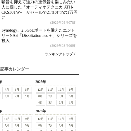
騒音を抑えて迫力の重低音を楽しみたい
人に適した「オーディオテクニカ ATH-
CKS30TW+」がセールで21％オフの1万円
に
（2026年08月07日）
Synology、2.5GbEポートを備えたエント
リーNAS「DiskStation neo＋」シリーズを
投入
（2026年08月06日）
ランキングトップ30
去記事カレンダー
年
2025年
7月
6月
5月
12月
11月
10月
9月
3月
2月
1月
8月
7月
6月
5月
4月
3月
2月
1月
年
2023年
11月
10月
9月
12月
11月
10月
9月
7月
6月
5月
8月
7月
6月
5月