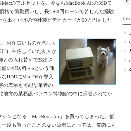
4月
のフルセットを、今ならMacBook AirのSSDモ
価格で衝動買いし、長い60回ローンで苦しんだ経験
Fee
ーを出すだけの他社製ビデオカードが30万円もした
、何か古いものが恋しく
米国に在住していた友人か
機種との入れ替えで放出さ
高額の郵送料＋αという価
HDDにMac OSが導入
漢字の表示も可能な筆者の
、東北地方の某私設パソコン博物館の中に保管されてい
ンとなる「MacBook Air」を買ってしまった。低
を一度も買ったことのない筆者にとっては、皮肉にも