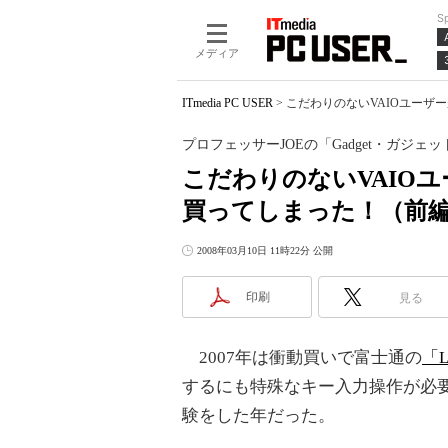
S
メディア
ITmedia PC USER
>
こだわりのないVAIOユーザーが、
プロフェッサーJOEの「Gadget・ガジェ
こだわりのないVAIOユーザ
買ってしまった！（前
2008年03月10日 11時22分 公開
印刷
見る
2007年は衝動買いで富士通の
「L
するにも特殊なキー入力操作が必
験をした年だった。