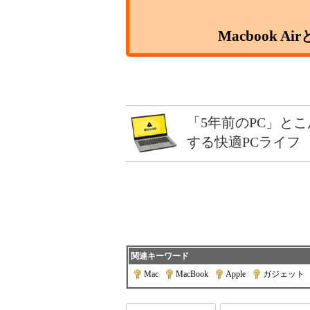
Macbook A
「5年前のPC」と
する快適PCライフ
関連キーワード
Mac
|
MacBook
|
Apple
|
ガジェット
|