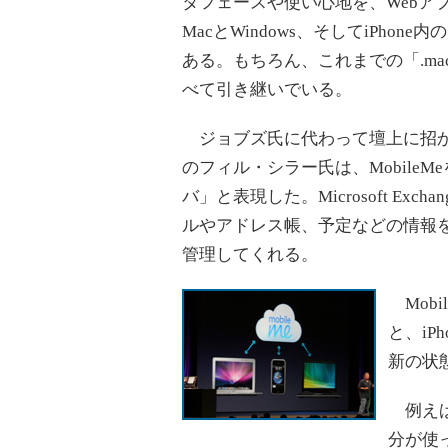
タフェースや使い心地を、Webア
MacとWindows、そしてiPh
ある。もちろん、これまでの「.ma
べて引き継いでいる。
ジョブズ氏に代わって壇上に招か
のフィル・シラー氏は、MobileM
バ」と表現した。Microsoft E
ルやアドレス帳、予定などの情報
管理してくれる。
Mobi
と、i
新の状
例えば
分が使