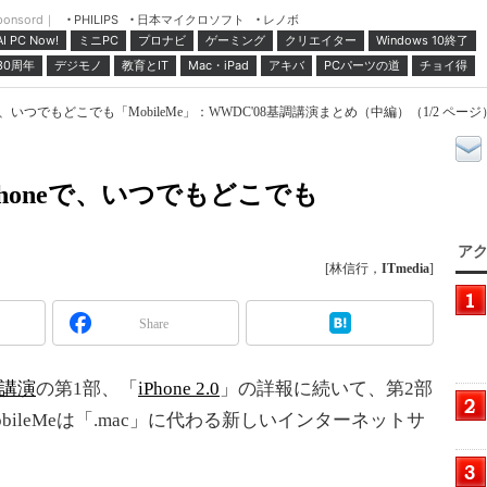
ponsord｜
日本マイクロソフト
レノボ
PHILIPS
ミニPC
プロナビ
ゲーミング
クリエイター
Windows 10終了
AI PC Now!
30周年
デジモノ
教育とIT
Mac・iPad
アキバ
PCパーツの道
チョイ得
oneで、いつでもどこでも「MobileMe」：WWDC'08基調講演まとめ（中編）（1/2 ページ
iPhoneで、いつでもどこでも
アク
[林信行，
ITmedia
]
Share
調講演
の第1部、「
iPhone 2.0
」の詳報に続いて、第2部
obileMeは「.mac」に代わる新しいインターネットサ