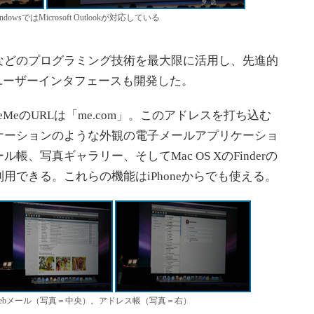
owsではMicrosoft Outlookが対応している
などのプログラミング技術を最大限に活用し、先進的
ユーザーインタフェースも開発した。
eMeのURLは「me.com」。このアドレスを打ち込む
ケーションのような外観の電子メールアプリケーショ
、写真ギャラリー、そしてMac OS XのFinderの
用できる。これらの機能はiPhoneからでも使える。
。Webメール（写真＝中央）。アドレス帳（写真＝右）