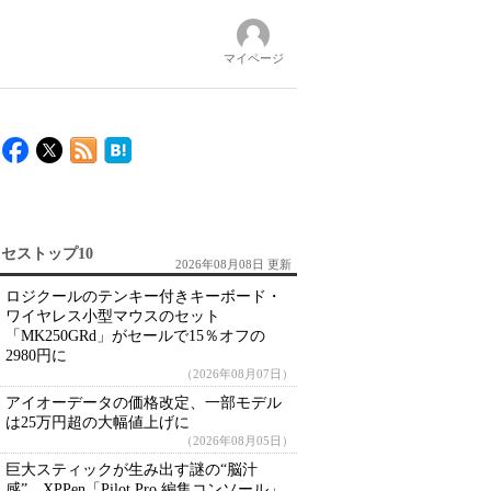
マイページ
）
セストップ10
2026年08月08日 更新
ロジクールのテンキー付きキーボード・
ワイヤレス小型マウスのセット
「MK250GRd」がセールで15％オフの
2980円に
（2026年08月07日）
アイオーデータの価格改定、一部モデル
は25万円超の大幅値上げに
（2026年08月05日）
巨大スティックが生み出す謎の“脳汁
感” XPPen「Pilot Pro 編集コンソール」