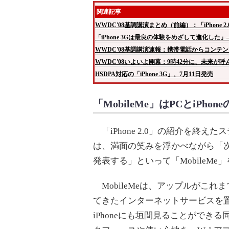
関連記事
WWDC'08基調講演まとめ（前編）：「iPhone 
「iPhone 3Gは最良の体験をめざして進化した」―
WWDC'08基調講演速報：携帯電話からコンテン
WWDC'08いよいよ開幕：9時42分に、未来が呼
HSDPA対応の「iPhone 3G」、7月11日発売
「MobileMe」はPCとiPh
「iPhone 2.0」の紹介を終え
は、満面の笑みを浮かべながら「
発表する」といって「MobileMe
MobileMeは、アップルがこれま
てきたインターネットサービスを置
iPhoneにも垣間見ることができ