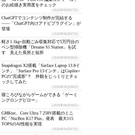
のお絵描き実用度をチェック
（2026年08月07日）
ChatGPTでコンテンツ制作が完結する
――「ChatGPT向けアドビプラグイン」が
登場
（2026年08月07日）
軽さ1.1kg×自動ごみ収集対応で5万円台の
ペン型掃除機「Dreame S1 Station」を試
す 見えた長所と短所
（2026年08月06日）
Snapdragon X2搭載「Surface Laptop 13.8イ
ンチ」「Surface Pro 13インチ」はCopilot+
PCの“完成形”？ 外観をじっくりとチェ
ックしてみた
（2026年08月06日）
寝ころびながらゲームができる「ゲーミ
ングロングピロー」
（2026年08月06日）
GMKtec、Core Ultra 7 258V搭載のミニ
PC「NucBox K17 Plus」発表 最大115
TOPSのAI性能を実現
（2026年08月07日）