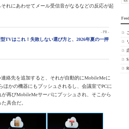
4月
eならそれにあわせてメール受信音がなるなどの反応が起
Fee
- PR -
型TVはこれ！失敗しない選び方と、2026年夏の一押
連絡先を追加すると、それが自動的にMobileMeに
バからほかの機器にもプッシュされるし、会議室でPCに
再びMobileMeサーバにプッシュされ、そこから
った具合だ。