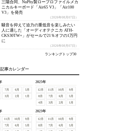
三陽合同、NuPhy製ロープロファイルメカ
ニカルキーボード「Air65 V3」「Air100
V3」を発売
（2026年08月07日）
騒音を抑えて迫力の重低音を楽しみたい
人に適した「オーディオテクニカ ATH-
CKS30TW+」がセールで21％オフの1万円
に
（2026年08月07日）
ランキングトップ30
去記事カレンダー
年
2025年
7月
6月
5月
12月
11月
10月
9月
3月
2月
1月
8月
7月
6月
5月
4月
3月
2月
1月
年
2023年
11月
10月
9月
12月
11月
10月
9月
7月
6月
5月
8月
7月
6月
5月