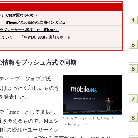
2.0」で何が変わるのか？
―iPhone／MobileMe担当者インタビュー
ツプレーヤーへ脱皮した「iPhone」
んでいる――「WWDC 2008」直前リポート
oneの情報をプッシュ方式で同期
たスティーブ・ジョブズ氏
次はまったく新しいものを
」を発表した。
で「.mac」として提供し
ひと言でいうなら万人のための
き換えるもので、Macや
Exchangeサーバ
る同社の優れたユーザーイン