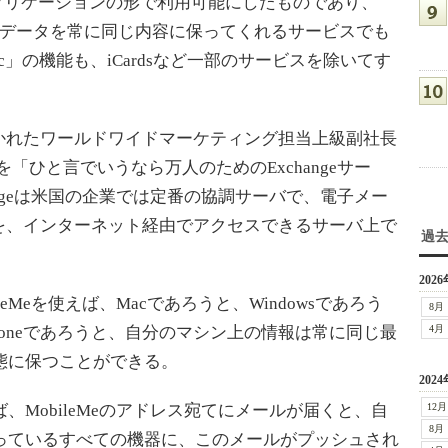
プリケーションの形で利用可能にしたものであり、
one内のデータを常に同じ内容に保ってくれるサービスでも
c」の機能も、iCardsなど一部のサービスを除いてす
れたワールドワイドマーケティング担当上級副社長
eを「ひと言でいうなら万人のためのExchangeサー
xchangeは米国の企業では定番の協調サーバで、電子メー
を、インターネット経由でアクセスできるサーバ上で
過
2026
leMeを使えば、Macであろうと、Windowsであろう
8月
Phoneであろうと、自分のマシン上の情報は常に同じ最
4月
態に保つことができる。
2024
、MobileMeのアドレス宛てにメールが届くと、自
12月
8月
っているすべての機器に、このメールがプッシュされ