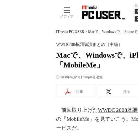
S
メディア
ITmedia PC USER
>
Macで、Windowsで、iPh
WWDC'08基調講演まとめ（中編）
Macで、Windowsで、
「MobileMe」
2008年06月17日 12時00分 公開
印刷
見る
前回取り上げた
WWDC 2008基
の「MobileMe」を見ていこう。M
ービスだ。