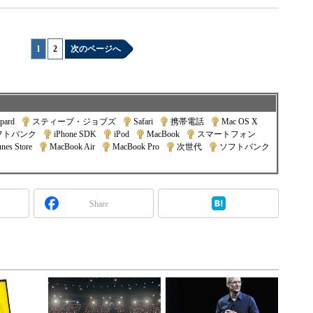
1
|
2
次のページへ
pard
|
スティーブ・ジョブズ
|
Safari
|
携帯電話
|
Mac OS X
|
フトバンク
|
iPhone SDK
|
iPod
|
MacBook
|
スマートフォン
|
unes Store
|
MacBook Air
|
MacBook Pro
|
次世代
|
ソフトバンク
Share