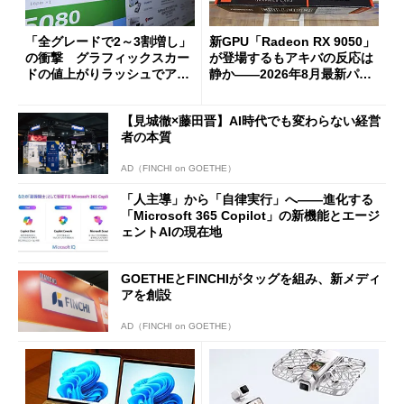
「全グレードで2～3割増し」
新GPU「Radeon RX 9050」
の衝撃 グラフィックスカー
が登場するもアキバの反応は
ドの値上がりラッシュでアキ
静か――2026年8月最新パー
バの購入制限が深刻化
ツ事情
【見城徹×藤田晋】AI時代でも変わらない経営
者の本質
AD（FINCHI on GOETHE）
「人主導」から「自律実行」へ――進化する
「Microsoft 365 Copilot」の新機能とエージ
ェントAIの現在地
GOETHEとFINCHIがタッグを組み、新メディ
アを創設
AD（FINCHI on GOETHE）