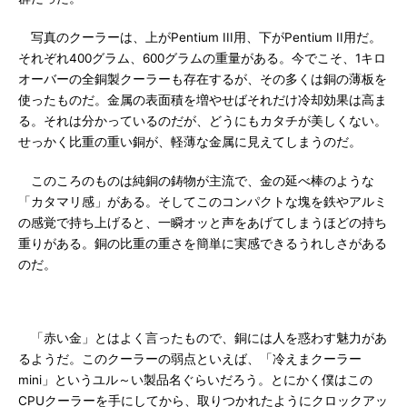
写真のクーラーは、上がPentium III用、下がPentium II用だ。
それぞれ400グラム、600グラムの重量がある。今でこそ、1キロ
オーバーの全銅製クーラーも存在するが、その多くは銅の薄板を
使ったものだ。金属の表面積を増やせばそれだけ冷却効果は高ま
る。それは分かっているのだが、どうにもカタチが美しくない。
せっかく比重の重い銅が、軽薄な金属に見えてしまうのだ。
このころのものは純銅の鋳物が主流で、金の延べ棒のような
「カタマリ感」がある。そしてこのコンパクトな塊を鉄やアルミ
の感覚で持ち上げると、一瞬オッと声をあげてしまうほどの持ち
重りがある。銅の比重の重さを簡単に実感できるうれしさがある
のだ。
「赤い金」とはよく言ったもので、銅には人を惑わす魅力があ
るようだ。このクーラーの弱点といえば、「冷えまクーラー
mini」というユル～い製品名ぐらいだろう。とにかく僕はこの
CPUクーラーを手にしてから、取りつかれたようにクロックアッ