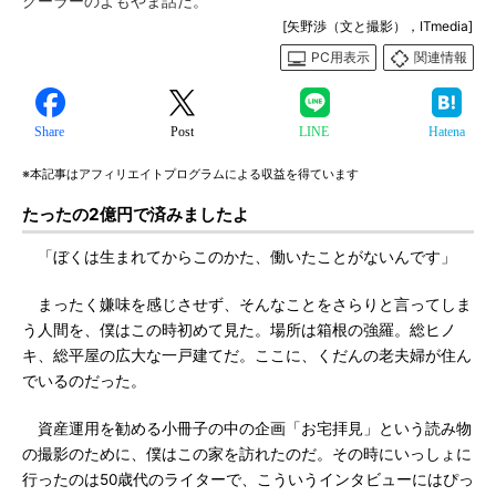
クーラーのよもやま話だ。
[矢野渉（文と撮影），ITmedia]
PC用表示
関連情報
Share
Post
LINE
Hatena
※本記事はアフィリエイトプログラムによる収益を得ています
たったの2億円で済みましたよ
「ぼくは生まれてからこのかた、働いたことがないんです」
まったく嫌味を感じさせず、そんなことをさらりと言ってしま
う人間を、僕はこの時初めて見た。場所は箱根の強羅。総ヒノ
キ、総平屋の広大な一戸建てだ。ここに、くだんの老夫婦が住ん
でいるのだった。
資産運用を勧める小冊子の中の企画「お宅拝見」という読み物
の撮影のために、僕はこの家を訪れたのだ。その時にいっしょに
行ったのは50歳代のライターで、こういうインタビューにはぴっ