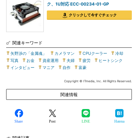
ク、1U対応 ECC-00234-01-GP
クリックして今すぐチェック
関連キーワード
矢野渉の「金属魂」
|
カメラマン
|
CPUクーラー
|
冷却
|
写真
|
お金
|
資産運用
|
夫婦
|
疲労
|
ヒートシンク
|
インタビュー
|
マニア
|
自作
|
富豪
Copyright © ITmedia, Inc. All Rights Reserved.
関連情報
Share
Post
LINE
Hatena
関連記事