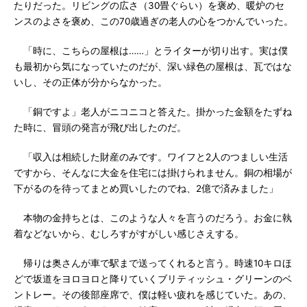
たりだった。リビングの広さ（30畳ぐらい）を褒め、暖炉のセ
ンスのよさを褒め、この70歳過ぎの老人の心をつかんでいった。
「時に、こちらの屋根は……」とライターが切り出す。実は僕
も最初から気になっていたのだが、深い緑色の屋根は、瓦ではな
いし、その正体が分からなかった。
「銅ですよ」老人がニコニコと答えた。掛かった金額をたずね
た時に、冒頭の発言が飛び出したのだ。
「収入は相続した財産のみです。ワイフと2人のつましい生活
ですから、そんなに大金を住宅には掛けられません。銅の相場が
下がるのを待ってまとめ買いしたのでね、2億で済みました」
本物の金持ちとは、このような人々を言うのだろう。お金に執
着などないから、むしろすがすがしい感じさえする。
帰りは奥さんが車で駅まで送ってくれると言う。時速10キロほ
どで坂道をヨロヨロと降りていくブリティッシュ・グリーンのベ
ントレー。その後部座席で、僕は軽い疲れを感じていた。あの、