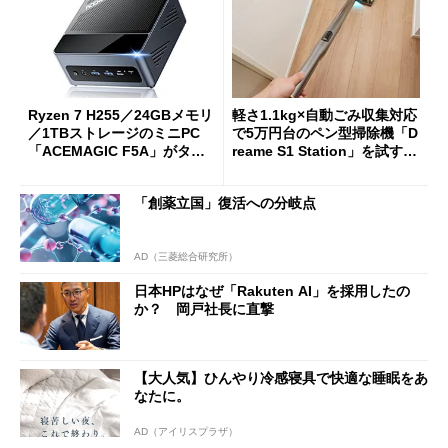
Ryzen 7 H255／24GBメモリ
軽さ1.1kg×自動ごみ収集対応
／1TBストレージのミニPC
で5万円台のペン型掃除機「D
「ACEMAGIC F5A」がタイ
reame S1 Station」を試す
ムセールで41％オフの10万69
見えた長所と短所
98円に
「創薬立国」復活への分岐点
AD（三菱総合研究所）
日本HPはなぜ「Rakuten AI」を採用したの
か？ 岡戸社長に直撃
【大人気】ひんやり冷感寝具で快適な睡眠をあ
なたに。
AD（アイリスプラザ）