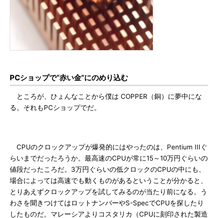
PCショップで“赤い金”にのめり込む
ところが、ひょんなことから僕は COPPER（銅）に夢中にな
る。それもPCショップでだ。
CPUのクロックアップが爆発的にはやったのは、Pentium IIIぐ
らいまでだったろうか。最高速のCPUが常に15～10万円ぐらいの
値段だったころだ。3万円ぐらいの低クロックのCPUの中にも、
場合によっては高速でも動くものがあるということが分かると、
とりあえずクロックアップを試してみるのが当たり前になる。う
わさを聞きつけてはロットナンバーやS-SpecでCPUを探したり
したものだ。マレーシアよりコスタリカ（CPUに刻印された製造