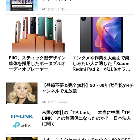
AD（Rチャンネル）
FIIO、スティック型デザイン
エンタメや作業を大画面で楽
筐体を採用したポータブルオ
しみたい人に適した「Xiaomi
ーディオプレーヤー
Redmi Pad 2」が11％オフの
2万4980円に
【登録不要＆完全無料】90・00年代洋楽がRチ
ャンネルで見放題
AD（Rチャンネル）
米国が本社の「TP-Link」 本当に中国「TP-
LINK」との無関係になったのか？ 日本法人
に聞く
「え、こんなセールやってたの？」80％OFF