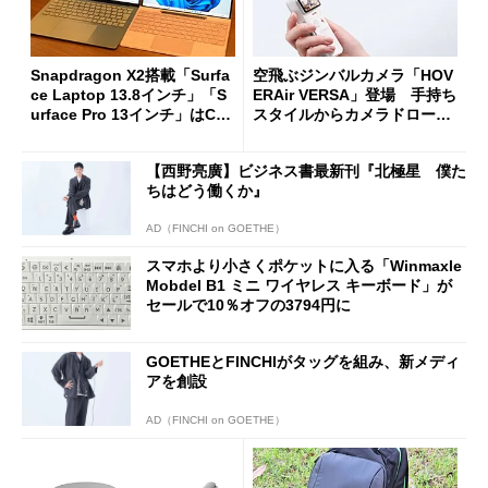
Snapdragon X2搭載「Surfa
空飛ぶジンバルカメラ「HOV
ce Laptop 13.8インチ」「S
ERAir VERSA」登場 手持ち
urface Pro 13インチ」はCop
スタイルからカメラドローン
ilot+ PCの“完成形”？ 外観
に合体変形
をじっくりとチェックしてみ
【西野亮廣】ビジネス書最新刊『北極星 僕た
た
ちはどう働くか』
AD（FINCHI on GOETHE）
スマホより小さくポケットに入る「Winmaxle
Mobdel B1 ミニ ワイヤレス キーボード」が
セールで10％オフの3794円に
GOETHEとFINCHIがタッグを組み、新メディ
アを創設
AD（FINCHI on GOETHE）