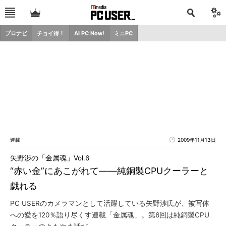
プロナビ
チョイ得！
AI PC Now!
ミニPC
連載
2009年11月13日
矢野渉の「金属魂」Vol.6
“赤い金”にあこがれて――純銅製CPUクーラーと
戯れる
PC USERのカメラマンとして活躍している矢野渉氏が、被写体
への愛を120％語り尽くす連載「金属魂」。第6回は純銅製CPU