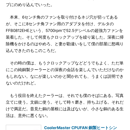
プにのめり込んでいった。
本来、6センチ角のファンを取り付けるネジ穴が切ってある
が、そこに8センチ角ファン用のアダプタを付け、デルタの
FFB0812EHEという、5700rpmで52.5デシベルの超強力ファンを
装着した。そして何度もクロックアップを繰り返した。深夜に掃
除機をかけるのはやめろ、と妻が勘違いをして僕の部屋に怒鳴り
込んできたのもこのころだ。
その時の僕は、もうクロックアップなどどうでもよく、ただ単
にこの純銅製クーラーとの深夜の会話を楽しんでいただけなのか
もしれない。なにが楽しいのかと聞かれても、うまくは説明でき
ないのだけれど。
もう役目を終えたクーラーは、それでも僕のそばにある。写真
立てに使う。文鎮に使う。そして時々磨き、持ち上げる。それだ
けで満足だ。昔見た銅の屋根には及ばないが、小さな銅のある生
活は、意外に悪くない。
CoolerMaster CPUFAN 銅製ヒートシン