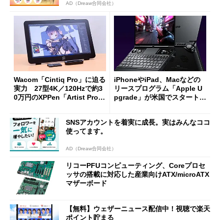
AD（Dreaw合同会社）
Wacom「Cintiq Pro」に迫る
iPhoneやiPad、Macなどの
実力 27型4K／120Hzで約3
リースプログラム「Apple U
0万円のXPPen「Artist Pro 2
pgrade」が米国でスタート／
7（Gen 2）」でお絵描きして
Bluetooth LEの新規格「Blu
分かった魅力と妥協点
etooth High Data Throughp
SNSアカウントを着実に成長。実はみんなココ
ut」が明...
使ってます。
AD（Dreaw合同会社）
リコーPFUコンピューティング、Coreプロセ
ッサの搭載に対応した産業向けATX/microATX
マザーボード
【無料】ウェザーニュース配信中！視聴で楽天
ポイント貯まる