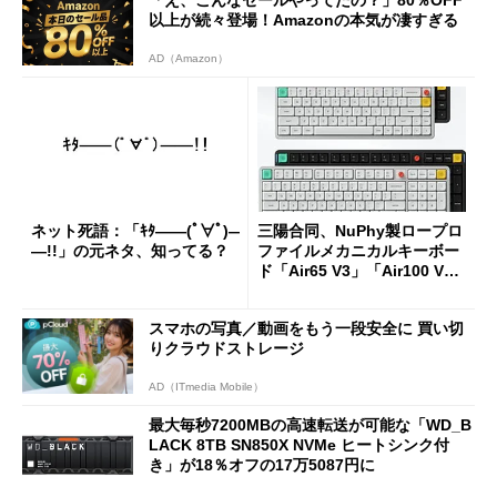
以上が続々登場！Amazonの本気が凄すぎる
AD（Amazon）
ネット死語：「ｷﾀ――(ﾟ∀ﾟ)―
三陽合同、NuPhy製ロープロ
―!!」の元ネタ、知ってる？
ファイルメカニカルキーボー
ド「Air65 V3」「Air100 V
3」を発売
スマホの写真／動画をもう一段安全に 買い切
りクラウドストレージ
AD（ITmedia Mobile）
最大毎秒7200MBの高速転送が可能な「WD_B
LACK 8TB SN850X NVMe ヒートシンク付
き」が18％オフの17万5087円に