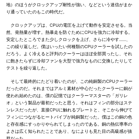
地）のほうがクロックアップ耐性が強い、などという迷信がまか
り通っていたのもこの時代だ。
クロックアップは、CPUの電圧を上げて動作を安定させる。当
然、発熱量が増す。熱暴走を防ぐためにCPUを強力に冷却する。
安定したところでまた少しクロックを上げ、さらに冷やす……、
この繰り返しだ。僕はいったい何種類のCPUクーラーを試したの
だろう。よく冷えると評判のクーラーはほぼ全部買ったし、それ
に飽きたらずに冷却ファンを大型で強力なものに交換したりして
テストを繰り返した。
そして最終的にたどり着いたのが、この純銅製のCPUクーラー
だったのだ。それまではアルミ素材が中心だったクーラーに銅が
使われ始めたのは、僕の記憶ではクーラーマスターの「ガリレ
オ」という製品が最初だったと思う。それはフィンの部分はステ
ンレスだったが、直接CPUに触れるプレートと、そこから伸びて
フィンにつながるヒートパイプが純銅製だった。僕はこの銅の色
と存在感にすっかりやられてしまったのである。銅の熱伝導率の
よさは広く知られたことであり、なによりも見た目の高級感が抜
群だった。