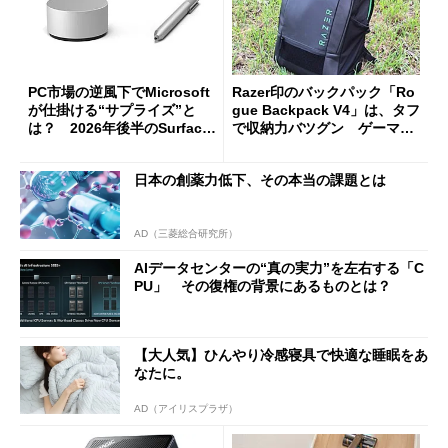
PC市場の逆風下でMicrosoft
Razer印のバックパック「Ro
が仕掛ける“サプライズ”と
gue Backpack V4」は、タフ
は？ 2026年後半のSurface
で収納力バツグン ゲーマー
新製品を予想する
じゃなくても欲しくなる
日本の創薬力低下、その本当の課題とは
AD（三菱総合研究所）
AIデータセンターの“真の実力”を左右する「C
PU」 その復権の背景にあるものとは？
【大人気】ひんやり冷感寝具で快適な睡眠をあ
なたに。
AD（アイリスプラザ）