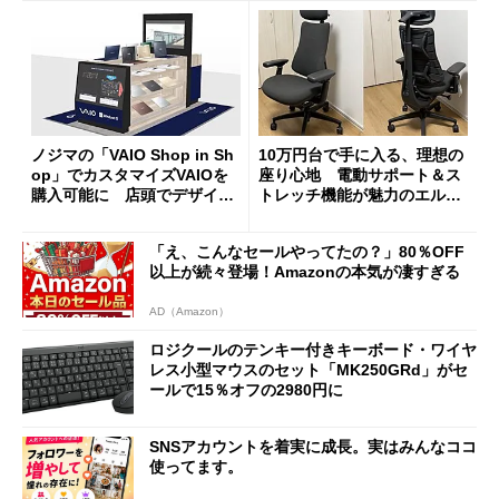
ノジマの「VAIO Shop in Sh
10万円台で手に入る、理想の
op」でカスタマイズVAIOを
座り心地 電動サポート＆ス
購入可能に 店頭でデザイン
トレッチ機能が魅力のエルゴ
や質感を確認しながら購入可
ノミクスチェア「LiberNovo
能
Omni Gen」を試す
「え、こんなセールやってたの？」80％OFF
以上が続々登場！Amazonの本気が凄すぎる
AD（Amazon）
ロジクールのテンキー付きキーボード・ワイヤ
レス小型マウスのセット「MK250GRd」がセ
ールで15％オフの2980円に
SNSアカウントを着実に成長。実はみんなココ
使ってます。