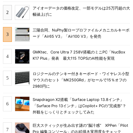
アイオーデータの価格改定、一部モデルは25万円超の大
幅値上げに
三陽合同、NuPhy製ロープロファイルメカニカルキーボ
ード「Air65 V3」「Air100 V3」を発売
GMKtec、Core Ultra 7 258V搭載のミニPC「NucBox
K17 Plus」発表 最大115 TOPSのAI性能を実現
ロジクールのテンキー付きキーボード・ワイヤレス小型
マウスのセット「MK250GRd」がセールで15％オフの
2980円に
Snapdragon X2搭載「Surface Laptop 13.8インチ」
「Surface Pro 13インチ」はCopilot+ PCの“完成形”？
外観をじっくりとチェックしてみた
巨大スティックが生み出す謎の“脳汁感” XPPen「Pilot
Pro 編集コンソール」のお絵描き実用度をチェック