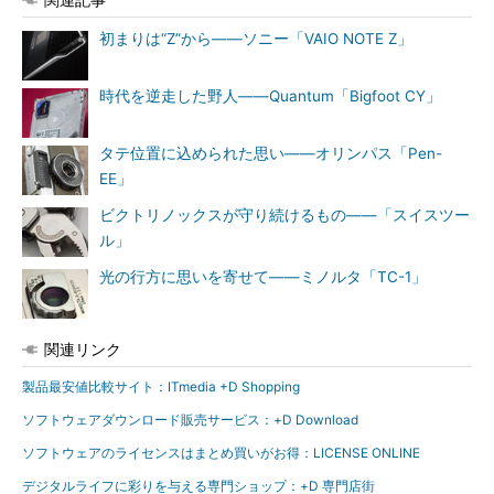
初まりは“Z”から――ソニー「VAIO NOTE Z」
時代を逆走した野人――Quantum「Bigfoot CY」
タテ位置に込められた思い――オリンパス「Pen-
EE」
ビクトリノックスが守り続けるもの――「スイスツー
ル」
光の行方に思いを寄せて――ミノルタ「TC-1」
関連リンク
製品最安値比較サイト：ITmedia +D Shopping
ソフトウェアダウンロード販売サービス：+D Download
ソフトウェアのライセンスはまとめ買いがお得：LICENSE ONLINE
デジタルライフに彩りを与える専門ショップ：+D 専門店街