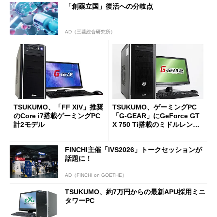
「創薬立国」復活への分岐点
AD（三菱総合研究所）
TSUKUMO、「FF XIV」推奨
TSUKUMO、ゲーミングPC
のCore i7搭載ゲーミングPC
「G-GEAR」にGeForce GT
計2モデル
X 750 Ti搭載のミドルレンジ
モデルを追加
FINCHI主催「IVS2026」トークセッションが
話題に！
AD（FINCHI on GOETHE）
TSUKUMO、約7万円からの最新APU採用ミニ
タワーPC