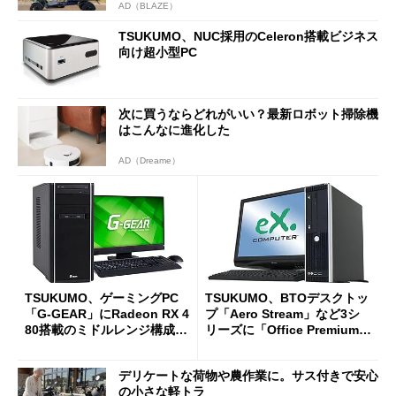
AD（BLAZE）
TSUKUMO、NUC採用のCeleron搭載ビジネス
向け超小型PC
次に買うならどれがいい？最新ロボット掃除機
はこんなに進化した
AD（Dreame）
TSUKUMO、ゲーミングPC
TSUKUMO、BTOデスクトッ
「G-GEAR」にRadeon RX 4
プ「Aero Stream」など3シ
80搭載のミドルレンジ構成モ
リーズに「Office Premium」
デルを追加
付属モデルを追加
デリケートな荷物や農作業に。サス付きで安心
の小さな軽トラ