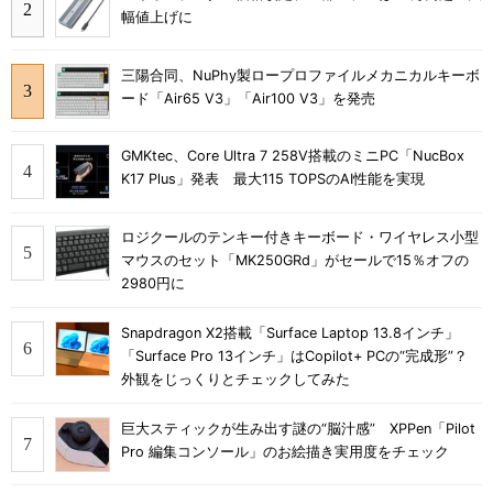
幅値上げに
三陽合同、NuPhy製ロープロファイルメカニカルキーボ
ード「Air65 V3」「Air100 V3」を発売
GMKtec、Core Ultra 7 258V搭載のミニPC「NucBox
K17 Plus」発表 最大115 TOPSのAI性能を実現
ロジクールのテンキー付きキーボード・ワイヤレス小型
マウスのセット「MK250GRd」がセールで15％オフの
2980円に
Snapdragon X2搭載「Surface Laptop 13.8インチ」
「Surface Pro 13インチ」はCopilot+ PCの“完成形”？
外観をじっくりとチェックしてみた
巨大スティックが生み出す謎の“脳汁感” XPPen「Pilot
Pro 編集コンソール」のお絵描き実用度をチェック