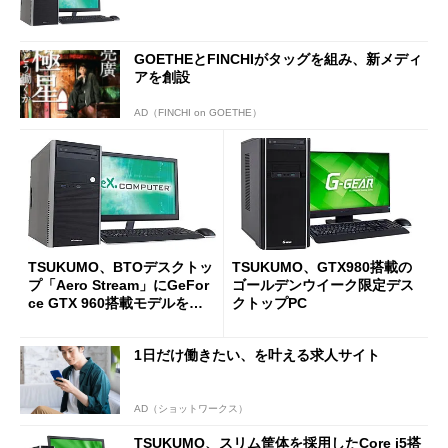
GOETHEとFINCHIがタッグを組み、新メディ
アを創設
AD（FINCHI on GOETHE）
TSUKUMO、BTOデスクトッ
TSUKUMO、GTX980搭載の
プ「Aero Stream」にGeFor
ゴールデンウイーク限定デス
ce GTX 960搭載モデルを追
クトップPC
加
1日だけ働きたい、を叶える求人サイト
AD（ショットワークス）
TSUKUMO、スリム筐体を採用したCore i5搭