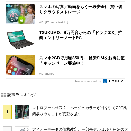
スマホの写真／動画をもう一段安全に 買い切
りクラウドストレージ
AD（ITmedia Mobile）
TSUKUMO、6万円台からの「ドラクエX」推
奨エントリーノートPC
スマホ2GBで月額850円～ 格安SIMをお得に使
うキャンペーン実施中！
AD（IIJmio）
Recommended by
記事ランキング
レトロブーム到来？ ベージュカラーが目を引くCRT風
簡易水冷キットが異彩を放つ
アイオーデータの価格改定、一部モデルは25万円超の大