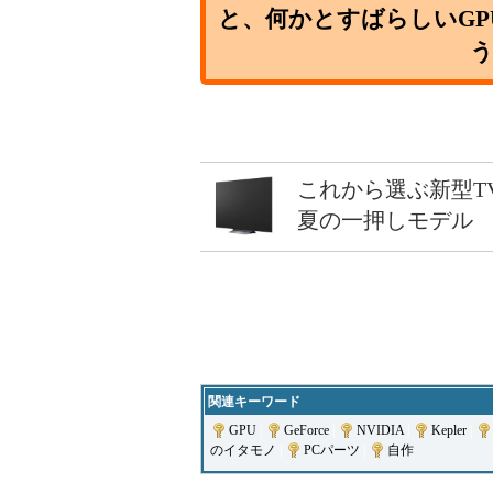
と、何かとすばらしいGPU 
これから選ぶ新型T
夏の一押しモデル
関連キーワード
GPU
|
GeForce
|
NVIDIA
|
Kepler
|
のイタモノ
|
PCパーツ
|
自作