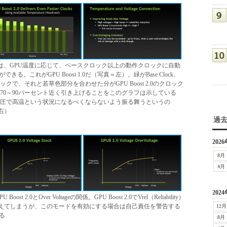
Uでは、GPU温度に応じて、ベースクロック以上の動作クロックに自動
これがGPU Boost 1.0だ（写真＝左）。緑がBase Clock、
クロックで、それと若草色部分を合わせた分がGPU Boost 2.0のクロック
、さらに70～90パーセント近く引き上げることをこのグラフは示している
では、高電圧で高温という状況になるべくならないよう振る舞うというの
右）
過
2026
8月
4月
2024
Boost 2.0とOver Voltageの関係。GPU Boost 2.0でVrel（Reliability）
Vrelを超えてしまうが、このモードを有効にする場合は自己責任を警告する
12月
る
8月