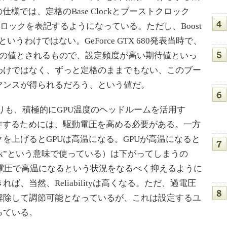
様では、定格のBase Clockとブーストクロック
動作クロックを表記するようになっている。ただし、Boost
いうわけではない。GeForce GTX 680発表当時で、
後の値とされるもので、設定頻度が高い期待値といっ
わけではなく、ずっと定格のままでもない、このブー
マンスが得られるだろう、という値だ。
st 1.0よりも、積極的にGPU温度のヘッドルームを活用す
作するためには、駆動電圧を高める必要がある。一方
を上げるとGPUは高温になる。GPUが高温になると
Max Clock”という意味で使っている）は下がってしまうの
高い駆動電圧で高温になるという状況をなるべく抑えるように
、当然、Reliabilityは高くなる。ただ、過電圧
解除して調節可能となっているが、これは設定するユ
っている。