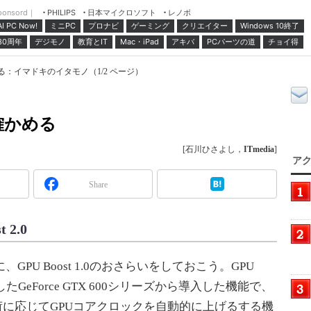
ponsord｜
日本マイクロソフト
レノボ
PHILIPS
ミニPC
プロナビ
ゲーミング
クリエイター
Windows 10終了
AI PC Now!
30周年
デジモノ
教育とIT
Mac・iPad
アキバ
PCパーツの道
チョイ得
確かめる：イマドキのイタモノ（1/2 ページ）
を確かめる
[石川ひさよし，
ITmedia
]
アク
Share
2.0
に、GPU Boost 1.0のおさらいをしておこう。GPU
用したGeForce GTX 600シリーズから導入した機能で、
負荷に応じてGPUコアクロックを自動的に上げるする機