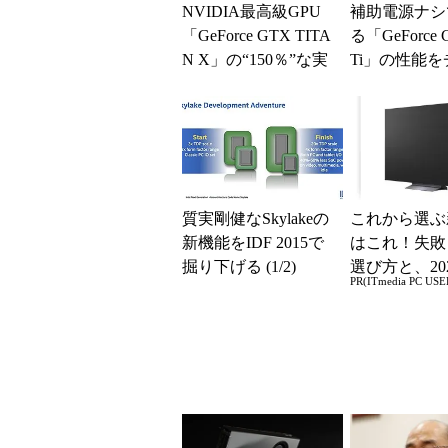
NVIDIA最高級GPU
補助電源ナシ
「GeForce GTX TITA
る「GeForce 
N X」の“150％”な実
Ti」の性能
力を試す (1/...
ク (1/3)
質実剛健なSkylakeの
これから選ぶ
新機能をIDF 2015で
はこれ！失敗
掘り下げる (1/2)
選び方と、20
PR(ITmedia PC USE
の一押しモデ