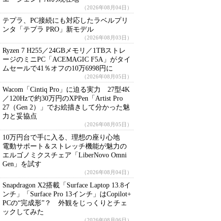
（2026年08月04日）
テプラ、PC接続にも対応したラベルプリ
ンタ「テプラ PRO」新モデル
（2026年08月03日）
Ryzen 7 H255／24GBメモリ／1TBストレ
ージのミニPC「ACEMAGIC F5A」がタイ
ムセールで41％オフの10万6998円に
（2026年08月05日）
Wacom「Cintiq Pro」に迫る実力 27型4K
／120Hzで約30万円のXPPen「Artist Pro
27（Gen 2）」でお絵描きして分かった魅
力と妥協点
（2026年08月05日）
10万円台で手に入る、理想の座り心地
電動サポート＆ストレッチ機能が魅力の
エルゴノミクスチェア「LiberNovo Omni
Gen」を試す
（2026年08月04日）
Snapdragon X2搭載「Surface Laptop 13.8イ
ンチ」「Surface Pro 13インチ」はCopilot+
PCの“完成形”？ 外観をじっくりとチェ
ックしてみた
（2026年08月06日）