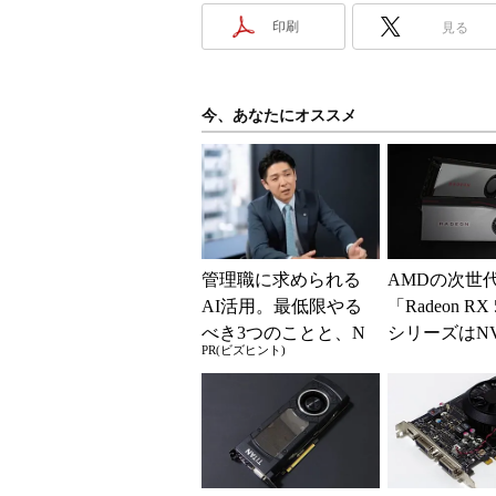
印刷
見る
今、あなたにオススメ
管理職に求められる
AMDの次世代
AI活用。最低限やる
「Radeon RX
べき3つのことと、N
シリーズはNV
PR(ビズヒント)
Gな自己認識
営にくさびを
めたの...