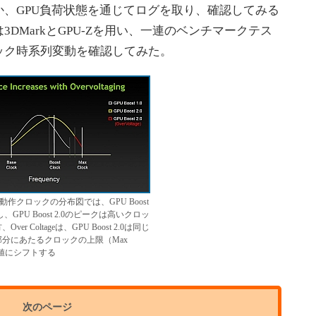
、GPU負荷状態を通じてログを取り、確認してみる
DMarkとGPU-Zを用い、一連のベンチマークテス
ック時系列変動を確認してみた。
す動作クロックの分布図では、GPU Boost
、GPU Boost 2.0のピークは高いクロッ
er Coltageは、GPU Boost 2.0は同じ
分にあたるクロックの上限（Max
い値にシフトする