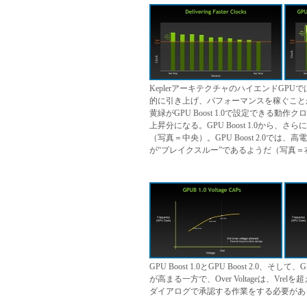
KeplerアーキテクチャのハイエンドGP
的に引き上げ、パフォーマンスを稼ぐことができる。
黄緑がGPU Boost 1.0で設定できる動作
上昇分になる。GPU Boost 1.0から
（写真＝中央）。GPU Boost 2.0
が“ブレイクスルー”であるようだ（写真＝
GPU Boost 1.0とGPU Boost 2.0、そして、GPU 
が高まる一方で、Over Voltageは、
ダイアログで承認する作業をする必要があ