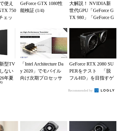
で使え
GeForce GTX 1080性
大解説！ NVIDIA新
GTX 750
能検証 (1/4)
世代GPU「GeForce G
をチェッ
TX 980」「GeForce G
TX 970...
新型TV
「Intel Architecture Da
GeForce RTX 2080 SU
しない
y 2020」でモバイル
PERをテスト 「脱
26年夏
向け次期プロセッサ
フルHD」を目指すゲ
R)
ル
「Tiger ...
ーマーにはお勧め
Recommended by