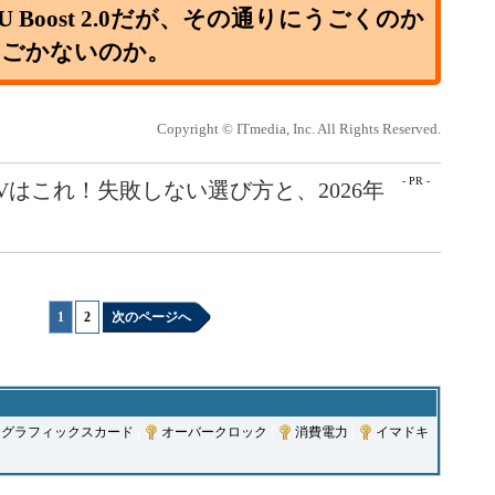
Boost 2.0だが、その通りにうごくのか
うごかないのか。
Copyright © ITmedia, Inc. All Rights Reserved.
- PR -
Vはこれ！失敗しない選び方と、2026年
1
|
2
次のページへ
グラフィックスカード
|
オーバークロック
|
消費電力
|
イマドキ