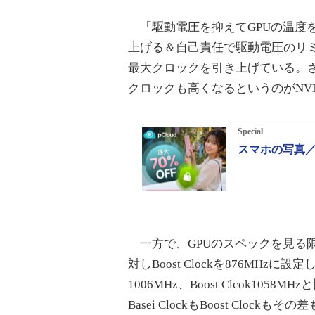
「駆動電圧を抑えてGPUの温度
上げる＆自己責任で駆動電圧のリミッタ
最大クロックを引き上げている。
クロックも高くなるというのがNVI
Special
スマホの写真／
一方で、GPUのスペックを見る限り、GeFo
対しBoost Clockを876MHzに設定し
1006MHz、Boost Clcok1
Basei ClockもBoost Clock