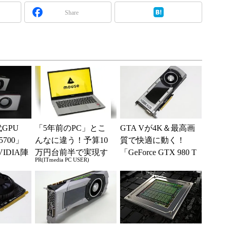
Share
GPU
「5年前のPC」とこ
GTA Vが4K＆最高画
 5700」
んなに違う！予算10
質で快適に動く！
IDIA陣
万円台前半で実現す
「GeForce GTX 980 T
PR(ITmedia PC USER)
打ち込
る快適PCライフ
i」の“微妙”な立ち
位...