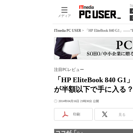
S
メディア
ITmedia PC USER
>
「HP EliteBook 840 
注目PCレビュー
「HP EliteBook 84
が半額以下で手に入る
2014年04月16日 21時30分 公開
印刷
見る
ココが「○」