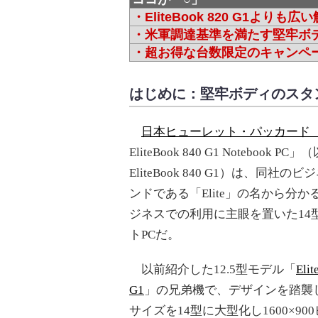
・EliteBook 820 G1よりも広
・米軍調達基準を満たす堅牢ボ
・超お得な台数限定のキャンペ
はじめに：堅牢ボディのスタン
日本ヒューレット・パッカード（
EliteBook 840 G1 Notebook PC
EliteBook 840 G1）は、同社
ンドである「Elite」の名から分
ジネスでの利用に主眼を置いた14
トPCだ。
以前紹介した12.5型モデル「
Eli
G1
」の兄弟機で、デザインを踏襲
サイズを14型に大型化し1600×900