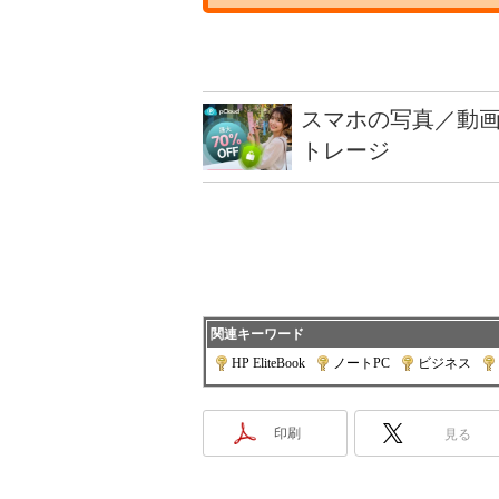
スマホの写真／動画
トレージ
関連キーワード
HP EliteBook
|
ノートPC
|
ビジネス
|
印刷
見る