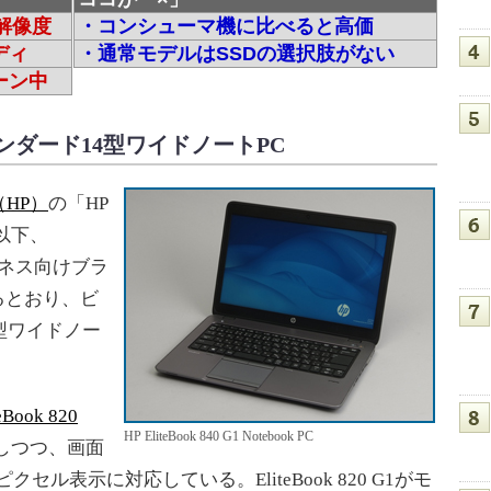
い解像度
・コンシューマ機に比べると高価
ディ
・通常モデルはSSDの選択肢がない
ーン中
ダード14型ワイドノートPC
HP）
の「HP
」（以下、
のビジネス向けブラ
かるとおり、ビ
型ワイドノー
teBook 820
HP EliteBook 840 G1 Notebook PC
しつつ、画面
ピクセル表示に対応している。EliteBook 820 G1がモ