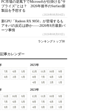
PC市場の逆風下でMicrosoftが仕掛ける“サ
プライズ”とは？ 2026年後半のSurface新
製品を予想する
（2026年08月04日）
新GPU「Radeon RX 9050」が登場するも
アキバの反応は静か――2026年8月最新パ
ーツ事情
（2026年08月03日）
ランキングトップ30
去記事カレンダー
年
2025年
7月
6月
5月
12月
11月
10月
9月
3月
2月
1月
8月
7月
6月
5月
4月
3月
2月
1月
年
2023年
11月
10月
9月
12月
11月
10月
9月
7月
6月
5月
8月
7月
6月
5月
3月
2月
1月
4月
3月
2月
1月