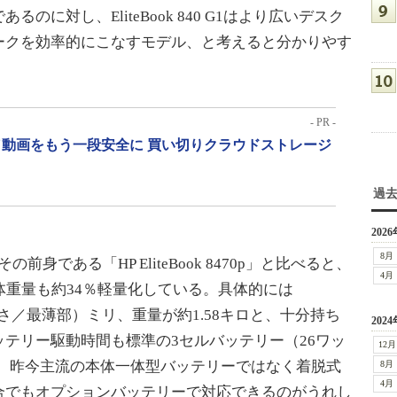
に対し、EliteBook 840 G1はより広いデスク
ークを効率的にこなすモデル、と考えると分かりやす
- PR -
動画をもう一段安全に 買い切りクラウドストレージ
過
2026
8月
、その前身である「HP EliteBook 8470p」と比べると、
4月
体重量も約34％軽量化している。具体的には
（高さ／最薄部）ミリ、重量が約1.58キロと、十分持ち
2024
テリー駆動時間も標準の3セルバッテリー（26ワッ
12月
保。昨今主流の本体一体型バッテリーではなく着脱式
8月
4月
合でもオプションバッテリーで対応できるのがうれし