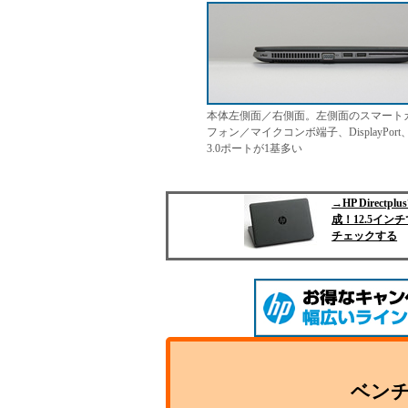
本体左側面／右側面。左側面のスマートカー
フォン／マイクコンボ端子、DisplayPort、U
3.0ポートが1基多い
→HP Dire
成！12.5イ
チェックする
ベン