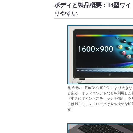
ボディと製品概要：14型ワイ
りやすい
兄弟機の「EliteBook 820 G1」よ
と広く、オフィスソフトなどを利用した
ド中央にポイントスティックを備え、ク
チは19ミリ、ストロークはやや浅めな印
右）