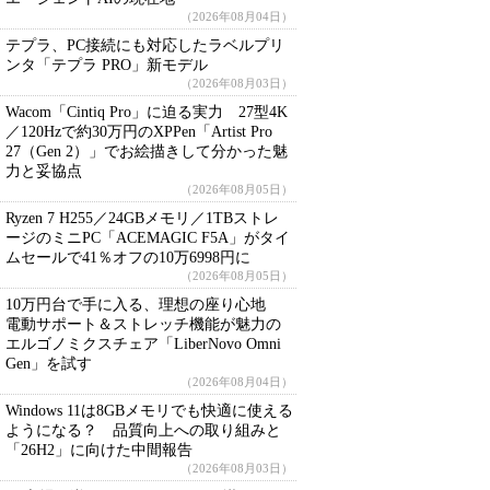
（2026年08月04日）
テプラ、PC接続にも対応したラベルプリ
ンタ「テプラ PRO」新モデル
（2026年08月03日）
Wacom「Cintiq Pro」に迫る実力 27型4K
／120Hzで約30万円のXPPen「Artist Pro
27（Gen 2）」でお絵描きして分かった魅
力と妥協点
（2026年08月05日）
Ryzen 7 H255／24GBメモリ／1TBストレ
ージのミニPC「ACEMAGIC F5A」がタイ
ムセールで41％オフの10万6998円に
（2026年08月05日）
10万円台で手に入る、理想の座り心地
電動サポート＆ストレッチ機能が魅力の
エルゴノミクスチェア「LiberNovo Omni
Gen」を試す
（2026年08月04日）
Windows 11は8GBメモリでも快適に使える
ようになる？ 品質向上への取り組みと
「26H2」に向けた中間報告
（2026年08月03日）