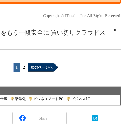
Copyright © ITmedia, Inc. All Rights Reserved.
- PR -
をもう一段安全に 買い切りクラウドス
1
|
2
次のページへ
仕事
|
暗号化
|
ビジネスノートPC
|
ビジネスPC
Share