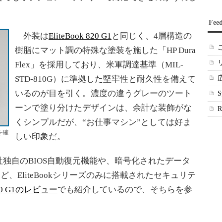
Fee
外装は
EliteBook 820 G1
と同じく、4層構造の
樹脂にマット調の特殊な塗装を施した「HP Dura
Flex」を採用しており、米軍調達基準（MIL-
STD-810G）に準拠した堅牢性と耐久性を備えて
いるのが目を引く。濃度の違うグレーのツート
ーンで塗り分けたデザインは、余計な装飾がな
くシンプルだが、“お仕事マシン”としては好ま
を確
しい印象だ。
独自のBIOS自動復元機能や、暗号化されたデータ
es」など、EliteBookシリーズのみに搭載されたセキュリテ
 820 G1のレビュー
でも紹介しているので、そちらを参