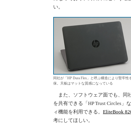
い。
同社が「HP Dura Flex」と呼ぶ構造により堅牢性
保。天板はマットな質感になっている
また、ソフトウェア面でも、同社
を共有できる「HP Trust Circl
ィ機能を利用できる。
EliteBook
考にしてほしい。