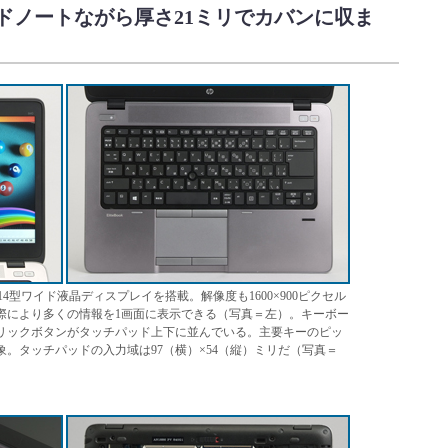
ドノートながら厚さ21ミリでカバンに収ま
り大きな14型ワイド液晶ディスプレイを搭載。解像度も1600×900ピクセル
際により多くの情報を1画面に表示できる（写真＝左）。キーボー
リックボタンがタッチパッド上下に並んでいる。主要キーのピッ
象。タッチパッドの入力域は97（横）×54（縦）ミリだ（写真＝