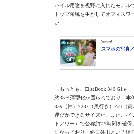
バイル用途を視野に入れたモデルであるの
トップ領域を生かしてオフィスワ
い。
Special
スマホの写真／
もっとも、EliteBook 840 G1も
約38％薄型化が図られており、本
339（幅）×237（奥行き）×21
運びができるサイズだ。また、バッ
トアワー）で公称約7.5時間を確
になっており、終日外出という場