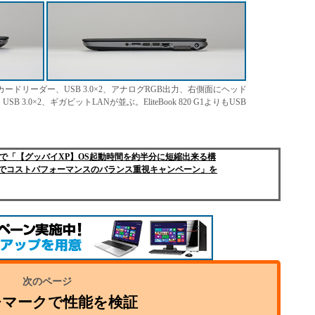
ドリーダー、USB 3.0×2、アナログRGB出力、右側面にヘッド
SB 3.0×2、ギガビットLANが並ぶ。EliteBook 820 G1よりもUSB
ctplusで「【グッバイXP】OS起動時間を約半分に短縮出来る構
ンチでコストパフォーマンスのバランス重視キャンペーン」を
チマークで性能を検証