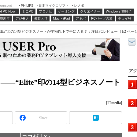
ponsord｜
日本マイクロソフト
レノボ
PHILIPS
ミニPC
プロナビ
ゲーミング
クリエイター
Windows 10終了
AI PC Now!
30周年
デジモノ
教育とIT
Mac・iPad
アキバ
PCパーツの道
チョイ得
G1」――“Elite”印の14型ビジネスノートが半額以下で手に入る？：注目PCレビュー（1/2 ペー
アク
0 G1」――“Elite”印の14型ビジネスノート
？
[
ITmedia
]
Share
ココが「×」