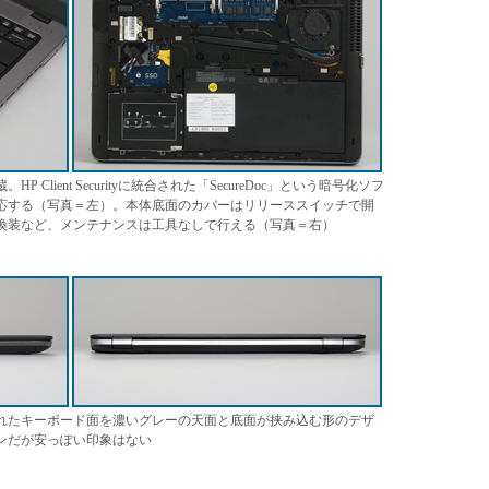
lient Securityに統合された「SecureDoc」という暗号化ソフ
応する（写真＝左）。本体底面のカバーはリリーススイッチで開
換装など、メンテナンスは工具なしで行える（写真＝右）
れたキーボード面を濃いグレーの天面と底面が挟み込む形のデザ
ンだが安っぽい印象はない