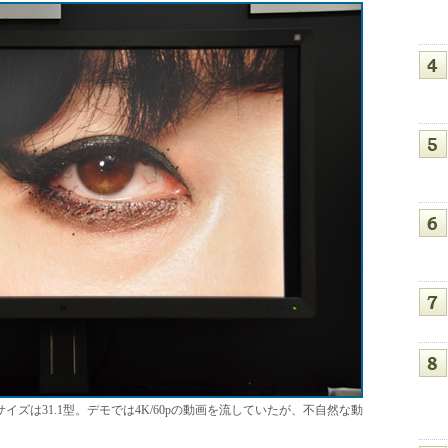
画面サイズは31.1型。デモでは4K/60pの動画を流していたが、不自然な動