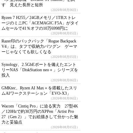
す 見えた長所と短所
（2026年08月06日）
Ryzen 7 H255／24GBメモリ／1TBストレ
ージのミニPC「ACEMAGIC F5A」がタイ
ムセールで41％オフの10万6998円に
（2026年08月05日）
Razer印のバックパック「Rogue Backpack
V4」は、タフで収納力バツグン ゲーマ
ーじゃなくても欲しくなる
（2026年08月05日）
Synology、2.5GbEポートを備えたエント
リーNAS「DiskStation neo＋」シリーズを
投入
（2026年08月06日）
GMKtec、Ryzen AI Max＋を搭載したスリ
ムAIワークステーション「EVO-X3」
（2026年08月06日）
Wacom「Cintiq Pro」に迫る実力 27型4K
／120Hzで約30万円のXPPen「Artist Pro
27（Gen 2）」でお絵描きして分かった魅
力と妥協点
（2026年08月05日）