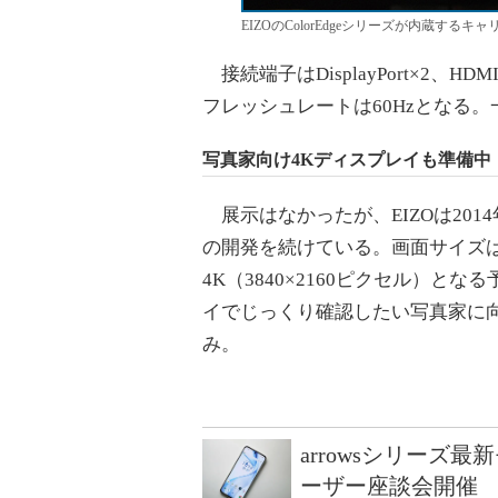
EIZOのColorEdgeシリーズが内蔵するキャ
接続端子はDisplayPort×2、HD
フレッシュレートは60Hzとなる。一
写真家向け4Kディスプレイも準備中
展示はなかったが、EIZOは201
の開発を続けている。画面サイズは2
4K（3840×2160ピクセル）
イでじっくり確認したい写真家に向
み。
arrowsシリーズ
ーザー座談会開催