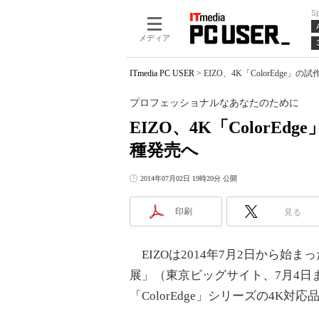
S
メディア
ITmedia PC USER
>
EIZO、4K「ColorEdg
プロフェッショナルなあなたのために
EIZO、4K「ColorE
種発売へ
2014年07月02日 19時20分 公開
印刷
見る
EIZOは2014年7月2日から始
展」（東京ビッグサイト、7月4日
「ColorEdge」シリーズの4K