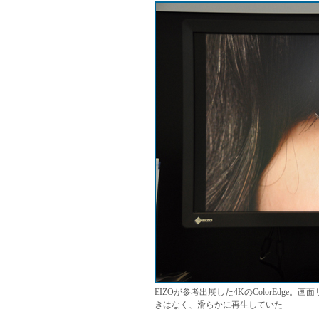
EIZOが参考出展した4KのColorEdge。
きはなく、滑らかに再生していた