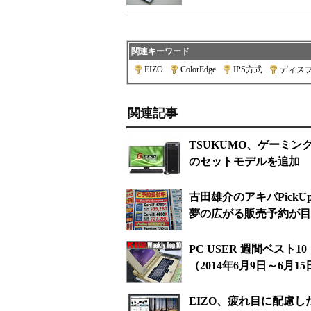
関連キーワード
EIZO
|
ColorEdge
|
IPS方式
|
ディス
関連記事
TSUKUMO、ゲーミングP
のセットモデルを追加
古田雄介のアキバPickUp！
夢の広がる販売予約が目白
PC USER 週間ベス
（2014年6月9日～6月1
EIZO、疲れ目に配慮した27