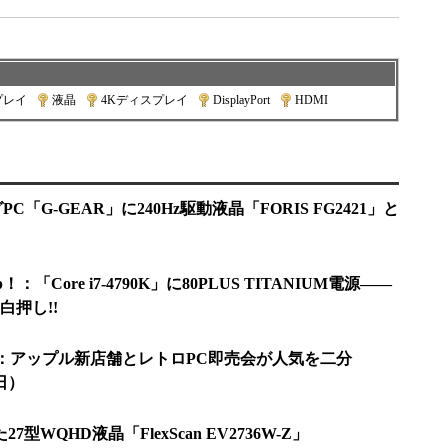
プレイ
|
液晶
|
4Kディスプレイ
|
DisplayPort
|
HDMI
C「G-GEAR」に240Hz駆動液晶「FORIS FG2421」と
：「Core i7-4790K」に80PLUS TITANIUM電源――
押し!!
ト10：アップル新店舗とレトロPC即売会が人気を二分
5日）
型WQHD液晶「FlexScan EV2736W-Z」