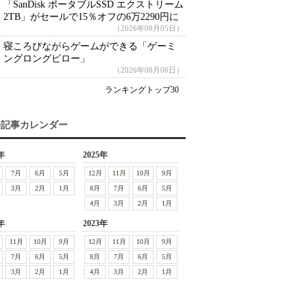
「SanDisk ポータブルSSD エクストリーム
2TB」がセールで15％オフの6万2290円に
（2026年08月05日）
寝ころびながらゲームができる「ゲーミ
ングロングピロー」
（2026年08月06日）
ランキングトップ30
去記事カレンダー
年
2025年
7月
6月
5月
12月
11月
10月
9月
3月
2月
1月
8月
7月
6月
5月
4月
3月
2月
1月
年
2023年
11月
10月
9月
12月
11月
10月
9月
7月
6月
5月
8月
7月
6月
5月
3月
2月
1月
4月
3月
2月
1月