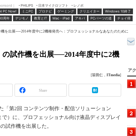
ponsord｜
日本マイクロソフト
レノボ
PHILIPS
ミニPC
プロナビ
ゲーミング
クリエイター
Windows 10終了
AI PC Now!
30周年
デジモノ
教育とIT
Mac・iPad
アキバ
PCパーツの道
チョイ得
e」の試作機を出展──2014年度中に2機種発売へ：プロフェッショナルなあなたのために
dge」の試作機を出展──2014年度中に2機
アク
[
笹田仁
，
ITmedia
]
Share
まった「第2回 コンテンツ制作・配信ソリューション
まで）に、プロフェッショナル向け液晶ディスプレイ
対応品の試作機を出展した。