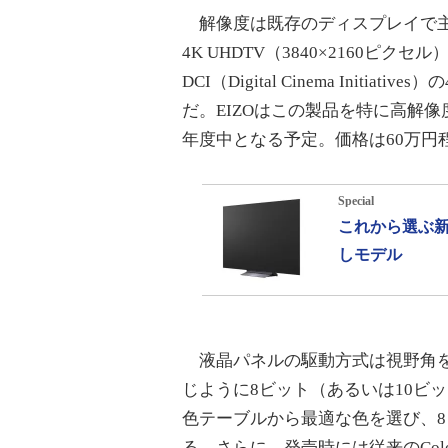
解像度は既存のディスプレイで主
4K UHDTV（3840×2160
DCI（Digital Cinema Initia
だ。EIZOはこの製品を特に高解像
年度中となる予定。価格は60万円
Special
これから選ぶ新
しモデル
液晶パネルの駆動方式は視野角を広く
じように8ビット（あるいは10ビ
色テーブルから最適な色を選び、8
る。さらに、発売時には従来のCol