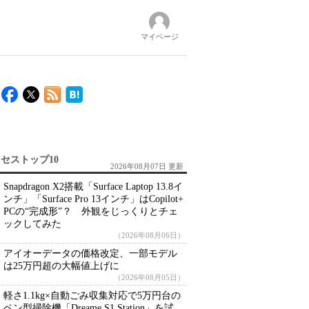
マイページ
セストップ10
2026年08月07日 更新
Snapdragon X2搭載「Surface Laptop 13.8イ
ンチ」「Surface Pro 13インチ」はCopilot+
PCの“完成形”？ 外観をじっくりとチェ
ックしてみた
（2026年08月06日）
アイオーデータの価格改定、一部モデル
は25万円超の大幅値上げに
（2026年08月05日）
軽さ1.1kg×自動ごみ収集対応で5万円台の
ペン型掃除機「Dreame S1 Station」を試