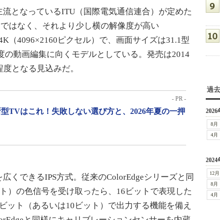
流となっているITU（国際電気通信連合）が定めた
ピクセル）ではなく、それより少し横の解像度が高い
tives）の4K（4096×2160ピクセル）で、画面サイズは31.1型
度の動画編集に向くモデルとしている。発売は2014
程度となる見込みだ。
過
- PR -
型TVはこれ！失敗しない選び方と、2026年夏の一押
2026
8月
4月
2024
12月
できるIPS方式。従来のColorEdgeシリーズと同
8月
ット）の色信号を受け取ったら、16ビットで表現した
4月
ビット（あるいは10ビット）で出力する機能を備え
orEdgeと同様にキャリブレーションセンサーを内蔵