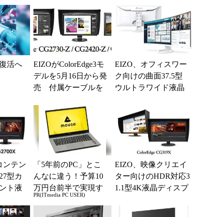
復活へ
EIZOがColorEdge3モ
EIZO、オフィスワー
デルを5月16日から発
ク向けの曲面37.5型
売 付属ケーブルを
ウルトラワイド液晶
刷新
ディスプレイ
Rコンテン
「5年前のPC」とこ
EIZO、映像クリエイ
27型カ
んなに違う！予算10
ター向けのHDR対応3
ント液
万円台前半で実現す
1.1型4K液晶ディスプ
PR(ITmedia PC USER)
イ
る快適PCライフ
レイ