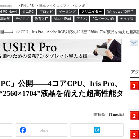
ponsord｜
日本マイクロソフト
レノボ
PHILIPS
ミニPC
プロナビ
ゲーミング
クリエイター
Windows 10終了
AI PC Now!
30周年
デジモノ
教育とIT
Mac・iPad
アキバ
PCパーツの道
チョイ得
t PC」公開――4コアCPU、Iris Pro、Adobe RGB対応の12.3型“2560×1704”液晶を備えた
アク
blet PC」公開――4コアCPU、Iris Pro、
3型“2560×1704”液晶を備えた超高性能タ
[前橋豪，
ITmedia
]
Share