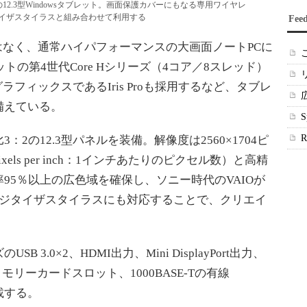
は、性能重視の12.3型Windowsタブレット。画面保護カバーにもなる専用ワイヤレ
イザスタイラスと組み合わせて利用する
Fee
なく、通常ハイパフォーマンスの大画面ノートPCに
ットの第4世代Core Hシリーズ（4コア／8スレッド）
フィックスであるIris Proも採用するなど、タブレ
備えている。
の12.3型パネルを装備。解像度は2560×1704ピ
xels per inch：1インチあたりのピクセル数）と高精
ー率95％以上の広色域を確保し、ソニー時代のVAIOが
知デジタイザスタイラスにも対応することで、クリエイ
.0×2、HDMI出力、Mini DisplayPort出力、
モリーカードスロット、1000BASE-Tの有線
載する。