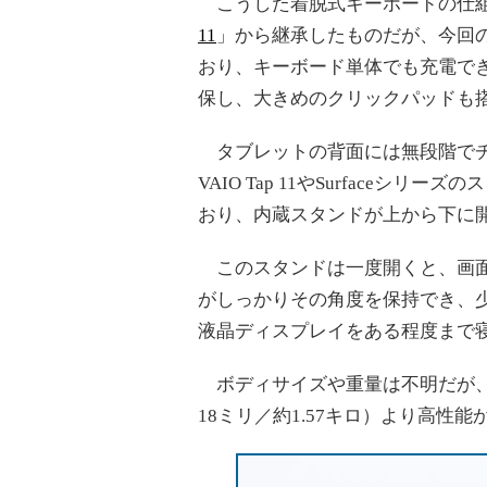
こうした着脱式キーボードの仕組み
11
」から継承したものだが、今回の試
おり、キーボード単体でも充電で
保し、大きめのクリックパッドも
タブレットの背面には無段階でチ
VAIO Tap 11やSurface
おり、内蔵スタンドが上から下に
このスタンドは一度開くと、画面
がしっかりその角度を保持でき、
液晶ディスプレイをある程度まで
ボディサイズや重量は不明だが、キー
18ミリ／約1.57キロ）より高性