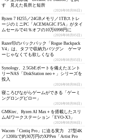
す 見えた長所と短所
（2026年08月06日）
Ryzen 7 H255／24GBメモリ／1TBストレ
ージのミニPC「ACEMAGIC F5A」がタイ
ムセールで41％オフの10万6998円に
（2026年08月05日）
Razer印のバックパック「Rogue Backpack
V4」は、タフで収納力バツグン ゲーマ
ーじゃなくても欲しくなる
（2026年08月05日）
Synology、2.5GbEポートを備えたエント
リーNAS「DiskStation neo＋」シリーズを
投入
（2026年08月06日）
寝ころびながらゲームができる「ゲーミ
ングロングピロー」
（2026年08月06日）
GMKtec、Ryzen AI Max＋を搭載したスリ
ムAIワークステーション「EVO-X3」
（2026年08月06日）
Wacom「Cintiq Pro」に迫る実力 27型4K
／120Hzで約30万円のXPPen「Artist Pro