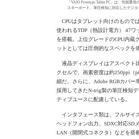
「VAIO Prototype Tablet PC」
スキーボード、筆圧検知に対応したデジタ
CPUはタブレット向けのものでは
使われるTDP（熱設計電力） 47ワ
を搭載。上位グレードのCPU内蔵グラ
ットとしては圧倒的なスペックを
液晶ディスプレイはアスペクト比3：2
クセルで、画素密度は約250ppi（pi
細だ。さらに、Adobe RGBカバ
採用してきたN-trig製の筆圧検
ティブユースに配慮している。
インタフェース類は、フルサイズのUSB 3
ヘッドフォン出力、SDXC対応SDメ
LAN（開閉式コネクタ）などを搭