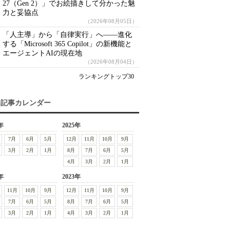
27（Gen 2）」でお絵描きして分かった魅
力と妥協点
（2026年08月05日）
「人主導」から「自律実行」へ――進化
する「Microsoft 365 Copilot」の新機能と
エージェントAIの現在地
（2026年08月04日）
ランキングトップ30
去記事カレンダー
年
2025年
7月
6月
5月
12月
11月
10月
9月
3月
2月
1月
8月
7月
6月
5月
4月
3月
2月
1月
年
2023年
11月
10月
9月
12月
11月
10月
9月
7月
6月
5月
8月
7月
6月
5月
3月
2月
1月
4月
3月
2月
1月