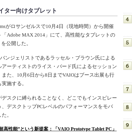
イター向けタブレット
stemsがロサンゼルスで10月4日（現地時間）から開催
dobe MAX 2014」にて、高性能なタブレットの
 PC」を公開した。
hopのエバンジェリストであるラッセル・ブラウン氏による
ルアーティストのライス・バード氏によるセッション
た、10月6日から8日までVAIOはブース出展も行
も実施する。
デスクに縛られることなく、どこでもインスピレー
う、デスクトップPCレベルのパフォーマンスをモバ
した。
性能”という新提案：「VAIO Prototype Tablet PC」