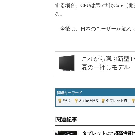
する場合、CPUは第5世代Core（開
る。
今後は、日本のユーザーが触れら
これから選ぶ新型T
夏の一押しモデル
関連キーワード
VAIO
|
Adobe MAX
|
タブレットPC
|
関連記事
タブレットに“超高性能”という