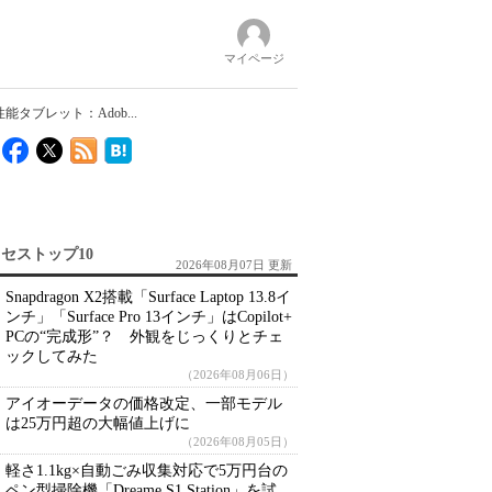
マイページ
超高性能タブレット：Adob...
セストップ10
2026年08月07日 更新
Snapdragon X2搭載「Surface Laptop 13.8イ
ンチ」「Surface Pro 13インチ」はCopilot+
PCの“完成形”？ 外観をじっくりとチェ
ックしてみた
（2026年08月06日）
アイオーデータの価格改定、一部モデル
は25万円超の大幅値上げに
（2026年08月05日）
軽さ1.1kg×自動ごみ収集対応で5万円台の
ペン型掃除機「Dreame S1 Station」を試