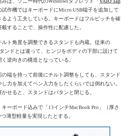
は、ソニー時代のWindowsタブレット「
VAIO Tap
作機ではキーボードにMicro USB端子を追加して
きるよう工夫している。キーボードはフルピッチを確
搭載することで、操作性に配慮した。
ルト角度を調整できるスタンドも内蔵。従来の
シリーズのスタンドとは違って、ヒンジをボディの下部に設けて
開く逆向きの構造となっている。
の端を持って前後にチルト調整をしても、スタンド
少し力を加えてペン入力をしたくらいでは倒れない。
寝かせると、スタンドはパタンと閉じる。
ボード込みで「13インチMacBook Pro」（厚さ
能かつ薄型軽量を実現したとする。