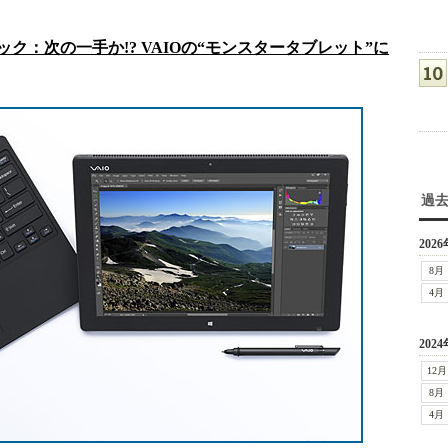
ック：次の一手か!? VAIOの“モンスタータブレット”に
過
2026
8月
4月
2024
12月
8月
4月