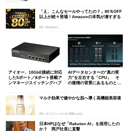
「え、こんなセールやってたの？」80％OFF
以上が続々登場！Amazonの本気が凄すぎる
AD（Amazon）
アイオー、10GbE接続に対応
AIデータセンターの“真の実
した5ポート／8ポート搭載ア
力”を左右する「CPU」 そ
ンマネージスイッチングハブ
の復権の背景にあるものと
は？
マルチ効果で健やかな肌へ導く高機能美容液
AD（エリクシール on 美的.com）
日本HPはなぜ「Rakuten AI」を採用したの
か？ 岡戸社長に直撃