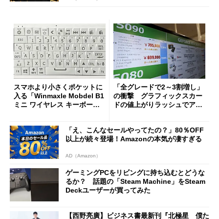
スマホより小さくポケットに
「全グレードで2～3割増し」
入る「Winmaxle Mobdel B1
の衝撃 グラフィックスカー
ミニ ワイヤレス キーボー
ドの値上がりラッシュでアキ
ド」がセールで10％オフの37
バの購入制限が深刻化
94円に
「え、こんなセールやってたの？」80％OFF
以上が続々登場！Amazonの本気が凄すぎる
AD（Amazon）
ゲーミングPCをリビングに持ち込むとどうな
るか？ 話題の「Steam Machine」をSteam
Deckユーザーが買ってみた
【西野亮廣】ビジネス書最新刊『北極星 僕た