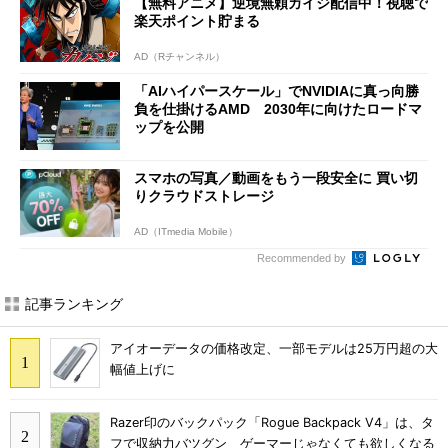
【無料アニメ】逆境無頼カイジ配信中！視聴で
楽天ポイント貯まる
AD（Rチャンネル）
「AIハイパースケール」でNVIDIAに真っ向勝
負を仕掛けるAMD 2030年に向けたロードマ
ップを公開
スマホの写真／動画をもう一段安全に 買い切
りクラウドストレージ
AD（ITmedia Mobile）
Recommended by
記事ランキング
アイオーデータの価格改定、一部モデルは25万円超の大
幅値上げに
Razer印のバックパック「Rogue Backpack V4」は、タ
フで収納力バツグン ゲーマーじゃなくても欲しくなる