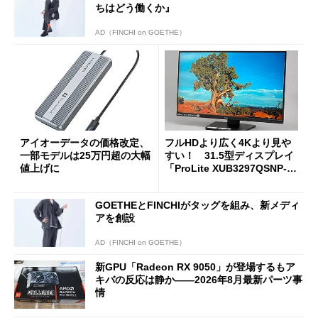
ちはどう働くか』
AD（FINCHI on GOETHE）
アイオーデータの価格改定、
フルHDより広く4Kより見や
一部モデルは25万円超の大幅
すい！ 31.5型ディスプレイ
値上げに
「ProLite XUB3297QSNP-B
1J」がテレワークにピッタリ
な理由
GOETHEとFINCHIがタッグを組み、新メディ
アを創設
AD（FINCHI on GOETHE）
新GPU「Radeon RX 9050」が登場するもア
キバの反応は静か――2026年8月最新パーツ事
情