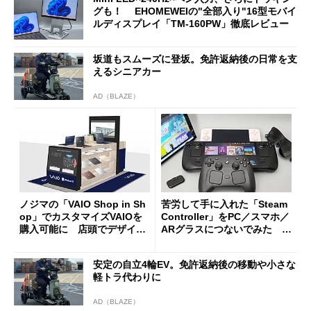
グも！ EHOMEWEIの"全部入り"16型モバイ
ルディスプレイ「TM-160PW」徹底レビュー
坂道もスムーズに登坂。免許返納後の日常を支
えるシニアカー
AD（BLAZE）
ノジマの「VAIO Shop in Sh
苦労して手に入れた「Steam
op」でカスタマイズVAIOを
Controller」をPC／スマホ／
購入可能に 店頭でデザイン
ARグラスにつないでみた ゲ
や質感を確認しながら購入可
ーム体験や実用性は？
能
安定の自立4輪EV。免許返納後の移動や小さな
軽トラ代わりに
AD（BLAZE）