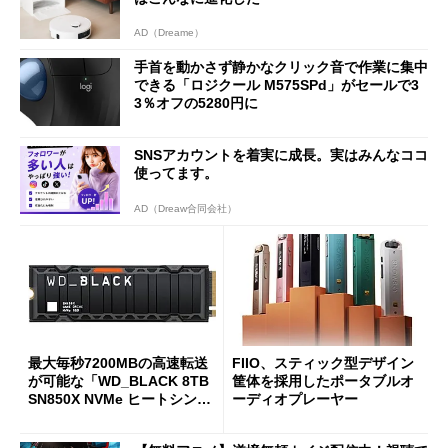
AD（Dreame）
手首を動かさず静かなクリック音で作業に集中
できる「ロジクール M575SPd」がセールで3
3％オフの5280円に
SNSアカウントを着実に成長。実はみんなココ
使ってます。
AD（Dreaw合同会社）
最大毎秒7200MBの高速転送
FIIO、スティック型デザイン
が可能な「WD_BLACK 8TB
筐体を採用したポータブルオ
SN850X NVMe ヒートシンク
ーディオプレーヤー
付き」が18％オフの17万508
7円に