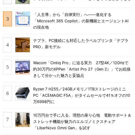
「人主導」から「自律実行」へ――進化する
「Microsoft 365 Copilot」の新機能とエージェントAI
の現在地
テプラ、PC接続にも対応したラベルプリンタ「テプラ
PRO」新モデル
Wacom「Cintiq Pro」に迫る実力 27型4K／120Hzで
約30万円のXPPen「Artist Pro 27（Gen 2）」でお絵描
きして分かった魅力と妥協点
Ryzen 7 H255／24GBメモリ／1TBストレージのミニ
PC「ACEMAGIC F5A」がタイムセールで41％オフの10
万6998円に
10万円台で手に入る、理想の座り心地 電動サポート＆
ストレッチ機能が魅力のエルゴノミクスチェア
「LiberNovo Omni Gen」を試す