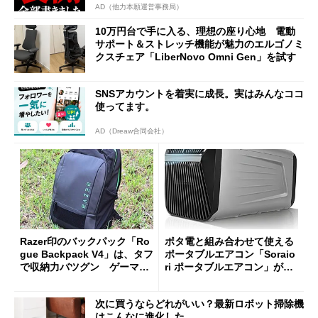
AD（他力本願運営事務局）
10万円台で手に入る、理想の座り心地 電動
サポート＆ストレッチ機能が魅力のエルゴノミ
クスチェア「LiberNovo Omni Gen」を試す
SNSアカウントを着実に成長。実はみんなココ
使ってます。
AD（Dreaw合同会社）
Razer印のバックパック「Ro
ポタ電と組み合わせて使える
gue Backpack V4」は、タフ
ポータブルエアコン「Soraio
で収納力バツグン ゲーマー
ri ポータブルエアコン」がセ
じゃなくても欲しくなる
ールで16％オフの2万9980円
に
次に買うならどれがいい？最新ロボット掃除機
はこんなに進化した