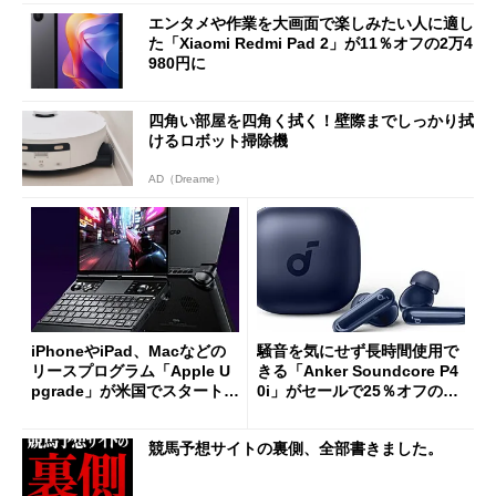
エンタメや作業を大画面で楽しみたい人に適し
た「Xiaomi Redmi Pad 2」が11％オフの2万4
980円に
四角い部屋を四角く拭く！壁際までしっかり拭
けるロボット掃除機
AD（Dreame）
iPhoneやiPad、Macなどの
騒音を気にせず長時間使用で
リースプログラム「Apple U
きる「Anker Soundcore P4
pgrade」が米国でスタート／
0i」がセールで25％オフの59
Bluetooth LEの新規格「Blu
90円に
etooth High Data Throughp
競馬予想サイトの裏側、全部書きました。
ut」が明...