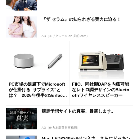
『ザ セラム』の知られざる実力に迫る！
AD（エリクシール on 美的.com）
PC市場の逆風下でMicrosoft
FIIO、同社製DAPを内蔵可能
が仕掛ける“サプライズ”と
なレトロ調デザインのBlueto
は？ 2026年後半のSurface
othワイヤレススピーカー
新製品を予想する
競馬予想サイトの真実、暴露します。
AD（他力本願運営事務局）
Mini LED×240Hz×ペン入力、さらにドッキン