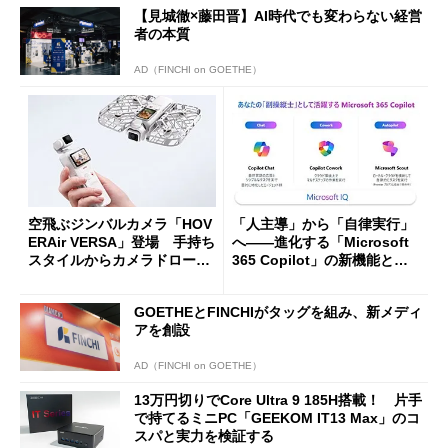
【見城徹×藤田晋】AI時代でも変わらない経営
者の本質
AD（FINCHI on GOETHE）
空飛ぶジンバルカメラ「HOV
「人主導」から「自律実行」
ERAir VERSA」登場 手持ち
へ――進化する「Microsoft
スタイルからカメラドローン
365 Copilot」の新機能とエ
に合体変形
ージェントAIの現在地
GOETHEとFINCHIがタッグを組み、新メディ
アを創設
AD（FINCHI on GOETHE）
13万円切りでCore Ultra 9 185H搭載！ 片手
で持てるミニPC「GEEKOM IT13 Max」のコ
スパと実力を検証する